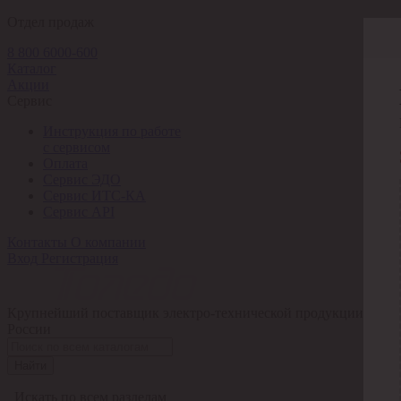
Отдел продаж
8 800 6000-600
Каталог
Акции
Сервис
Инструкция по работе
с сервисом
Оплата
Сервис ЭДО
Сервис ИТС-КА
Сервис API
Контакты
О компании
Вход
Регистрация
Крупнейший поставщик электро-технической продукции в
России
Найти
Искать по всем разделам