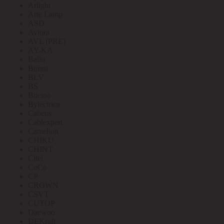
Arlight
Arte Lamp
ASD
Aviora
AVL (PRE)
AY-KA
Ballu
Bironi
BLV
BS
Bticino
Bylectrica
Cabeus
Cablexpert
Camelion
CHIKU
CHINT
Citel
CoCo
CP
CROWN
CSVT
CUTOP
Daewoo
DEKraft