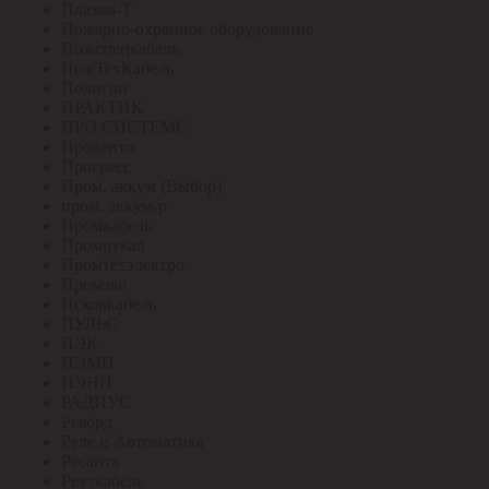
Плазма-Т
Пожарно-охранное оборудование
Пожспецкабель
ПожТехКабель
Полигон
ПРАКТИК
ПРО СИСТЕМС
Провенто
Прогресс
Пром. аккум (Выбор)
пром. аккум-р
Промкабель
Промрукав
Промтехэлектро
Промэко
Псковкабель
ПУЛЬС
ПЭК
ПЭМИ
ПЭНН
РАДИУС
Рекорд
Реле и Автоматика
Ресанта
Реуткабель