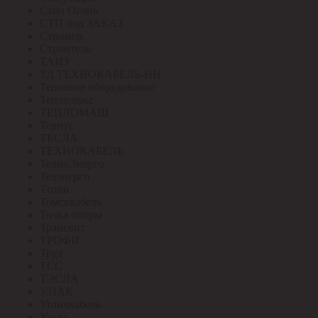
Стоп Огонь
СТП под ЗАКАЗ
Стример
Строитель
ТАИЗ
ТД ТЕХНОКАБЕЛЬ-НН
Тепловое оборудование
Теплолюкс
ТЕПЛОМАШ
Тернус
ТЕСЛА
ТЕХНОКАБЕЛЬ
ТехноЭнерго
Техэнерго
Титан
Томсккабель
Точка опоры
Трансвит
ТРОФИ
Труд
ТСС
ТЭСЛА
У.ПАК
Угличкабель
Узола