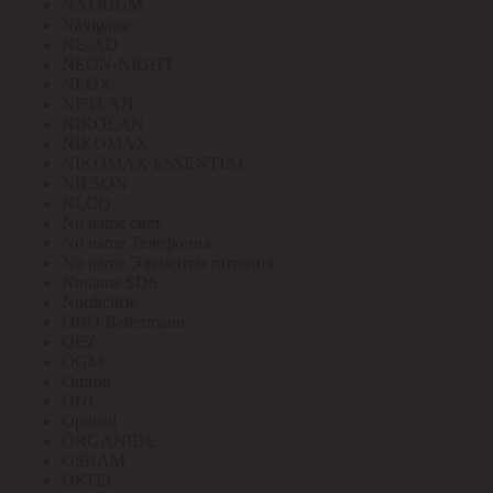
NATRIUM
Navigator
NE-AD
NEON-NIGHT
NEOX
NETLAN
NIKOLAN
NIKOMAX
NIKOMAX ESSENTIAL
NILSON
NLCO
No name свет
No name Телефония
No name Элементы питания
Noname SDS
Northcliffe
OBO Bettermann
OEZ
OGM
Omron
ONI
Opticell
ORGANIDE
OSRAM
OSTEC