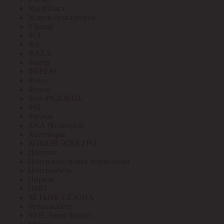
УралПласт
Услуги бухгалтерия
Уфакор
Ф-Т
ФА
ФАZА
Фабер
ФЕРЕКС
Фокус
Фотон
ФотоРАЗОВЫЕ
ФП
Фрунзе
ХКА (Кольчуга)
Хозтовары
ХОМОВ ЭЛЕКТРО
Цветлит
Центр кабельных технологий
Центркабель
Циркон
ЦМО
ЧЕТЫРЕ СЕЗОНА
Чувашкабель
ЧУП Элект Белтиз