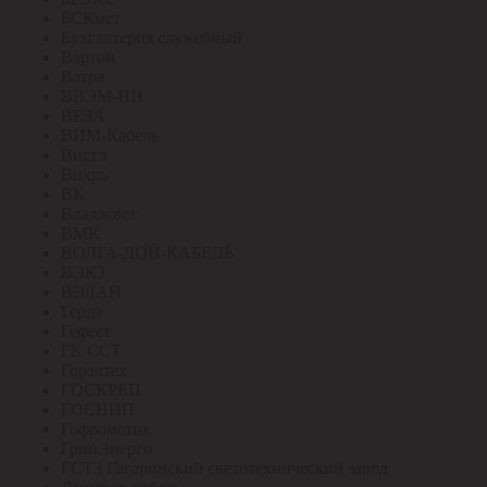
БСКмет
Бухгалтерия служебный
Вартон
Ватра
ВВЭМ-НН
ВЕЗА
ВИМ-Кабель
Вистл
Вихрь
ВК
Владасвет
ВМК
ВОЛГА-ДОН-КАБЕЛЬ
ВЭКЗ
ВЭЛАН
Герда
Гефест
ГК ССТ
Горэлтех
ГОСКРЕП
ГОСНИП
Гофроматик
ГринЭнерго
ГСТЗ Гагаринский светотехнический завод