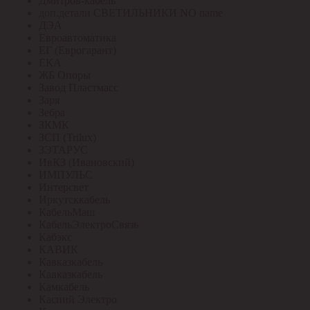
Дмитров-кабель
доп.детали СВЕТИЛЬНИКИ NO name
ДЭА
Евроавтоматика
ЕГ (Еврогарант)
ЕКА
ЖБ Опоры
Завод Пластмасс
Заря
Зебра
ЗКМК
ЗСП (Trilux)
ЗЭТАРУС
ИвКЗ (Ивановский)
ИМПУЛЬС
Интерсвет
Иркутсккабель
КабельМаш
КабельЭлектроСвязь
Кабэкс
КАВИК
Кавказкабель
Кавказкабель
Камкабель
Каспий Электро