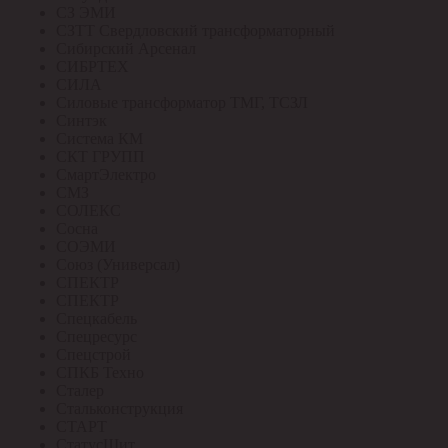
СЗ ЭМИ
СЗТТ Свердловский трансформаторный
Сибирский Арсенал
СИБРТЕХ
СИЛА
Силовые трансформатор ТМГ, ТСЗЛ
Синтэк
Система КМ
СКТ ГРУПП
СмартЭлектро
СМЗ
СОЛЕКС
Сосна
СОЭМИ
Союз (Универсал)
СПЕКТР
СПЕКТР
Спецкабель
Спецресурс
Спецстрой
СПКБ Техно
Сталер
Стальконструкция
СТАРТ
СтатусЩит