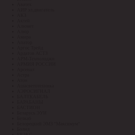
Аватех
АИР эл.двигатель
АКЗ
Актей
Алюмет
Алюр
Амира
Апатор
Аргос Трейд
Ардатов АСТЗ
АРМ-Технолоджи
АРМИЯ РОССИИ
Арсенал
Астра
Атон
Ашасветотехника
АЭРОСИГНАЛ
БАЛТКАБЕЛЬ
БАРАБАНЫ
БАСТИОН
Беларусь ЭУИ
Белкаб
Белорецкий ЭМЗ "Максимум"
Болид
БРЭКС