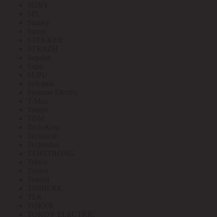
SONY
SPL
Stanley
Stayer
STEKKER
STRAZH
Suprlan
Supu
SUPU
Sylvania
Systeme Electric
T-Max
Tantos
TDM
Tech-Krep
Technical
Technolux
TEHSTRONG
Tekfor
Terneo
Tetenal
TIMBERK
TLK
TOKER
TOKOV ELECTRIC