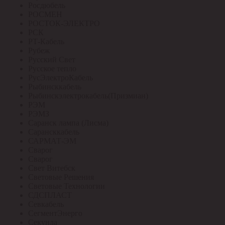
Росдюбель
РОСМЕН
РОСТОК-ЭЛЕКТРО
РСК
РТ-Кабель
Рубеж
Русский Свет
Русское тепло
РусЭлектроКабель
Рыбинсккабель
Рыбинскэлектрокабель(Призмиан)
РЭМ
РЭМЗ
Саранск лампа (Лисма)
Сарансккабель
САРМАТ-ЭМ
Сварог
Сварог
Свет Витебск
Световые Решения
Световые Технологии
СДСПЛАСТ
Севкабель
СегментЭнерго
Секунда