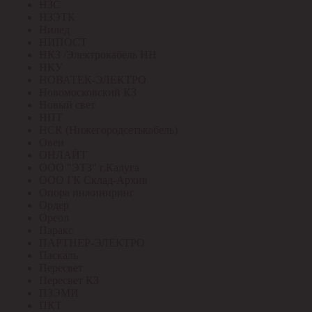
НЗС
НЗЭТК
Нилед
НИПОСТ
НКЗ /Электрокабель НН
НКУ
НОВАТЕК-ЭЛЕКТРО
Новомосковский КЗ
Новый свет
НПТ
НСК (Нижегородсетькабель)
Овен
ОНЛАЙТ
ООО "ЭТЗ" г.Калуга
ООО ГК Склад-Архив
Опора инжиниринг
Ордер
Ореол
Паракс
ПАРТНЕР-ЭЛЕКТРО
Паскаль
Пересвет
Пересвет КЗ
ПЗЭМИ
ПКТ