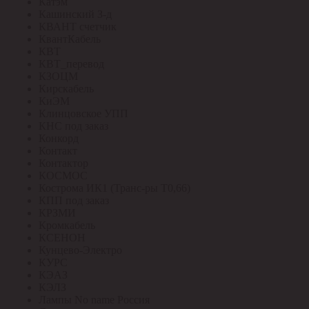
Катэм
Кашинский З-д
КВАНТ счетчик
КвантКабель
КВТ
КВТ_перевод
КЗОЦМ
Кирскабель
КиЭМ
Клинцовское УПП
КНС под заказ
Конкорд
Контакт
Контактор
КОСМОС
Кострома ИК1 (Транс-ры Т0,66)
КПП под заказ
КРЗМИ
Кромкабель
КСЕНОН
Кунцево-Электро
КУРС
КЭАЗ
КЭЛЗ
Лампы No name Россия