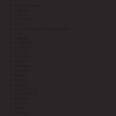
LG
Lighting control
Lightlux
Lightstar
LITEWELL
LIVAL
LKS (группа OBO Bettermann)
LLT
Lomond
LS Electric
LUMIER
LUXE
Mactronic
MAKEL
Makroflex
Mastech
Matrix
Maxell
Maytoni
MEANWELL
MENNEKES
Minamoto
Moeller
MOS
N-Power