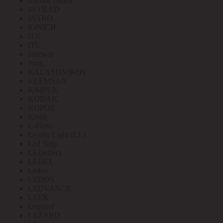
Interior Office
INTILED
INTRO
IONICH
ITK
ITL
Jazzway
Jung
KALASHNIKOV
KLEMSAN
KNIPEX
KODAK
KOPOS
Kranz
L-Flash
Leader Light (LL)
Led Strip
LEDeffect
LEDEL
Ledeo
LEDOS
LEDVANCE
LEEK
Legrand
LEZARD