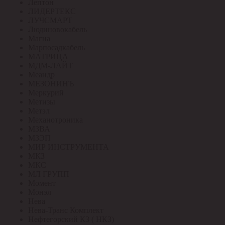
Лептон
ЛИДЕРТЕКС
ЛУЧСМАРТ
Людиновокабель
Магна
Марпосадкабель
МАТРИЦА
МДМ-ЛАЙТ
Меандр
МЕЗОНИНЪ
Меркурий
Метизы
Метэл
Механотроника
МЗВА
МЗЭП
МИР ИНСТРУМЕНТА
МКЗ
МКС
МЛ ГРУПП
Момент
Монэл
Нева
Нева-Транс Комплект
Нефтегорский КЗ ( НКЗ)