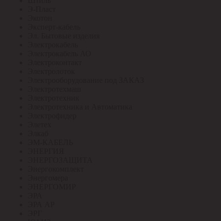
Штиль
Э-Пласт
Экотон
Эксперт-кабель
Эл. Бытовые изделия
Электрокабель
Электрокабель АО
Электроконтакт
Электролоток
Электрооборудование под ЗАКАЗ
Электротехмаш
Электротехник
Электротехника и Автоматика
Электрофидер
Элетех
Элкаб
ЭМ-КАБЕЛЬ
ЭНЕРГИЯ
ЭНЕРГОЗАЩИТА
Энергокомплект
Энергомера
ЭНЕРГОМИР
ЭРА
ЭРА АР
ЭРГ