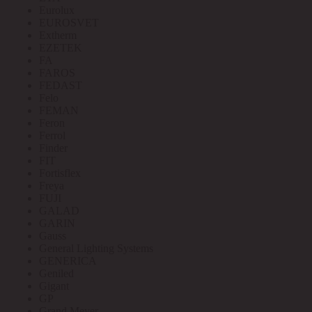
Eurolux
EUROSVET
Extherm
EZETEK
FA
FAROS
FEDAST
Felo
FEMAN
Feron
Ferrol
Finder
FIT
Fortisflex
Freya
FUJI
GALAD
GARIN
Gauss
General Lighting Systems
GENERICA
Geniled
Gigant
GP
Grand Meyer