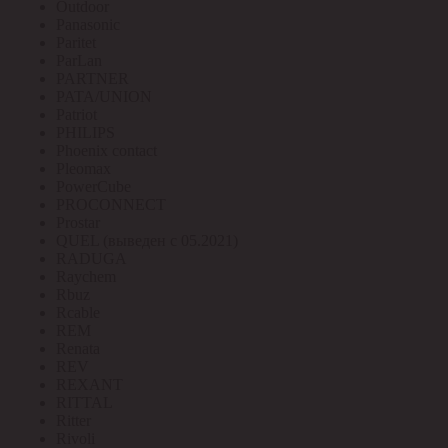
Outdoor
Panasonic
Paritet
ParLan
PARTNER
PATA/UNION
Patriot
PHILIPS
Phoenix contact
Pleomax
PowerCube
PROCONNECT
Prostar
QUEL (выведен с 05.2021)
RADUGA
Raychem
Rbuz
Rcable
REM
Renata
REV
REXANT
RITTAL
Ritter
Rivoli