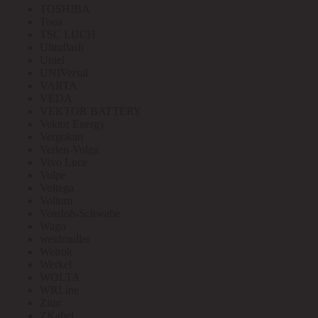
TOSHIBA
Toua
TSC LUCH
Ultraflash
Uniel
UNIVersal
VARTA
VEDA
VEKTOR BATTERY
Vektor Energy
Vergokan
Verlen-Volga
Vivo Luce
Volpe
Voltega
Voltum
Vossloh-Schwabe
Wago
weidmuller
Welrok
Werkel
WOLTA
WRLine
Zitar
ZKabel