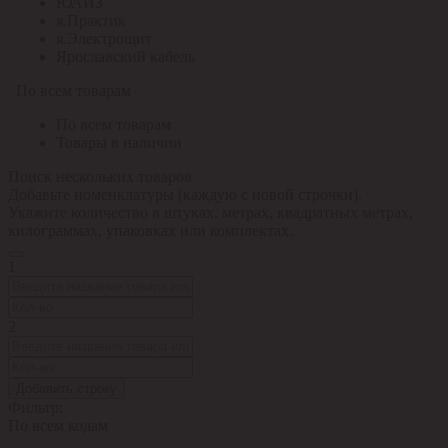
ЮАИЗ
я.Практик
я.Электрощит
Ярославский кабель
По всем товарам
По всем товарам
Товары в наличии
Поиск нескольких товаров
Добавьте номенклатуры (каждую с новой строчки).
Укажите количество в штуках, метрах, квадратных метрах,
килограммах, упаковках или комплектах.
1
2
Добавить строку
Фильтр:
По всем кодам