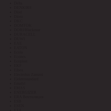
Delta
DENKIRS
Diod
Diora
DKC
DOMTOK
DORI/Blackmor
DURACELL
DUWI
EAE
EATON
Ecola
Econex
Ecoplast
EKF
Elbox
Electrolux Zanussi
Elektrostandard
Emafyl
EMAS
ENERGIZER
ERA Вентиляция
ESB
ESEN
ETA