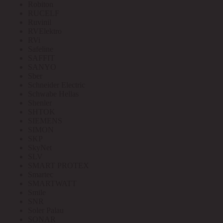
Robiton
RUCELF
Ruvinil
RVElektro
RVi
Safeline
SAFFIT
SANYO
Sber
Schneider Electric
Schwabe Hellas
Shenler
SHTOK
SIEMENS
SIMON
SKP
SkyNet
SLV
SMART PROTEX
Smartec
SMARTWATT
Smile
SNR
Soler Palau
SONAR