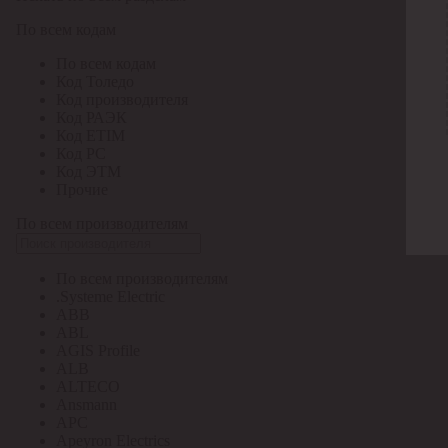
По всем кодам
По всем кодам
Код Толедо
Код производителя
Код РАЭК
Код ETIM
Код РС
Код ЭТМ
Прочие
По всем производителям
По всем производителям
.Systeme Electric
ABB
ABL
AGIS Profile
ALB
ALTECO
Ansmann
APC
Apeyron Electrics