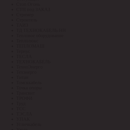
Стоп Огонь
СТП под ЗАКАЗ
Стример
Строитель
ТАИЗ
ТД ТЕХНОКАБЕЛЬ-НН
Тепловое оборудование
Теплолюкс
ТЕПЛОМАШ
Тернус
ТЕСЛА
ТЕХНОКАБЕЛЬ
ТехноЭнерго
Техэнерго
Титан
Томсккабель
Точка опоры
Трансвит
ТРОФИ
Труд
ТСС
ТЭСЛА
У.ПАК
Угличкабель
Узола