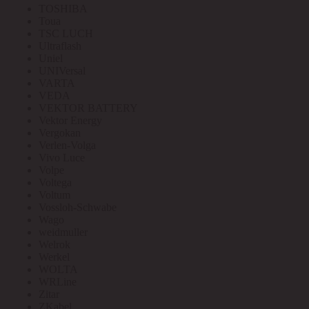
TOSHIBA
Toua
TSC LUCH
Ultraflash
Uniel
UNIVersal
VARTA
VEDA
VEKTOR BATTERY
Vektor Energy
Vergokan
Verlen-Volga
Vivo Luce
Volpe
Voltega
Voltum
Vossloh-Schwabe
Wago
weidmuller
Welrok
Werkel
WOLTA
WRLine
Zitar
ZKabel