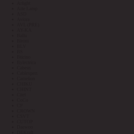
Arlight
Arte Lamp
ASD
Aviora
AVL (PRE)
AY-KA
Ballu
Bironi
BLV
BS
Bticino
Bylectrica
Cabeus
Cablexpert
Camelion
CHIKU
CHINT
Citel
CoCo
CP
CROWN
CSVT
CUTOP
Daewoo
DEKraft