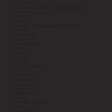
СЗ ЭМИ
СЗТТ Свердловский трансформаторный
Сибирский Арсенал
СИБРТЕХ
СИЛА
Силовые трансформатор ТМГ, ТСЗЛ
Синтэк
Система КМ
СКТ ГРУПП
СмартЭлектро
СМЗ
СОЛЕКС
Сосна
СОЭМИ
Союз (Универсал)
СПЕКТР
СПЕКТР
Спецкабель
Спецресурс
Спецстрой
СПКБ Техно
Сталер
Стальконструкция
СТАРТ
СтатусЩит