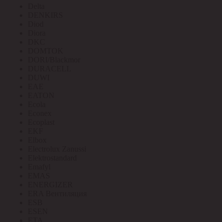
Delta
DENKIRS
Diod
Diora
DKC
DOMTOK
DORI/Blackmor
DURACELL
DUWI
EAE
EATON
Ecola
Econex
Ecoplast
EKF
Elbox
Electrolux Zanussi
Elektrostandard
Emafyl
EMAS
ENERGIZER
ERA Вентиляция
ESB
ESEN
ETA