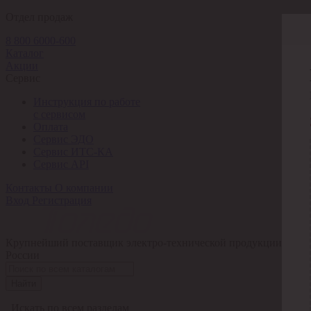
Отдел продаж
8 800 6000-600
Каталог
Акции
Сервис
Инструкция по работе
с сервисом
Оплата
Сервис ЭДО
Сервис ИТС-КА
Сервис API
Контакты
О компании
Вход
Регистрация
Крупнейший поставщик электро-технической продукции в
России
Найти
Искать по всем разделам