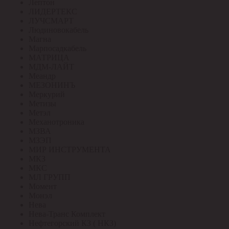
Лептон
ЛИДЕРТЕКС
ЛУЧСМАРТ
Людиновокабель
Магна
Марпосадкабель
МАТРИЦА
МДМ-ЛАЙТ
Меандр
МЕЗОНИНЪ
Меркурий
Метизы
Метэл
Механотроника
МЗВА
МЗЭП
МИР ИНСТРУМЕНТА
МКЗ
МКС
МЛ ГРУПП
Момент
Монэл
Нева
Нева-Транс Комплект
Нефтегорский КЗ ( НКЗ)