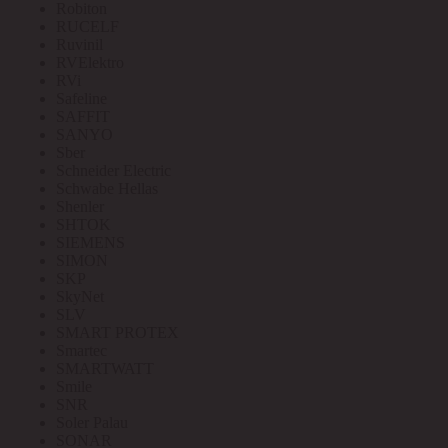
Robiton
RUCELF
Ruvinil
RVElektro
RVi
Safeline
SAFFIT
SANYO
Sber
Schneider Electric
Schwabe Hellas
Shenler
SHTOK
SIEMENS
SIMON
SKP
SkyNet
SLV
SMART PROTEX
Smartec
SMARTWATT
Smile
SNR
Soler Palau
SONAR