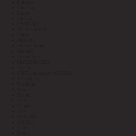
Outdoor
Panasonic
Paritet
ParLan
PARTNER
PATA/UNION
Patriot
PHILIPS
Phoenix contact
Pleomax
PowerCube
PROCONNECT
Prostar
QUEL (выведен с 05.2021)
RADUGA
Raychem
Rbuz
Rcable
REM
Renata
REV
REXANT
RITTAL
Ritter
Rivoli