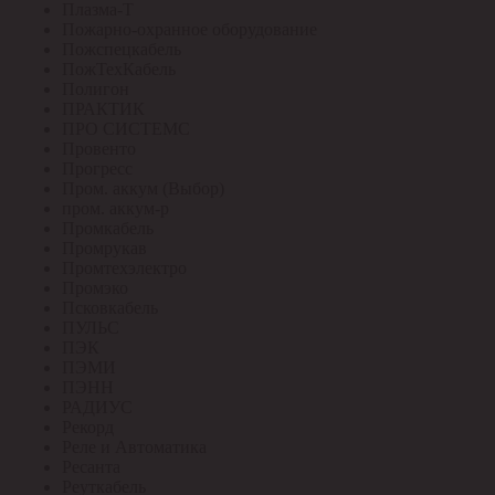
Плазма-Т
Пожарно-охранное оборудование
Пожспецкабель
ПожТехКабель
Полигон
ПРАКТИК
ПРО СИСТЕМС
Провенто
Прогресс
Пром. аккум (Выбор)
пром. аккум-р
Промкабель
Промрукав
Промтехэлектро
Промэко
Псковкабель
ПУЛЬС
ПЭК
ПЭМИ
ПЭНН
РАДИУС
Рекорд
Реле и Автоматика
Ресанта
Реуткабель