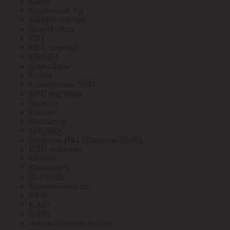
Катэм
Кашинский З-д
КВАНТ счетчик
КвантКабель
КВТ
КВТ_перевод
КЗОЦМ
Кирскабель
КиЭМ
Клинцовское УПП
КНС под заказ
Конкорд
Контакт
Контактор
КОСМОС
Кострома ИК1 (Транс-ры Т0,66)
КПП под заказ
КРЗМИ
Кромкабель
КСЕНОН
Кунцево-Электро
КУРС
КЭАЗ
КЭЛЗ
Лампы No name Россия