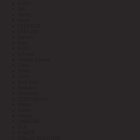
SONY
SPL
Stanley
Stayer
STEKKER
STRAZH
Suprlan
Supu
SUPU
Sylvania
Systeme Electric
T-Max
Tantos
TDM
Tech-Krep
Technical
Technolux
TEHSTRONG
Tekfor
Terneo
Tetenal
TIMBERK
TLK
TOKER
TOKOV ELECTRIC