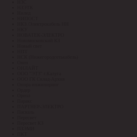
НЗС
НЗЭТК
Нилед
НИПОСТ
НКЗ /Электрокабель НН
НКУ
НОВАТЕК-ЭЛЕКТРО
Новомосковский КЗ
Новый свет
НПТ
НСК (Нижегородсетькабель)
Овен
ОНЛАЙТ
ООО "ЭТЗ" г.Калуга
ООО ГК Склад-Архив
Опора инжиниринг
Ордер
Ореол
Паракс
ПАРТНЕР-ЭЛЕКТРО
Паскаль
Пересвет
Пересвет КЗ
ПЗЭМИ
ПКТ