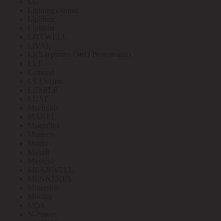
LG
Lighting control
Lightlux
Lightstar
LITEWELL
LIVAL
LKS (группа OBO Bettermann)
LLT
Lomond
LS Electric
LUMIER
LUXE
Mactronic
MAKEL
Makroflex
Mastech
Matrix
Maxell
Maytoni
MEANWELL
MENNEKES
Minamoto
Moeller
MOS
N-Power