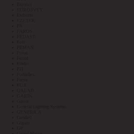
Eurolux
EUROSVET
Extherm
EZETEK
FA
FAROS
FEDAST
Felo
FEMAN
Feron
Ferrol
Finder
FIT
Fortisflex
Freya
FUJI
GALAD
GARIN
Gauss
General Lighting Systems
GENERICA
Geniled
Gigant
GP
Grand Meyer