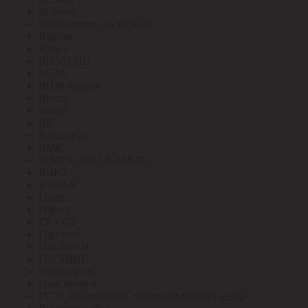
БСКмет
Бухгалтерия служебный
Вартон
Ватра
ВВЭМ-НН
ВЕЗА
ВИМ-Кабель
Вистл
Вихрь
ВК
Владасвет
ВМК
ВОЛГА-ДОН-КАБЕЛЬ
ВЭКЗ
ВЭЛАН
Герда
Гефест
ГК ССТ
Горэлтех
ГОСКРЕП
ГОСНИП
Гофроматик
ГринЭнерго
ГСТЗ Гагаринский светотехнический завод