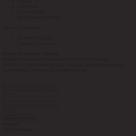
ЮАИЗ
я.Практик
я.Электрощит
Ярославский кабель
По всем товарам
По всем товарам
Товары в наличии
Поиск нескольких товаров
Добавьте номенклатуры (каждую с новой строчки).
Укажите количество в штуках, метрах, квадратных метрах,
килограммах, упаковках или комплектах.
1
2
Добавить строку
Фильтр:
По всем кодам