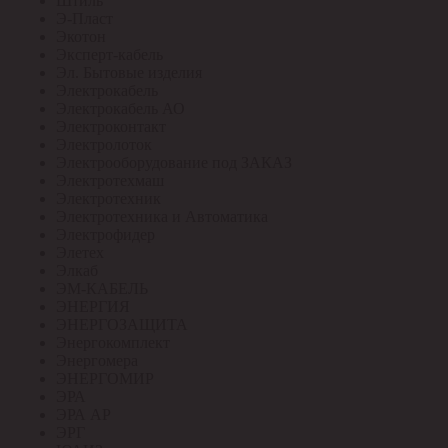
Штиль
Э-Пласт
Экотон
Эксперт-кабель
Эл. Бытовые изделия
Электрокабель
Электрокабель АО
Электроконтакт
Электролоток
Электрооборудование под ЗАКАЗ
Электротехмаш
Электротехник
Электротехника и Автоматика
Электрофидер
Элетех
Элкаб
ЭМ-КАБЕЛЬ
ЭНЕРГИЯ
ЭНЕРГОЗАЩИТА
Энергокомплект
Энергомера
ЭНЕРГОМИР
ЭРА
ЭРА АР
ЭРГ