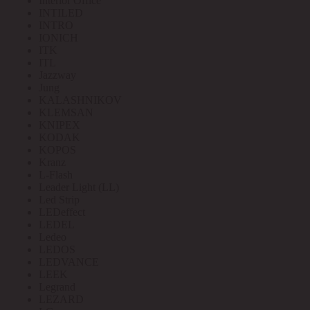
Interior Office
INTILED
INTRO
IONICH
ITK
ITL
Jazzway
Jung
KALASHNIKOV
KLEMSAN
KNIPEX
KODAK
KOPOS
Kranz
L-Flash
Leader Light (LL)
Led Strip
LEDeffect
LEDEL
Ledeo
LEDOS
LEDVANCE
LEEK
Legrand
LEZARD