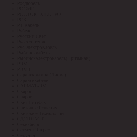
Росдюбель
РОСМЕН
РОСТОК-ЭЛЕКТРО
РСК
РТ-Кабель
Рубеж
Русский Свет
Русское тепло
РусЭлектроКабель
Рыбинсккабель
Рыбинскэлектрокабель(Призмиан)
РЭМ
РЭМЗ
Саранск лампа (Лисма)
Сарансккабель
САРМАТ-ЭМ
Сварог
Сварог
Свет Витебск
Световые Решения
Световые Технологии
СДСПЛАСТ
Севкабель
СегментЭнерго
Секунда