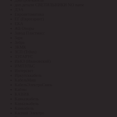
Дмитров-кабель
доп.детали СВЕТИЛЬНИКИ NO name
ДЭА
Евроавтоматика
ЕГ (Еврогарант)
ЕКА
ЖБ Опоры
Завод Пластмасс
Заря
Зебра
ЗКМК
ЗСП (Trilux)
ЗЭТАРУС
ИвКЗ (Ивановский)
ИМПУЛЬС
Интерсвет
Иркутсккабель
КабельМаш
КабельЭлектроСвязь
Кабэкс
КАВИК
Кавказкабель
Кавказкабель
Камкабель
Каспий Электро