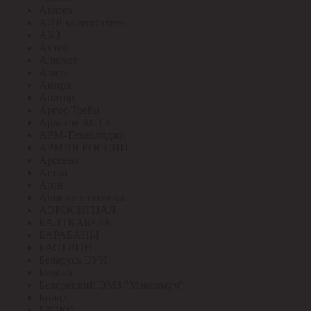
Аватех
АИР эл.двигатель
АКЗ
Актей
Алюмет
Алюр
Амира
Апатор
Аргос Трейд
Ардатов АСТЗ
АРМ-Технолоджи
АРМИЯ РОССИИ
Арсенал
Астра
Атон
Ашасветотехника
АЭРОСИГНАЛ
БАЛТКАБЕЛЬ
БАРАБАНЫ
БАСТИОН
Беларусь ЭУИ
Белкаб
Белорецкий ЭМЗ "Максимум"
Болид
БРЭКС