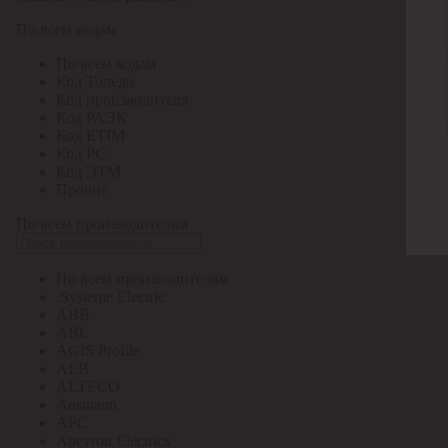
По всем кодам
По всем кодам
Код Толедо
Код производителя
Код РАЭК
Код ETIM
Код РС
Код ЭТМ
Прочие
По всем производителям
По всем производителям
.Systeme Electric
ABB
ABL
AGIS Profile
ALB
ALTECO
Ansmann
APC
Apeyron Electrics