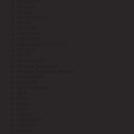
NATRIUM
Navigator
NE-AD
NEON-NIGHT
NEOX
NETLAN
NIKOLAN
NIKOMAX
NIKOMAX ESSENTIAL
NILSON
NLCO
No name свет
No name Телефония
No name Элементы питания
Noname SDS
Northcliffe
OBO Bettermann
OEZ
OGM
Omron
ONI
Opticell
ORGANIDE
OSRAM
OSTEC