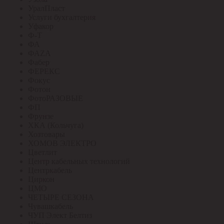
УралПласт
Услуги бухгалтерия
Уфакор
Ф-Т
ФА
ФАZА
Фабер
ФЕРЕКС
Фокус
Фотон
ФотоРАЗОВЫЕ
ФП
Фрунзе
ХКА (Кольчуга)
Хозтовары
ХОМОВ ЭЛЕКТРО
Цветлит
Центр кабельных технологий
Центркабель
Циркон
ЦМО
ЧЕТЫРЕ СЕЗОНА
Чувашкабель
ЧУП Элект Белтиз