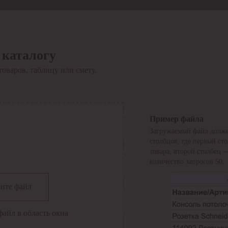
 каталогу
товаров, таблицу или смету.
Пример файла
Загружаемый файл долже
столбцов, где первый ст
товара, второй столбец 
количество запросов 50.
сии
ите файл
файл в область окна