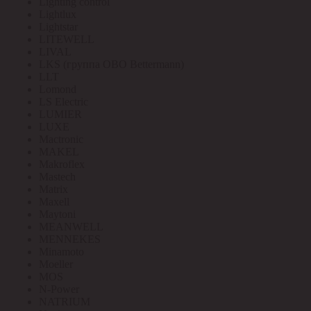
Lighting control
Lightlux
Lightstar
LITEWELL
LIVAL
LKS (группа OBO Bettermann)
LLT
Lomond
LS Electric
LUMIER
LUXE
Mactronic
MAKEL
Makroflex
Mastech
Matrix
Maxell
Maytoni
MEANWELL
MENNEKES
Minamoto
Moeller
MOS
N-Power
NATRIUM