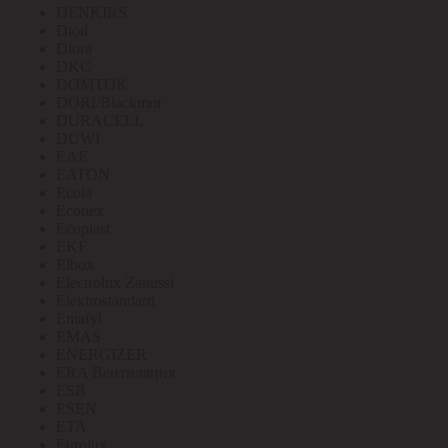
DENKIRS
Diod
Diora
DKC
DOMTOK
DORI/Blackmor
DURACELL
DUWI
EAE
EATON
Ecola
Econex
Ecoplast
EKF
Elbox
Electrolux Zanussi
Elektrostandard
Emafyl
EMAS
ENERGIZER
ERA Вентиляция
ESB
ESEN
ETA
Eurolux