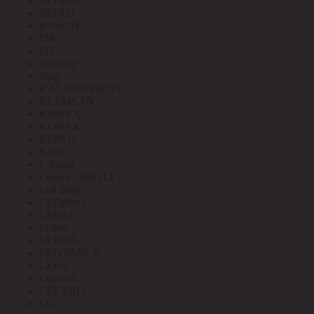
INTILED
INTRO
IONICH
ITK
ITL
Jazzway
Jung
KALASHNIKOV
KLEMSAN
KNIPEX
KODAK
KOPOS
Kranz
L-Flash
Leader Light (LL)
Led Strip
LEDeffect
LEDEL
Ledeo
LEDOS
LEDVANCE
LEEK
Legrand
LEZARD
LG