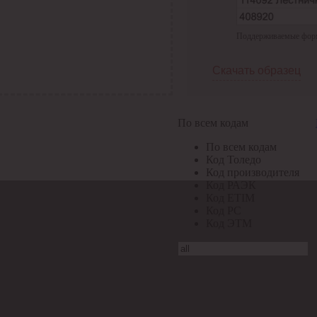
Поддерживаемые формат
Скачать образец
По всем кодам
По всем кодам
Код Толедо
Код производителя
Код РАЭК
Код ETIM
Код РС
Код ЭТМ