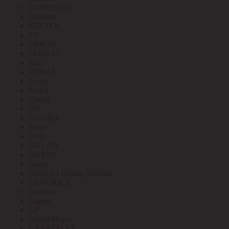
EUROSVET
Extherm
EZETEK
FA
FAROS
FEDAST
Felo
FEMAN
Feron
Ferrol
Finder
FIT
Fortisflex
Freya
FUJI
GALAD
GARIN
Gauss
General Lighting Systems
GENERICA
Geniled
Gigant
GP
Grand Meyer
GREATFLEX