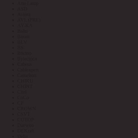
Arte Lamp
ASD
Aviora
AVL (PRE)
AY-KA
Ballu
Bironi
BLV
BS
Bticino
Bylectrica
Cabeus
Cablexpert
Camelion
CHIKU
CHINT
Citel
CoCo
CP
CROWN
CSVT
CUTOP
Daewoo
DEKraft
Delta