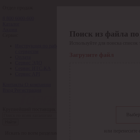
Отдел продаж
8 800 6000-600
Каталог
Акции
Поиск из файла по
Сервис
Используйте для поиска список 
Инструкция по работе
с сервисом
Загрузите файл
Оплата
Сервис ЭДО
Сервис ИТС-КА
Сервис API
Контакты
О компании
Вход
Регистрация
Крупнейший поставщик электро-технической продукции в Рос
Выбер
Найти
или перенесите 
Искать по всем разделам