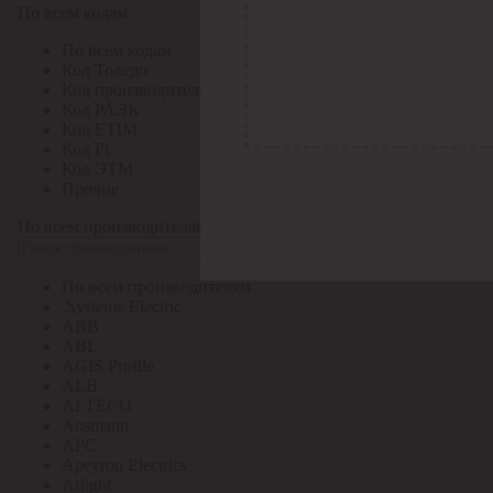
По всем кодам
По всем кодам
Код Толедо
Код производителя
Код РАЭК
Код ETIM
Код РС
Код ЭТМ
Прочие
По всем производителям
По всем производителям
.Systeme Electric
ABB
ABL
AGIS Profile
ALB
ALTECO
Ansmann
APC
Apeyron Electrics
Arlight