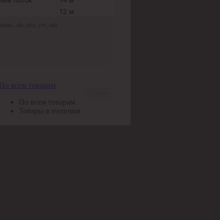
ы: .xls,.xlsx,.csv,.ods
По всем товарам
Найти
По всем товарам
Товары в наличии