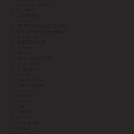
СТП под ЗАКАЗ
Стример
Строитель
ТАИЗ
ТД ТЕХНОКАБЕЛЬ-НН
Тепловое оборудование
Теплолюкс
ТЕПЛОМАШ
Тернус
ТЕСЛА
ТЕХНОКАБЕЛЬ
ТехноЭнерго
Техэнерго
Титан
Томсккабель
Точка опоры
Трансвит
ТРОФИ
Труд
ТСС
ТЭСЛА
У.ПАК
Угличкабель
Узола
УралПласт