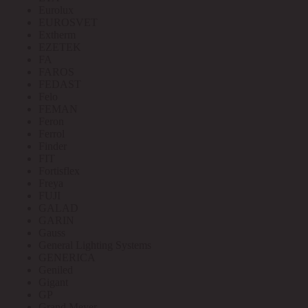
Eurolux
EUROSVET
Extherm
EZETEK
FA
FAROS
FEDAST
Felo
FEMAN
Feron
Ferrol
Finder
FIT
Fortisflex
Freya
FUJI
GALAD
GARIN
Gauss
General Lighting Systems
GENERICA
Geniled
Gigant
GP
Grand Meyer