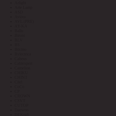
Arlight
Arte Lamp
ASD
Aviora
AVL (PRE)
AY-KA
Ballu
Bironi
BLV
BS
Bticino
Bylectrica
Cabeus
Cablexpert
Camelion
CHIKU
CHINT
Citel
CoCo
CP
CROWN
CSVT
CUTOP
Daewoo
DEKraft