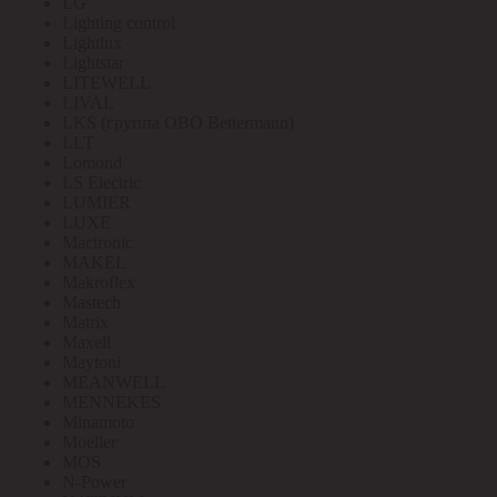
LG
Lighting control
Lightlux
Lightstar
LITEWELL
LIVAL
LKS (группа OBO Bettermann)
LLT
Lomond
LS Electric
LUMIER
LUXE
Mactronic
MAKEL
Makroflex
Mastech
Matrix
Maxell
Maytoni
MEANWELL
MENNEKES
Minamoto
Moeller
MOS
N-Power