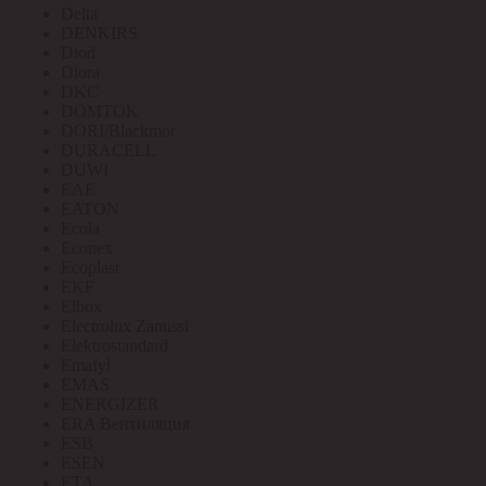
Delta
DENKIRS
Diod
Diora
DKC
DOMTOK
DORI/Blackmor
DURACELL
DUWI
EAE
EATON
Ecola
Econex
Ecoplast
EKF
Elbox
Electrolux Zanussi
Elektrostandard
Emafyl
EMAS
ENERGIZER
ERA Вентиляция
ESB
ESEN
ETA