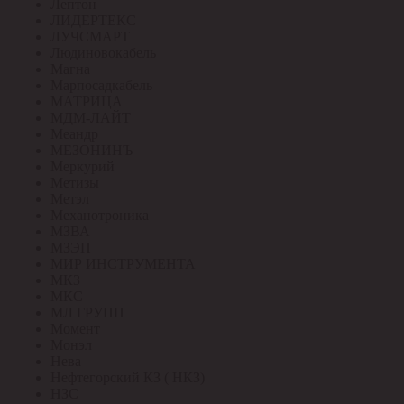
Лептон
ЛИДЕРТЕКС
ЛУЧСМАРТ
Людиновокабель
Магна
Марпосадкабель
МАТРИЦА
МДМ-ЛАЙТ
Меандр
МЕЗОНИНЪ
Меркурий
Метизы
Метэл
Механотроника
МЗВА
МЗЭП
МИР ИНСТРУМЕНТА
МКЗ
МКС
МЛ ГРУПП
Момент
Монэл
Нева
Нефтегорский КЗ ( НКЗ)
НЗС