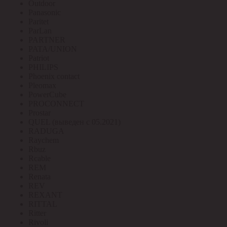
Outdoor
Panasonic
Paritet
ParLan
PARTNER
PATA/UNION
Patriot
PHILIPS
Phoenix contact
Pleomax
PowerCube
PROCONNECT
Prostar
QUEL (выведен с 05.2021)
RADUGA
Raychem
Rbuz
Rcable
REM
Renata
REV
REXANT
RITTAL
Ritter
Rivoli