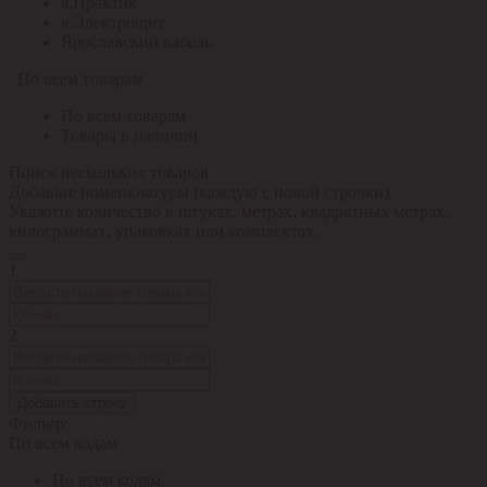
я.Практик
я.Электрощит
Ярославский кабель
По всем товарам
По всем товарам
Товары в наличии
Поиск нескольких товаров
Добавьте номенклатуры (каждую с новой строчки).
Укажите количество в штуках, метрах, квадратных метрах,
килограммах, упаковках или комплектах.
1
2
Добавить строку
Фильтр:
По всем кодам
По всем кодам