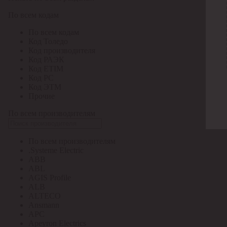
По всем кодам
По всем кодам
Код Толедо
Код производителя
Код РАЭК
Код ETIM
Код РС
Код ЭТМ
Прочие
По всем производителям
По всем производителям
.Systeme Electric
ABB
ABL
AGIS Profile
ALB
ALTECO
Ansmann
APC
Apeyron Electrics