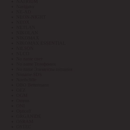
NATRIUM
Navigator
NE-AD
NEON-NIGHT
NEOX
NETLAN
NIKOLAN
NIKOMAX
NIKOMAX ESSENTIAL
NILSON
NLCO
No name свет
No name Телефония
No name Элементы питания
Noname SDS
Northcliffe
OBO Bettermann
OEZ
OGM
Omron
ONI
Opticell
ORGANIDE
OSRAM
OSTEC