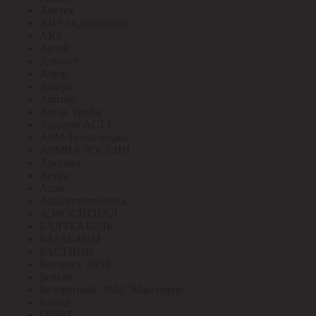
Аватех
АИР эл.двигатель
АКЗ
Актей
Алюмет
Алюр
Амира
Апатор
Аргос Трейд
Ардатов АСТЗ
АРМ-Технолоджи
АРМИЯ РОССИИ
Арсенал
Астра
Атон
Ашасветотехника
АЭРОСИГНАЛ
БАЛТКАБЕЛЬ
БАРАБАНЫ
БАСТИОН
Беларусь ЭУИ
Белкаб
Белорецкий ЭМЗ "Максимум"
Болид
БРЭКС