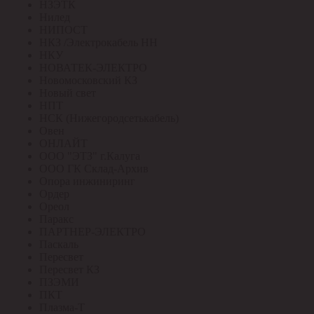
НЗЭТК
Нилед
НИПОСТ
НКЗ /Электрокабель НН
НКУ
НОВАТЕК-ЭЛЕКТРО
Новомосковский КЗ
Новый свет
НПТ
НСК (Нижегородсетькабель)
Овен
ОНЛАЙТ
ООО "ЭТЗ" г.Калуга
ООО ГК Склад-Архив
Опора инжиниринг
Ордер
Ореол
Паракс
ПАРТНЕР-ЭЛЕКТРО
Паскаль
Пересвет
Пересвет КЗ
ПЗЭМИ
ПКТ
Плазма-Т