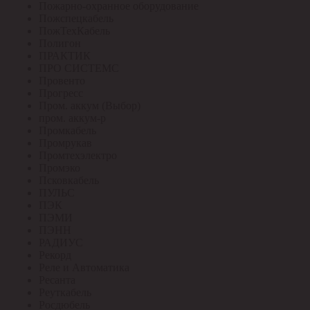
Пожарно-охранное оборудование
Пожспецкабель
ПожТехКабель
Полигон
ПРАКТИК
ПРО СИСТЕМС
Провенто
Прогресс
Пром. аккум (Выбор)
пром. аккум-р
Промкабель
Промрукав
Промтехэлектро
Промэко
Псковкабель
ПУЛЬС
ПЭК
ПЭМИ
ПЭНН
РАДИУС
Рекорд
Реле и Автоматика
Ресанта
Реуткабель
Росдюбель