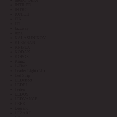
Interior Office
INTILED
INTRO
IONICH
ITK
ITL
Jazzway
Jung
KALASHNIKOV
KLEMSAN
KNIPEX
KODAK
KOPOS
Kranz
L-Flash
Leader Light (LL)
Led Strip
LEDeffect
LEDEL
Ledeo
LEDOS
LEDVANCE
LEEK
Legrand
LEZARD