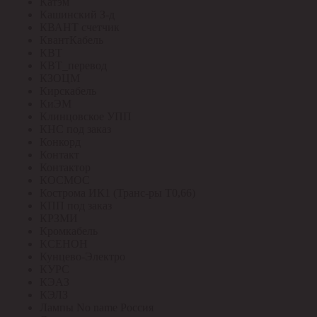
Катэм
Кашинский З-д
КВАНТ счетчик
КвантКабель
КВТ
КВТ_перевод
КЗОЦМ
Кирскабель
КиЭМ
Клинцовское УПП
КНС под заказ
Конкорд
Контакт
Контактор
КОСМОС
Кострома ИК1 (Транс-ры Т0,66)
КПП под заказ
КРЗМИ
Кромкабель
КСЕНОН
Кунцево-Электро
КУРС
КЭАЗ
КЭЛЗ
Лампы No name Россия