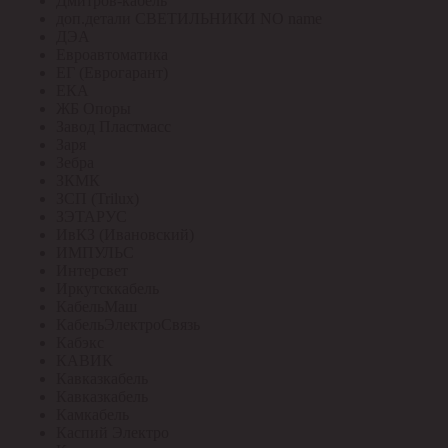
Дмитров-кабель
доп.детали СВЕТИЛЬНИКИ NO name
ДЭА
Евроавтоматика
ЕГ (Еврогарант)
ЕКА
ЖБ Опоры
Завод Пластмасс
Заря
Зебра
ЗКМК
ЗСП (Trilux)
ЗЭТАРУС
ИвКЗ (Ивановский)
ИМПУЛЬС
Интерсвет
Иркутсккабель
КабельМаш
КабельЭлектроСвязь
Кабэкс
КАВИК
Кавказкабель
Кавказкабель
Камкабель
Каспий Электро