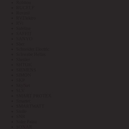
Robiton
RUCELF
Ruvinil
RVElektro
RVi
Safeline
SAFFIT
SANYO
Sber
Schneider Electric
Schwabe Hellas
Shenler
SHTOK
SIEMENS
SIMON
SKP
SkyNet
SLV
SMART PROTEX
Smartec
SMARTWATT
Smile
SNR
Soler Palau
SONAR