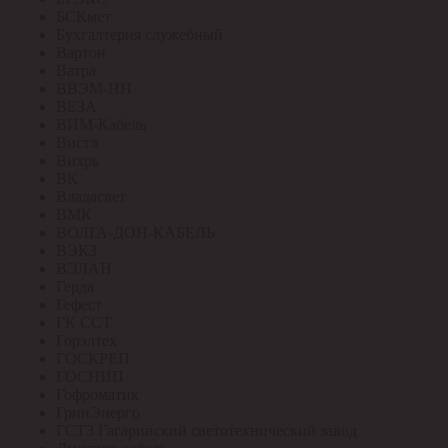
БСКмет
Бухгалтерия служебный
Вартон
Ватра
ВВЭМ-НН
ВЕЗА
ВИМ-Кабель
Вистл
Вихрь
ВК
Владасвет
ВМК
ВОЛГА-ДОН-КАБЕЛЬ
ВЭКЗ
ВЭЛАН
Герда
Гефест
ГК ССТ
Горэлтех
ГОСКРЕП
ГОСНИП
Гофроматик
ГринЭнерго
ГСТЗ Гагаринский светотехнический завод