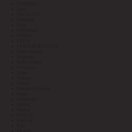
TOSHIBA
Toua
TSC LUCH
Ultraflash
Uniel
UNIVersal
VARTA
VEDA
VEKTOR BATTERY
Vektor Energy
Vergokan
Verlen-Volga
Vivo Luce
Volpe
Voltega
Voltum
Vossloh-Schwabe
Wago
weidmuller
Welrok
Werkel
WOLTA
WRLine
Zitar
ZKabel