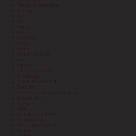
Услуги бухгалтерия
Уфакор
Ф-Т
ФА
Фабер
ФАЗА
ФЕРЕКС
Фокус
Фотон
ФотоРАЗОВЫЕ
ФП
Фрунзе
ХКА (Кольчуга)
Хозтовары
ХОМОВ ЭЛЕКТРО
Цветлит
Центр кабельных технологий
Центркабель
Циркон
ЦМО
ЧЕТЫРЕ СЕЗОНА
Чувашкабель
ЧУП Элект Белтиз
Штиль