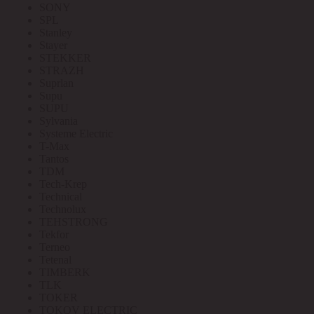
SONY
SPL
Stanley
Stayer
STEKKER
STRAZH
Suprlan
Supu
SUPU
Sylvania
Systeme Electric
T-Max
Tantos
TDM
Tech-Krep
Technical
Technolux
TEHSTRONG
Tekfor
Terneo
Tetenal
TIMBERK
TLK
TOKER
TOKOV ELECTRIC