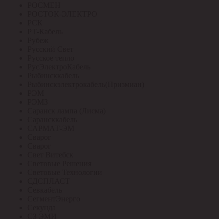
РОСМЕН
РОСТОК-ЭЛЕКТРО
РСК
РТ-Кабель
Рубеж
Русский Свет
Русское тепло
РусЭлектроКабель
Рыбинсккабель
Рыбинскэлектрокабель(Призмиан)
РЭМ
РЭМЗ
Саранск лампа (Лисма)
Сарансккабель
САРМАТ-ЭМ
Сварог
Сварог
Свет Витебск
Световые Решения
Световые Технологии
СДСПЛАСТ
Севкабель
СегментЭнерго
Секунда
СЗ ЭМИ