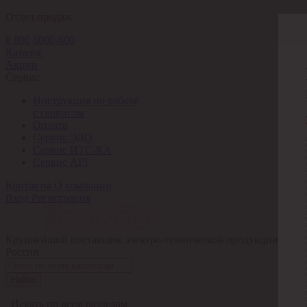
Отдел продаж
8 800 6000-600
Каталог
Акции
Сервис
Инструкция по работе
с сервисом
Оплата
Сервис ЭДО
Сервис ИТС-КА
Сервис API
Контакты
О компании
Вход
Регистрация
Крупнейший поставщик электро-технической продукции в
России
Найти
Искать по всем разделам