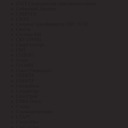
СЗТТ Свердловский трансформаторный
Сибирский Арсенал
СИБРТЕХ
СИЛА
Силовые трансформатор ТМГ, ТСЗЛ
Синтэк
Система КМ
СКТ ГРУПП
СмартЭлектро
СМЗ
СОЛЕКС
Сосна
СОЭМИ
Союз (Универсал)
СПЕКТР
СПЕКТР
Спецкабель
Спецресурс
Спецстрой
СПКБ Техно
Сталер
Стальконструкция
СТАРТ
СтатусЩит
Стоп Огонь