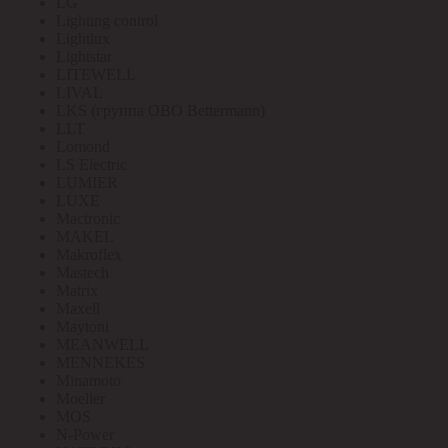
LG
Lighting control
Lightlux
Lightstar
LITEWELL
LIVAL
LKS (группа OBO Bettermann)
LLT
Lomond
LS Electric
LUMIER
LUXE
Mactronic
MAKEL
Makroflex
Mastech
Matrix
Maxell
Maytoni
MEANWELL
MENNEKES
Minamoto
Moeller
MOS
N-Power