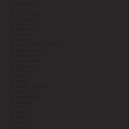
TOSHIBA
Toua
TSC LUCH
Ultraflash
Uniel
UNIVersal
VARTA
VEDA
VEKTOR BATTERY
Vektor Energy
Vergokan
Verlen-Volga
Vivo Luce
Volpe
Voltega
Voltum
Vossloh-Schwabe
Wago
weidmuller
Welrok
Werkel
WOLTA
WRLine
Zitar
ZKabel