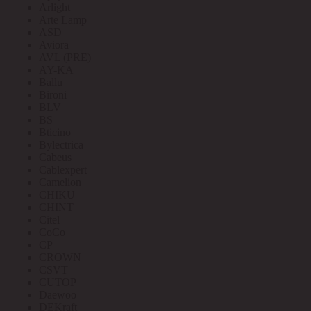
Arlight
Arte Lamp
ASD
Aviora
AVL (PRE)
AY-KA
Ballu
Bironi
BLV
BS
Bticino
Bylectrica
Cabeus
Cablexpert
Camelion
CHIKU
CHINT
Citel
CoCo
CP
CROWN
CSVT
CUTOP
Daewoo
DEKraft