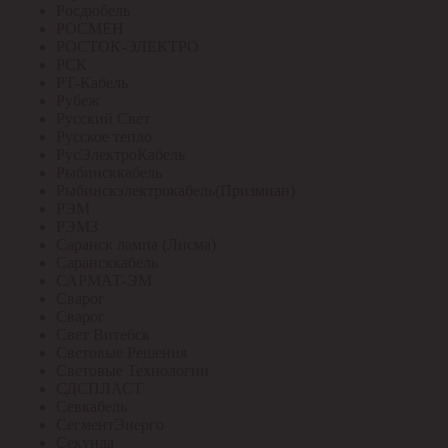
Росдюбель
РОСМЕН
РОСТОК-ЭЛЕКТРО
РСК
РТ-Кабель
Рубеж
Русский Свет
Русское тепло
РусЭлектроКабель
Рыбинсккабель
Рыбинскэлектрокабель(Призмиан)
РЭМ
РЭМЗ
Саранск лампа (Лисма)
Сарансккабель
САРМАТ-ЭМ
Сварог
Сварог
Свет Витебск
Световые Решения
Световые Технологии
СДСПЛАСТ
Севкабель
СегментЭнерго
Секунда