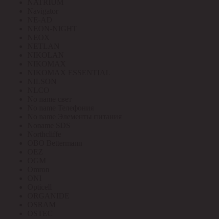
NATRIUM
Navigator
NE-AD
NEON-NIGHT
NEOX
NETLAN
NIKOLAN
NIKOMAX
NIKOMAX ESSENTIAL
NILSON
NLCO
No name свет
No name Телефония
No name Элементы питания
Noname SDS
Northcliffe
OBO Bettermann
OEZ
OGM
Omron
ONI
Opticell
ORGANIDE
OSRAM
OSTEC