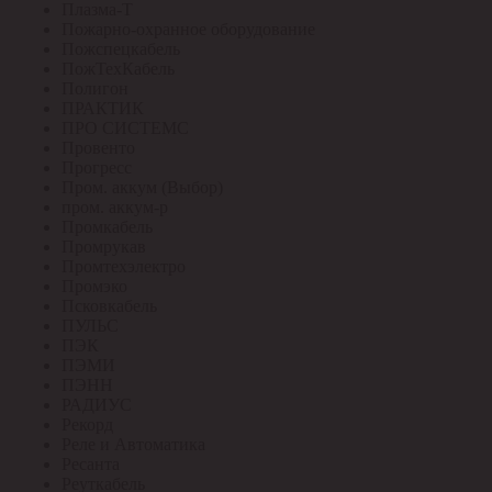
Плазма-Т
Пожарно-охранное оборудование
Пожспецкабель
ПожТехКабель
Полигон
ПРАКТИК
ПРО СИСТЕМС
Провенто
Прогресс
Пром. аккум (Выбор)
пром. аккум-р
Промкабель
Промрукав
Промтехэлектро
Промэко
Псковкабель
ПУЛЬС
ПЭК
ПЭМИ
ПЭНН
РАДИУС
Рекорд
Реле и Автоматика
Ресанта
Реуткабель