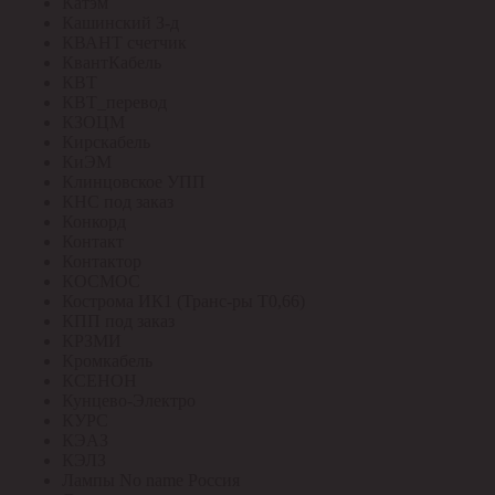
Катэм
Кашинский З-д
КВАНТ счетчик
КвантКабель
КВТ
КВТ_перевод
КЗОЦМ
Кирскабель
КиЭМ
Клинцовское УПП
КНС под заказ
Конкорд
Контакт
Контактор
КОСМОС
Кострома ИК1 (Транс-ры Т0,66)
КПП под заказ
КРЗМИ
Кромкабель
КСЕНОН
Кунцево-Электро
КУРС
КЭАЗ
КЭЛЗ
Лампы No name Россия