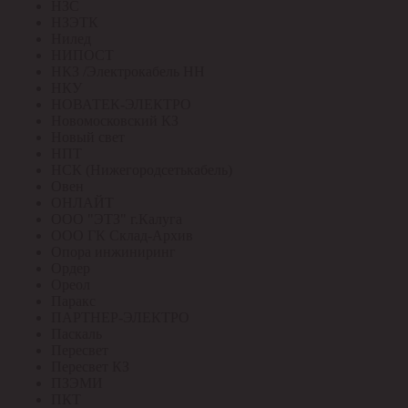
НЗС
НЗЭТК
Нилед
НИПОСТ
НКЗ /Электрокабель НН
НКУ
НОВАТЕК-ЭЛЕКТРО
Новомосковский КЗ
Новый свет
НПТ
НСК (Нижегородсетькабель)
Овен
ОНЛАЙТ
ООО "ЭТЗ" г.Калуга
ООО ГК Склад-Архив
Опора инжиниринг
Ордер
Ореол
Паракс
ПАРТНЕР-ЭЛЕКТРО
Паскаль
Пересвет
Пересвет КЗ
ПЗЭМИ
ПКТ