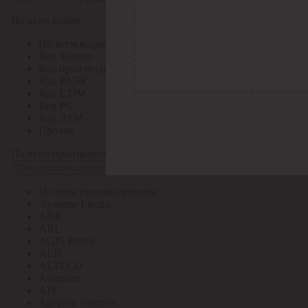
По всем кодам
По всем кодам
Код Толедо
Код производителя
Код РАЭК
Код ETIM
Код РС
Код ЭТМ
Прочие
По всем производителям
По всем производителям
.Systeme Electric
ABB
ABL
AGIS Profile
ALB
ALTECO
Ansmann
APC
Apeyron Electrics