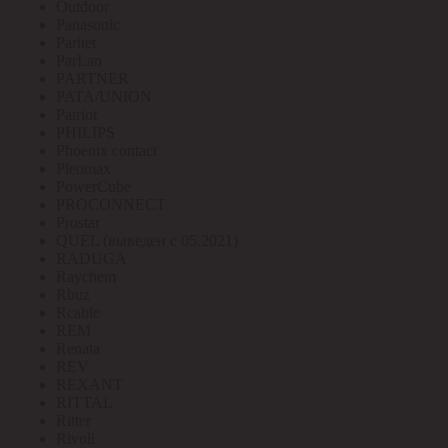
Outdoor
Panasonic
Paritet
ParLan
PARTNER
PATA/UNION
Patriot
PHILIPS
Phoenix contact
Pleomax
PowerCube
PROCONNECT
Prostar
QUEL (выведен с 05.2021)
RADUGA
Raychem
Rbuz
Rcable
REM
Renata
REV
REXANT
RITTAL
Ritter
Rivoli