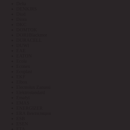
Delta
DENKIRS
Diod
Diora
DKC
DOMTOK
DORI/Blackmor
DURACELL
DUWI
EAE
EATON
Ecola
Econex
Ecoplast
EKF
Elbox
Electrolux Zanussi
Elektrostandard
Emafyl
EMAS
ENERGIZER
ERA Вентиляция
ESB
ESEN
ETA