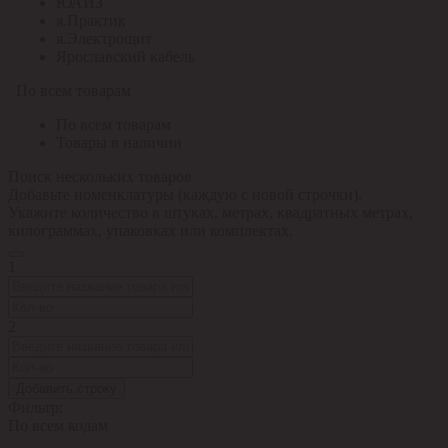
ЮАИЗ
я.Практик
я.Электрощит
Ярославский кабель
По всем товарам
По всем товарам
Товары в наличии
Поиск нескольких товаров
Добавьте номенклатуры (каждую с новой строчки).
Укажите количество в штуках, метрах, квадратных метрах,
килограммах, упаковках или комплектах.
1
2
Добавить строку
Фильтр:
По всем кодам