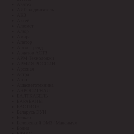
Аватех
АИР эл.двигатель
АКЗ
Актей
Алюмет
Алюр
Амира
Апатор
Аргос Трейд
Ардатов АСТЗ
АРМ-Технолоджи
АРМИЯ РОССИИ
Арсенал
Астра
Атон
Ашасветотехника
АЭРОСИГНАЛ
БАЛТКАБЕЛЬ
БАРАБАНЫ
БАСТИОН
Беларусь ЭУИ
Белкаб
Белорецкий ЭМЗ "Максимум"
Болид
БРЭКС