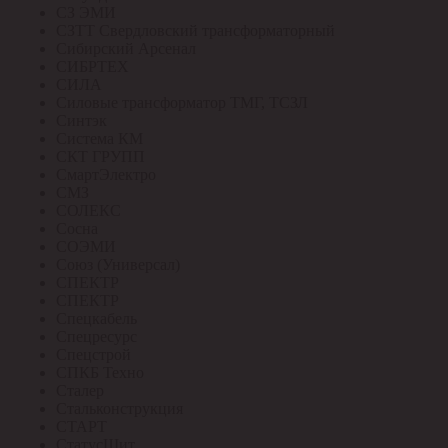
СЗ ЭМИ
СЗТТ Свердловский трансформаторный
Сибирский Арсенал
СИБРТЕХ
СИЛА
Силовые трансформатор ТМГ, ТСЗЛ
Синтэк
Система КМ
СКТ ГРУПП
СмартЭлектро
СМЗ
СОЛЕКС
Сосна
СОЭМИ
Союз (Универсал)
СПЕКТР
СПЕКТР
Спецкабель
Спецресурс
Спецстрой
СПКБ Техно
Сталер
Стальконструкция
СТАРТ
СтатусЩит