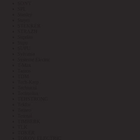
SONY
SPL
Stanley
Stayer
STEKKER
STRAZH
Suprlan
Supu
SUPU
Sylvania
Systeme Electric
T-Max
Tantos
TDM
Tech-Krep
Technical
Technolux
TEHSTRONG
Tekfor
Terneo
Tetenal
TIMBERK
TLK
TOKER
TOKOV ELECTRIC