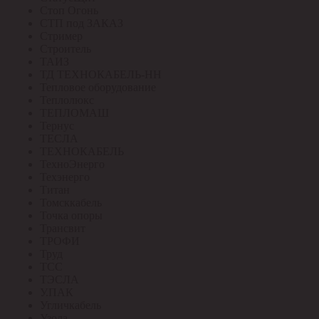
Стоп Огонь
СТП под ЗАКАЗ
Стример
Строитель
ТАИЗ
ТД ТЕХНОКАБЕЛЬ-НН
Тепловое оборудование
Теплолюкс
ТЕПЛОМАШ
Тернус
ТЕСЛА
ТЕХНОКАБЕЛЬ
ТехноЭнерго
Техэнерго
Титан
Томсккабель
Точка опоры
Трансвит
ТРОФИ
Труд
ТСС
ТЭСЛА
У.ПАК
Угличкабель
Узола