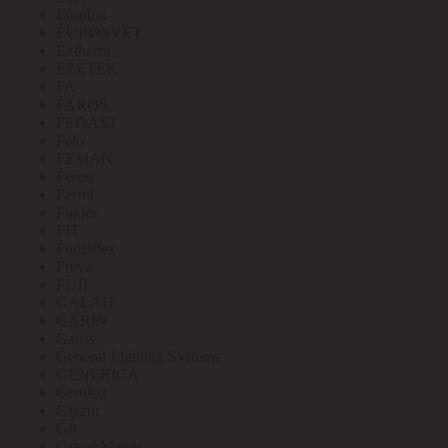
Eurolux
EUROSVET
Extherm
EZETEK
FA
FAROS
FEDAST
Felo
FEMAN
Feron
Ferrol
Finder
FIT
Fortisflex
Freya
FUJI
GALAD
GARIN
Gauss
General Lighting Systems
GENERICA
Geniled
Gigant
GP
Grand Meyer