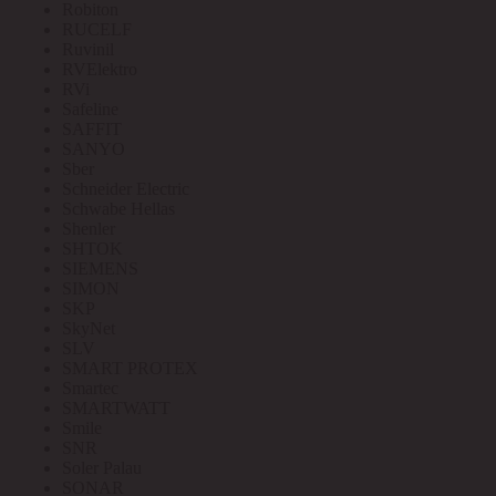
Robiton
RUCELF
Ruvinil
RVElektro
RVi
Safeline
SAFFIT
SANYO
Sber
Schneider Electric
Schwabe Hellas
Shenler
SHTOK
SIEMENS
SIMON
SKP
SkyNet
SLV
SMART PROTEX
Smartec
SMARTWATT
Smile
SNR
Soler Palau
SONAR