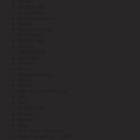
Лептон
ЛИДЕРТЕКС
ЛУЧСМАРТ
Людиновокабель
Магна
Марпосадкабель
МАТРИЦА
МДМ-ЛАЙТ
Меандр
МЕЗОНИНЪ
Меркурий
Метизы
Метэл
Механотроника
МЗВА
МЗЭП
МИР ИНСТРУМЕНТА
МКЗ
МКС
МЛ ГРУПП
Момент
Монэл
Нева
Нева-Транс Комплект
Нефтегорский КЗ ( НКЗ)