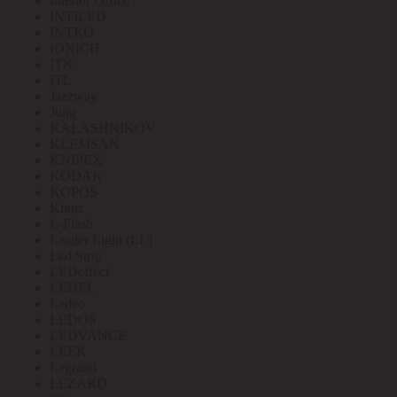
Interior Office
INTILED
INTRO
IONICH
ITK
ITL
Jazzway
Jung
KALASHNIKOV
KLEMSAN
KNIPEX
KODAK
KOPOS
Kranz
L-Flash
Leader Light (LL)
Led Strip
LEDeffect
LEDEL
Ledeo
LEDOS
LEDVANCE
LEEK
Legrand
LEZARD