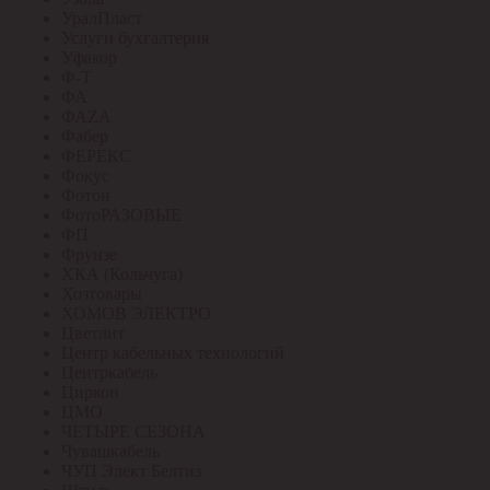
УралПласт
Услуги бухгалтерия
Уфакор
Ф-Т
ФА
ФАZА
Фабер
ФЕРЕКС
Фокус
Фотон
ФотоРАЗОВЫЕ
ФП
Фрунзе
ХКА (Кольчуга)
Хозтовары
ХОМОВ ЭЛЕКТРО
Цветлит
Центр кабельных технологий
Центркабель
Циркон
ЦМО
ЧЕТЫРЕ СЕЗОНА
Чувашкабель
ЧУП Элект Белтиз