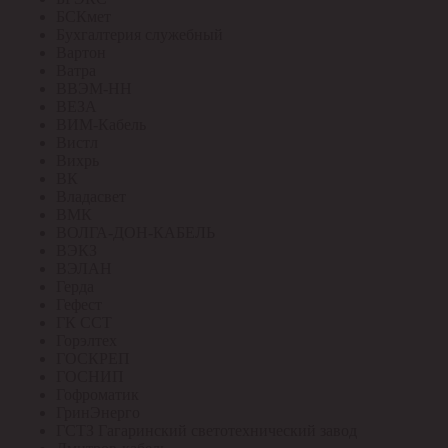
БСКмет
Бухгалтерия служебный
Вартон
Ватра
ВВЭМ-НН
ВЕЗА
ВИМ-Кабель
Вистл
Вихрь
ВК
Владасвет
ВМК
ВОЛГА-ДОН-КАБЕЛЬ
ВЭКЗ
ВЭЛАН
Герда
Гефест
ГК ССТ
Горэлтех
ГОСКРЕП
ГОСНИП
Гофроматик
ГринЭнерго
ГСТЗ Гагаринский светотехнический завод