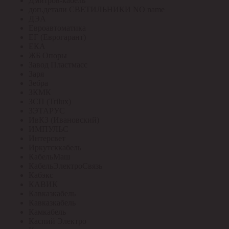
Дмитров-кабель
доп.детали СВЕТИЛЬНИКИ NO name
ДЭА
Евроавтоматика
ЕГ (Еврогарант)
ЕКА
ЖБ Опоры
Завод Пластмасс
Заря
Зебра
ЗКМК
ЗСП (Trilux)
ЗЭТАРУС
ИвКЗ (Ивановский)
ИМПУЛЬС
Интерсвет
Иркутсккабель
КабельМаш
КабельЭлектроСвязь
Кабэкс
КАВИК
Кавказкабель
Кавказкабель
Камкабель
Каспий Электро