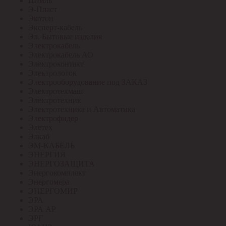
Штиль
Э-Пласт
Экотон
Эксперт-кабель
Эл. Бытовые изделия
Электрокабель
Электрокабель АО
Электроконтакт
Электролоток
Электрооборудование под ЗАКАЗ
Электротехмаш
Электротехник
Электротехника и Автоматика
Электрофидер
Элетех
Элкаб
ЭМ-КАБЕЛЬ
ЭНЕРГИЯ
ЭНЕРГОЗАЩИТА
Энергокомплект
Энергомера
ЭНЕРГОМИР
ЭРА
ЭРА АР
ЭРГ