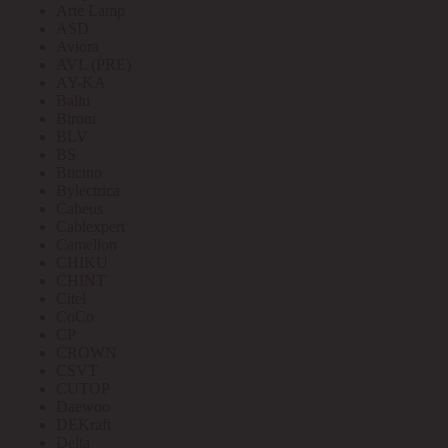
Arte Lamp
ASD
Aviora
AVL (PRE)
AY-KA
Ballu
Bironi
BLV
BS
Bticino
Bylectrica
Cabeus
Cablexpert
Camelion
CHIKU
CHINT
Citel
CoCo
CP
CROWN
CSVT
CUTOP
Daewoo
DEKraft
Delta