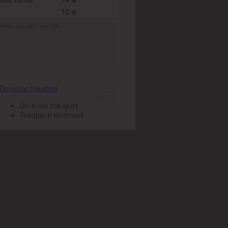
ы: .xls,.xlsx,.csv,.ods
По всем товарам
Найти
По всем товарам
Товары в наличии