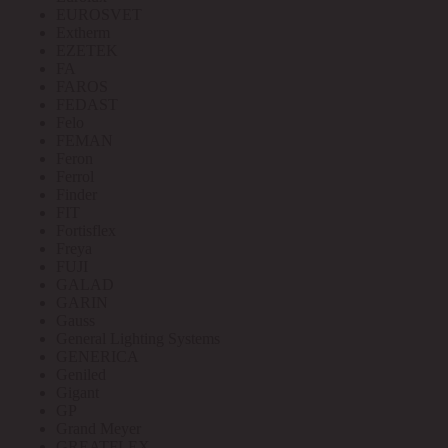
EUROSVET
Extherm
EZETEK
FA
FAROS
FEDAST
Felo
FEMAN
Feron
Ferrol
Finder
FIT
Fortisflex
Freya
FUJI
GALAD
GARIN
Gauss
General Lighting Systems
GENERICA
Geniled
Gigant
GP
Grand Meyer
GREATFLEX