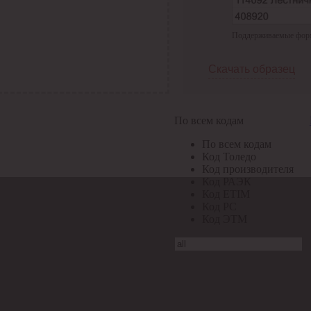
Поддерживаемые формат
Скачать образец
По всем кодам
По всем кодам
Код Толедо
Код производителя
Код РАЭК
Код ETIM
Код РС
Код ЭТМ