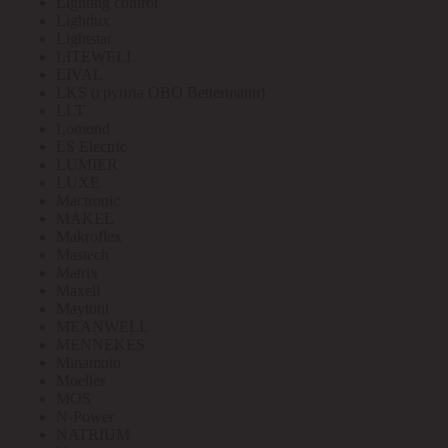
Lighting control
Lightlux
Lightstar
LITEWELL
LIVAL
LKS (группа OBO Bettermann)
LLT
Lomond
LS Electric
LUMIER
LUXE
Mactronic
MAKEL
Makroflex
Mastech
Matrix
Maxell
Maytoni
MEANWELL
MENNEKES
Minamoto
Moeller
MOS
N-Power
NATRIUM