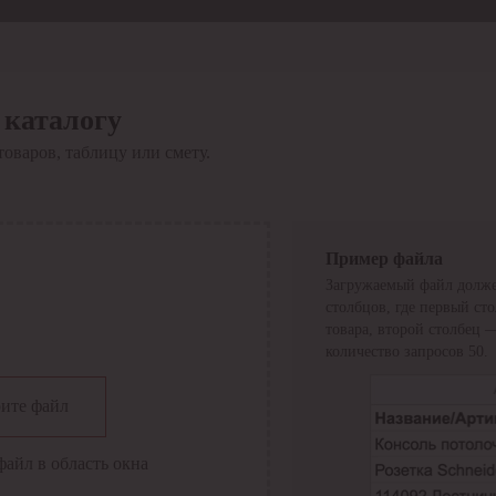
 каталогу
товаров, таблицу или смету.
Пример файла
Загружаемый файл долже
столбцов, где первый ст
товара, второй столбец 
количество запросов 50.
сии
ите файл
файл в область окна