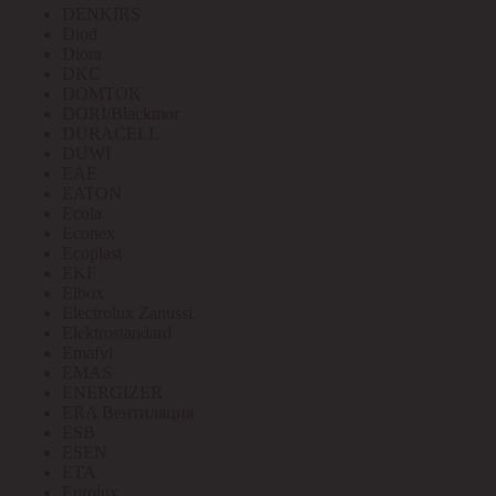
DENKIRS
Diod
Diora
DKC
DOMTOK
DORI/Blackmor
DURACELL
DUWI
EAE
EATON
Ecola
Econex
Ecoplast
EKF
Elbox
Electrolux Zanussi
Elektrostandard
Emafyl
EMAS
ENERGIZER
ERA Вентиляция
ESB
ESEN
ETA
Eurolux