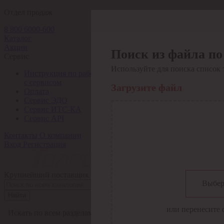
Отдел продаж
8 800 6000-600
Каталог
Акции
Поиск из файла по
Сервис
Используйте для поиска список 
Инструкция по работе
с сервисом
Загрузите файл
Оплата
Сервис ЭДО
Сервис ИТС-КА
Сервис API
Контакты
О компании
Вход
Регистрация
Крупнейший поставщик электро-технической продукции в Рос
Выбер
Найти
или перенесите 
Искать по всем разделам