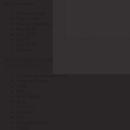
По всем кодам
По всем кодам
Код Толедо
Код производителя
Код РАЭК
Код ETIM
Код РС
Код ЭТМ
Прочие
По всем производителям
По всем производителям
.Systeme Electric
ABB
ABL
AGIS Profile
ALB
ALTECO
Ansmann
APC
Apeyron Electrics
Arlight