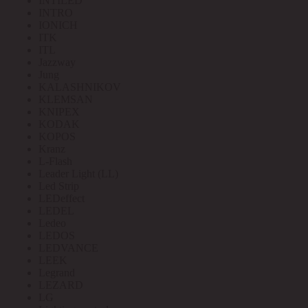
INTILED
INTRO
IONICH
ITK
ITL
Jazzway
Jung
KALASHNIKOV
KLEMSAN
KNIPEX
KODAK
KOPOS
Kranz
L-Flash
Leader Light (LL)
Led Strip
LEDeffect
LEDEL
Ledeo
LEDOS
LEDVANCE
LEEK
Legrand
LEZARD
LG