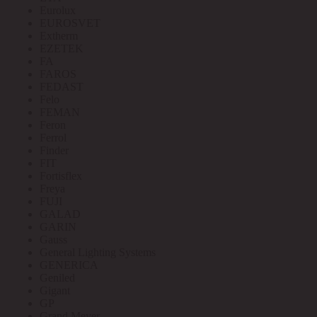
Eurolux
EUROSVET
Extherm
EZETEK
FA
FAROS
FEDAST
Felo
FEMAN
Feron
Ferrol
Finder
FIT
Fortisflex
Freya
FUJI
GALAD
GARIN
Gauss
General Lighting Systems
GENERICA
Geniled
Gigant
GP
Grand Meyer