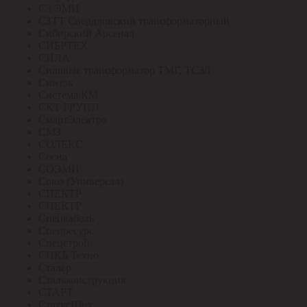
СЗ ЭМИ
СЗТТ Свердловский трансформаторный
Сибирский Арсенал
СИБРТЕХ
СИЛА
Силовые трансформатор ТМГ, ТСЗЛ
Синтэк
Система КМ
СКТ ГРУПП
СмартЭлектро
СМЗ
СОЛЕКС
Сосна
СОЭМИ
Союз (Универсал)
СПЕКТР
СПЕКТР
Спецкабель
Спецресурс
Спецстрой
СПКБ Техно
Сталер
Стальконструкция
СТАРТ
СтатусЩит