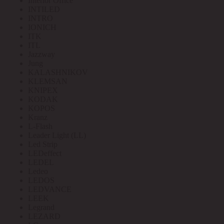
Interior Office
INTILED
INTRO
IONICH
ITK
ITL
Jazzway
Jung
KALASHNIKOV
KLEMSAN
KNIPEX
KODAK
KOPOS
Kranz
L-Flash
Leader Light (LL)
Led Strip
LEDeffect
LEDEL
Ledeo
LEDOS
LEDVANCE
LEEK
Legrand
LEZARD