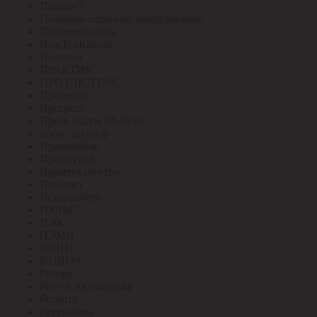
Плазма-Т
Пожарно-охранное оборудование
Пожспецкабель
ПожТехКабель
Полигон
ПРАКТИК
ПРО СИСТЕМС
Провенто
Прогресс
Пром. аккум (Выбор)
пром. аккум-р
Промкабель
Промрукав
Промтехэлектро
Промэко
Псковкабель
ПУЛЬС
ПЭК
ПЭМИ
ПЭНН
РАДИУС
Рекорд
Реле и Автоматика
Ресанта
Реуткабель