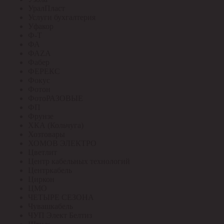
УралПласт
Услуги бухгалтерия
Уфакор
Ф-Т
ФА
ФАZА
Фабер
ФЕРЕКС
Фокус
Фотон
ФотоРАЗОВЫЕ
ФП
Фрунзе
ХКА (Кольчуга)
Хозтовары
ХОМОВ ЭЛЕКТРО
Цветлит
Центр кабельных технологий
Центркабель
Циркон
ЦМО
ЧЕТЫРЕ СЕЗОНА
Чувашкабель
ЧУП Элект Белтиз