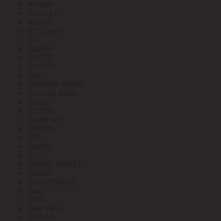
Robiton
RUCELF
Ruvinil
RVElektro
RVi
Safeline
SAFFIT
SANYO
Sber
Schneider Electric
Schwabe Hellas
Shenler
SHTOK
SIEMENS
SIMON
SKP
SkyNet
SLV
SMART PROTEX
Smartec
SMARTWATT
Smile
SNR
Soler Palau
SONAR