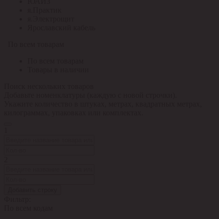
ЮАИЗ
я.Практик
я.Электрощит
Ярославский кабель
По всем товарам
По всем товарам
Товары в наличии
Поиск нескольких товаров
Добавьте номенклатуры (каждую с новой строчки).
Укажите количество в штуках, метрах, квадратных метрах,
килограммах, упаковках или комплектах.
1
2
Добавить строку
Фильтр:
По всем кодам