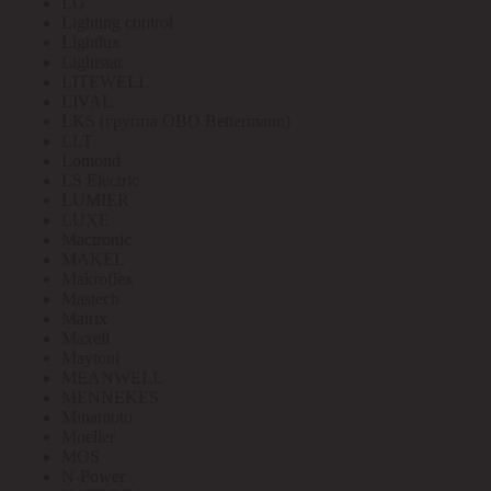
LG
Lighting control
Lightlux
Lightstar
LITEWELL
LIVAL
LKS (группа OBO Bettermann)
LLT
Lomond
LS Electric
LUMIER
LUXE
Mactronic
MAKEL
Makroflex
Mastech
Matrix
Maxell
Maytoni
MEANWELL
MENNEKES
Minamoto
Moeller
MOS
N-Power