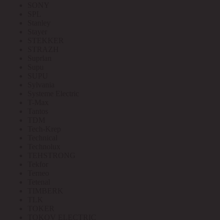
SONY
SPL
Stanley
Stayer
STEKKER
STRAZH
Suprlan
Supu
SUPU
Sylvania
Systeme Electric
T-Max
Tantos
TDM
Tech-Krep
Technical
Technolux
TEHSTRONG
Tekfor
Terneo
Tetenal
TIMBERK
TLK
TOKER
TOKOV ELECTRIC