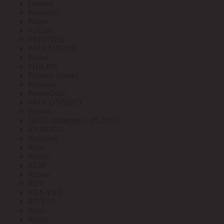
Outdoor
Panasonic
Paritet
ParLan
PARTNER
PATA/UNION
Patriot
PHILIPS
Phoenix contact
Pleomax
PowerCube
PROCONNECT
Prostar
QUEL (выведен с 05.2021)
RADUGA
Raychem
Rbuz
Rcable
REM
Renata
REV
REXANT
RITTAL
Ritter
Rivoli