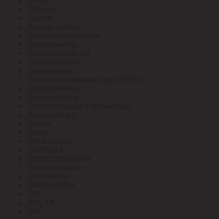
Штиль
Э-Пласт
Экотон
Эксперт-кабель
Эл. Бытовые изделия
Электрокабель
Электрокабель АО
Электроконтакт
Электролоток
Электрооборудование под ЗАКАЗ
Электротехмаш
Электротехник
Электротехника и Автоматика
Электрофидер
Элетех
Элкаб
ЭМ-КАБЕЛЬ
ЭНЕРГИЯ
ЭНЕРГОЗАЩИТА
Энергокомплект
Энергомера
ЭНЕРГОМИР
ЭРА
ЭРА АР
ЭРГ