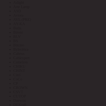
Arlight
Arte Lamp
ASD
Aviora
AVL (PRE)
AY-KA
Ballu
Bironi
BLV
BS
Bticino
Bylectrica
Cabeus
Cablexpert
Camelion
CHIKU
CHINT
Citel
CoCo
CP
CROWN
CSVT
CUTOP
Daewoo
DEKraft