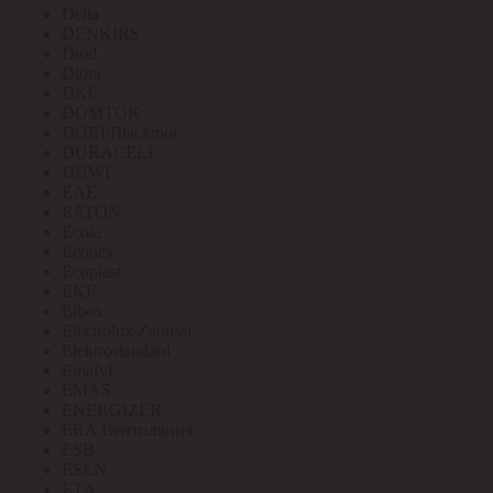
Delta
DENKIRS
Diod
Diora
DKC
DOMTOK
DORI/Blackmor
DURACELL
DUWI
EAE
EATON
Ecola
Econex
Ecoplast
EKF
Elbox
Electrolux Zanussi
Elektrostandard
Emafyl
EMAS
ENERGIZER
ERA Вентиляция
ESB
ESEN
ETA