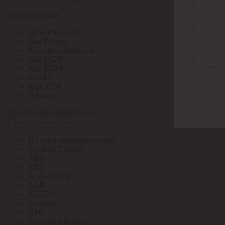
По всем кодам
По всем кодам
Код Толедо
Код производителя
Код РАЭК
Код ETIM
Код РС
Код ЭТМ
Прочие
По всем производителям
По всем производителям
.Systeme Electric
ABB
ABL
AGIS Profile
ALB
ALTECO
Ansmann
APC
Apeyron Electrics