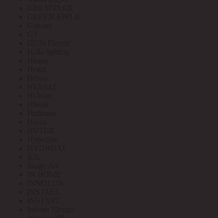
GREATFLEX
GREEN APPLE
Greenel
GT
GUSI Electric
Halla lighting
Haupa
Hegel
Helvar
HENSEL
Hi-Watt
Hintek
Hofmann
Horoz
HUTER
Hyperline
HYUNDAI
IEK
Image Art
IN HOME
INNOLUX
INSTALL
INSTART
Interior Electric