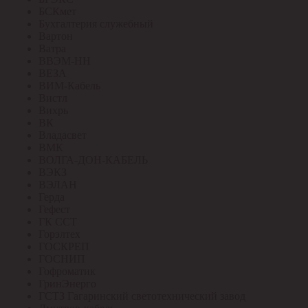
БСКмет
Бухгалтерия служебный
Вартон
Ватра
ВВЭМ-НН
ВЕЗА
ВИМ-Кабель
Вистл
Вихрь
ВК
Владасвет
ВМК
ВОЛГА-ДОН-КАБЕЛЬ
ВЭКЗ
ВЭЛАН
Герда
Гефест
ГК ССТ
Горэлтех
ГОСКРЕП
ГОСНИП
Гофроматик
ГринЭнерго
ГСТЗ Гагаринский светотехнический завод