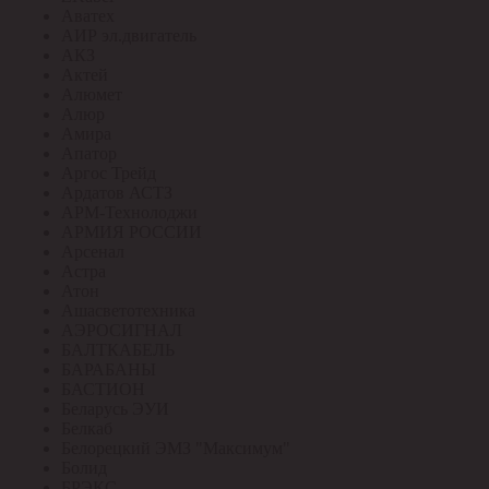
Аватех
АИР эл.двигатель
АКЗ
Актей
Алюмет
Алюр
Амира
Апатор
Аргос Трейд
Ардатов АСТЗ
АРМ-Технолоджи
АРМИЯ РОССИИ
Арсенал
Астра
Атон
Ашасветотехника
АЭРОСИГНАЛ
БАЛТКАБЕЛЬ
БАРАБАНЫ
БАСТИОН
Беларусь ЭУИ
Белкаб
Белорецкий ЭМЗ "Максимум"
Болид
БРЭКС