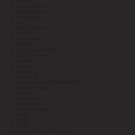
Катэм
Кашинский З-д
КВАНТ счетчик
КвантКабель
КВТ
КВТ_перевод
КЗОЦМ
Кирскабель
КиЭМ
Клинцовское УПП
КНС под заказ
Конкорд
Контакт
Контактор
КОСМОС
Кострома ИК1 (Транс-ры Т0,66)
КПП под заказ
КРЗМИ
Кромкабель
КСЕНОН
Кунцево-Электро
КУРС
КЭАЗ
КЭЛЗ
Лампы No name Россия