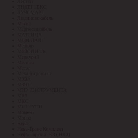
Лептон
ЛИДЕРТЕКС
ЛУЧСМАРТ
Людиновокабель
Магна
Марпосадкабель
МАТРИЦА
МДМ-ЛАЙТ
Меандр
МЕЗОНИНЪ
Меркурий
Метизы
Метэл
Механотроника
МЗВА
МЗЭП
МИР ИНСТРУМЕНТА
МКЗ
МКС
МЛ ГРУПП
Момент
Монэл
Нева
Нева-Транс Комплект
Нефтегорский КЗ ( НКЗ)