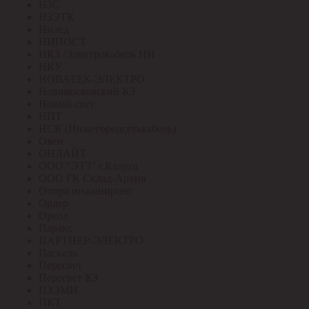
НЗС
НЗЭТК
Нилед
НИПОСТ
НКЗ /Электрокабель НН
НКУ
НОВАТЕК-ЭЛЕКТРО
Новомосковский КЗ
Новый свет
НПТ
НСК (Нижегородсетькабель)
Овен
ОНЛАЙТ
ООО "ЭТЗ" г.Калуга
ООО ГК Склад-Архив
Опора инжиниринг
Ордер
Ореол
Паракс
ПАРТНЕР-ЭЛЕКТРО
Паскаль
Пересвет
Пересвет КЗ
ПЗЭМИ
ПКТ