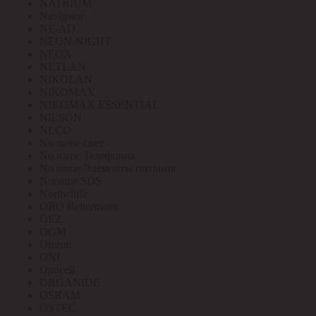
NATRIUM
Navigator
NE-AD
NEON-NIGHT
NEOX
NETLAN
NIKOLAN
NIKOMAX
NIKOMAX ESSENTIAL
NILSON
NLCO
No name свет
No name Телефония
No name Элементы питания
Noname SDS
Northcliffe
OBO Bettermann
OEZ
OGM
Omron
ONI
Opticell
ORGANIDE
OSRAM
OSTEC