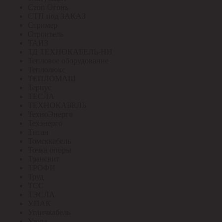
Стоп Огонь
СТП под ЗАКАЗ
Стример
Строитель
ТАИЗ
ТД ТЕХНОКАБЕЛЬ-НН
Тепловое оборудование
Теплолюкс
ТЕПЛОМАШ
Тернус
ТЕСЛА
ТЕХНОКАБЕЛЬ
ТехноЭнерго
Техэнерго
Титан
Томсккабель
Точка опоры
Трансвит
ТРОФИ
Труд
ТСС
ТЭСЛА
У.ПАК
Угличкабель
Узола