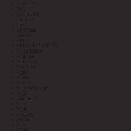
TOSHIBA
Toua
TSC LUCH
Ultraflash
Uniel
UNIVersal
VARTA
VEDA
VEKTOR BATTERY
Vektor Energy
Vergokan
Verlen-Volga
Vivo Luce
Volpe
Voltega
Voltum
Vossloh-Schwabe
Wago
weidmuller
Welrok
Werkel
WOLTA
WRLine
Zitar
ZKabel