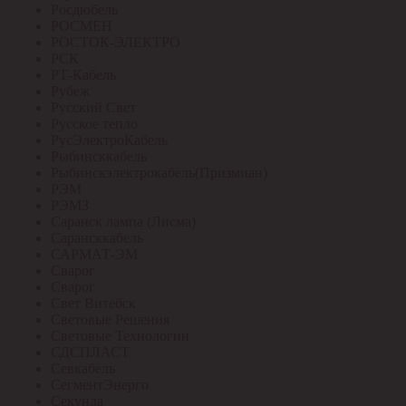
Росдюбель
РОСМЕН
РОСТОК-ЭЛЕКТРО
РСК
РТ-Кабель
Рубеж
Русский Свет
Русское тепло
РусЭлектроКабель
Рыбинсккабель
Рыбинскэлектрокабель(Призмиан)
РЭМ
РЭМЗ
Саранск лампа (Лисма)
Сарансккабель
САРМАТ-ЭМ
Сварог
Сварог
Свет Витебск
Световые Решения
Световые Технологии
СДСПЛАСТ
Севкабель
СегментЭнерго
Секунда