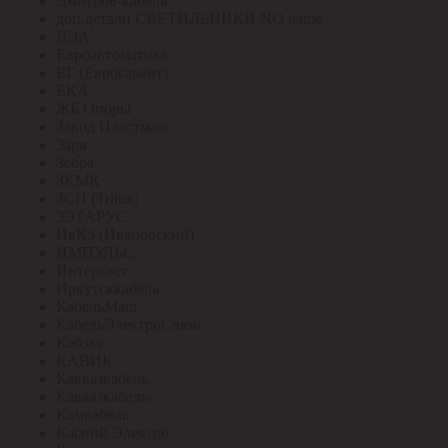
Дмитров-кабель
доп.детали СВЕТИЛЬНИКИ NO name
ДЭА
Евроавтоматика
ЕГ (Еврогарант)
ЕКА
ЖБ Опоры
Завод Пластмасс
Заря
Зебра
ЗКМК
ЗСП (Trilux)
ЗЭТАРУС
ИвКЗ (Ивановский)
ИМПУЛЬС
Интерсвет
Иркутсккабель
КабельМаш
КабельЭлектроСвязь
Кабэкс
КАВИК
Кавказкабель
Кавказкабель
Камкабель
Каспий Электро