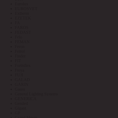
Eurolux
EUROSVET
Extherm
EZETEK
FA
FAROS
FEDAST
Felo
FEMAN
Feron
Ferrol
Finder
FIT
Fortisflex
Freya
FUJI
GALAD
GARIN
Gauss
General Lighting Systems
GENERICA
Geniled
Gigant
GP
Grand Meyer