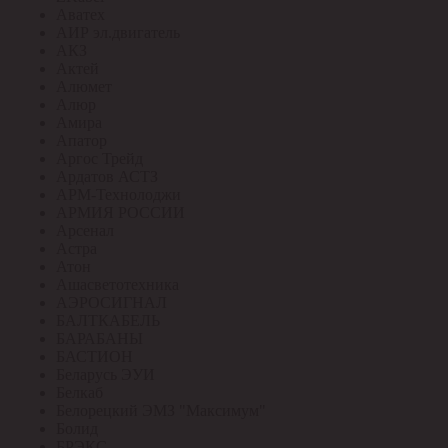
Аватех
АИР эл.двигатель
АКЗ
Актей
Алюмет
Алюр
Амира
Апатор
Аргос Трейд
Ардатов АСТЗ
АРМ-Технолоджи
АРМИЯ РОССИИ
Арсенал
Астра
Атон
Ашасветотехника
АЭРОСИГНАЛ
БАЛТКАБЕЛЬ
БАРАБАНЫ
БАСТИОН
Беларусь ЭУИ
Белкаб
Белорецкий ЭМЗ "Максимум"
Болид
БРЭКС