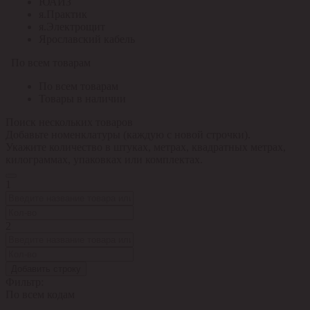
ЮАИЗ
я.Практик
я.Электрощит
Ярославский кабель
По всем товарам
По всем товарам
Товары в наличии
Поиск нескольких товаров
Добавьте номенклатуры (каждую с новой строчки).
Укажите количество в штуках, метрах, квадратных метрах,
килограммах, упаковках или комплектах.
1
2
Добавить строку
Фильтр:
По всем кодам