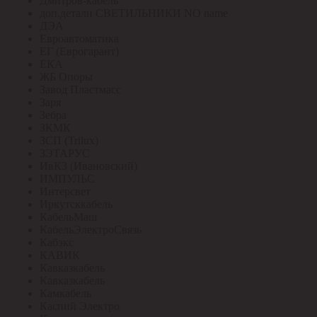
Дмитров-кабель
доп.детали СВЕТИЛЬНИКИ NO name
ДЭА
Евроавтоматика
ЕГ (Еврогарант)
ЕКА
ЖБ Опоры
Завод Пластмасс
Заря
Зебра
ЗКМК
ЗСП (Trilux)
ЗЭТАРУС
ИвКЗ (Ивановский)
ИМПУЛЬС
Интерсвет
Иркутсккабель
КабельМаш
КабельЭлектроСвязь
Кабэкс
КАВИК
Кавказкабель
Кавказкабель
Камкабель
Каспий Электро