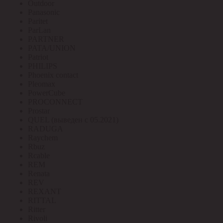
Outdoor
Panasonic
Paritet
ParLan
PARTNER
PATA/UNION
Patriot
PHILIPS
Phoenix contact
Pleomax
PowerCube
PROCONNECT
Prostar
QUEL (выведен с 05.2021)
RADUGA
Raychem
Rbuz
Rcable
REM
Renata
REV
REXANT
RITTAL
Ritter
Rivoli