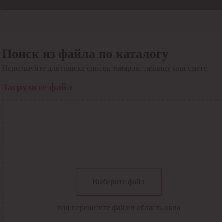
Отдел продаж
8 800 6000-600
Каталог
Акции
Поиск из файла по каталогу
Сервис
Используйте для поиска список товаров, таблицу или смету.
Инструкция по работе
с сервисом
Загрузите файл
Оплата
Сервис ЭДО
Сервис ИТС-КА
Сервис API
Контакты
О компании
Вход
Регистрация
Крупнейший поставщик электро-технической продукции в
Выберите файл
России
Найти
или перенесите файл в область окна
Искать по всем разделам