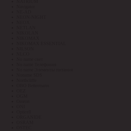
NATRIUM
Navigator
NE-AD
NEON-NIGHT
NEOX
NETLAN
NIKOLAN
NIKOMAX
NIKOMAX ESSENTIAL
NILSON
NLCO
No name свет
No name Телефония
No name Элементы питания
Noname SDS
Northcliffe
OBO Bettermann
OEZ
OGM
Omron
ONI
Opticell
ORGANIDE
OSRAM
OSTEC