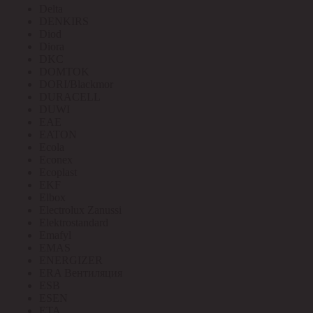
Delta
DENKIRS
Diod
Diora
DKC
DOMTOK
DORI/Blackmor
DURACELL
DUWI
EAE
EATON
Ecola
Econex
Ecoplast
EKF
Elbox
Electrolux Zanussi
Elektrostandard
Emafyl
EMAS
ENERGIZER
ERA Вентиляция
ESB
ESEN
ETA