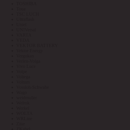
TOSHIBA
Toua
TSC LUCH
Ultraflash
Uniel
UNIVersal
VARTA
VEDA
VEKTOR BATTERY
Vektor Energy
Vergokan
Verlen-Volga
Vivo Luce
Volpe
Voltega
Voltum
Vossloh-Schwabe
Wago
weidmuller
Welrok
Werkel
WOLTA
WRLine
Zitar
ZKabel