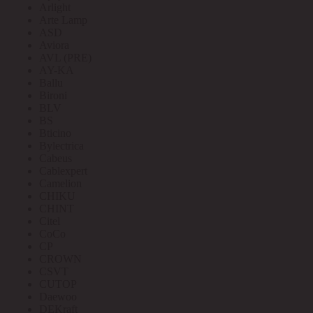
Arlight
Arte Lamp
ASD
Aviora
AVL (PRE)
AY-KA
Ballu
Bironi
BLV
BS
Bticino
Bylectrica
Cabeus
Cablexpert
Camelion
CHIKU
CHINT
Citel
CoCo
CP
CROWN
CSVT
CUTOP
Daewoo
DEKraft