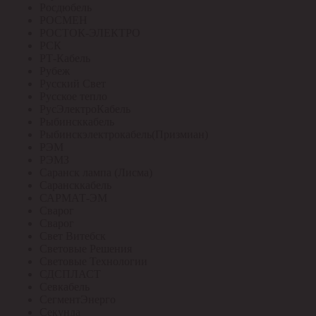
Росдюбель
РОСМЕН
РОСТОК-ЭЛЕКТРО
РСК
РТ-Кабель
Рубеж
Русский Свет
Русское тепло
РусЭлектроКабель
Рыбинсккабель
Рыбинскэлектрокабель(Призмиан)
РЭМ
РЭМЗ
Саранск лампа (Лисма)
Сарансккабель
САРМАТ-ЭМ
Сварог
Сварог
Свет Витебск
Световые Решения
Световые Технологии
СДСПЛАСТ
Севкабель
СегментЭнерго
Секунда