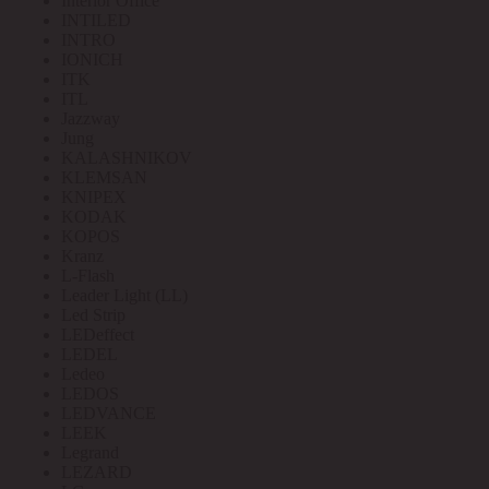
Interior Office
INTILED
INTRO
IONICH
ITK
ITL
Jazzway
Jung
KALASHNIKOV
KLEMSAN
KNIPEX
KODAK
KOPOS
Kranz
L-Flash
Leader Light (LL)
Led Strip
LEDeffect
LEDEL
Ledeo
LEDOS
LEDVANCE
LEEK
Legrand
LEZARD