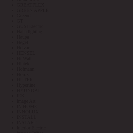
GREATFLEX
GREEN APPLE
Greenel
GT
GUSI Electric
Halla lighting
Haupa
Hegel
Helvar
HENSEL
Hi-Watt
Hintek
Hofmann
Horoz
HUTER
Hyperline
HYUNDAI
IEK
Image Art
IN HOME
INNOLUX
INSTALL
INSTART
Interior Electric