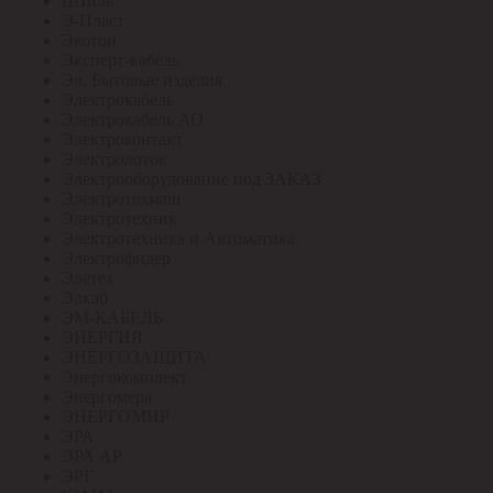
Штиль
Э-Пласт
Экотон
Эксперт-кабель
Эл. Бытовые изделия
Электрокабель
Электрокабель АО
Электроконтакт
Электролоток
Электрооборудование под ЗАКАЗ
Электротехмаш
Электротехник
Электротехника и Автоматика
Электрофидер
Элетех
Элкаб
ЭМ-КАБЕЛЬ
ЭНЕРГИЯ
ЭНЕРГОЗАЩИТА
Энергокомплект
Энергомера
ЭНЕРГОМИР
ЭРА
ЭРА АР
ЭРГ