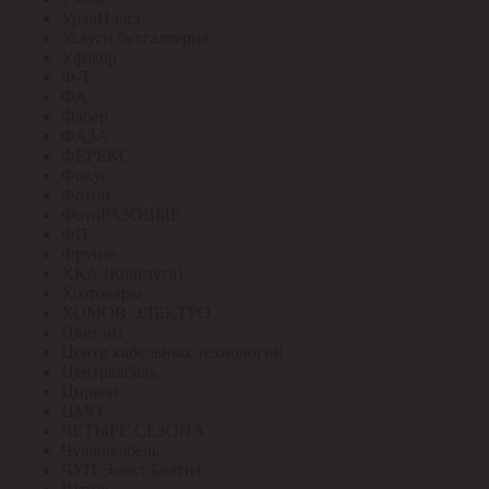
УралПласт
Услуги бухгалтерия
Уфакор
Ф-Т
ФА
Фабер
ФАЗА
ФЕРЕКС
Фокус
Фотон
ФотоРАЗОВЫЕ
ФП
Фрунзе
ХКА (Кольчуга)
Хозтовары
ХОМОВ ЭЛЕКТРО
Цветлит
Центр кабельных технологий
Центркабель
Циркон
ЦМО
ЧЕТЫРЕ СЕЗОНА
Чувашкабель
ЧУП Элект Белтиз