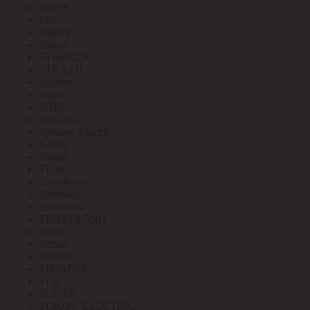
SONY
SPL
Stanley
Stayer
STEKKER
STRAZH
Suprlan
Supu
SUPU
Sylvania
Systeme Electric
T-Max
Tantos
TDM
Tech-Krep
Technical
Technolux
TEHSTRONG
Tekfor
Terneo
Tetenal
TIMBERK
TLK
TOKER
TOKOV ELECTRIC