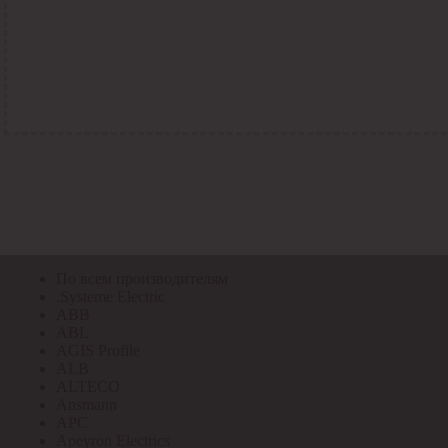
По всем кодам
По всем кодам
Код Толедо
Код производителя
Код РАЭК
Код ETIM
Код РС
Код ЭТМ
Прочие
По всем производителям
По всем производителям
.Systeme Electric
ABB
ABL
AGIS Profile
ALB
ALTECO
Ansmann
APC
Apeyron Electrics