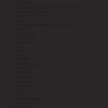
СЗ ЭМИ
СЗТТ Свердловский трансформаторный
Сибирский Арсенал
СИБРТЕХ
СИЛА
Силовые трансформатор ТМГ, ТСЗЛ
Синтэк
Система КМ
СКТ ГРУПП
СмартЭлектро
СМЗ
СОЛЕКС
Сосна
СОЭМИ
Союз (Универсал)
СПЕКТР
СПЕКТР
Спецкабель
Спецресурс
Спецстрой
СПКБ Техно
Сталер
Стальконструкция
СТАРТ
СтатусЩит