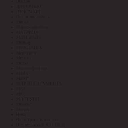
Лептон
ЛИДЕРТЕКС
ЛУЧСМАРТ
Людиновокабель
Магна
Марпосадкабель
МАТРИЦА
МДМ-ЛАЙТ
Меандр
МЕЗОНИНЪ
Меркурий
Метизы
Метэл
Механотроника
МЗВА
МЗЭП
МИР ИНСТРУМЕНТА
МКЗ
МКС
МЛ ГРУПП
Момент
Монэл
Нева
Нева-Транс Комплект
Нефтегорский КЗ ( НКЗ)