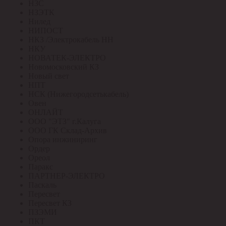
НЗС
НЗЭТК
Нилед
НИПОСТ
НКЗ /Электрокабель НН
НКУ
НОВАТЕК-ЭЛЕКТРО
Новомосковский КЗ
Новый свет
НПТ
НСК (Нижегородсетькабель)
Овен
ОНЛАЙТ
ООО "ЭТЗ" г.Калуга
ООО ГК Склад-Архив
Опора инжиниринг
Ордер
Ореол
Паракс
ПАРТНЕР-ЭЛЕКТРО
Паскаль
Пересвет
Пересвет КЗ
ПЗЭМИ
ПКТ