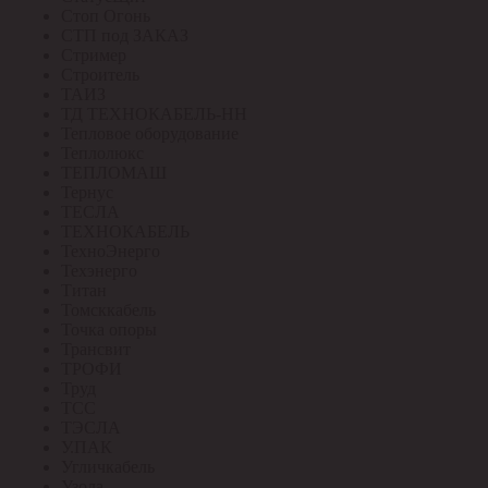
Стоп Огонь
СТП под ЗАКАЗ
Стример
Строитель
ТАИЗ
ТД ТЕХНОКАБЕЛЬ-НН
Тепловое оборудование
Теплолюкс
ТЕПЛОМАШ
Тернус
ТЕСЛА
ТЕХНОКАБЕЛЬ
ТехноЭнерго
Техэнерго
Титан
Томсккабель
Точка опоры
Трансвит
ТРОФИ
Труд
ТСС
ТЭСЛА
У.ПАК
Угличкабель
Узола