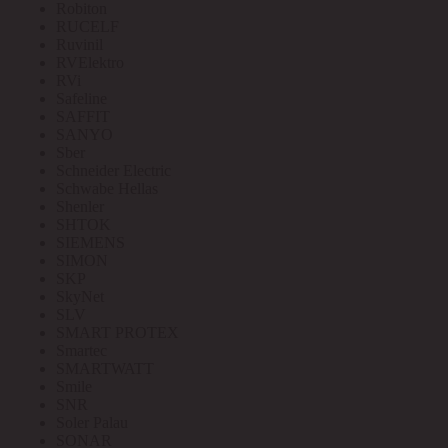
Robiton
RUCELF
Ruvinil
RVElektro
RVi
Safeline
SAFFIT
SANYO
Sber
Schneider Electric
Schwabe Hellas
Shenler
SHTOK
SIEMENS
SIMON
SKP
SkyNet
SLV
SMART PROTEX
Smartec
SMARTWATT
Smile
SNR
Soler Palau
SONAR