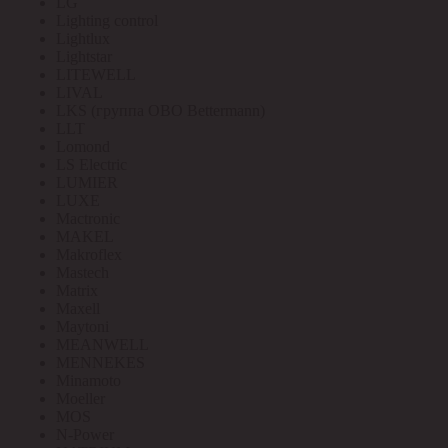
LG
Lighting control
Lightlux
Lightstar
LITEWELL
LIVAL
LKS (группа OBO Bettermann)
LLT
Lomond
LS Electric
LUMIER
LUXE
Mactronic
MAKEL
Makroflex
Mastech
Matrix
Maxell
Maytoni
MEANWELL
MENNEKES
Minamoto
Moeller
MOS
N-Power