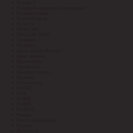
Плазма-Т
Пожарно-охранное оборудование
Пожспецкабель
ПожТехКабель
Полигон
ПРАКТИК
ПРО СИСТЕМС
Провенто
Прогресс
Пром. аккум (Выбор)
пром. аккум-р
Промкабель
Промрукав
Промтехэлектро
Промэко
Псковкабель
ПУЛЬС
ПЭК
ПЭМИ
ПЭНН
РАДИУС
Рекорд
Реле и Автоматика
Ресанта
Реуткабель