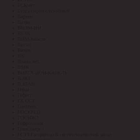
БСКмет
Бухгалтерия служебный
Вартон
Ватра
ВВЭМ-НН
ВЕЗА
ВИМ-Кабель
Вистл
Вихрь
ВК
Владасвет
ВМК
ВОЛГА-ДОН-КАБЕЛЬ
ВЭКЗ
ВЭЛАН
Герда
Гефест
ГК ССТ
Горэлтех
ГОСКРЕП
ГОСНИП
Гофроматик
ГринЭнерго
ГСТЗ Гагаринский светотехнический завод