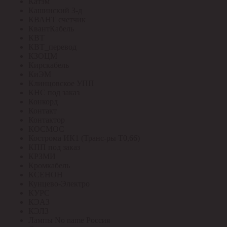
Катэм
Кашинский З-д
КВАНТ счетчик
КвантКабель
КВТ
КВТ_перевод
КЗОЦМ
Кирскабель
КиЭМ
Клинцовское УПП
КНС под заказ
Конкорд
Контакт
Контактор
КОСМОС
Кострома ИК1 (Транс-ры Т0,66)
КПП под заказ
КРЗМИ
Кромкабель
КСЕНОН
Кунцево-Электро
КУРС
КЭАЗ
КЭЛЗ
Лампы No name Россия