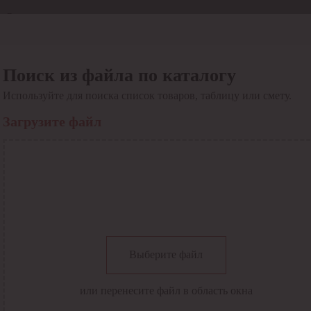
Отдел продаж
8 800 6000-600
Каталог
Акции
Поиск из файла по каталогу
Сервис
Используйте для поиска список товаров, таблицу или смету.
Инструкция по работе
с сервисом
Загрузите файл
Оплата
Сервис ЭДО
Сервис ИТС-КА
Сервис API
Контакты
О компании
Вход
Регистрация
Крупнейший поставщик электро-технической продукции в
Выберите файл
России
Найти
или перенесите файл в область окна
Искать по всем разделам