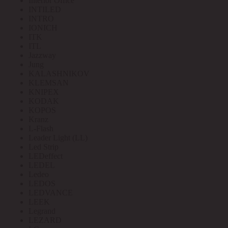
Interior Office
INTILED
INTRO
IONICH
ITK
ITL
Jazzway
Jung
KALASHNIKOV
KLEMSAN
KNIPEX
KODAK
KOPOS
Kranz
L-Flash
Leader Light (LL)
Led Strip
LEDeffect
LEDEL
Ledeo
LEDOS
LEDVANCE
LEEK
Legrand
LEZARD