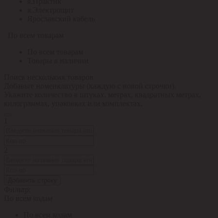
я.Практик
я.Электрощит
Ярославский кабель
По всем товарам
По всем товарам
Товары в наличии
Поиск нескольких товаров
Добавьте номенклатуры (каждую с новой строчки).
Укажите количество в штуках, метрах, квадратных метрах,
килограммах, упаковках или комплектах.
1
2
Добавить строку
Фильтр:
По всем кодам
По всем кодам