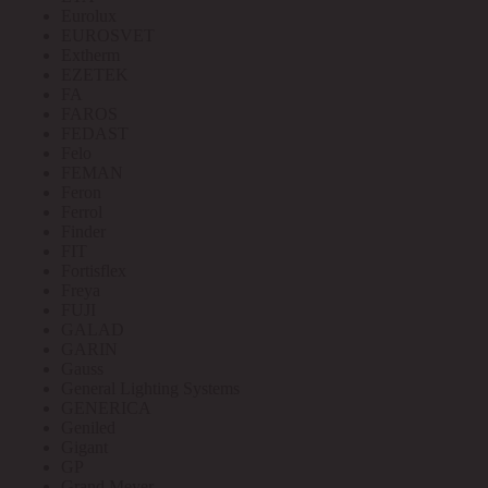
Eurolux
EUROSVET
Extherm
EZETEK
FA
FAROS
FEDAST
Felo
FEMAN
Feron
Ferrol
Finder
FIT
Fortisflex
Freya
FUJI
GALAD
GARIN
Gauss
General Lighting Systems
GENERICA
Geniled
Gigant
GP
Grand Meyer