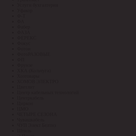
Услуги бухгалтерия
Уфакор
Ф-Т
ФА
Фабер
ФАЗА
ФЕРЕКС
Фокус
Фотон
ФотоРАЗОВЫЕ
ФП
Фрунзе
ХКА (Кольчуга)
Хозтовары
ХОМОВ ЭЛЕКТРО
Цветлит
Центр кабельных технологий
Центркабель
Циркон
ЦМО
ЧЕТЫРЕ СЕЗОНА
Чувашкабель
ЧУП Элект Белтиз
Штиль