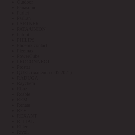
Outdoor
Panasonic
Paritet
ParLan
PARTNER
PATA/UNION
Patriot
PHILIPS
Phoenix contact
Pleomax
PowerCube
PROCONNECT
Prostar
QUEL (выведен с 05.2021)
RADUGA
Raychem
Rbuz
Rcable
REM
Renata
REV
REXANT
RITTAL
Ritter
Rivoli