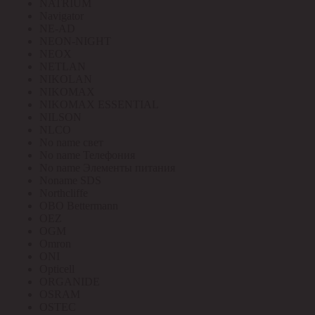
NATRIUM
Navigator
NE-AD
NEON-NIGHT
NEOX
NETLAN
NIKOLAN
NIKOMAX
NIKOMAX ESSENTIAL
NILSON
NLCO
No name свет
No name Телефония
No name Элементы питания
Noname SDS
Northcliffe
OBO Bettermann
OEZ
OGM
Omron
ONI
Opticell
ORGANIDE
OSRAM
OSTEC