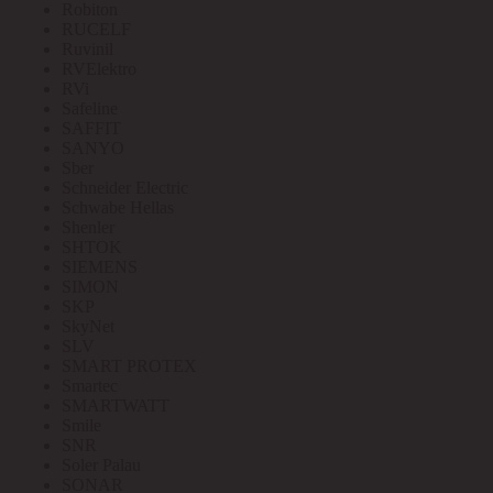
Robiton
RUCELF
Ruvinil
RVElektro
RVi
Safeline
SAFFIT
SANYO
Sber
Schneider Electric
Schwabe Hellas
Shenler
SHTOK
SIEMENS
SIMON
SKP
SkyNet
SLV
SMART PROTEX
Smartec
SMARTWATT
Smile
SNR
Soler Palau
SONAR