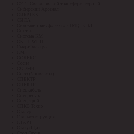
СЗТТ Свердловский трансформаторный
Сибирский Арсенал
СИБРТЕХ
СИЛА
Силовые трансформатор ТМГ, ТСЗЛ
Синтэк
Система КМ
СКТ ГРУПП
СмартЭлектро
СМЗ
СОЛЕКС
Сосна
СОЭМИ
Союз (Универсал)
СПЕКТР
СПЕКТР
Спецкабель
Спецресурс
Спецстрой
СПКБ Техно
Сталер
Стальконструкция
СТАРТ
СтатусЩит
Стоп Огонь