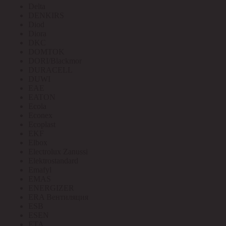
Delta
DENKIRS
Diod
Diora
DKC
DOMTOK
DORI/Blackmor
DURACELL
DUWI
EAE
EATON
Ecola
Econex
Ecoplast
EKF
Elbox
Electrolux Zanussi
Elektrostandard
Emafyl
EMAS
ENERGIZER
ERA Вентиляция
ESB
ESEN
ETA