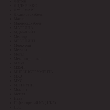
Лептон
ЛИДЕРТЕКС
ЛУЧСМАРТ
Людиновокабель
Магна
Марпосадкабель
МАТРИЦА
МДМ-ЛАЙТ
Меандр
МЕЗОНИНЪ
Меркурий
Метизы
Метэл
Механотроника
МЗВА
МЗЭП
МИР ИНСТРУМЕНТА
МКЗ
МКС
МЛ ГРУПП
Момент
Монэл
Нева
Нефтегорский КЗ ( НКЗ)
НЗС