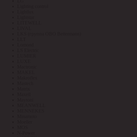
LG
Lighting control
Lightlux
Lightstar
LITEWELL
LIVAL
LKS (группа OBO Bettermann)
LLT
Lomond
LS Electric
LUMIER
LUXE
Mactronic
MAKEL
Makroflex
Mastech
Matrix
Maxell
Maytoni
MEANWELL
MENNEKES
Minamoto
Moeller
MOS
N-Power