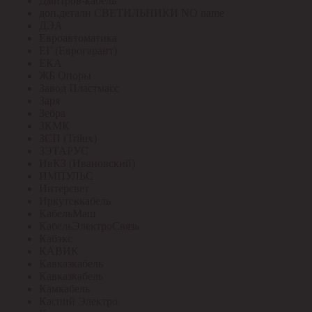
Дмитров-кабель
доп.детали СВЕТИЛЬНИКИ NO name
ДЭА
Евроавтоматика
ЕГ (Еврогарант)
ЕКА
ЖБ Опоры
Завод Пластмасс
Заря
Зебра
ЗКМК
ЗСП (Trilux)
ЗЭТАРУС
ИвКЗ (Ивановский)
ИМПУЛЬС
Интерсвет
Иркутсккабель
КабельМаш
КабельЭлектроСвязь
Кабэкс
КАВИК
Кавказкабель
Кавказкабель
Камкабель
Каспий Электро