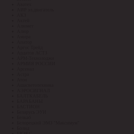
Аватех
АИР эл.двигатель
АКЗ
Актей
Алюмет
Алюр
Амира
Апатор
Аргос Трейд
Ардатов АСТЗ
АРМ-Технолоджи
АРМИЯ РОССИИ
Арсенал
Астра
Атон
Ашасветотехника
АЭРОСИГНАЛ
БАЛТКАБЕЛЬ
БАРАБАНЫ
БАСТИОН
Беларусь ЭУИ
Белкаб
Белорецкий ЭМЗ "Максимум"
Болид
БРЭКС