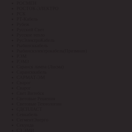
РОСМЕН
РОСТОК-ЭЛЕКТРО
РСК
РТ-Кабель
Рубеж
Русский Свет
Русское тепло
РусЭлектроКабель
Рыбинсккабель
Рыбинскэлектрокабель(Призмиан)
РЭМ
РЭМЗ
Саранск лампа (Лисма)
Сарансккабель
САРМАТ-ЭМ
Сварог
Сварог
Свет Витебск
Световые Решения
Световые Технологии
СДСПЛАСТ
Севкабель
СегментЭнерго
Секунда
СЗ ЭМИ