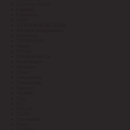
СТП под ЗАКАЗ
Стример
Строитель
ТАИЗ
ТД ТЕХНОКАБЕЛЬ-НН
Тепловое оборудование
Теплолюкс
ТЕПЛОМАШ
Тернус
ТЕСЛА
ТЕХНОКАБЕЛЬ
ТехноЭнерго
Техэнерго
Титан
Томсккабель
Точка опоры
Трансвит
ТРОФИ
Труд
ТСС
ТЭСЛА
У.ПАК
Угличкабель
Узола
УралПласт