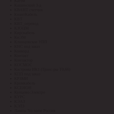
Катэм
Кашинский З-д
КВАНТ счетчик
КвантКабель
КВТ
КВТ_перевод
КЗОЦМ
Кирскабель
КиЭМ
Клинцовское УПП
КНС под заказ
Конкорд
Контакт
Контактор
КОСМОС
Кострома ИК1 (Транс-ры Т0,66)
КПП под заказ
КРЗМИ
Кромкабель
КСЕНОН
Кунцево-Электро
КУРС
КЭАЗ
КЭЛЗ
Лампы No name Россия