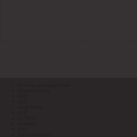
По всем кодам
По всем кодам
Код Толедо
Код производителя
Код РАЭК
Код ETIM
Код РС
Код ЭТМ
Прочие
По всем производителям
По всем производителям
.Systeme Electric
ABB
ABL
AGIS Profile
ALB
ALTECO
Ansmann
APC
Apeyron Electrics