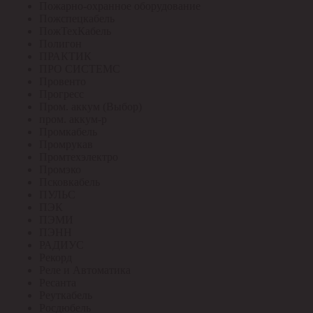
Пожарно-охранное оборудование
Пожспецкабель
ПожТехКабель
Полигон
ПРАКТИК
ПРО СИСТЕМС
Провенто
Прогресс
Пром. аккум (Выбор)
пром. аккум-р
Промкабель
Промрукав
Промтехэлектро
Промэко
Псковкабель
ПУЛЬС
ПЭК
ПЭМИ
ПЭНН
РАДИУС
Рекорд
Реле и Автоматика
Ресанта
Реуткабель
Росдюбель