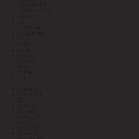
GREATFLEX
GREEN APPLE
Greenel
GT
GUSI Electric
Halla lighting
Haupa
Hegel
Helvar
HENSEL
Hi-Watt
Hintek
Hofmann
Horoz
HUTER
Hyperline
HYUNDAI
IEK
Image Art
IN HOME
INNOLUX
INSTALL
INSTART
Interior Electric