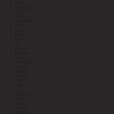
Arlight
Arte Lamp
ASD
Aviora
AVL (PRE)
AY-KA
Ballu
Bironi
BLV
BS
Bticino
Bylectrica
Cabeus
Cablexpert
Camelion
CHIKU
CHINT
Citel
CoCo
CP
CROWN
CSVT
CUTOP
Daewoo
DEKraft