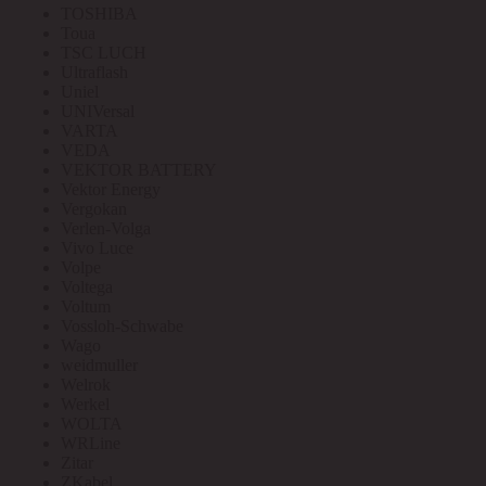
TOSHIBA
Toua
TSC LUCH
Ultraflash
Uniel
UNIVersal
VARTA
VEDA
VEKTOR BATTERY
Vektor Energy
Vergokan
Verlen-Volga
Vivo Luce
Volpe
Voltega
Voltum
Vossloh-Schwabe
Wago
weidmuller
Welrok
Werkel
WOLTA
WRLine
Zitar
ZKabel