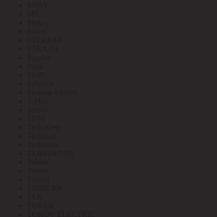
SONY
SPL
Stanley
Stayer
STEKKER
STRAZH
Suprlan
Supu
SUPU
Sylvania
Systeme Electric
T-Max
Tantos
TDM
Tech-Krep
Technical
Technolux
TEHSTRONG
Tekfor
Terneo
Tetenal
TIMBERK
TLK
TOKER
TOKOV ELECTRIC