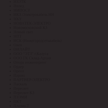
НЗЭТК
Нилед
НИПОСТ
НКЗ /Электрокабель НН
НКУ
НОВАТЕК-ЭЛЕКТРО
Новомосковский КЗ
Новый свет
НПТ
НСК (Нижегородсетькабель)
Овен
ОНЛАЙТ
ООО "ЭТЗ" г.Калуга
ООО ГК Склад-Архив
Опора инжиниринг
Ордер
Ореол
Паракс
ПАРТНЕР-ЭЛЕКТРО
Паскаль
Пересвет
Пересвет КЗ
ПЗЭМИ
ПКТ
Плазма-Т