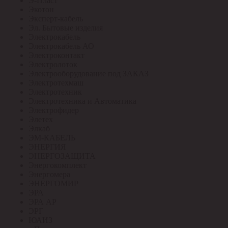
Э-Пласт
Экотон
Эксперт-кабель
Эл. Бытовые изделия
Электрокабель
Электрокабель АО
Электроконтакт
Электролоток
Электрооборудование под ЗАКАЗ
Электротехмаш
Электротехник
Электротехника и Автоматика
Электрофидер
Элетех
Элкаб
ЭМ-КАБЕЛЬ
ЭНЕРГИЯ
ЭНЕРГОЗАЩИТА
Энергокомплект
Энергомера
ЭНЕРГОМИР
ЭРА
ЭРА АР
ЭРГ
ЮАИЗ