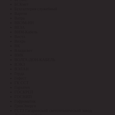
БСКмет
Бухгалтерия служебный
Вартон
Ватра
ВВЭМ-НН
ВЕЗА
ВИМ-Кабель
Вистл
Вихрь
ВК
Владасвет
ВМК
ВОЛГА-ДОН-КАБЕЛЬ
ВЭКЗ
ВЭЛАН
Герда
Гефест
ГК ССТ
Горэлтех
ГОСКРЕП
ГОСНИП
Гофроматик
ГринЭнерго
ГСТЗ Гагаринский светотехнический завод