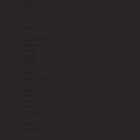
INTILED
INTRO
IONICH
ITK
ITL
Jazzway
Jung
KALASHNIKOV
KLEMSAN
KNIPEX
KODAK
KOPOS
Kranz
L-Flash
Leader Light (LL)
Led Strip
LEDeffect
LEDEL
Ledeo
LEDOS
LEDVANCE
LEEK
Legrand
LEZARD
LG