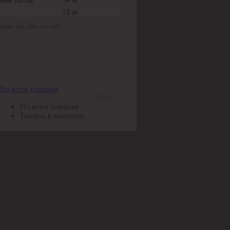
ы: .xls,.xlsx,.csv,.ods
По всем товарам
Найти
По всем товарам
Товары в наличии