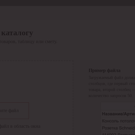
 каталогу
товаров, таблицу или смету.
Пример файла
Загружаемый файл долже
столбцов, где первый ст
товара, второй столбец 
количество запросов 50.
сии
ите файл
файл в область окна