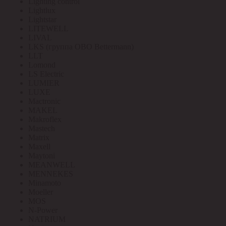
Lighting control
Lightlux
Lightstar
LITEWELL
LIVAL
LKS (группа OBO Bettermann)
LLT
Lomond
LS Electric
LUMIER
LUXE
Mactronic
MAKEL
Makroflex
Mastech
Matrix
Maxell
Maytoni
MEANWELL
MENNEKES
Minamoto
Moeller
MOS
N-Power
NATRIUM