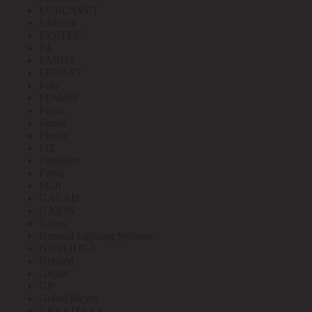
EUROSVET
Extherm
EZETEK
FA
FAROS
FEDAST
Felo
FEMAN
Feron
Ferrol
Finder
FIT
Fortisflex
Freya
FUJI
GALAD
GARIN
Gauss
General Lighting Systems
GENERICA
Geniled
Gigant
GP
Grand Meyer
GREATFLEX