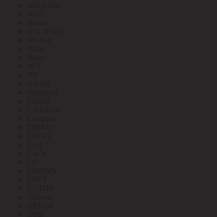
Arte Lamp
ASD
Aviora
AVL (PRE)
AY-KA
Ballu
Bironi
BLV
BS
Bticino
Bylectrica
Cabeus
Cablexpert
Camelion
CHIKU
CHINT
Citel
CoCo
CP
CROWN
CSVT
CUTOP
Daewoo
DEKraft
Delta