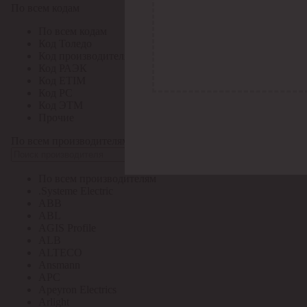
По всем кодам
По всем кодам
Код Толедо
Код производителя
Код РАЭК
Код ETIM
Код РС
Код ЭТМ
Прочие
По всем производителям
По всем производителям
.Systeme Electric
ABB
ABL
AGIS Profile
ALB
ALTECO
Ansmann
APC
Apeyron Electrics
Arlight