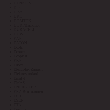
DENKIRS
Diod
Diora
DKC
DOMTOK
DORI/Blackmor
DURACELL
DUWI
EAE
EATON
Ecola
Econex
Ecoplast
EKF
Elbox
Electrolux Zanussi
Elektrostandard
Emafyl
EMAS
ENERGIZER
ERA Вентиляция
ESB
ESEN
ETA
Eurolux