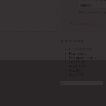
Поддерживаемые формат
Скачать образец
По всем кодам
По всем кодам
Код Толедо
Код производителя
Код РАЭК
Код ETIM
Код РС
Код ЭТМ