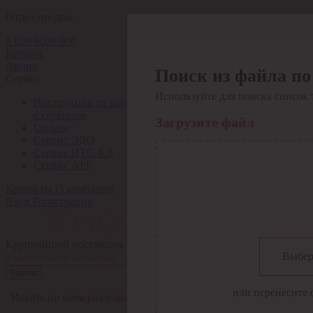
Отдел продаж
8 800 6000-600
Каталог
Акции
Поиск из файла по
Сервис
Используйте для поиска список 
Инструкция по работе
с сервисом
Загрузите файл
Оплата
Сервис ЭДО
Сервис ИТС-КА
Сервис API
Контакты
О компании
Вход
Регистрация
Крупнейший поставщик электро-технической продукции в Рос
Выбер
Найти
или перенесите 
Искать по всем разделам