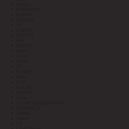
Eurolux
EUROSVET
Extherm
EZETEK
FA
FAROS
FEDAST
Felo
FEMAN
Feron
Ferrol
Finder
FIT
Fortisflex
Freya
FUJI
GALAD
GARIN
Gauss
General Lighting Systems
GENERICA
Geniled
Gigant
GP
Grand Meyer