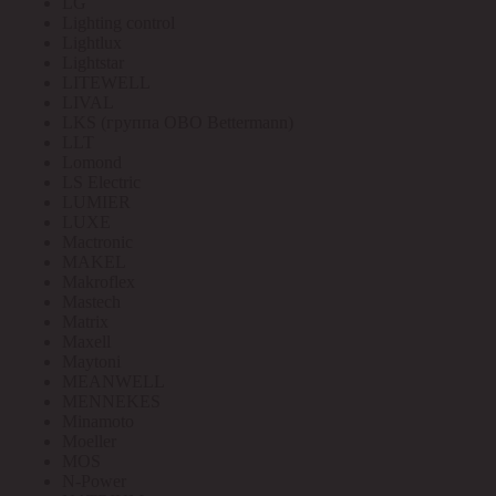
LG
Lighting control
Lightlux
Lightstar
LITEWELL
LIVAL
LKS (группа OBO Bettermann)
LLT
Lomond
LS Electric
LUMIER
LUXE
Mactronic
MAKEL
Makroflex
Mastech
Matrix
Maxell
Maytoni
MEANWELL
MENNEKES
Minamoto
Moeller
MOS
N-Power