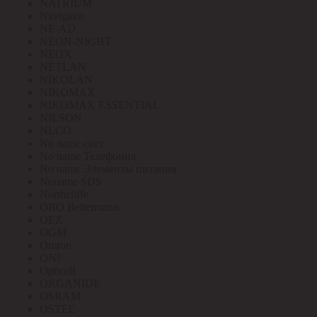
NATRIUM
Navigator
NE-AD
NEON-NIGHT
NEOX
NETLAN
NIKOLAN
NIKOMAX
NIKOMAX ESSENTIAL
NILSON
NLCO
No name свет
No name Телефония
No name Элементы питания
Noname SDS
Northcliffe
OBO Bettermann
OEZ
OGM
Omron
ONI
Opticell
ORGANIDE
OSRAM
OSTEC