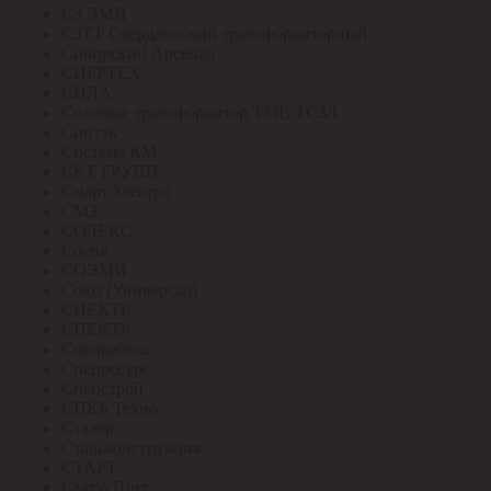
СЗ ЭМИ
СЗТТ Свердловский трансформаторный
Сибирский Арсенал
СИБРТЕХ
СИЛА
Силовые трансформатор ТМГ, ТСЗЛ
Синтэк
Система КМ
СКТ ГРУПП
СмартЭлектро
СМЗ
СОЛЕКС
Сосна
СОЭМИ
Союз (Универсал)
СПЕКТР
СПЕКТР
Спецкабель
Спецресурс
Спецстрой
СПКБ Техно
Сталер
Стальконструкция
СТАРТ
СтатусЩит