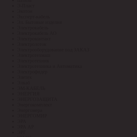
Штиль
Э-Пласт
Экотон
Эксперт-кабель
Эл. Бытовые изделия
Электрокабель
Электрокабель АО
Электроконтакт
Электролоток
Электрооборудование под ЗАКАЗ
Электротехмаш
Электротехник
Электротехника и Автоматика
Электрофидер
Элетех
Элкаб
ЭМ-КАБЕЛЬ
ЭНЕРГИЯ
ЭНЕРГОЗАЩИТА
Энергокомплект
Энергомера
ЭНЕРГОМИР
ЭРА
ЭРА АР
ЭРГ