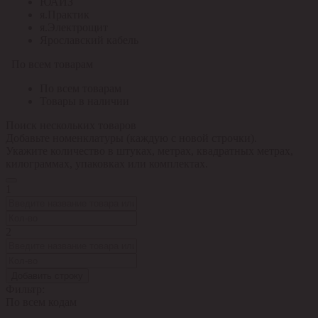
ЮАИЗ
я.Практик
я.Электрощит
Ярославский кабель
По всем товарам
По всем товарам
Товары в наличии
Поиск нескольких товаров
Добавьте номенклатуры (каждую с новой строчки).
Укажите количество в штуках, метрах, квадратных метрах,
килограммах, упаковках или комплектах.
1
2
Добавить строку
Фильтр:
По всем кодам