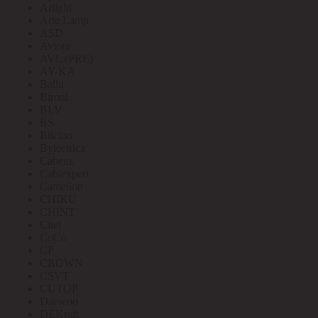
Arlight
Arte Lamp
ASD
Aviora
AVL (PRE)
AY-KA
Ballu
Bironi
BLV
BS
Bticino
Bylectrica
Cabeus
Cablexpert
Camelion
CHIKU
CHINT
Citel
CoCo
CP
CROWN
CSVT
CUTOP
Daewoo
DEKraft