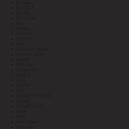
Robiton
RUCELF
Ruvinil
RVElektro
RVi
Safeline
SAFFIT
SANYO
Sber
Schneider Electric
Schwabe Hellas
Shenler
SHTOK
SIEMENS
SIMON
SKP
SkyNet
SLV
SMART PROTEX
Smartec
SMARTWATT
Smile
SNR
Soler Palau
SONAR