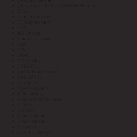
Дмитров-кабель
доп.детали СВЕТИЛЬНИКИ NO name
ДЭА
Евроавтоматика
ЕГ (Еврогарант)
ЕКА
ЖБ Опоры
Завод Пластмасс
Заря
Зебра
ЗКМК
ЗСП (Trilux)
ЗЭТАРУС
ИвКЗ (Ивановский)
ИМПУЛЬС
Интерсвет
Иркутсккабель
КабельМаш
КабельЭлектроСвязь
Кабэкс
КАВИК
Кавказкабель
Кавказкабель
Камкабель
Каспий Электро