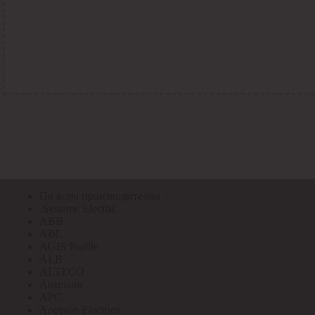
По всем кодам
По всем кодам
Код Толедо
Код производителя
Код РАЭК
Код ETIM
Код РС
Код ЭТМ
Прочие
По всем производителям
По всем производителям
.Systeme Electric
ABB
ABL
AGIS Profile
ALB
ALTECO
Ansmann
APC
Apeyron Electrics