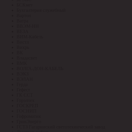
БСКмет
Бухгалтерия служебный
Вартон
Ватра
ВВЭМ-НН
ВЕЗА
ВИМ-Кабель
Вистл
Вихрь
ВК
Владасвет
ВМК
ВОЛГА-ДОН-КАБЕЛЬ
ВЭКЗ
ВЭЛАН
Герда
Гефест
ГК ССТ
Горэлтех
ГОСКРЕП
ГОСНИП
Гофроматик
ГринЭнерго
ГСТЗ Гагаринский светотехнический завод