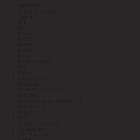
УралПласт
Услуги бухгалтерия
Уфакор
Ф-Т
ФА
Фабер
ФАЗА
ФЕРЕКС
Фокус
Фотон
ФотоРАЗОВЫЕ
ФП
Фрунзе
ХКА (Кольчуга)
Хозтовары
ХОМОВ ЭЛЕКТРО
Цветлит
Центр кабельных технологий
Центркабель
Циркон
ЦМО
ЧЕТЫРЕ СЕЗОНА
Чувашкабель
ЧУП Элект Белтиз