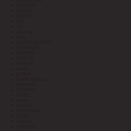
Interior Office
INTILED
INTRO
IONICH
ITK
ITL
Jazzway
Jung
KALASHNIKOV
KLEMSAN
KNIPEX
KODAK
KOPOS
Kranz
L-Flash
Leader Light (LL)
Led Strip
LEDeffect
LEDEL
Ledeo
LEDOS
LEDVANCE
LEEK
Legrand
LEZARD