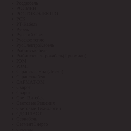
Росдюбель
РОСМЕН
РОСТОК-ЭЛЕКТРО
РСК
РТ-Кабель
Рубеж
Русский Свет
Русское тепло
РусЭлектроКабель
Рыбинсккабель
Рыбинскэлектрокабель(Призмиан)
РЭМ
РЭМЗ
Саранск лампа (Лисма)
Сарансккабель
САРМАТ-ЭМ
Сварог
Сварог
Свет Витебск
Световые Решения
Световые Технологии
СДСПЛАСТ
Севкабель
СегментЭнерго
Секунда