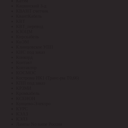
Катэм
Кашинский З-д
КВАНТ счетчик
КвантКабель
КВТ
КВТ_перевод
КЗОЦМ
Кирскабель
КиЭМ
Клинцовское УПП
КНС под заказ
Конкорд
Контакт
Контактор
КОСМОС
Кострома ИК1 (Транс-ры Т0,66)
КПП под заказ
КРЗМИ
Кромкабель
КСЕНОН
Кунцево-Электро
КУРС
КЭАЗ
КЭЛЗ
Лампы No name Россия