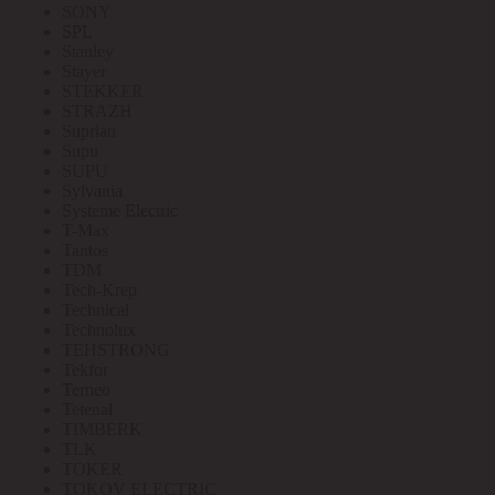
SONY
SPL
Stanley
Stayer
STEKKER
STRAZH
Suprlan
Supu
SUPU
Sylvania
Systeme Electric
T-Max
Tantos
TDM
Tech-Krep
Technical
Technolux
TEHSTRONG
Tekfor
Terneo
Tetenal
TIMBERK
TLK
TOKER
TOKOV ELECTRIC