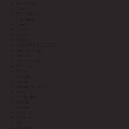
TOSHIBA
Toua
TSC LUCH
Ultraflash
Uniel
UNIVersal
VARTA
VEDA
VEKTOR BATTERY
Vektor Energy
Vergokan
Verlen-Volga
Vivo Luce
Volpe
Voltega
Voltum
Vossloh-Schwabe
Wago
weidmuller
Welrok
Werkel
WOLTA
WRLine
Zitar
ZKabel