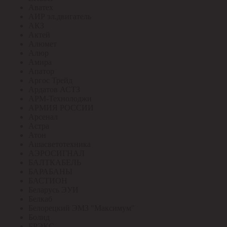
Аватех
АИР эл.двигатель
АКЗ
Актей
Алюмет
Алюр
Амира
Апатор
Аргос Трейд
Ардатов АСТЗ
АРМ-Технолоджи
АРМИЯ РОССИИ
Арсенал
Астра
Атон
Ашасветотехника
АЭРОСИГНАЛ
БАЛТКАБЕЛЬ
БАРАБАНЫ
БАСТИОН
Беларусь ЭУИ
Белкаб
Белорецкий ЭМЗ "Максимум"
Болид
БРЭКС