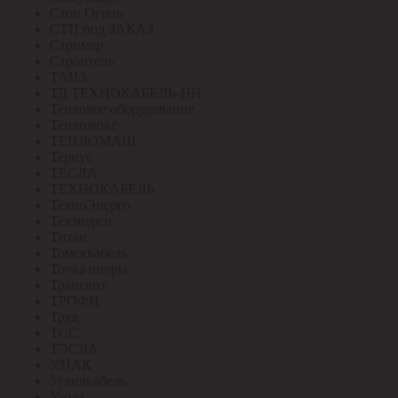
Стоп Огонь
СТП под ЗАКАЗ
Стример
Строитель
ТАИЗ
ТД ТЕХНОКАБЕЛЬ-НН
Тепловое оборудование
Теплолюкс
ТЕПЛОМАШ
Тернус
ТЕСЛА
ТЕХНОКАБЕЛЬ
ТехноЭнерго
Техэнерго
Титан
Томсккабель
Точка опоры
Трансвит
ТРОФИ
Труд
ТСС
ТЭСЛА
У.ПАК
Угличкабель
Узола