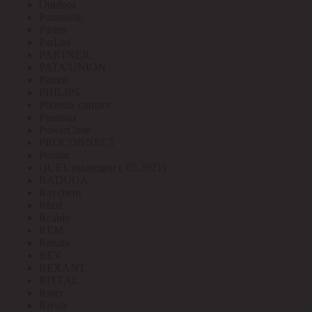
Outdoor
Panasonic
Paritet
ParLan
PARTNER
PATA/UNION
Patriot
PHILIPS
Phoenix contact
Pleomax
PowerCube
PROCONNECT
Prostar
QUEL (выведен с 05.2021)
RADUGA
Raychem
Rbuz
Rcable
REM
Renata
REV
REXANT
RITTAL
Ritter
Rivoli