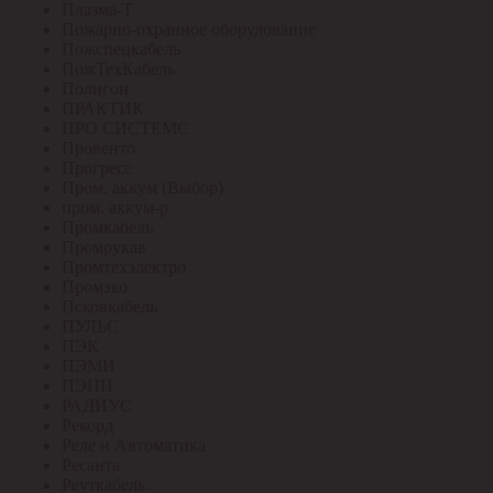
Плазма-Т
Пожарно-охранное оборудование
Пожспецкабель
ПожТехКабель
Полигон
ПРАКТИК
ПРО СИСТЕМС
Провенто
Прогресс
Пром. аккум (Выбор)
пром. аккум-р
Промкабель
Промрукав
Промтехэлектро
Промэко
Псковкабель
ПУЛЬС
ПЭК
ПЭМИ
ПЭНН
РАДИУС
Рекорд
Реле и Автоматика
Ресанта
Реуткабель