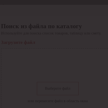
Отдел продаж
8 800 6000-600
Каталог
Акции
Поиск из файла по каталогу
Сервис
Используйте для поиска список товаров, таблицу или смету.
Инструкция по работе
с сервисом
Загрузите файл
Оплата
Сервис ЭДО
Сервис ИТС-КА
Сервис API
Контакты
О компании
Вход
Регистрация
Крупнейший поставщик электро-технической продукции в
Выберите файл
России
Найти
или перенесите файл в область окна
Искать по всем разделам