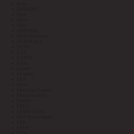
Delta
DENKIRS
Diod
Diora
DKC
DOMTOK
DORI/Blackmor
DURACELL
DUWI
EAE
EATON
Ecola
Econex
Ecoplast
EKF
Elbox
Electrolux Zanussi
Elektrostandard
Emafyl
EMAS
ENERGIZER
ERA Вентиляция
ESB
ESEN
ETA