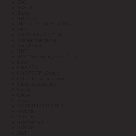
НЗС
НЗЭТК
Нилед
НИПОСТ
НКЗ /Электрокабель НН
НКУ
НОВАТЕК-ЭЛЕКТРО
Новомосковский КЗ
Новый свет
НПТ
НСК (Нижегородсетькабель)
Овен
ОНЛАЙТ
ООО "ЭТЗ" г.Калуга
ООО ГК Склад-Архив
Опора инжиниринг
Ордер
Ореол
Паракс
ПАРТНЕР-ЭЛЕКТРО
Паскаль
Пересвет
Пересвет КЗ
ПЗЭМИ
ПКТ