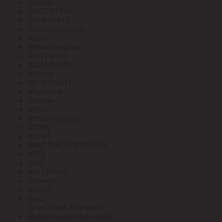
Лептон
ЛИДЕРТЕКС
ЛУЧСМАРТ
Людиновокабель
Магна
Марпосадкабель
МАТРИЦА
МДМ-ЛАЙТ
Меандр
МЕЗОНИНЪ
Меркурий
Метизы
Метэл
Механотроника
МЗВА
МЗЭП
МИР ИНСТРУМЕНТА
МКЗ
МКС
МЛ ГРУПП
Момент
Монэл
Нева
Нева-Транс Комплект
Нефтегорский КЗ ( НКЗ)