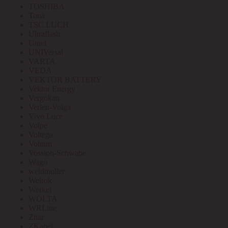
TOSHIBA
Toua
TSC LUCH
Ultraflash
Uniel
UNIVersal
VARTA
VEDA
VEKTOR BATTERY
Vektor Energy
Vergokan
Verlen-Volga
Vivo Luce
Volpe
Voltega
Voltum
Vossloh-Schwabe
Wago
weidmuller
Welrok
Werkel
WOLTA
WRLine
Zitar
ZKabel