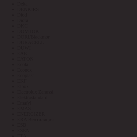
Delta
DENKIRS
Diod
Diora
DKC
DOMTOK
DORI/Blackmor
DURACELL
DUWI
EAE
EATON
Ecola
Econex
Ecoplast
EKF
Elbox
Electrolux Zanussi
Elektrostandard
Emafyl
EMAS
ENERGIZER
ERA Вентиляция
ESB
ESEN
ETA