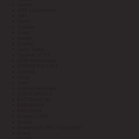
Аватех
АИР эл.двигатель
АКЗ
Актей
Алюмет
Алюр
Амира
Апатор
Аргос Трейд
Ардатов АСТЗ
АРМ-Технолоджи
АРМИЯ РОССИИ
Арсенал
Астра
Атон
Ашасветотехника
АЭРОСИГНАЛ
БАЛТКАБЕЛЬ
БАРАБАНЫ
БАСТИОН
Беларусь ЭУИ
Белкаб
Белорецкий ЭМЗ "Максимум"
Болид
БРЭКС