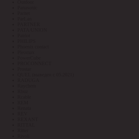
Outdoor
Panasonic
Paritet
ParLan
PARTNER
PATA/UNION
Patriot
PHILIPS
Phoenix contact
Pleomax
PowerCube
PROCONNECT
Prostar
QUEL (выведен с 05.2021)
RADUGA
Raychem
Rbuz
Rcable
REM
Renata
REV
REXANT
RITTAL
Ritter
Rivoli