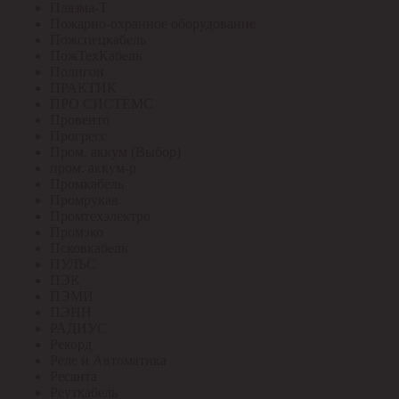
Плазма-Т
Пожарно-охранное оборудование
Пожспецкабель
ПожТехКабель
Полигон
ПРАКТИК
ПРО СИСТЕМС
Провенто
Прогресс
Пром. аккум (Выбор)
пром. аккум-р
Промкабель
Промрукав
Промтехэлектро
Промэко
Псковкабель
ПУЛЬС
ПЭК
ПЭМИ
ПЭНН
РАДИУС
Рекорд
Реле и Автоматика
Ресанта
Реуткабель