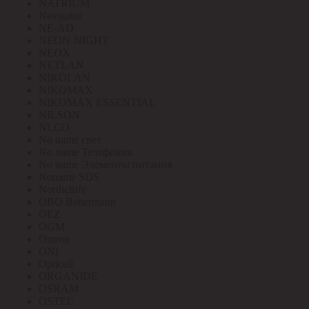
NATRIUM
Navigator
NE-AD
NEON-NIGHT
NEOX
NETLAN
NIKOLAN
NIKOMAX
NIKOMAX ESSENTIAL
NILSON
NLCO
No name свет
No name Телефония
No name Элементы питания
Noname SDS
Northcliffe
OBO Bettermann
OEZ
OGM
Omron
ONI
Opticell
ORGANIDE
OSRAM
OSTEC