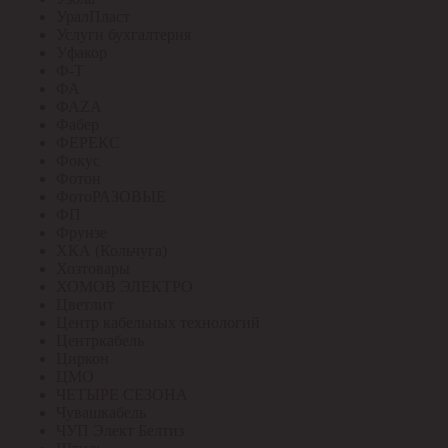
УралПласт
Услуги бухгалтерия
Уфакор
Ф-Т
ФА
ФАZА
Фабер
ФЕРЕКС
Фокус
Фотон
ФотоРАЗОВЫЕ
ФП
Фрунзе
ХКА (Кольчуга)
Хозтовары
ХОМОВ ЭЛЕКТРО
Цветлит
Центр кабельных технологий
Центркабель
Циркон
ЦМО
ЧЕТЫРЕ СЕЗОНА
Чувашкабель
ЧУП Элект Белтиз