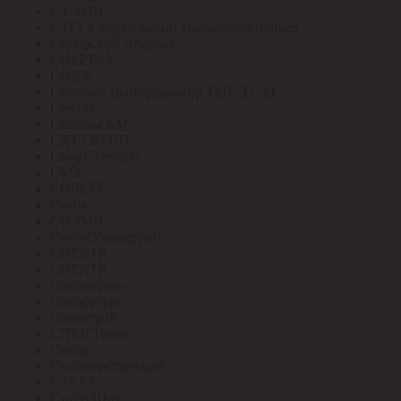
СЗ ЭМИ
СЗТТ Свердловский трансформаторный
Сибирский Арсенал
СИБРТЕХ
СИЛА
Силовые трансформатор ТМГ, ТСЗЛ
Синтэк
Система КМ
СКТ ГРУПП
СмартЭлектро
СМЗ
СОЛЕКС
Сосна
СОЭМИ
Союз (Универсал)
СПЕКТР
СПЕКТР
Спецкабель
Спецресурс
Спецстрой
СПКБ Техно
Сталер
Стальконструкция
СТАРТ
СтатусЩит