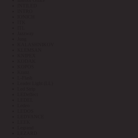
Interior Office
INTILED
INTRO
IONICH
ITK
ITL
Jazzway
Jung
KALASHNIKOV
KLEMSAN
KNIPEX
KODAK
KOPOS
Kranz
L-Flash
Leader Light (LL)
Led Strip
LEDeffect
LEDEL
Ledeo
LEDOS
LEDVANCE
LEEK
Legrand
LEZARD