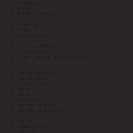
Росдюбель
РОСМЕН
РОСТОК-ЭЛЕКТРО
РСК
РТ-Кабель
Рубеж
Русский Свет
Русское тепло
РусЭлектроКабель
Рыбинсккабель
Рыбинскэлектрокабель(Призмиан)
РЭМ
РЭМЗ
Саранск лампа (Лисма)
Сарансккабель
САРМАТ-ЭМ
Сварог
Сварог
Свет Витебск
Световые Решения
Световые Технологии
СДСПЛАСТ
Севкабель
СегментЭнерго
Секунда