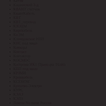
Катэм
Кашинский З-д
КВАНТ счетчик
КвантКабель
КВТ
КВТ_перевод
КЗОЦМ
Кирскабель
КиЭМ
Клинцовское УПП
КНС под заказ
Конкорд
Контакт
Контактор
КОСМОС
Кострома ИК1 (Транс-ры Т0,66)
КПП под заказ
КРЗМИ
Кромкабель
КСЕНОН
Кунцево-Электро
КУРС
КЭАЗ
КЭЛЗ
Лампы No name Россия