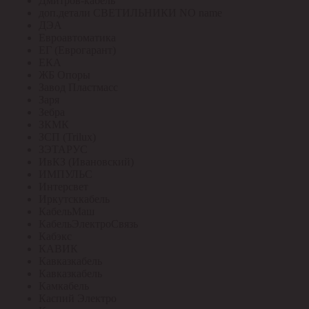
Дмитров-кабель
доп.детали СВЕТИЛЬНИКИ NO name
ДЭА
Евроавтоматика
ЕГ (Еврогарант)
ЕКА
ЖБ Опоры
Завод Пластмасс
Заря
Зебра
ЗКМК
ЗСП (Trilux)
ЗЭТАРУС
ИвКЗ (Ивановский)
ИМПУЛЬС
Интерсвет
Иркутсккабель
КабельМаш
КабельЭлектроСвязь
Кабэкс
КАВИК
Кавказкабель
Кавказкабель
Камкабель
Каспий Электро