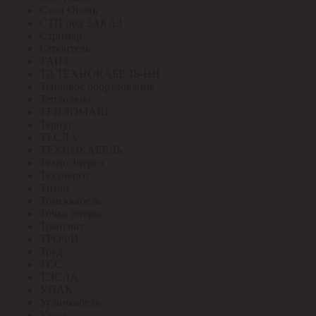
Стоп Огонь
СТП под ЗАКАЗ
Стример
Строитель
ТАИЗ
ТД ТЕХНОКАБЕЛЬ-НН
Тепловое оборудование
Теплолюкс
ТЕПЛОМАШ
Тернус
ТЕСЛА
ТЕХНОКАБЕЛЬ
ТехноЭнерго
Техэнерго
Титан
Томсккабель
Точка опоры
Трансвит
ТРОФИ
Труд
ТСС
ТЭСЛА
У.ПАК
Угличкабель
Узола