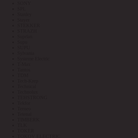
SONY
SPL
Stanley
Stayer
STEKKER
STRAZH
Suprlan
Supu
SUPU
Sylvania
Systeme Electric
T-Max
Tantos
TDM
Tech-Krep
Technical
Technolux
TEHSTRONG
Tekfor
Terneo
Tetenal
TIMBERK
TLK
TOKER
TOKOV ELECTRIC