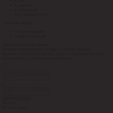
ЮАИЗ
я.Практик
я.Электрощит
Ярославский кабель
По всем товарам
По всем товарам
Товары в наличии
Поиск нескольких товаров
Добавьте номенклатуры (каждую с новой строчки).
Укажите количество в штуках, метрах, квадратных метрах,
килограммах, упаковках или комплектах.
1
2
Добавить строку
Фильтр:
По всем кодам