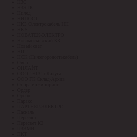
НЗС
НЗЭТК
Нилед
НИПОСТ
НКЗ /Электрокабель НН
НКУ
НОВАТЕК-ЭЛЕКТРО
Новомосковский КЗ
Новый свет
НПТ
НСК (Нижегородсетькабель)
Овен
ОНЛАЙТ
ООО "ЭТЗ" г.Калуга
ООО ГК Склад-Архив
Опора инжиниринг
Ордер
Ореол
Паракс
ПАРТНЕР-ЭЛЕКТРО
Паскаль
Пересвет
Пересвет КЗ
ПЗЭМИ
ПКТ