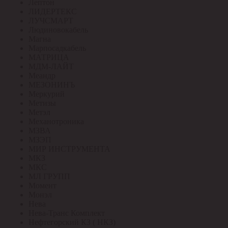
Лептон
ЛИДЕРТЕКС
ЛУЧСМАРТ
Людиновокабель
Магна
Марпосадкабель
МАТРИЦА
МДМ-ЛАЙТ
Меандр
МЕЗОНИНЪ
Меркурий
Метизы
Метэл
Механотроника
МЗВА
МЗЭП
МИР ИНСТРУМЕНТА
МКЗ
МКС
МЛ ГРУПП
Момент
Монэл
Нева
Нева-Транс Комплект
Нефтегорский КЗ ( НКЗ)