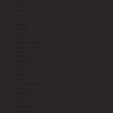
Robiton
RUCELF
Ruvinil
RVElektro
RVi
Safeline
SAFFIT
SANYO
Sber
Schneider Electric
Schwabe Hellas
Shenler
SHTOK
SIEMENS
SIMON
SKP
SkyNet
SLV
SMART PROTEX
Smartec
SMARTWATT
Smile
SNR
Soler Palau
SONAR