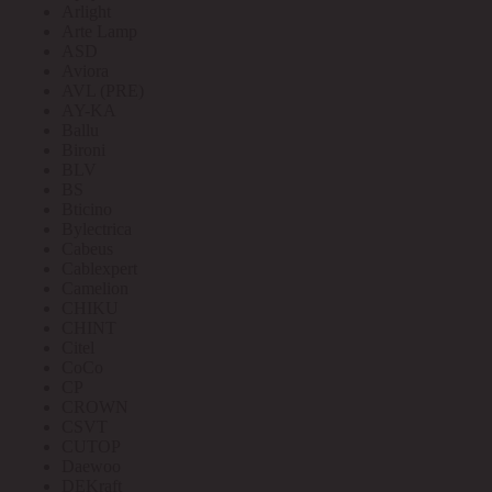
Arlight
Arte Lamp
ASD
Aviora
AVL (PRE)
AY-KA
Ballu
Bironi
BLV
BS
Bticino
Bylectrica
Cabeus
Cablexpert
Camelion
CHIKU
CHINT
Citel
CoCo
CP
CROWN
CSVT
CUTOP
Daewoo
DEKraft