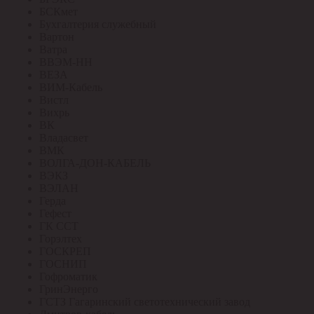
БСКмет
Бухгалтерия служебный
Вартон
Ватра
ВВЭМ-НН
ВЕЗА
ВИМ-Кабель
Вистл
Вихрь
ВК
Владасвет
ВМК
ВОЛГА-ДОН-КАБЕЛЬ
ВЭКЗ
ВЭЛАН
Герда
Гефест
ГК ССТ
Горэлтех
ГОСКРЕП
ГОСНИП
Гофроматик
ГринЭнерго
ГСТЗ Гагаринский светотехнический завод