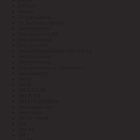
Штиль
Э-Пласт
Экотон
Эксперт-кабель
Эл. Бытовые изделия
Электрокабель
Электрокабель АО
Электроконтакт
Электролоток
Электрооборудование под ЗАКАЗ
Электротехмаш
Электротехник
Электротехника и Автоматика
Электрофидер
Элетех
Элкаб
ЭМ-КАБЕЛЬ
ЭНЕРГИЯ
ЭНЕРГОЗАЩИТА
Энергокомплект
Энергомера
ЭНЕРГОМИР
ЭРА
ЭРА АР
ЭРГ