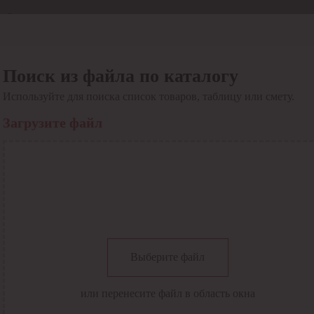
Отдел продаж
8 800 6000-600
Каталог
Акции
Поиск из файла по каталогу
Сервис
Используйте для поиска список товаров, таблицу или смету.
Инструкция по работе
с сервисом
Загрузите файл
Оплата
Сервис ЭДО
Сервис ИТС-КА
Сервис API
Контакты
О компании
Вход
Регистрация
Крупнейший поставщик электро-технической продукции в
Выберите файл
России
Найти
или перенесите файл в область окна
Искать по всем разделам