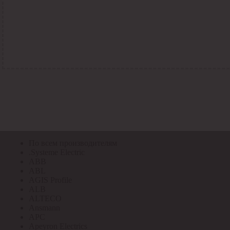
По всем кодам
По всем кодам
Код Толедо
Код производителя
Код РАЭК
Код ETIM
Код РС
Код ЭТМ
Прочие
По всем производителям
По всем производителям
.Systeme Electric
ABB
ABL
AGIS Profile
ALB
ALTECO
Ansmann
APC
Apeyron Electrics