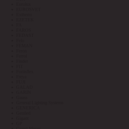
Eurolux
EUROSVET
Extherm
EZETEK
FA
FAROS
FEDAST
Felo
FEMAN
Feron
Ferrol
Finder
FIT
Fortisflex
Freya
FUJI
GALAD
GARIN
Gauss
General Lighting Systems
GENERICA
Geniled
Gigant
GP
Grand Meyer