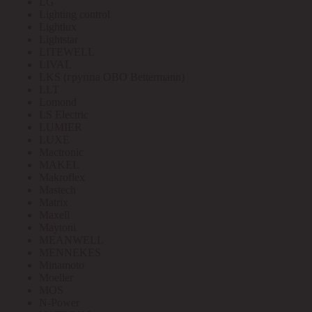
LG
Lighting control
Lightlux
Lightstar
LITEWELL
LIVAL
LKS (группа OBO Bettermann)
LLT
Lomond
LS Electric
LUMIER
LUXE
Mactronic
MAKEL
Makroflex
Mastech
Matrix
Maxell
Maytoni
MEANWELL
MENNEKES
Minamoto
Moeller
MOS
N-Power