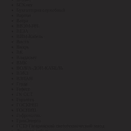
БСКмет
Бухгалтерия служебный
Вартон
Ватра
ВВЭМ-НН
ВЕЗА
ВИМ-Кабель
Вистл
Вихрь
ВК
Владасвет
ВМК
ВОЛГА-ДОН-КАБЕЛЬ
ВЭКЗ
ВЭЛАН
Герда
Гефест
ГК ССТ
Горэлтех
ГОСКРЕП
ГОСНИП
Гофроматик
ГринЭнерго
ГСТЗ Гагаринский светотехнический завод