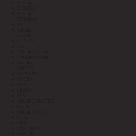
Robiton
RUCELF
Ruvinil
RVElektro
RVi
Safeline
SAFFIT
SANYO
Sber
Schneider Electric
Schwabe Hellas
Shenler
SHTOK
SIEMENS
SIMON
SKP
SkyNet
SLV
SMART PROTEX
Smartec
SMARTWATT
Smile
SNR
Soler Palau
SONAR