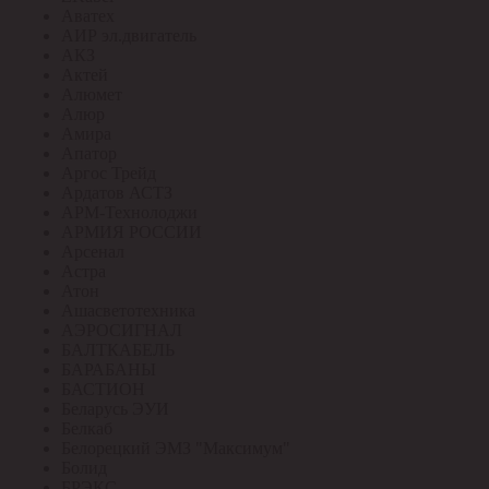
Аватех
АИР эл.двигатель
АКЗ
Актей
Алюмет
Алюр
Амира
Апатор
Аргос Трейд
Ардатов АСТЗ
АРМ-Технолоджи
АРМИЯ РОССИИ
Арсенал
Астра
Атон
Ашасветотехника
АЭРОСИГНАЛ
БАЛТКАБЕЛЬ
БАРАБАНЫ
БАСТИОН
Беларусь ЭУИ
Белкаб
Белорецкий ЭМЗ "Максимум"
Болид
БРЭКС