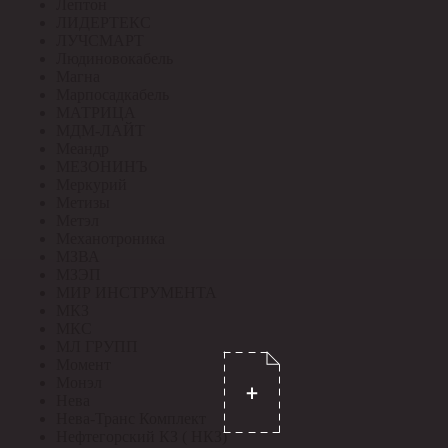
Лептон
ЛИДЕРТЕКС
ЛУЧСМАРТ
Людиновокабель
Магна
Марпосадкабель
МАТРИЦА
МДМ-ЛАЙТ
Меандр
МЕЗОНИНЪ
Меркурий
Метизы
Метэл
Механотроника
МЗВА
МЗЭП
МИР ИНСТРУМЕНТА
МКЗ
МКС
МЛ ГРУПП
Момент
Монэл
Нева
Нева-Транс Комплект
Нефтегорский КЗ ( НКЗ)