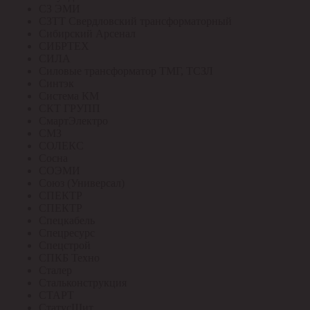
СЗ ЭМИ
СЗТТ Свердловский трансформаторный
Сибирский Арсенал
СИБРТЕХ
СИЛА
Силовые трансформатор ТМГ, ТСЗЛ
Синтэк
Система КМ
СКТ ГРУПП
СмартЭлектро
СМЗ
СОЛЕКС
Сосна
СОЭМИ
Союз (Универсал)
СПЕКТР
СПЕКТР
Спецкабель
Спецресурс
Спецстрой
СПКБ Техно
Сталер
Стальконструкция
СТАРТ
СтатусЩит