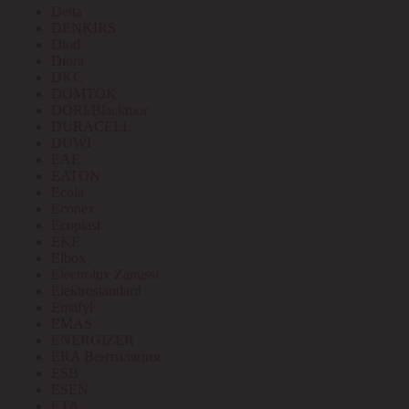
Delta
DENKIRS
Diod
Diora
DKC
DOMTOK
DORI/Blackmor
DURACELL
DUWI
EAE
EATON
Ecola
Econex
Ecoplast
EKF
Elbox
Electrolux Zanussi
Elektrostandard
Emafyl
EMAS
ENERGIZER
ERA Вентиляция
ESB
ESEN
ETA