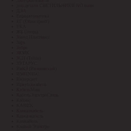
Дмитров-кабель
доп.детали СВЕТИЛЬНИКИ NO name
ДЭА
Евроавтоматика
ЕГ (Еврогарант)
ЕКА
ЖБ Опоры
Завод Пластмасс
Заря
Зебра
ЗКМК
ЗСП (Trilux)
ЗЭТАРУС
ИвКЗ (Ивановский)
ИМПУЛЬС
Интерсвет
Иркутсккабель
КабельМаш
КабельЭлектроСвязь
Кабэкс
КАВИК
Кавказкабель
Кавказкабель
Камкабель
Каспий Электро