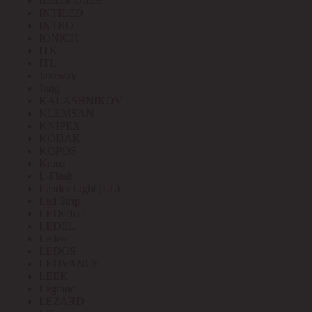
Interior Office
INTILED
INTRO
IONICH
ITK
ITL
Jazzway
Jung
KALASHNIKOV
KLEMSAN
KNIPEX
KODAK
KOPOS
Kranz
L-Flash
Leader Light (LL)
Led Strip
LEDeffect
LEDEL
Ledeo
LEDOS
LEDVANCE
LEEK
Legrand
LEZARD