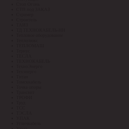
Стоп Огонь
СТП под ЗАКАЗ
Стример
Строитель
ТАИЗ
ТД ТЕХНОКАБЕЛЬ-НН
Тепловое оборудование
Теплолюкс
ТЕПЛОМАШ
Тернус
ТЕСЛА
ТЕХНОКАБЕЛЬ
ТехноЭнерго
Техэнерго
Титан
Томсккабель
Точка опоры
Трансвит
ТРОФИ
Труд
ТСС
ТЭСЛА
У.ПАК
Угличкабель
Узола