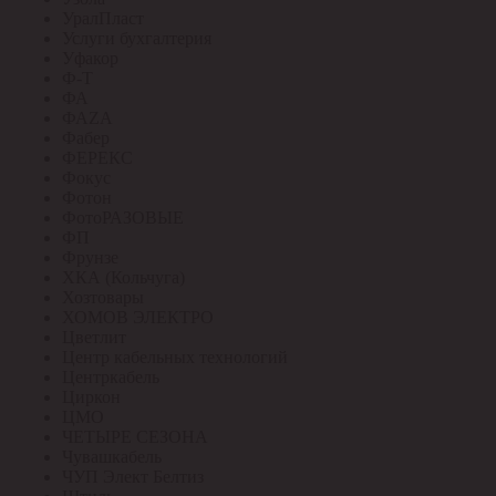
УралПласт
Услуги бухгалтерия
Уфакор
Ф-Т
ФА
ФАZА
Фабер
ФЕРЕКС
Фокус
Фотон
ФотоРАЗОВЫЕ
ФП
Фрунзе
ХКА (Кольчуга)
Хозтовары
ХОМОВ ЭЛЕКТРО
Цветлит
Центр кабельных технологий
Центркабель
Циркон
ЦМО
ЧЕТЫРЕ СЕЗОНА
Чувашкабель
ЧУП Элект Белтиз