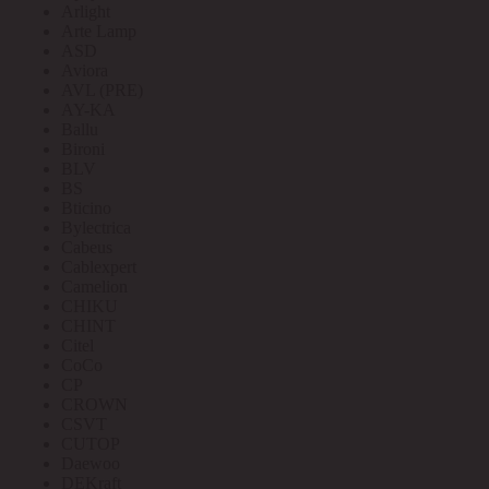
Arlight
Arte Lamp
ASD
Aviora
AVL (PRE)
AY-KA
Ballu
Bironi
BLV
BS
Bticino
Bylectrica
Cabeus
Cablexpert
Camelion
CHIKU
CHINT
Citel
CoCo
CP
CROWN
CSVT
CUTOP
Daewoo
DEKraft