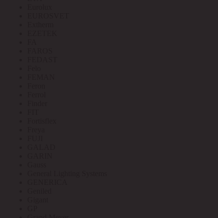
Eurolux
EUROSVET
Extherm
EZETEK
FA
FAROS
FEDAST
Felo
FEMAN
Feron
Ferrol
Finder
FIT
Fortisflex
Freya
FUJI
GALAD
GARIN
Gauss
General Lighting Systems
GENERICA
Geniled
Gigant
GP
Grand Meyer