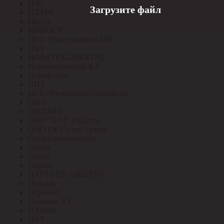
НЗС
Загрузите файл
НЗЭТК
Нилед
НИПОСТ
НКЗ /Электрокабель НН
НКУ
НОВАТЕК-ЭЛЕКТРО
Новомосковский КЗ
Новый свет
НПТ
НСК (Нижегородсетькабель)
Овен
ОНЛАЙТ
ООО "ЭТЗ" г.Калуга
ООО ГК Склад-Архив
Опора инжиниринг
Ордер
Ореол
Паракс
ПАРТНЕР-ЭЛЕКТРО
Паскаль
Пересвет
Пересвет КЗ
ПЗЭМИ
ПКТ