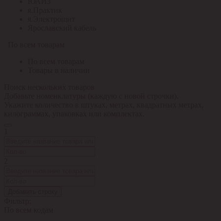
ЮАИЗ
я.Практик
я.Электрощит
Ярославский кабель
По всем товарам
По всем товарам
Товары в наличии
Поиск нескольких товаров
Добавьте номенклатуры (каждую с новой строчки).
Укажите количество в штуках, метрах, квадратных метрах,
килограммах, упаковках или комплектах.
1
2
Добавить строку
Фильтр:
По всем кодам