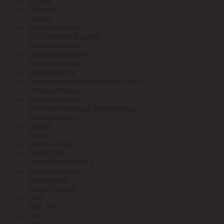
Штиль
Э-Пласт
Экотон
Эксперт-кабель
Эл. Бытовые изделия
Электрокабель
Электрокабель АО
Электроконтакт
Электролоток
Электрооборудование под ЗАКАЗ
Электротехмаш
Электротехник
Электротехника и Автоматика
Электрофидер
Элетех
Элкаб
ЭМ-КАБЕЛЬ
ЭНЕРГИЯ
ЭНЕРГОЗАЩИТА
Энергокомплект
Энергомера
ЭНЕРГОМИР
ЭРА
ЭРА АР
ЭРГ