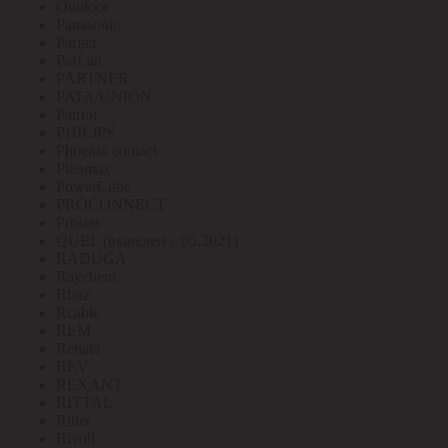
Outdoor
Panasonic
Paritet
ParLan
PARTNER
PATA/UNION
Patriot
PHILIPS
Phoenix contact
Pleomax
PowerCube
PROCONNECT
Prostar
QUEL (выведен с 05.2021)
RADUGA
Raychem
Rbuz
Rcable
REM
Renata
REV
REXANT
RITTAL
Ritter
Rivoli