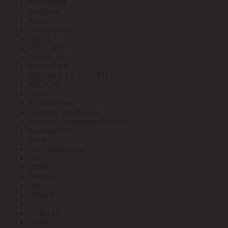
NATRIUM
Navigator
NE-AD
NEON-NIGHT
NEOX
NETLAN
NIKOLAN
NIKOMAX
NIKOMAX ESSENTIAL
NILSON
NLCO
No name свет
No name Телефония
No name Элементы питания
Noname SDS
Northcliffe
OBO Bettermann
OEZ
OGM
Omron
ONI
Opticell
ORGANIDE
OSRAM
OSTEC