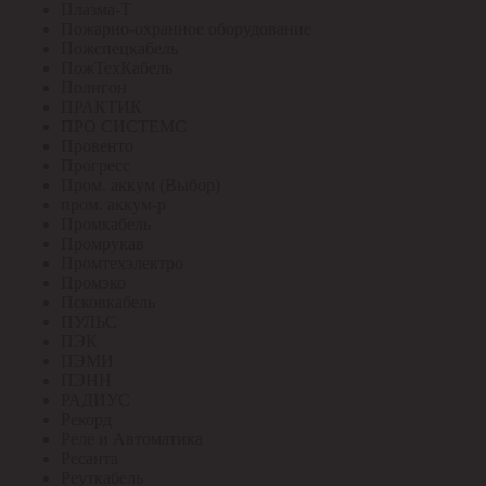
Плазма-Т
Пожарно-охранное оборудование
Пожспецкабель
ПожТехКабель
Полигон
ПРАКТИК
ПРО СИСТЕМС
Провенто
Прогресс
Пром. аккум (Выбор)
пром. аккум-р
Промкабель
Промрукав
Промтехэлектро
Промэко
Псковкабель
ПУЛЬС
ПЭК
ПЭМИ
ПЭНН
РАДИУС
Рекорд
Реле и Автоматика
Ресанта
Реуткабель