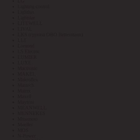
LG
Lighting control
Lightlux
Lightstar
LITEWELL
LIVAL
LKS (группа OBO Bettermann)
LLT
Lomond
LS Electric
LUMIER
LUXE
Mactronic
MAKEL
Makroflex
Mastech
Matrix
Maxell
Maytoni
MEANWELL
MENNEKES
Minamoto
Moeller
MOS
N-Power