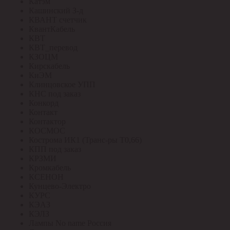
Катэм
Кашинский З-д
КВАНТ счетчик
КвантКабель
КВТ
КВТ_перевод
КЗОЦМ
Кирскабель
КиЭМ
Клинцовское УПП
КНС под заказ
Конкорд
Контакт
Контактор
КОСМОС
Кострома ИК1 (Транс-ры Т0,66)
КПП под заказ
КРЗМИ
Кромкабель
КСЕНОН
Кунцево-Электро
КУРС
КЭАЗ
КЭЛЗ
Лампы No name Россия