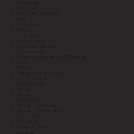
Росдюбель
РОСМЕН
РОСТОК-ЭЛЕКТРО
РСК
РТ-Кабель
Рубеж
Русский Свет
Русское тепло
РусЭлектроКабель
Рыбинсккабель
Рыбинскэлектрокабель(Призмиан)
РЭМ
РЭМЗ
Саранск лампа (Лисма)
Сарансккабель
САРМАТ-ЭМ
Сварог
Сварог
Свет Витебск
Световые Решения
Световые Технологии
СДСПЛАСТ
Севкабель
СегментЭнерго
Секунда