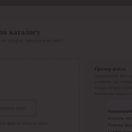
Отдел продаж
8 800 6000-600
Каталог
Акции
по каталогу
Сервис
ок товаров, таблицу или смету.
Инструкция по работе
с сервисом
Оплата
Сервис ЭДО
Сервис ИТС-КА
Пример файла
Сервис API
Загружаемый файл д
Контакты
О компании
столбцов, где первы
Вход
Регистрация
товара, второй стол
количество запросов
Крупнейший поставщик электро-технической продукции в
берите файл
России
Найти
те файл в область окна
Искать по всем разделам