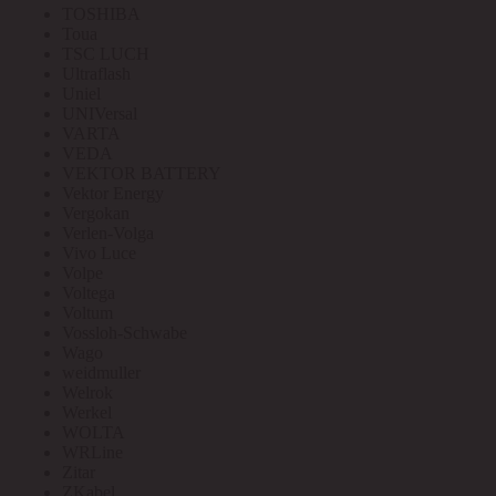
TOSHIBA
Toua
TSC LUCH
Ultraflash
Uniel
UNIVersal
VARTA
VEDA
VEKTOR BATTERY
Vektor Energy
Vergokan
Verlen-Volga
Vivo Luce
Volpe
Voltega
Voltum
Vossloh-Schwabe
Wago
weidmuller
Welrok
Werkel
WOLTA
WRLine
Zitar
ZKabel