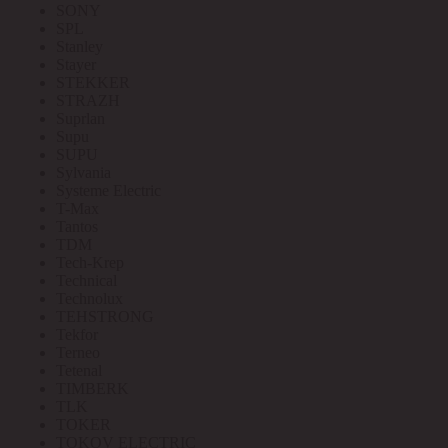
SONY
SPL
Stanley
Stayer
STEKKER
STRAZH
Suprlan
Supu
SUPU
Sylvania
Systeme Electric
T-Max
Tantos
TDM
Tech-Krep
Technical
Technolux
TEHSTRONG
Tekfor
Terneo
Tetenal
TIMBERK
TLK
TOKER
TOKOV ELECTRIC