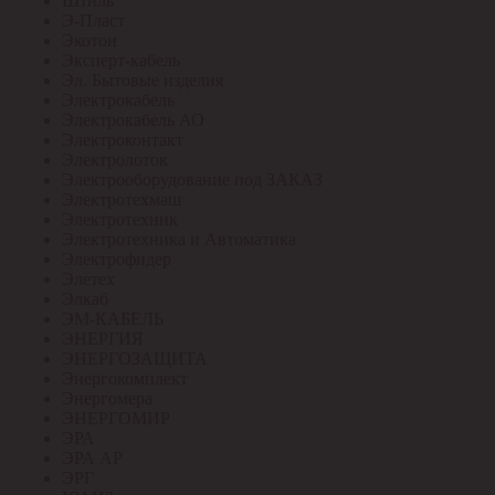
Штиль
Э-Пласт
Экотон
Эксперт-кабель
Эл. Бытовые изделия
Электрокабель
Электрокабель АО
Электроконтакт
Электролоток
Электрооборудование под ЗАКАЗ
Электротехмаш
Электротехник
Электротехника и Автоматика
Электрофидер
Элетех
Элкаб
ЭМ-КАБЕЛЬ
ЭНЕРГИЯ
ЭНЕРГОЗАЩИТА
Энергокомплект
Энергомера
ЭНЕРГОМИР
ЭРА
ЭРА АР
ЭРГ