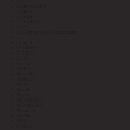
LG
Lighting control
Lightlux
Lightstar
LITEWELL
LIVAL
LKS (группа OBO Bettermann)
LLT
Lomond
LS Electric
LUMIER
LUXE
Mactronic
MAKEL
Makroflex
Mastech
Matrix
Maxell
Maytoni
MEANWELL
MENNEKES
Minamoto
Moeller
MOS
N-Power