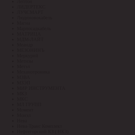
Лептон
ЛИДЕРТЕКС
ЛУЧСМАРТ
Людиновокабель
Магна
Марпосадкабель
МАТРИЦА
МДМ-ЛАЙТ
Меандр
МЕЗОНИНЪ
Меркурий
Метизы
Метэл
Механотроника
МЗВА
МЗЭП
МИР ИНСТРУМЕНТА
МКЗ
МКС
МЛ ГРУПП
Момент
Монэл
Нева
Нева-Транс Комплект
Нефтегорский КЗ ( НКЗ)