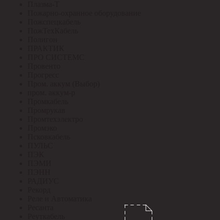
Плазма-Т
Пожарно-охранное оборудование
Пожспецкабель
ПожТехКабель
Полигон
ПРАКТИК
ПРО СИСТЕМС
Провенто
Прогресс
Пром. аккум (Выбор)
пром. аккум-р
Промкабель
Промрукав
Промтехэлектро
Промэко
Псковкабель
ПУЛЬС
ПЭК
ПЭМИ
ПЭНН
РАДИУС
Рекорд
Реле и Автоматика
Ресанта
Реуткабель