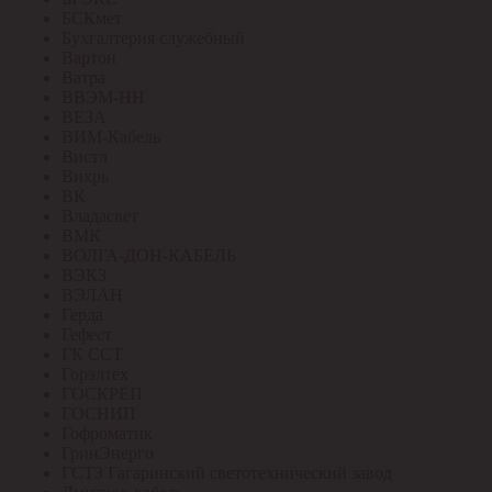
БСКмет
Бухгалтерия служебный
Вартон
Ватра
ВВЭМ-НН
ВЕЗА
ВИМ-Кабель
Вистл
Вихрь
ВК
Владасвет
ВМК
ВОЛГА-ДОН-КАБЕЛЬ
ВЭКЗ
ВЭЛАН
Герда
Гефест
ГК ССТ
Горэлтех
ГОСКРЕП
ГОСНИП
Гофроматик
ГринЭнерго
ГСТЗ Гагаринский светотехнический завод