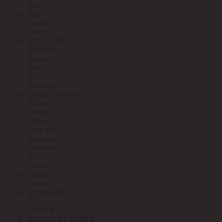
SONY
SPL
Stanley
Stayer
STEKKER
STRAZH
Suprlan
Supu
SUPU
Sylvania
Systeme Electric
T-Max
Tantos
TDM
Tech-Krep
Technical
Technolux
TEHSTRONG
Tekfor
Terneo
Tetenal
TIMBERK
TLK
TOKER
TOKOV ELECTRIC