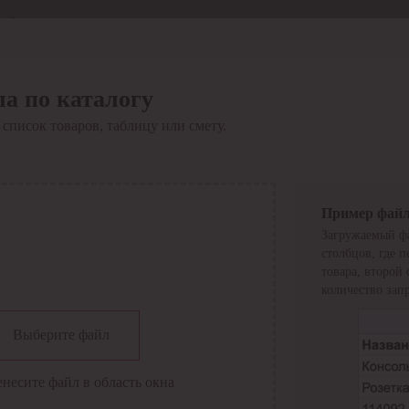
Отдел продаж
8 800 6000-600
Каталог
Акции
а по каталогу
Сервис
список товаров, таблицу или смету.
Инструкция по работе
с сервисом
Оплата
Сервис ЭДО
Сервис ИТС-КА
Пример фай
Сервис API
Загружаемый фа
Контакты
О компании
столбцов, где 
Вход
Регистрация
товара, второй
количество запр
Крупнейший поставщик электро-технической продукции в
Выберите файл
России
Найти
енесите файл в область окна
Искать по всем разделам