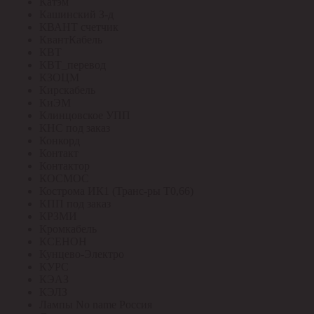
Катэм
Кашинский З-д
КВАНТ счетчик
КвантКабель
КВТ
КВТ_перевод
КЗОЦМ
Кирскабель
КиЭМ
Клинцовское УПП
КНС под заказ
Конкорд
Контакт
Контактор
КОСМОС
Кострома ИК1 (Транс-ры Т0,66)
КПП под заказ
КРЗМИ
Кромкабель
КСЕНОН
Кунцево-Электро
КУРС
КЭАЗ
КЭЛЗ
Лампы No name Россия