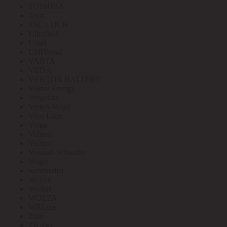
TOSHIBA
Toua
TSC LUCH
Ultraflash
Uniel
UNIVersal
VARTA
VEDA
VEKTOR BATTERY
Vektor Energy
Vergokan
Verlen-Volga
Vivo Luce
Volpe
Voltega
Voltum
Vossloh-Schwabe
Wago
weidmuller
Welrok
Werkel
WOLTA
WRLine
Zitar
ZKabel