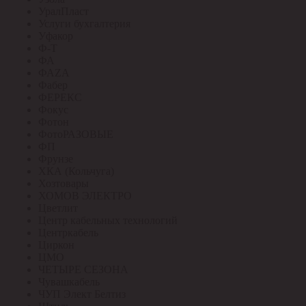
УралПласт
Услуги бухгалтерия
Уфакор
Ф-Т
ФА
ФАZА
Фабер
ФЕРЕКС
Фокус
Фотон
ФотоРАЗОВЫЕ
ФП
Фрунзе
ХКА (Кольчуга)
Хозтовары
ХОМОВ ЭЛЕКТРО
Цветлит
Центр кабельных технологий
Центркабель
Циркон
ЦМО
ЧЕТЫРЕ СЕЗОНА
Чувашкабель
ЧУП Элект Белтиз