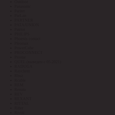
Outdoor
Panasonic
Paritet
ParLan
PARTNER
PATA/UNION
Patriot
PHILIPS
Phoenix contact
Pleomax
PowerCube
PROCONNECT
Prostar
QUEL (выведен с 05.2021)
RADUGA
Raychem
Rbuz
Rcable
REM
Renata
REV
REXANT
RITTAL
Ritter
Rivoli