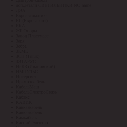
Дмитров-кабель
доп.детали СВЕТИЛЬНИКИ NO name
ДЭА
Евроавтоматика
ЕГ (Еврогарант)
ЕКА
ЖБ Опоры
Завод Пластмасс
Заря
Зебра
ЗКМК
ЗСП (Trilux)
ЗЭТАРУС
ИвКЗ (Ивановский)
ИМПУЛЬС
Интерсвет
Иркутсккабель
КабельМаш
КабельЭлектроСвязь
Кабэкс
КАВИК
Кавказкабель
Кавказкабель
Камкабель
Каспий Электро