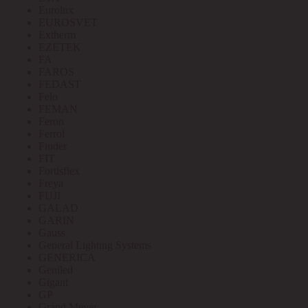
Eurolux
EUROSVET
Extherm
EZETEK
FA
FAROS
FEDAST
Felo
FEMAN
Feron
Ferrol
Finder
FIT
Fortisflex
Freya
FUJI
GALAD
GARIN
Gauss
General Lighting Systems
GENERICA
Geniled
Gigant
GP
Grand Meyer