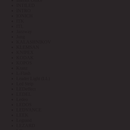
Interior Office
INTILED
INTRO
IONICH
ITK
ITL
Jazzway
Jung
KALASHNIKOV
KLEMSAN
KNIPEX
KODAK
KOPOS
Kranz
L-Flash
Leader Light (LL)
Led Strip
LEDeffect
LEDEL
Ledeo
LEDOS
LEDVANCE
LEEK
Legrand
LEZARD