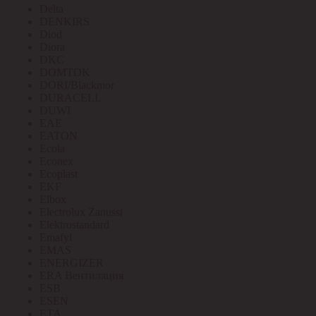
Delta
DENKIRS
Diod
Diora
DKC
DOMTOK
DORI/Blackmor
DURACELL
DUWI
EAE
EATON
Ecola
Econex
Ecoplast
EKF
Elbox
Electrolux Zanussi
Elektrostandard
Emafyl
EMAS
ENERGIZER
ERA Вентиляция
ESB
ESEN
ETA