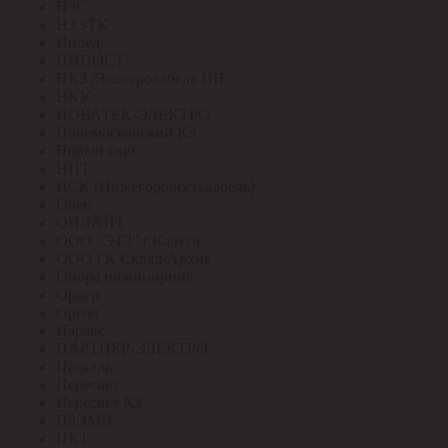
НЗС
НЗЭТК
Нилед
НИПОСТ
НКЗ /Электрокабель НН
НКУ
НОВАТЕК-ЭЛЕКТРО
Новомосковский КЗ
Новый свет
НПТ
НСК (Нижегородсетькабель)
Овен
ОНЛАЙТ
ООО "ЭТЗ" г.Калуга
ООО ГК Склад-Архив
Опора инжиниринг
Ордер
Ореол
Паракс
ПАРТНЕР-ЭЛЕКТРО
Паскаль
Пересвет
Пересвет КЗ
ПЗЭМИ
ПКТ