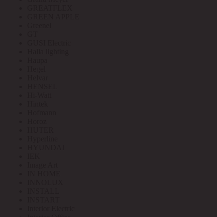
GREATFLEX
GREEN APPLE
Greenel
GT
GUSI Electric
Halla lighting
Haupa
Hegel
Helvar
HENSEL
Hi-Watt
Hintek
Hofmann
Horoz
HUTER
Hyperline
HYUNDAI
IEK
Image Art
IN HOME
INNOLUX
INSTALL
INSTART
Interior Electric