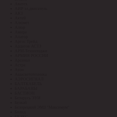
Аватех
АИР эл.двигатель
АКЗ
Актей
Алюмет
Алюр
Амира
Апатор
Аргос Трейд
Ардатов АСТЗ
АРМ-Технолоджи
АРМИЯ РОССИИ
Арсенал
Астра
Атон
Ашасветотехника
АЭРОСИГНАЛ
БАЛТКАБЕЛЬ
БАРАБАНЫ
БАСТИОН
Беларусь ЭУИ
Белкаб
Белорецкий ЭМЗ "Максимум"
Болид
БРЭКС