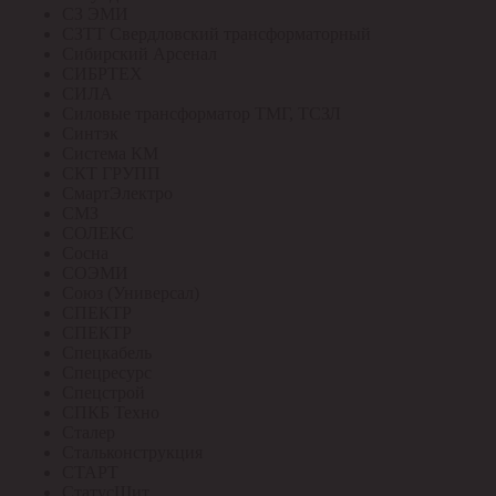
СЗ ЭМИ
СЗТТ Свердловский трансформаторный
Сибирский Арсенал
СИБРТЕХ
СИЛА
Силовые трансформатор ТМГ, ТСЗЛ
Синтэк
Система КМ
СКТ ГРУПП
СмартЭлектро
СМЗ
СОЛЕКС
Сосна
СОЭМИ
Союз (Универсал)
СПЕКТР
СПЕКТР
Спецкабель
Спецресурс
Спецстрой
СПКБ Техно
Сталер
Стальконструкция
СТАРТ
СтатусЩит