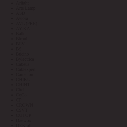
Arlight
Arte Lamp
ASD
Aviora
AVL (PRE)
AY-KA
Ballu
Bironi
BLV
BS
Bticino
Bylectrica
Cabeus
Cablexpert
Camelion
CHIKU
CHINT
Citel
CoCo
CP
CROWN
CSVT
CUTOP
Daewoo
DEKraft