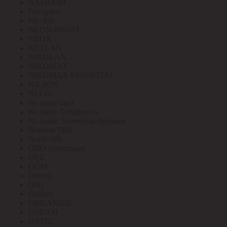
NATRIUM
Navigator
NE-AD
NEON-NIGHT
NEOX
NETLAN
NIKOLAN
NIKOMAX
NIKOMAX ESSENTIAL
NILSON
NLCO
No name свет
No name Телефония
No name Элементы питания
Noname SDS
Northcliffe
OBO Bettermann
OEZ
OGM
Omron
ONI
Opticell
ORGANIDE
OSRAM
OSTEC