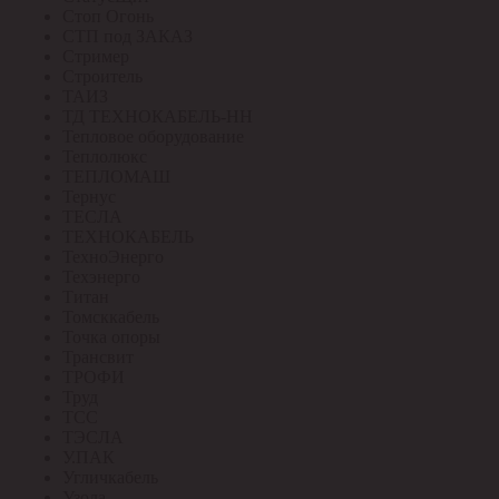
Стоп Огонь
СТП под ЗАКАЗ
Стример
Строитель
ТАИЗ
ТД ТЕХНОКАБЕЛЬ-НН
Тепловое оборудование
Теплолюкс
ТЕПЛОМАШ
Тернус
ТЕСЛА
ТЕХНОКАБЕЛЬ
ТехноЭнерго
Техэнерго
Титан
Томсккабель
Точка опоры
Трансвит
ТРОФИ
Труд
ТСС
ТЭСЛА
У.ПАК
Угличкабель
Узола