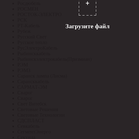
Росдюбель
РОСМЕН
РОСТОК-ЭЛЕКТРО
РСК
Загрузите файл
РТ-Кабель
Рубеж
Русский Свет
Русское тепло
РусЭлектроКабель
Рыбинсккабель
Рыбинскэлектрокабель(Призмиан)
РЭМ
РЭМЗ
Саранск лампа (Лисма)
Сарансккабель
САРМАТ-ЭМ
Сварог
Сварог
Свет Витебск
Световые Решения
Световые Технологии
СДСПЛАСТ
Севкабель
СегментЭнерго
Секунда