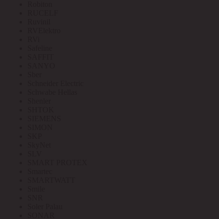
Robiton
RUCELF
Ruvinil
RVElektro
RVi
Safeline
SAFFIT
SANYO
Sber
Schneider Electric
Schwabe Hellas
Shenler
SHTOK
SIEMENS
SIMON
SKP
SkyNet
SLV
SMART PROTEX
Smartec
SMARTWATT
Smile
SNR
Soler Palau
SONAR