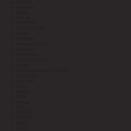
Outdoor
Panasonic
Paritet
ParLan
PARTNER
PATA/UNION
Patriot
PHILIPS
Phoenix contact
Pleomax
PowerCube
PROCONNECT
Prostar
QUEL (выведен с 05.2021)
RADUGA
Raychem
Rbuz
Rcable
REM
Renata
REV
REXANT
RITTAL
Ritter
Rivoli