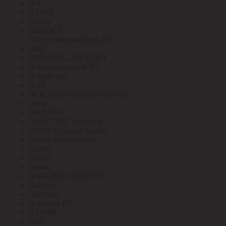
НЗС
НЗЭТК
Нилед
НИПОСТ
НКЗ /Электрокабель НН
НКУ
НОВАТЕК-ЭЛЕКТРО
Новомосковский КЗ
Новый свет
НПТ
НСК (Нижегородсетькабель)
Овен
ОНЛАЙТ
ООО "ЭТЗ" г.Калуга
ООО ГК Склад-Архив
Опора инжиниринг
Ордер
Ореол
Паракс
ПАРТНЕР-ЭЛЕКТРО
Паскаль
Пересвет
Пересвет КЗ
ПЗЭМИ
ПКТ