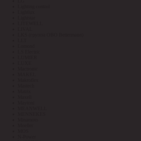
LG
Lighting control
Lightlux
Lightstar
LITEWELL
LIVAL
LKS (группа OBO Bettermann)
LLT
Lomond
LS Electric
LUMIER
LUXE
Mactronic
MAKEL
Makroflex
Mastech
Matrix
Maxell
Maytoni
MEANWELL
MENNEKES
Minamoto
Moeller
MOS
N-Power