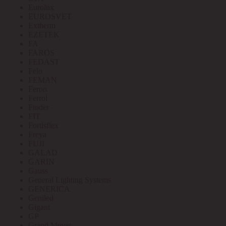
Eurolux
EUROSVET
Extherm
EZETEK
FA
FAROS
FEDAST
Felo
FEMAN
Feron
Ferrol
Finder
FIT
Fortisflex
Freya
FUJI
GALAD
GARIN
Gauss
General Lighting Systems
GENERICA
Geniled
Gigant
GP
Grand Meyer