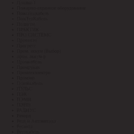
Плазма-Т
Пожарно-охранное оборудование
Пожспецкабель
ПожТехКабель
Полигон
ПРАКТИК
ПРО СИСТЕМС
Провенто
Прогресс
Пром. аккум (Выбор)
пром. аккум-р
Промкабель
Промрукав
Промтехэлектро
Промэко
Псковкабель
ПУЛЬС
ПЭК
ПЭМИ
ПЭНН
РАДИУС
Рекорд
Реле и Автоматика
Ресанта
Реуткабель