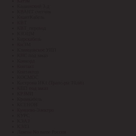
Катэм
Кашинский З-д
КВАНТ счетчик
КвантКабель
КВТ
КВТ_перевод
КЗОЦМ
Кирскабель
КиЭМ
Клинцовское УПП
КНС под заказ
Конкорд
Контакт
Контактор
КОСМОС
Кострома ИК1 (Транс-ры Т0,66)
КПП под заказ
КРЗМИ
Кромкабель
КСЕНОН
Кунцево-Электро
КУРС
КЭАЗ
КЭЛЗ
Лампы No name Россия