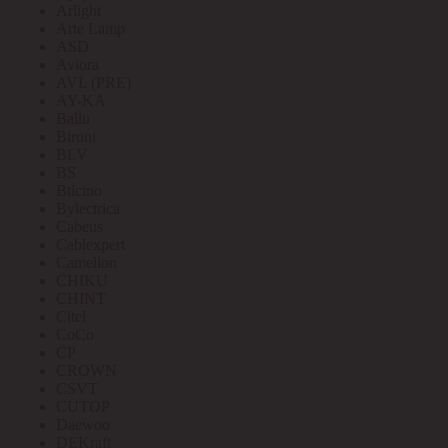
Arlight
Arte Lamp
ASD
Aviora
AVL (PRE)
AY-KA
Ballu
Bironi
BLV
BS
Bticino
Bylectrica
Cabeus
Cablexpert
Camelion
CHIKU
CHINT
Citel
CoCo
CP
CROWN
CSVT
CUTOP
Daewoo
DEKraft