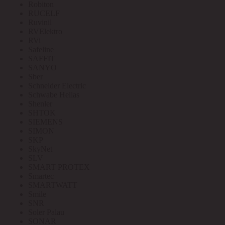
Robiton
RUCELF
Ruvinil
RVElektro
RVi
Safeline
SAFFIT
SANYO
Sber
Schneider Electric
Schwabe Hellas
Shenler
SHTOK
SIEMENS
SIMON
SKP
SkyNet
SLV
SMART PROTEX
Smartec
SMARTWATT
Smile
SNR
Soler Palau
SONAR