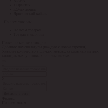
ЮАИЗ
я.Практик
я.Электрощит
Ярославский кабель
По всем товарам
По всем товарам
Товары в наличии
Поиск нескольких товаров
Добавьте номенклатуры (каждую с новой строчки).
Укажите количество в штуках, метрах, квадратных метрах,
килограммах, упаковках или комплектах.
1
2
Добавить строку
Фильтр:
По всем кодам