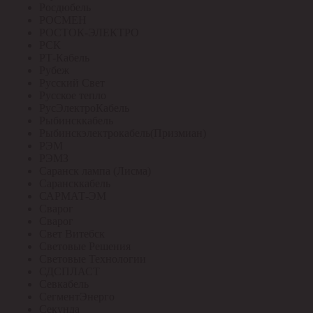
Росдюбель
РОСМЕН
РОСТОК-ЭЛЕКТРО
РСК
РТ-Кабель
Рубеж
Русский Свет
Русское тепло
РусЭлектроКабель
Рыбинсккабель
Рыбинскэлектрокабель(Призмиан)
РЭМ
РЭМЗ
Саранск лампа (Лисма)
Сарансккабель
САРМАТ-ЭМ
Сварог
Сварог
Свет Витебск
Световые Решения
Световые Технологии
СДСПЛАСТ
Севкабель
СегментЭнерго
Секунда