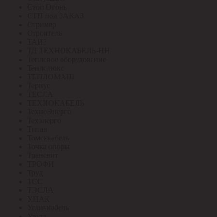
Стоп Огонь
СТП под ЗАКАЗ
Стример
Строитель
ТАИЗ
ТД ТЕХНОКАБЕЛЬ-НН
Тепловое оборудование
Теплолюкс
ТЕПЛОМАШ
Тернус
ТЕСЛА
ТЕХНОКАБЕЛЬ
ТехноЭнерго
Техэнерго
Титан
Томсккабель
Точка опоры
Трансвит
ТРОФИ
Труд
ТСС
ТЭСЛА
У.ПАК
Угличкабель
Узола