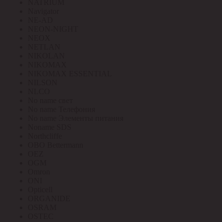
NATRIUM
Navigator
NE-AD
NEON-NIGHT
NEOX
NETLAN
NIKOLAN
NIKOMAX
NIKOMAX ESSENTIAL
NILSON
NLCO
No name свет
No name Телефония
No name Элементы питания
Noname SDS
Northcliffe
OBO Bettermann
OEZ
OGM
Omron
ONI
Opticell
ORGANIDE
OSRAM
OSTEC