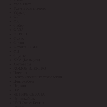
УралПласт
Услуги бухгалтерия
Уфакор
Ф-Т
ФА
Фабер
ФАЗА
ФЕРЕКС
Фокус
Фотон
ФотоРАЗОВЫЕ
ФП
Фрунзе
ХКА (Кольчуга)
Хозтовары
ХОМОВ ЭЛЕКТРО
Цветлит
Центр кабельных технологий
Центркабель
Циркон
ЦМО
ЧЕТЫРЕ СЕЗОНА
Чувашкабель
ЧУП Элект Белтиз