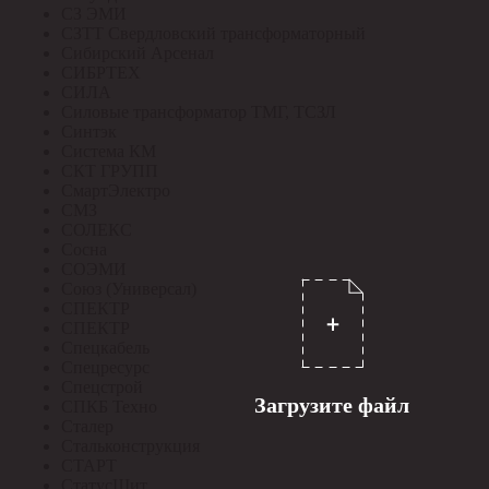
СЗ ЭМИ
СЗТТ Свердловский трансформаторный
Сибирский Арсенал
СИБРТЕХ
СИЛА
Силовые трансформатор ТМГ, ТСЗЛ
Синтэк
Система КМ
СКТ ГРУПП
СмартЭлектро
СМЗ
СОЛЕКС
Сосна
СОЭМИ
Союз (Универсал)
СПЕКТР
СПЕКТР
Спецкабель
Спецресурс
Спецстрой
Загрузите файл
СПКБ Техно
Сталер
Стальконструкция
СТАРТ
СтатусЩит