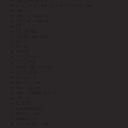
Дмитров-кабель
доп.детали СВЕТИЛЬНИКИ NO name
ДЭА
Евроавтоматика
ЕГ (Еврогарант)
ЕКА
ЖБ Опоры
Завод Пластмасс
Заря
Зебра
ЗКМК
ЗСП (Trilux)
ЗЭТАРУС
ИвКЗ (Ивановский)
ИМПУЛЬС
Интерсвет
Иркутсккабель
КабельМаш
КабельЭлектроСвязь
Кабэкс
КАВИК
Кавказкабель
Кавказкабель
Камкабель
Каспий Электро