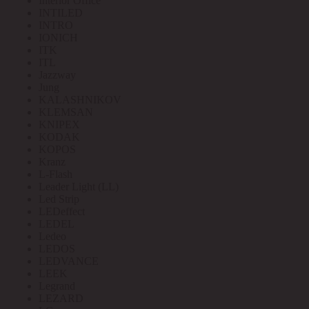
Interior Office
INTILED
INTRO
IONICH
ITK
ITL
Jazzway
Jung
KALASHNIKOV
KLEMSAN
KNIPEX
KODAK
KOPOS
Kranz
L-Flash
Leader Light (LL)
Led Strip
LEDeffect
LEDEL
Ledeo
LEDOS
LEDVANCE
LEEK
Legrand
LEZARD