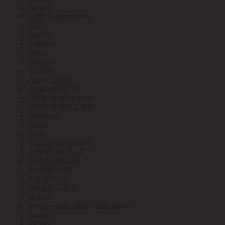
Аватех
АИР эл.двигатель
АКЗ
Актей
Алюмет
Алюр
Амира
Апатор
Аргос Трейд
Ардатов АСТЗ
АРМ-Технолоджи
АРМИЯ РОССИИ
Арсенал
Астра
Атон
Ашасветотехника
АЭРОСИГНАЛ
БАЛТКАБЕЛЬ
БАРАБАНЫ
БАСТИОН
Беларусь ЭУИ
Белкаб
Белорецкий ЭМЗ "Максимум"
Болид
БРЭКС