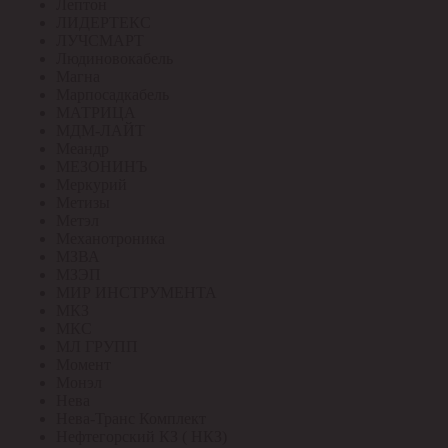
Лептон
ЛИДЕРТЕКС
ЛУЧСМАРТ
Людиновокабель
Магна
Марпосадкабель
МАТРИЦА
МДМ-ЛАЙТ
Меандр
МЕЗОНИНЪ
Меркурий
Метизы
Метэл
Механотроника
МЗВА
МЗЭП
МИР ИНСТРУМЕНТА
МКЗ
МКС
МЛ ГРУПП
Момент
Монэл
Нева
Нева-Транс Комплект
Нефтегорский КЗ ( НКЗ)