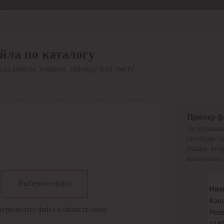
Отдел продаж
8 800 6000-600
Каталог
Акции
йла по каталогу
Сервис
ка список товаров, таблицу или смету.
Инструкция по работе
с сервисом
Оплата
Сервис ЭДО
Сервис ИТС-КА
Пример ф
Сервис API
Загружаемы
Контакты
О компании
столбцов, г
Вход
Регистрация
товара, вто
количество 
Крупнейший поставщик электро-технической продукции в
Выберите файл
России
Найти
перенесите файл в область окна
Искать по всем разделам