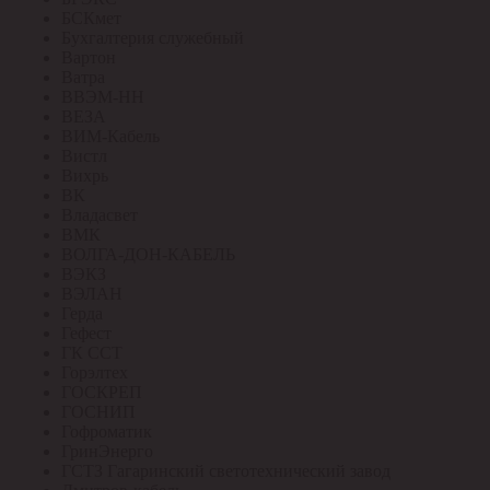
БСКмет
Бухгалтерия служебный
Вартон
Ватра
ВВЭМ-НН
ВЕЗА
ВИМ-Кабель
Вистл
Вихрь
ВК
Владасвет
ВМК
ВОЛГА-ДОН-КАБЕЛЬ
ВЭКЗ
ВЭЛАН
Герда
Гефест
ГК ССТ
Горэлтех
ГОСКРЕП
ГОСНИП
Гофроматик
ГринЭнерго
ГСТЗ Гагаринский светотехнический завод