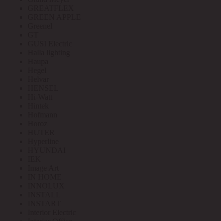
GREATFLEX
GREEN APPLE
Greenel
GT
GUSI Electric
Halla lighting
Haupa
Hegel
Helvar
HENSEL
Hi-Watt
Hintek
Hofmann
Horoz
HUTER
Hyperline
HYUNDAI
IEK
Image Art
IN HOME
INNOLUX
INSTALL
INSTART
Interior Electric