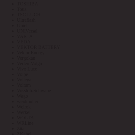
TOSHIBA
Toua
TSC LUCH
Ultraflash
Uniel
UNIVersal
VARTA
VEDA
VEKTOR BATTERY
Vektor Energy
Vergokan
Verlen-Volga
Vivo Luce
Volpe
Voltega
Voltum
Vossloh-Schwabe
Wago
weidmuller
Welrok
Werkel
WOLTA
WRLine
Zitar
ZKabel