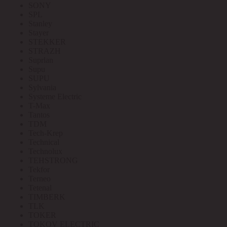
SONY
SPL
Stanley
Stayer
STEKKER
STRAZH
Suprlan
Supu
SUPU
Sylvania
Systeme Electric
T-Max
Tantos
TDM
Tech-Krep
Technical
Technolux
TEHSTRONG
Tekfor
Terneo
Tetenal
TIMBERK
TLK
TOKER
TOKOV ELECTRIC