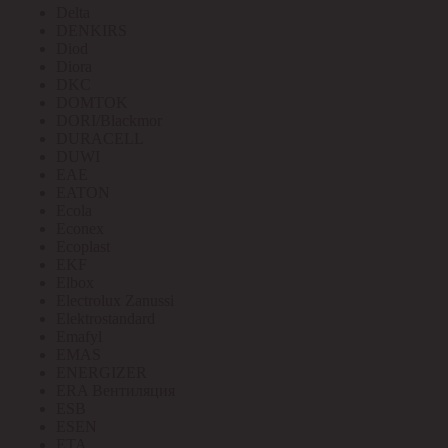
Delta
DENKIRS
Diod
Diora
DKC
DOMTOK
DORI/Blackmor
DURACELL
DUWI
EAE
EATON
Ecola
Econex
Ecoplast
EKF
Elbox
Electrolux Zanussi
Elektrostandard
Emafyl
EMAS
ENERGIZER
ERA Вентиляция
ESB
ESEN
ETA