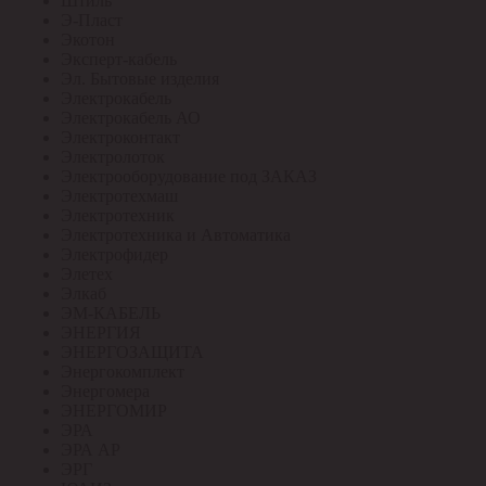
Штиль
Э-Пласт
Экотон
Эксперт-кабель
Эл. Бытовые изделия
Электрокабель
Электрокабель АО
Электроконтакт
Электролоток
Электрооборудование под ЗАКАЗ
Электротехмаш
Электротехник
Электротехника и Автоматика
Электрофидер
Элетех
Элкаб
ЭМ-КАБЕЛЬ
ЭНЕРГИЯ
ЭНЕРГОЗАЩИТА
Энергокомплект
Энергомера
ЭНЕРГОМИР
ЭРА
ЭРА АР
ЭРГ