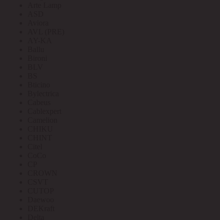
Arte Lamp
ASD
Aviora
AVL (PRE)
AY-KA
Ballu
Bironi
BLV
BS
Bticino
Bylectrica
Cabeus
Cablexpert
Camelion
CHIKU
CHINT
Citel
CoCo
CP
CROWN
CSVT
CUTOP
Daewoo
DEKraft
Delta