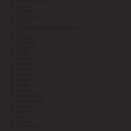
Lighting control
Lightlux
Lightstar
LITEWELL
LIVAL
LKS (группа OBO Bettermann)
LLT
Lomond
LS Electric
LUMIER
LUXE
Mactronic
MAKEL
Makroflex
Mastech
Matrix
Maxell
Maytoni
MEANWELL
MENNEKES
Minamoto
Moeller
MOS
N-Power
NATRIUM