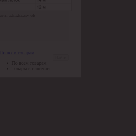
ы: .xls,.xlsx,.csv,.ods
По всем товарам
Найти
По всем товарам
Товары в наличии