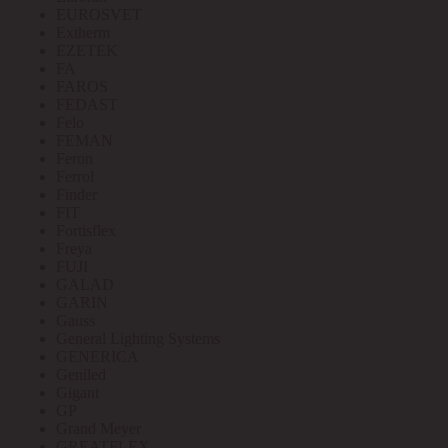
EUROSVET
Extherm
EZETEK
FA
FAROS
FEDAST
Felo
FEMAN
Feron
Ferrol
Finder
FIT
Fortisflex
Freya
FUJI
GALAD
GARIN
Gauss
General Lighting Systems
GENERICA
Geniled
Gigant
GP
Grand Meyer
GREATFLEX