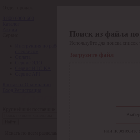
Отдел продаж
8 800 6000-600
Каталог
Акции
Поиск из файла по
Сервис
Используйте для поиска список 
Инструкция по работе
с сервисом
Загрузите файл
Оплата
Сервис ЭДО
Сервис ИТС-КА
Сервис API
Контакты
О компании
Вход
Регистрация
Крупнейший поставщик электро-технической продукции в Рос
Выбер
Найти
или перенесите 
Искать по всем разделам