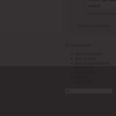
Поддерживаемые формат
Скачать образец
По всем кодам
По всем кодам
Код Толедо
Код производителя
Код РАЭК
Код ETIM
Код РС
Код ЭТМ