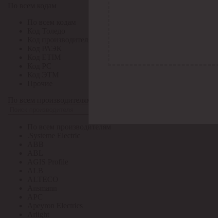
По всем кодам
По всем кодам
Код Толедо
Код производителя
Код РАЭК
Код ETIM
Код РС
Код ЭТМ
Прочие
По всем производителям
По всем производителям
.Systeme Electric
ABB
ABL
AGIS Profile
ALB
ALTECO
Ansmann
APC
Apeyron Electrics
Arlight