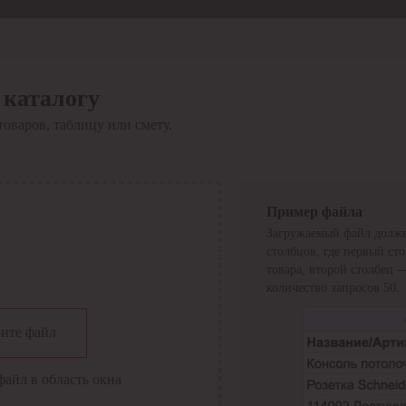
 каталогу
товаров, таблицу или смету.
Пример файла
Загружаемый файл долже
столбцов, где первый ст
товара, второй столбец 
количество запросов 50.
сии
ите файл
файл в область окна