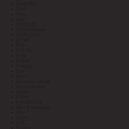
DENKIRS
Diod
Diora
DKC
DOMTOK
DORI/Blackmor
DURACELL
DUWI
EAE
EATON
Ecola
Econex
Ecoplast
EKF
Elbox
Electrolux Zanussi
Elektrostandard
Emafyl
EMAS
ENERGIZER
ERA Вентиляция
ESB
ESEN
ETA
Eurolux