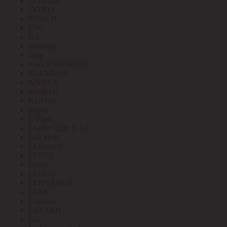
INTILED
INTRO
IONICH
ITK
ITL
Jazzway
Jung
KALASHNIKOV
KLEMSAN
KNIPEX
KODAK
KOPOS
Kranz
L-Flash
Leader Light (LL)
Led Strip
LEDeffect
LEDEL
Ledeo
LEDOS
LEDVANCE
LEEK
Legrand
LEZARD
LG