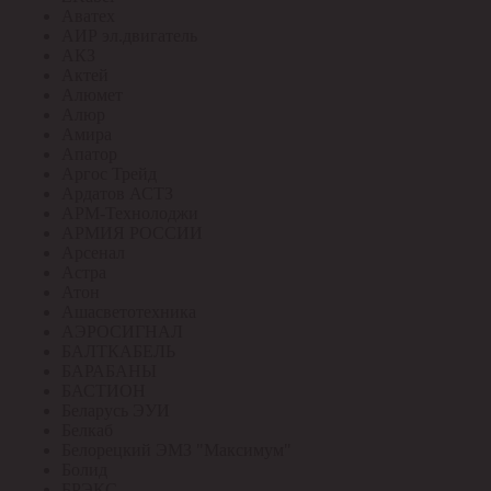
Аватех
АИР эл.двигатель
АКЗ
Актей
Алюмет
Алюр
Амира
Апатор
Аргос Трейд
Ардатов АСТЗ
АРМ-Технолоджи
АРМИЯ РОССИИ
Арсенал
Астра
Атон
Ашасветотехника
АЭРОСИГНАЛ
БАЛТКАБЕЛЬ
БАРАБАНЫ
БАСТИОН
Беларусь ЭУИ
Белкаб
Белорецкий ЭМЗ "Максимум"
Болид
БРЭКС