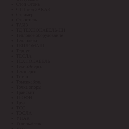
Стоп Огонь
СТП под ЗАКАЗ
Стример
Строитель
ТАИЗ
ТД ТЕХНОКАБЕЛЬ-НН
Тепловое оборудование
Теплолюкс
ТЕПЛОМАШ
Тернус
ТЕСЛА
ТЕХНОКАБЕЛЬ
ТехноЭнерго
Техэнерго
Титан
Томсккабель
Точка опоры
Трансвит
ТРОФИ
Труд
ТСС
ТЭСЛА
У.ПАК
Угличкабель
Узола