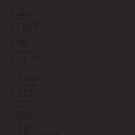
SONY
SPL
Stanley
Stayer
STEKKER
STRAZH
Suprlan
Supu
SUPU
Sylvania
Systeme Electric
T-Max
Tantos
TDM
Tech-Krep
Technical
Technolux
TEHSTRONG
Tekfor
Terneo
Tetenal
TIMBERK
TLK
TOKER
TOKOV ELECTRIC