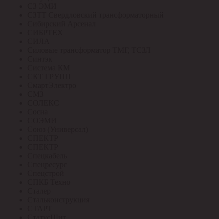
СЗ ЭМИ
СЗТТ Свердловский трансформаторный
Сибирский Арсенал
СИБРТЕХ
СИЛА
Силовые трансформатор ТМГ, ТСЗЛ
Синтэк
Система КМ
СКТ ГРУПП
СмартЭлектро
СМЗ
СОЛЕКС
Сосна
СОЭМИ
Союз (Универсал)
СПЕКТР
СПЕКТР
Спецкабель
Спецресурс
Спецстрой
СПКБ Техно
Сталер
Стальконструкция
СТАРТ
СтатусЩит