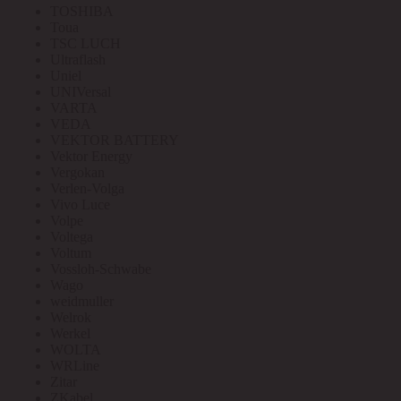
TOSHIBA
Toua
TSC LUCH
Ultraflash
Uniel
UNIVersal
VARTA
VEDA
VEKTOR BATTERY
Vektor Energy
Vergokan
Verlen-Volga
Vivo Luce
Volpe
Voltega
Voltum
Vossloh-Schwabe
Wago
weidmuller
Welrok
Werkel
WOLTA
WRLine
Zitar
ZKabel