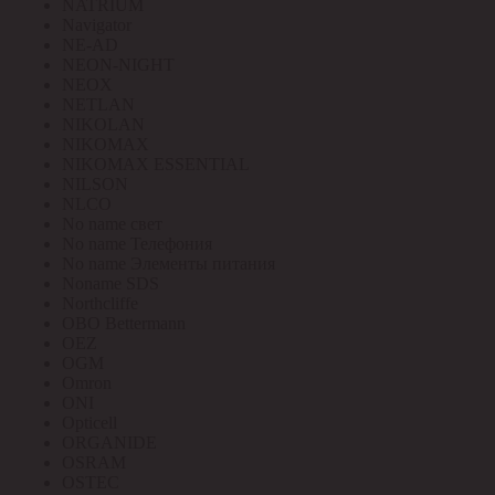
NATRIUM
Navigator
NE-AD
NEON-NIGHT
NEOX
NETLAN
NIKOLAN
NIKOMAX
NIKOMAX ESSENTIAL
NILSON
NLCO
No name свет
No name Телефония
No name Элементы питания
Noname SDS
Northcliffe
OBO Bettermann
OEZ
OGM
Omron
ONI
Opticell
ORGANIDE
OSRAM
OSTEC