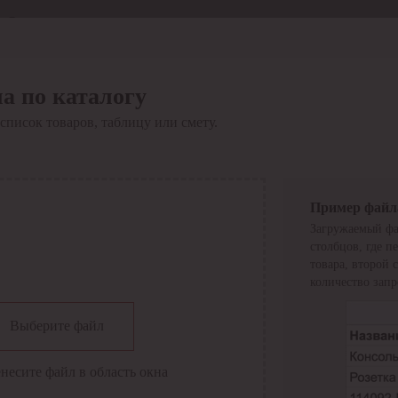
Отдел продаж
8 800 6000-600
Каталог
Акции
а по каталогу
Сервис
список товаров, таблицу или смету.
Инструкция по работе
с сервисом
Оплата
Сервис ЭДО
Сервис ИТС-КА
Пример файл
Сервис API
Загружаемый фа
Контакты
О компании
столбцов, где п
Вход
Регистрация
товара, второй 
количество запр
Крупнейший поставщик электро-технической продукции в
Выберите файл
России
Найти
несите файл в область окна
Искать по всем разделам