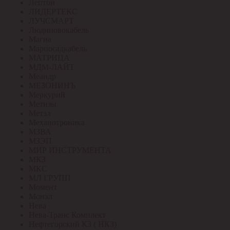
Лептон
ЛИДЕРТЕКС
ЛУЧСМАРТ
Людиновокабель
Магна
Марпосадкабель
МАТРИЦА
МДМ-ЛАЙТ
Меандр
МЕЗОНИНЪ
Меркурий
Метизы
Метэл
Механотроника
МЗВА
МЗЭП
МИР ИНСТРУМЕНТА
МКЗ
МКС
МЛ ГРУПП
Момент
Монэл
Нева
Нева-Транс Комплект
Нефтегорский КЗ ( НКЗ)