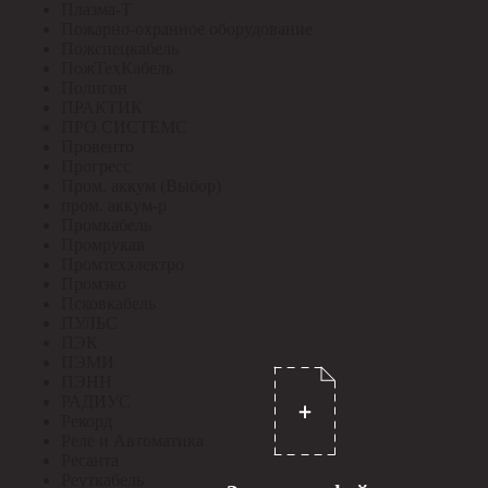
Плазма-Т
Пожарно-охранное оборудование
Пожспецкабель
ПожТехКабель
Полигон
ПРАКТИК
ПРО СИСТЕМС
Провенто
Прогресс
Пром. аккум (Выбор)
пром. аккум-р
Промкабель
Промрукав
Промтехэлектро
Промэко
Псковкабель
ПУЛЬС
ПЭК
ПЭМИ
ПЭНН
РАДИУС
Рекорд
Реле и Автоматика
Ресанта
Реуткабель