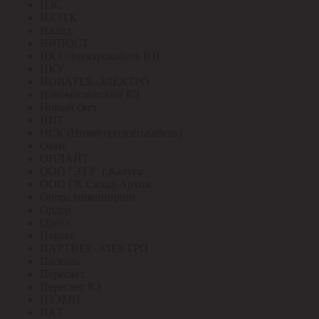
НЗС
НЗЭТК
Нилед
НИПОСТ
НКЗ /Электрокабель НН
НКУ
НОВАТЕК-ЭЛЕКТРО
Новомосковский КЗ
Новый свет
НПТ
НСК (Нижегородсетькабель)
Овен
ОНЛАЙТ
ООО "ЭТЗ" г.Калуга
ООО ГК Склад-Архив
Опора инжиниринг
Ордер
Ореол
Паракс
ПАРТНЕР-ЭЛЕКТРО
Паскаль
Пересвет
Пересвет КЗ
ПЗЭМИ
ПКТ