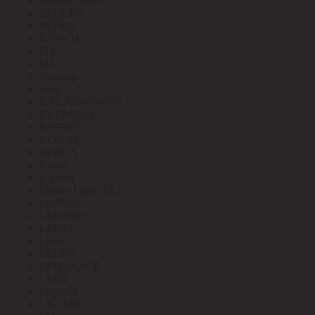
Interior Office
INTILED
INTRO
IONICH
ITK
ITL
Jazzway
Jung
KALASHNIKOV
KLEMSAN
KNIPEX
KODAK
KOPOS
Kranz
L-Flash
Leader Light (LL)
Led Strip
LEDeffect
LEDEL
Ledeo
LEDOS
LEDVANCE
LEEK
Legrand
LEZARD