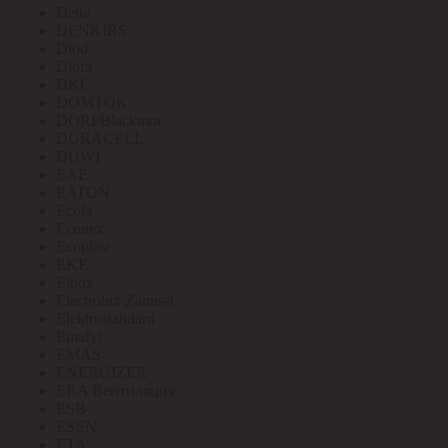
Delta
DENKIRS
Diod
Diora
DKC
DOMTOK
DORI/Blackmor
DURACELL
DUWI
EAE
EATON
Ecola
Econex
Ecoplast
EKF
Elbox
Electrolux Zanussi
Elektrostandard
Emafyl
EMAS
ENERGIZER
ERA Вентиляция
ESB
ESEN
ETA