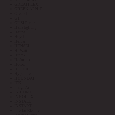
GREATFLEX
GREEN APPLE
Greenel
GT
GUSI Electric
Halla lighting
Haupa
Hegel
Helvar
HENSEL
Hi-Watt
Hintek
Hofmann
Horoz
HUTER
Hyperline
HYUNDAI
IEK
Image Art
IN HOME
INNOLUX
INSTALL
INSTART
Interior Electric