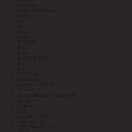
УралПласт
Услуги бухгалтерия
Уфакор
Ф-Т
ФА
Фабер
ФАЗА
ФЕРЕКС
Фокус
Фотон
ФотоРАЗОВЫЕ
ФП
Фрунзе
ХКА (Кольчуга)
Хозтовары
ХОМОВ ЭЛЕКТРО
Цветлит
Центр кабельных технологий
Центркабель
Циркон
ЦМО
ЧЕТЫРЕ СЕЗОНА
Чувашкабель
ЧУП Элект Белтиз