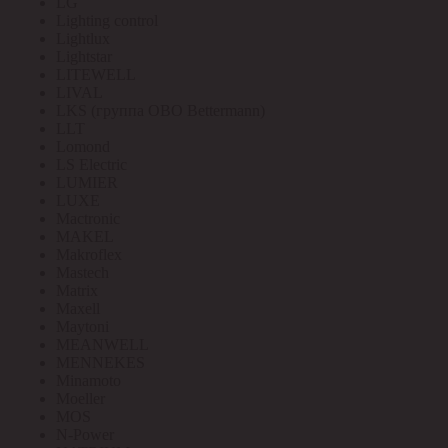
LG
Lighting control
Lightlux
Lightstar
LITEWELL
LIVAL
LKS (группа OBO Bettermann)
LLT
Lomond
LS Electric
LUMIER
LUXE
Mactronic
MAKEL
Makroflex
Mastech
Matrix
Maxell
Maytoni
MEANWELL
MENNEKES
Minamoto
Moeller
MOS
N-Power