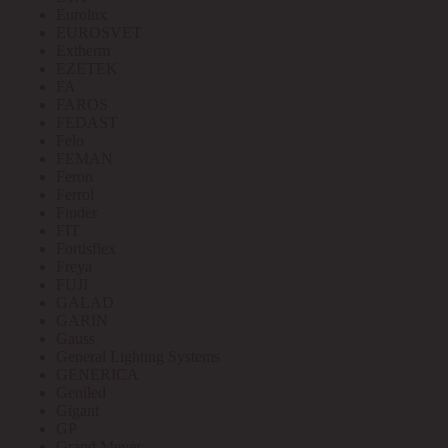
Eurolux
EUROSVET
Extherm
EZETEK
FA
FAROS
FEDAST
Felo
FEMAN
Feron
Ferrol
Finder
FIT
Fortisflex
Freya
FUJI
GALAD
GARIN
Gauss
General Lighting Systems
GENERICA
Geniled
Gigant
GP
Grand Meyer