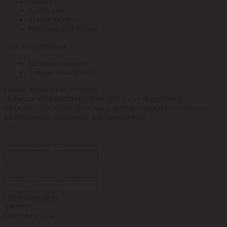
ЮАИЗ
я.Практик
я.Электрощит
Ярославский кабель
По всем товарам
По всем товарам
Товары в наличии
Поиск нескольких товаров
Добавьте номенклатуры (каждую с новой строчки).
Укажите количество в штуках, метрах, квадратных метрах,
килограммах, упаковках или комплектах.
1
2
Добавить строку
Фильтр:
По всем кодам