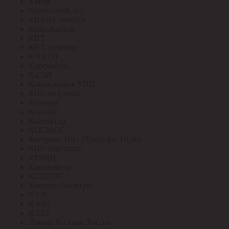
Катэм
Кашинский З-д
КВАНТ счетчик
КвантКабель
КВТ
КВТ_перевод
КЗОЦМ
Кирскабель
КиЭМ
Клинцовское УПП
КНС под заказ
Конкорд
Контакт
Контактор
КОСМОС
Кострома ИК1 (Транс-ры Т0,66)
КПП под заказ
КРЗМИ
Кромкабель
КСЕНОН
Кунцево-Электро
КУРС
КЭАЗ
КЭЛЗ
Лампы No name Россия