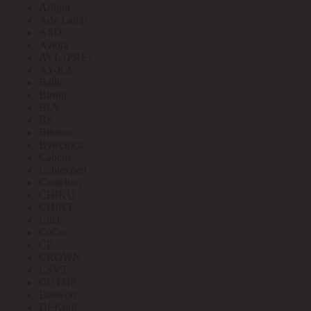
Arlight
Arte Lamp
ASD
Aviora
AVL (PRE)
AY-KA
Ballu
Bironi
BLV
BS
Bticino
Bylectrica
Cabeus
Cablexpert
Camelion
CHIKU
CHINT
Citel
CoCo
CP
CROWN
CSVT
CUTOP
Daewoo
DEKraft