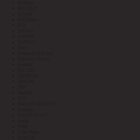
Robiton
RUCELF
Ruvinil
RVElektro
RVi
Safeline
SAFFIT
SANYO
Sber
Schneider Electric
Schwabe Hellas
Shenler
SHTOK
SIEMENS
SIMON
SKP
SkyNet
SLV
SMART PROTEX
Smartec
SMARTWATT
Smile
SNR
Soler Palau
SONAR