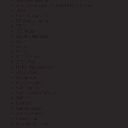
Дмитров-кабель
доп.детали СВЕТИЛЬНИКИ NO name
ДЭА
Евроавтоматика
ЕГ (Еврогарант)
ЕКА
ЖБ Опоры
Завод Пластмасс
Заря
Зебра
ЗКМК
ЗСП (Trilux)
ЗЭТАРУС
ИвКЗ (Ивановский)
ИМПУЛЬС
Интерсвет
Иркутсккабель
КабельМаш
КабельЭлектроСвязь
Кабэкс
КАВИК
Кавказкабель
Кавказкабель
Камкабель
Каспий Электро