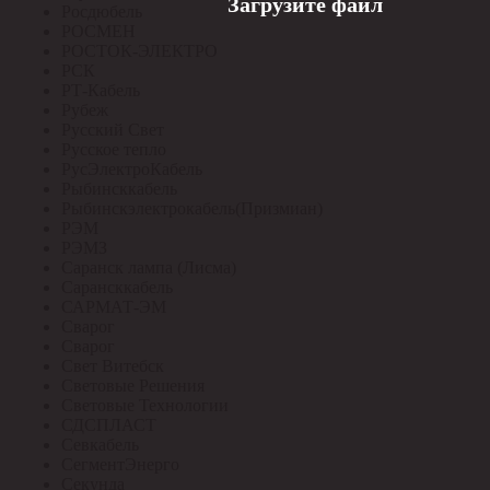
Загрузите файл
Росдюбель
РОСМЕН
РОСТОК-ЭЛЕКТРО
РСК
РТ-Кабель
Рубеж
Русский Свет
Русское тепло
РусЭлектроКабель
Рыбинсккабель
Рыбинскэлектрокабель(Призмиан)
РЭМ
РЭМЗ
Саранск лампа (Лисма)
Сарансккабель
САРМАТ-ЭМ
Сварог
Сварог
Свет Витебск
Световые Решения
Световые Технологии
СДСПЛАСТ
Севкабель
СегментЭнерго
Секунда