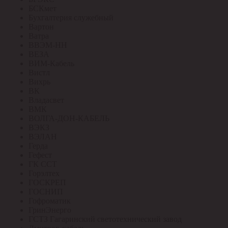
БСКмет
Бухгалтерия служебный
Вартон
Ватра
ВВЭМ-НН
ВЕЗА
ВИМ-Кабель
Вистл
Вихрь
ВК
Владасвет
ВМК
ВОЛГА-ДОН-КАБЕЛЬ
ВЭКЗ
ВЭЛАН
Герда
Гефест
ГК ССТ
Горэлтех
ГОСКРЕП
ГОСНИП
Гофроматик
ГринЭнерго
ГСТЗ Гагаринский светотехнический завод