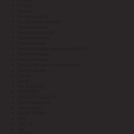
Штиль
Э-Пласт
Экотон
Эксперт-кабель
Эл. Бытовые изделия
Электрокабель
Электрокабель АО
Электроконтакт
Электролоток
Электрооборудование под ЗАКАЗ
Электротехмаш
Электротехник
Электротехника и Автоматика
Электрофидер
Элетех
Элкаб
ЭМ-КАБЕЛЬ
ЭНЕРГИЯ
ЭНЕРГОЗАЩИТА
Энергокомплект
Энергомера
ЭНЕРГОМИР
ЭРА
ЭРА АР
ЭРГ