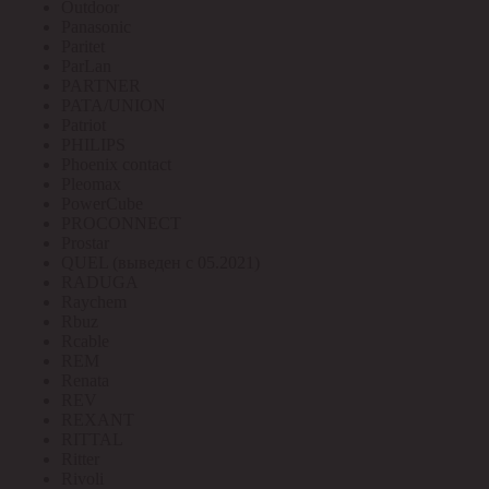
Outdoor
Panasonic
Paritet
ParLan
PARTNER
PATA/UNION
Patriot
PHILIPS
Phoenix contact
Pleomax
PowerCube
PROCONNECT
Prostar
QUEL (выведен с 05.2021)
RADUGA
Raychem
Rbuz
Rcable
REM
Renata
REV
REXANT
RITTAL
Ritter
Rivoli