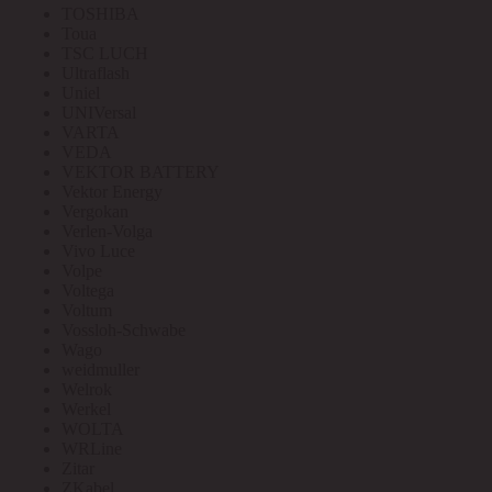
TOSHIBA
Toua
TSC LUCH
Ultraflash
Uniel
UNIVersal
VARTA
VEDA
VEKTOR BATTERY
Vektor Energy
Vergokan
Verlen-Volga
Vivo Luce
Volpe
Voltega
Voltum
Vossloh-Schwabe
Wago
weidmuller
Welrok
Werkel
WOLTA
WRLine
Zitar
ZKabel