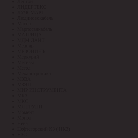
Лептон
ЛИДЕРТЕКС
ЛУЧСМАРТ
Людиновокабель
Магна
Марпосадкабель
МАТРИЦА
МДМ-ЛАЙТ
Меандр
МЕЗОНИНЪ
Меркурий
Метизы
Метэл
Механотроника
МЗВА
МЗЭП
МИР ИНСТРУМЕНТА
МКЗ
МКС
МЛ ГРУПП
Момент
Монэл
Нева
Нефтегорский КЗ ( НКЗ)
НЗС