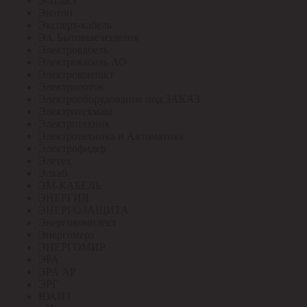
Э-Пласт
Экотон
Эксперт-кабель
Эл. Бытовые изделия
Электрокабель
Электрокабель АО
Электроконтакт
Электролоток
Электрооборудование под ЗАКАЗ
Электротехмаш
Электротехник
Электротехника и Автоматика
Электрофидер
Элетех
Элкаб
ЭМ-КАБЕЛЬ
ЭНЕРГИЯ
ЭНЕРГОЗАЩИТА
Энергокомплект
Энергомера
ЭНЕРГОМИР
ЭРА
ЭРА АР
ЭРГ
ЮАИЗ