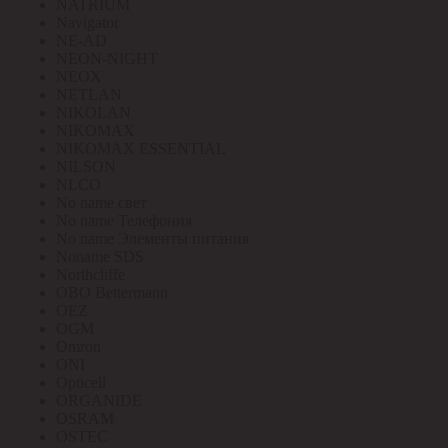
NATRIUM
Navigator
NE-AD
NEON-NIGHT
NEOX
NETLAN
NIKOLAN
NIKOMAX
NIKOMAX ESSENTIAL
NILSON
NLCO
No name свет
No name Телефония
No name Элементы питания
Noname SDS
Northcliffe
OBO Bettermann
OEZ
OGM
Omron
ONI
Opticell
ORGANIDE
OSRAM
OSTEC