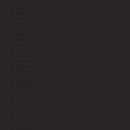
Arlight
Arte Lamp
ASD
Aviora
AVL (PRE)
AY-KA
Ballu
Bironi
BLV
BS
Bticino
Bylectrica
Cabeus
Cablexpert
Camelion
CHIKU
CHINT
Citel
CoCo
CP
CROWN
CSVT
CUTOP
Daewoo
DEKraft