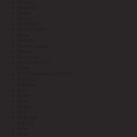
Outdoor
Panasonic
Paritet
ParLan
PARTNER
PATA/UNION
Patriot
PHILIPS
Phoenix contact
Pleomax
PowerCube
PROCONNECT
Prostar
QUEL (выведен с 05.2021)
RADUGA
Raychem
Rbuz
Rcable
REM
Renata
REV
REXANT
RITTAL
Ritter
Rivoli