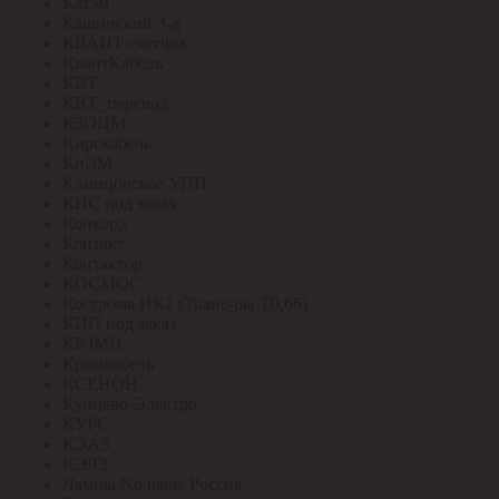
Катэм
Кашинский З-д
КВАНТ счетчик
КвантКабель
КВТ
КВТ_перевод
КЗОЦМ
Кирскабель
КиЭМ
Клинцовское УПП
КНС под заказ
Конкорд
Контакт
Контактор
КОСМОС
Кострома ИК1 (Транс-ры Т0,66)
КПП под заказ
КРЗМИ
Кромкабель
КСЕНОН
Кунцево-Электро
КУРС
КЭАЗ
КЭЛЗ
Лампы No name Россия