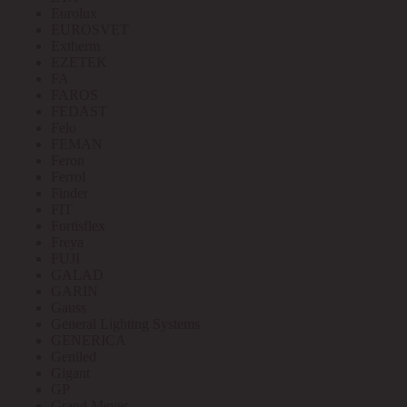
Eurolux
EUROSVET
Extherm
EZETEK
FA
FAROS
FEDAST
Felo
FEMAN
Feron
Ferrol
Finder
FIT
Fortisflex
Freya
FUJI
GALAD
GARIN
Gauss
General Lighting Systems
GENERICA
Geniled
Gigant
GP
Grand Meyer