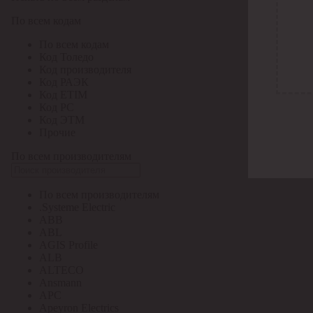
По всем кодам
По всем кодам
Код Толедо
Код производителя
Код РАЭК
Код ETIM
Код РС
Код ЭТМ
Прочие
По всем производителям
По всем производителям
.Systeme Electric
ABB
ABL
AGIS Profile
ALB
ALTECO
Ansmann
APC
Apeyron Electrics