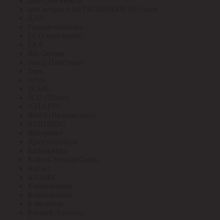
Дмитров-кабель
доп.детали СВЕТИЛЬНИКИ NO name
ДЭА
Евроавтоматика
ЕГ (Еврогарант)
ЕКА
ЖБ Опоры
Завод Пластмасс
Заря
Зебра
ЗКМК
ЗСП (Trilux)
ЗЭТАРУС
ИвКЗ (Ивановский)
ИМПУЛЬС
Интерсвет
Иркутсккабель
КабельМаш
КабельЭлектроСвязь
Кабэкс
КАВИК
Кавказкабель
Кавказкабель
Камкабель
Каспий Электро