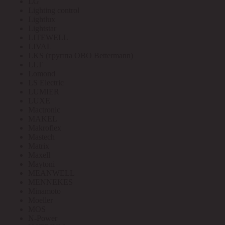
LG
Lighting control
Lightlux
Lightstar
LITEWELL
LIVAL
LKS (группа OBO Bettermann)
LLT
Lomond
LS Electric
LUMIER
LUXE
Mactronic
MAKEL
Makroflex
Mastech
Matrix
Maxell
Maytoni
MEANWELL
MENNEKES
Minamoto
Moeller
MOS
N-Power