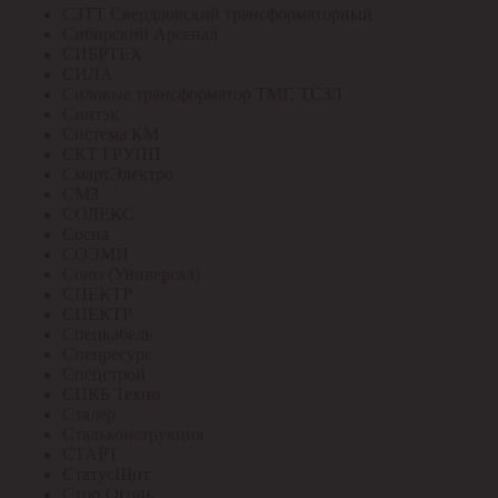
СЗТТ Свердловский трансформаторный
Сибирский Арсенал
СИБРТЕХ
СИЛА
Силовые трансформатор ТМГ, ТСЗЛ
Синтэк
Система КМ
СКТ ГРУПП
СмартЭлектро
СМЗ
СОЛЕКС
Сосна
СОЭМИ
Союз (Универсал)
СПЕКТР
СПЕКТР
Спецкабель
Спецресурс
Спецстрой
СПКБ Техно
Сталер
Стальконструкция
СТАРТ
СтатусЩит
Стоп Огонь