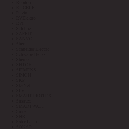
Robiton
RUCELF
Ruvinil
RVElektro
RVi
Safeline
SAFFIT
SANYO
Sber
Schneider Electric
Schwabe Hellas
Shenler
SHTOK
SIEMENS
SIMON
SKP
SkyNet
SLV
SMART PROTEX
Smartec
SMARTWATT
Smile
SNR
Soler Palau
SONAR