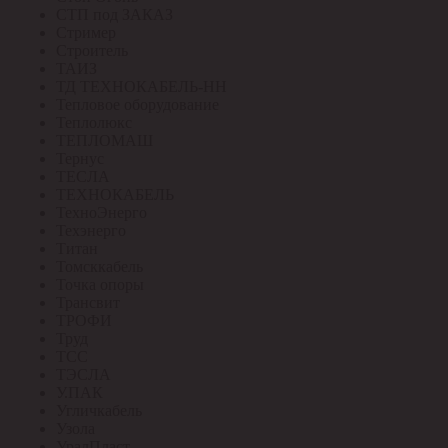
СТП под ЗАКАЗ
Стример
Строитель
ТАИЗ
ТД ТЕХНОКАБЕЛЬ-НН
Тепловое оборудование
Теплолюкс
ТЕПЛОМАШ
Тернус
ТЕСЛА
ТЕХНОКАБЕЛЬ
ТехноЭнерго
Техэнерго
Титан
Томсккабель
Точка опоры
Трансвит
ТРОФИ
Труд
ТСС
ТЭСЛА
У.ПАК
Угличкабель
Узола
УралПласт