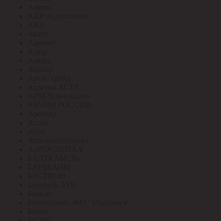
Аватех
АИР эл.двигатель
АКЗ
Актей
Алюмет
Алюр
Амира
Апатор
Аргос Трейд
Ардатов АСТЗ
АРМ-Технолоджи
АРМИЯ РОССИИ
Арсенал
Астра
Атон
Ашасветотехника
АЭРОСИГНАЛ
БАЛТКАБЕЛЬ
БАРАБАНЫ
БАСТИОН
Беларусь ЭУИ
Белкаб
Белорецкий ЭМЗ "Максимум"
Болид
БРЭКС