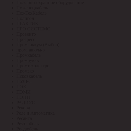
Пожарно-охранное оборудование
Пожспецкабель
ПожТехКабель
Полигон
ПРАКТИК
ПРО СИСТЕМС
Провенто
Прогресс
Пром. аккум (Выбор)
пром. аккум-р
Промкабель
Промрукав
Промтехэлектро
Промэко
Псковкабель
ПУЛЬС
ПЭК
ПЭМИ
ПЭНН
РАДИУС
Рекорд
Реле и Автоматика
Ресанта
Реуткабель
Росдюбель