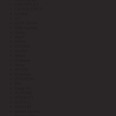
GREATFLEX
GREEN APPLE
Greenel
GT
GUSI Electric
Halla lighting
Haupa
Hegel
Helvar
HENSEL
Hi-Watt
Hintek
Hofmann
Horoz
HUTER
Hyperline
HYUNDAI
IEK
Image Art
IN HOME
INNOLUX
INSTALL
INSTART
Interior Electric