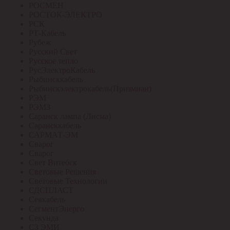
РОСМЕН
РОСТОК-ЭЛЕКТРО
РСК
РТ-Кабель
Рубеж
Русский Свет
Русское тепло
РусЭлектроКабель
Рыбинсккабель
Рыбинскэлектрокабель(Призмиан)
РЭМ
РЭМЗ
Саранск лампа (Лисма)
Сарансккабель
САРМАТ-ЭМ
Сварог
Сварог
Свет Витебск
Световые Решения
Световые Технологии
СДСПЛАСТ
Севкабель
СегментЭнерго
Секунда
СЗ ЭМИ