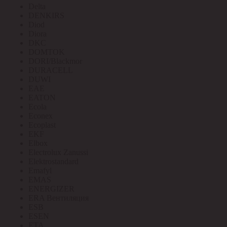
Delta
DENKIRS
Diod
Diora
DKC
DOMTOK
DORI/Blackmor
DURACELL
DUWI
EAE
EATON
Ecola
Econex
Ecoplast
EKF
Elbox
Electrolux Zanussi
Elektrostandard
Emafyl
EMAS
ENERGIZER
ERA Вентиляция
ESB
ESEN
ETA