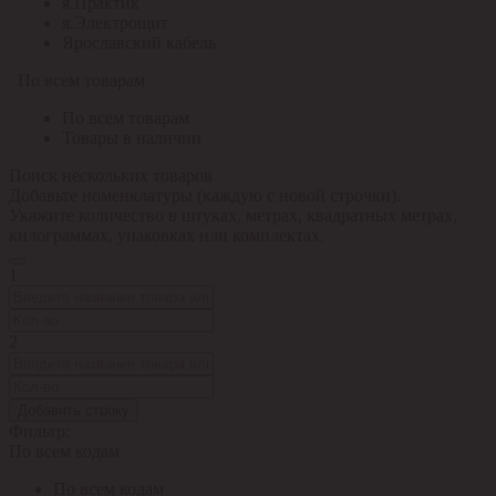
я.Практик
я.Электрощит
Ярославский кабель
По всем товарам
По всем товарам
Товары в наличии
Поиск нескольких товаров
Добавьте номенклатуры (каждую с новой строчки).
Укажите количество в штуках, метрах, квадратных метрах,
килограммах, упаковках или комплектах.
1
2
Добавить строку
Фильтр:
По всем кодам
По всем кодам