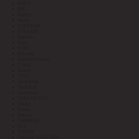
SONY
SPL
Stanley
Stayer
STEKKER
STRAZH
Suprlan
Supu
SUPU
Sylvania
Systeme Electric
T-Max
Tantos
TDM
Tech-Krep
Technical
Technolux
TEHSTRONG
Tekfor
Terneo
Tetenal
TIMBERK
TLK
TOKER
TOKOV ELECTRIC