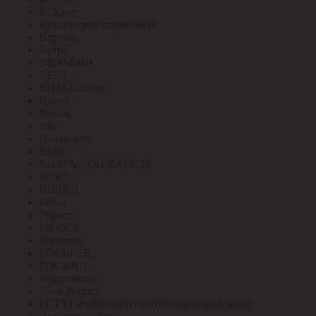
БСКмет
Бухгалтерия служебный
Вартон
Ватра
ВВЭМ-НН
ВЕЗА
ВИМ-Кабель
Вистл
Вихрь
ВК
Владасвет
ВМК
ВОЛГА-ДОН-КАБЕЛЬ
ВЭКЗ
ВЭЛАН
Герда
Гефест
ГК ССТ
Горэлтех
ГОСКРЕП
ГОСНИП
Гофроматик
ГринЭнерго
ГСТЗ Гагаринский светотехнический завод