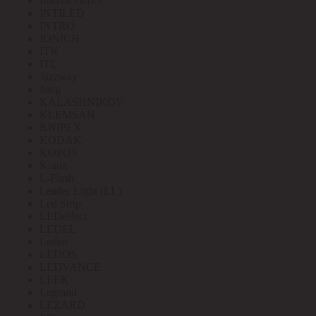
Interior Office
INTILED
INTRO
IONICH
ITK
ITL
Jazzway
Jung
KALASHNIKOV
KLEMSAN
KNIPEX
KODAK
KOPOS
Kranz
L-Flash
Leader Light (LL)
Led Strip
LEDeffect
LEDEL
Ledeo
LEDOS
LEDVANCE
LEEK
Legrand
LEZARD