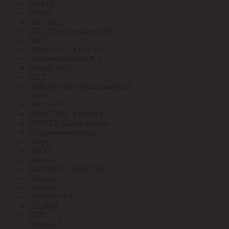
НЗЭТК
Нилед
НИПОСТ
НКЗ /Электрокабель НН
НКУ
НОВАТЕК-ЭЛЕКТРО
Новомосковский КЗ
Новый свет
НПТ
НСК (Нижегородсетькабель)
Овен
ОНЛАЙТ
ООО "ЭТЗ" г.Калуга
ООО ГК Склад-Архив
Опора инжиниринг
Ордер
Ореол
Паракс
ПАРТНЕР-ЭЛЕКТРО
Паскаль
Пересвет
Пересвет КЗ
ПЗЭМИ
ПКТ
Плазма-Т