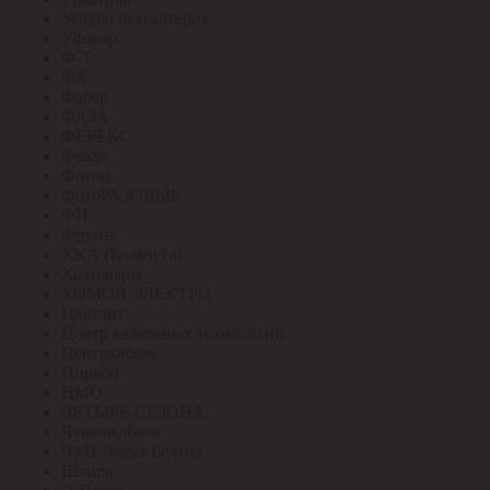
Услуги бухгалтерия
Уфакор
Ф-Т
ФА
Фабер
ФАЗА
ФЕРЕКС
Фокус
Фотон
ФотоРАЗОВЫЕ
ФП
Фрунзе
ХКА (Кольчуга)
Хозтовары
ХОМОВ ЭЛЕКТРО
Цветлит
Центр кабельных технологий
Центркабель
Циркон
ЦМО
ЧЕТЫРЕ СЕЗОНА
Чувашкабель
ЧУП Элект Белтиз
Штиль