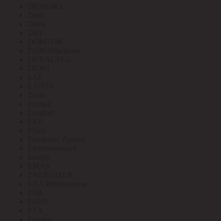
DENKIRS
Diod
Diora
DKC
DOMTOK
DORI/Blackmor
DURACELL
DUWI
EAE
EATON
Ecola
Econex
Ecoplast
EKF
Elbox
Electrolux Zanussi
Elektrostandard
Emafyl
EMAS
ENERGIZER
ERA Вентиляция
ESB
ESEN
ETA
Eurolux