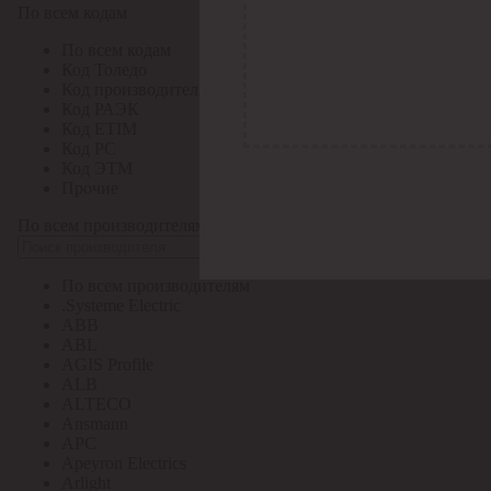
По всем кодам
По всем кодам
Код Толедо
Код производителя
Код РАЭК
Код ETIM
Код РС
Код ЭТМ
Прочие
По всем производителям
По всем производителям
.Systeme Electric
ABB
ABL
AGIS Profile
ALB
ALTECO
Ansmann
APC
Apeyron Electrics
Arlight