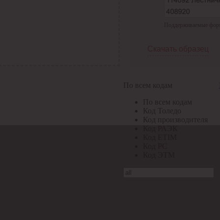
Поддерживаемые формат
Скачать образец
По всем кодам
По всем кодам
Код Толедо
Код производителя
Код РАЭК
Код ETIM
Код РС
Код ЭТМ