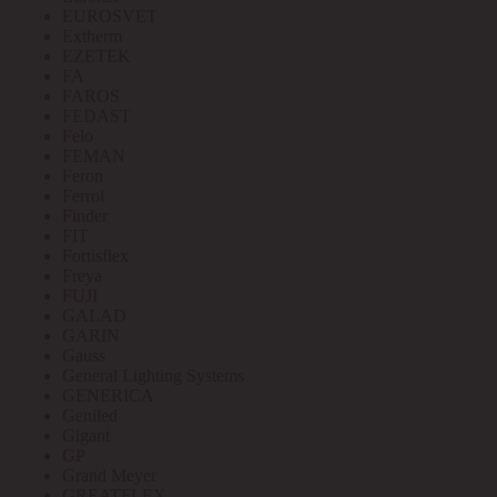
EUROSVET
Extherm
EZETEK
FA
FAROS
FEDAST
Felo
FEMAN
Feron
Ferrol
Finder
FIT
Fortisflex
Freya
FUJI
GALAD
GARIN
Gauss
General Lighting Systems
GENERICA
Geniled
Gigant
GP
Grand Meyer
GREATFLEX