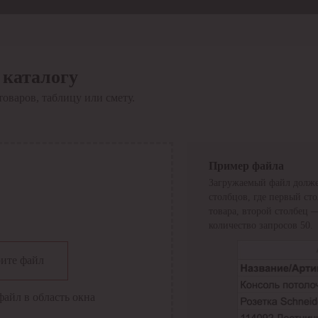
 каталогу
товаров, таблицу или смету.
Пример файла
Загружаемый файл долже
столбцов, где первый ст
товара, второй столбец 
количество запросов 50.
сии
ите файл
файл в область окна