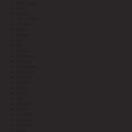
Arte Lamp
ASD
Aviora
AVL (PRE)
AY-KA
Ballu
Bironi
BLV
BS
Bticino
Bylectrica
Cabeus
Cablexpert
Camelion
CHIKU
CHINT
Citel
CoCo
CP
CROWN
CSVT
CUTOP
Daewoo
DEKraft
Delta