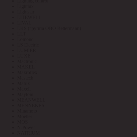
Lighting control
Lightlux
Lightstar
LITEWELL
LIVAL
LKS (группа OBO Bettermann)
LLT
Lomond
LS Electric
LUMIER
LUXE
Mactronic
MAKEL
Makroflex
Mastech
Matrix
Maxell
Maytoni
MEANWELL
MENNEKES
Minamoto
Moeller
MOS
N-Power
NATRIUM