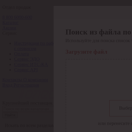
Отдел продаж
8 800 6000-600
Каталог
Акции
Поиск из файла по
Сервис
Используйте для поиска список 
Инструкция по работе
с сервисом
Загрузите файл
Оплата
Сервис ЭДО
Сервис ИТС-КА
Сервис API
Контакты
О компании
Вход
Регистрация
Крупнейший поставщик электро-технической продукции в Рос
Выбер
Найти
или перенесите 
Искать по всем разделам