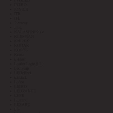
INTILED
INTRO
IONICH
ITK
ITL
Jazzway
Jung
KALASHNIKOV
KLEMSAN
KNIPEX
KODAK
KOPOS
Kranz
L-Flash
Leader Light (LL)
Led Strip
LEDeffect
LEDEL
Ledeo
LEDOS
LEDVANCE
LEEK
Legrand
LEZARD
LG