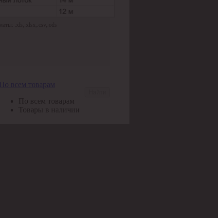
ы: .xls,.xlsx,.csv,.ods
По всем товарам
Найти
По всем товарам
Товары в наличии