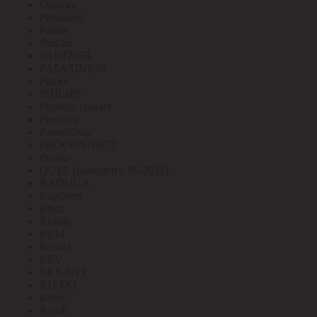
Outdoor
Panasonic
Paritet
ParLan
PARTNER
PATA/UNION
Patriot
PHILIPS
Phoenix contact
Pleomax
PowerCube
PROCONNECT
Prostar
QUEL (выведен с 05.2021)
RADUGA
Raychem
Rbuz
Rcable
REM
Renata
REV
REXANT
RITTAL
Ritter
Rivoli