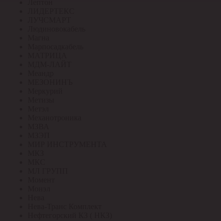
Лептон
ЛИДЕРТЕКС
ЛУЧСМАРТ
Людиновокабель
Магна
Марпосадкабель
МАТРИЦА
МДМ-ЛАЙТ
Меандр
МЕЗОНИНЪ
Меркурий
Метизы
Метэл
Механотроника
МЗВА
МЗЭП
МИР ИНСТРУМЕНТА
МКЗ
МКС
МЛ ГРУПП
Момент
Монэл
Нева
Нева-Транс Комплект
Нефтегорский КЗ ( НКЗ)