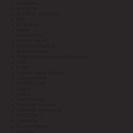
Росдюбель
РОСМЕН
РОСТОК-ЭЛЕКТРО
РСК
РТ-Кабель
Рубеж
Русский Свет
Русское тепло
РусЭлектроКабель
Рыбинсккабель
Рыбинскэлектрокабель(Призмиан)
РЭМ
РЭМЗ
Саранск лампа (Лисма)
Сарансккабель
САРМАТ-ЭМ
Сварог
Сварог
Свет Витебск
Световые Решения
Световые Технологии
СДСПЛАСТ
Севкабель
СегментЭнерго
Секунда