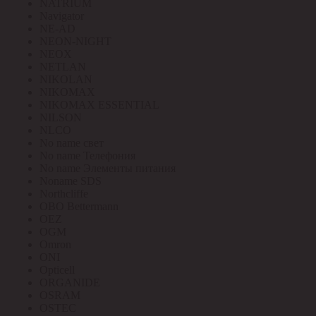
NATRIUM
Navigator
NE-AD
NEON-NIGHT
NEOX
NETLAN
NIKOLAN
NIKOMAX
NIKOMAX ESSENTIAL
NILSON
NLCO
No name свет
No name Телефония
No name Элементы питания
Noname SDS
Northcliffe
OBO Bettermann
OEZ
OGM
Omron
ONI
Opticell
ORGANIDE
OSRAM
OSTEC