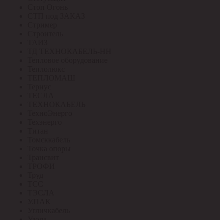
Стоп Огонь
СТП под ЗАКАЗ
Стример
Строитель
ТАИЗ
ТД ТЕХНОКАБЕЛЬ-НН
Тепловое оборудование
Теплолюкс
ТЕПЛОМАШ
Тернус
ТЕСЛА
ТЕХНОКАБЕЛЬ
ТехноЭнерго
Техэнерго
Титан
Томсккабель
Точка опоры
Трансвит
ТРОФИ
Труд
ТСС
ТЭСЛА
У.ПАК
Угличкабель
Узола