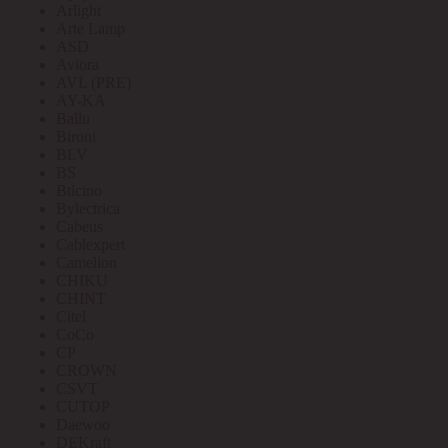
Arlight
Arte Lamp
ASD
Aviora
AVL (PRE)
AY-KA
Ballu
Bironi
BLV
BS
Bticino
Bylectrica
Cabeus
Cablexpert
Camelion
CHIKU
CHINT
Citel
CoCo
CP
CROWN
CSVT
CUTOP
Daewoo
DEKraft