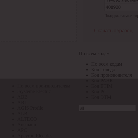
По всем кодам
Поддерживаемые форма
По всем кодам
Код Толедо
Код производителя
Скачать образец
Код РАЭК
Код ETIM
Код РС
Код ЭТМ
По всем кодам
Прочие
По всем кодам
По всем производителям
Код Толедо
Код производителя
Код РАЭК
По всем производителям
Код ETIM
.Systeme Electric
Код РС
ABB
Код ЭТМ
ABL
AGIS Profile
ALB
ALTECO
Ansmann
APC
Apeyron Electrics