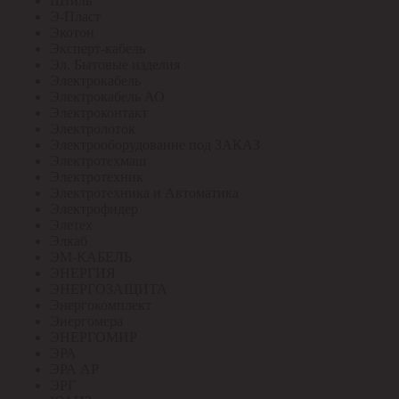
Штиль
Э-Пласт
Экотон
Эксперт-кабель
Эл. Бытовые изделия
Электрокабель
Электрокабель АО
Электроконтакт
Электролоток
Электрооборудование под ЗАКАЗ
Электротехмаш
Электротехник
Электротехника и Автоматика
Электрофидер
Элетех
Элкаб
ЭМ-КАБЕЛЬ
ЭНЕРГИЯ
ЭНЕРГОЗАЩИТА
Энергокомплект
Энергомера
ЭНЕРГОМИР
ЭРА
ЭРА АР
ЭРГ