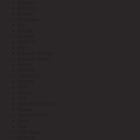
Robiton
RUCELF
Ruvinil
RVElektro
RVi
Safeline
SAFFIT
SANYO
Sber
Schneider Electric
Schwabe Hellas
Shenler
SHTOK
SIEMENS
SIMON
SKP
SkyNet
SLV
SMART PROTEX
Smartec
SMARTWATT
Smile
SNR
Soler Palau
SONAR