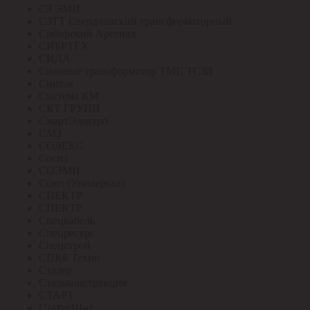
СЗ ЭМИ
СЗТТ Свердловский трансформаторный
Сибирский Арсенал
СИБРТЕХ
СИЛА
Силовые трансформатор ТМГ, ТСЗЛ
Синтэк
Система КМ
СКТ ГРУПП
СмартЭлектро
СМЗ
СОЛЕКС
Сосна
СОЭМИ
Союз (Универсал)
СПЕКТР
СПЕКТР
Спецкабель
Спецресурс
Спецстрой
СПКБ Техно
Сталер
Стальконструкция
СТАРТ
СтатусЩит