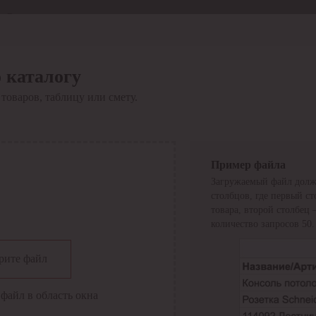
Отдел продаж
8 800 6000-600
Каталог
Акции
 каталогу
Сервис
товаров, таблицу или смету.
Инструкция по работе
с сервисом
Оплата
Сервис ЭДО
Сервис ИТС-КА
Пример файла
Сервис API
Загружаемый файл долж
Контакты
О компании
столбцов, где первый с
Вход
Регистрация
товара, второй столбец
количество запросов 50.
Крупнейший поставщик электро-технической продукции в
рите файл
России
Найти
файл в область окна
Искать по всем разделам