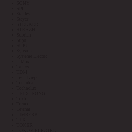
SONY
SPL
Stanley
Stayer
STEKKER
STRAZH
Suprlan
Supu
SUPU
Sylvania
Systeme Electric
T-Max
Tantos
TDM
Tech-Krep
Technical
Technolux
TEHSTRONG
Tekfor
Terneo
Tetenal
TIMBERK
TLK
TOKER
TOKOV ELECTRIC