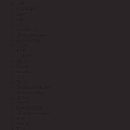
Delta
DENKIRS
Diod
Diora
DKC
DOMTOK
DORI/Blackmor
DURACELL
DUWI
EAE
EATON
Ecola
Econex
Ecoplast
EKF
Elbox
Electrolux Zanussi
Elektrostandard
Emafyl
EMAS
ENERGIZER
ERA Вентиляция
ESB
ESEN
ETA