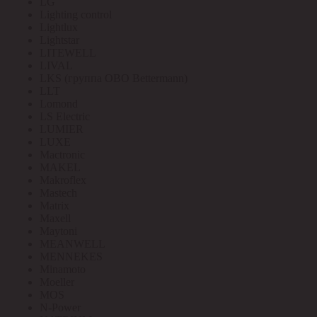
LG
Lighting control
Lightlux
Lightstar
LITEWELL
LIVAL
LKS (группа OBO Bettermann)
LLT
Lomond
LS Electric
LUMIER
LUXE
Mactronic
MAKEL
Makroflex
Mastech
Matrix
Maxell
Maytoni
MEANWELL
MENNEKES
Minamoto
Moeller
MOS
N-Power