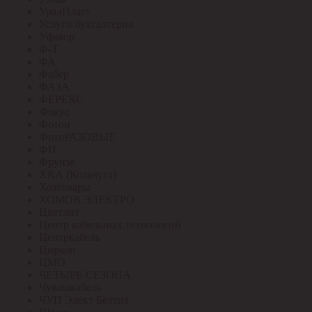
УралПласт
Услуги бухгалтерия
Уфакор
Ф-Т
ФА
Фабер
ФАЗА
ФЕРЕКС
Фокус
Фотон
ФотоРАЗОВЫЕ
ФП
Фрунзе
ХКА (Кольчуга)
Хозтовары
ХОМОВ ЭЛЕКТРО
Цветлит
Центр кабельных технологий
Центркабель
Циркон
ЦМО
ЧЕТЫРЕ СЕЗОНА
Чувашкабель
ЧУП Элект Белтиз