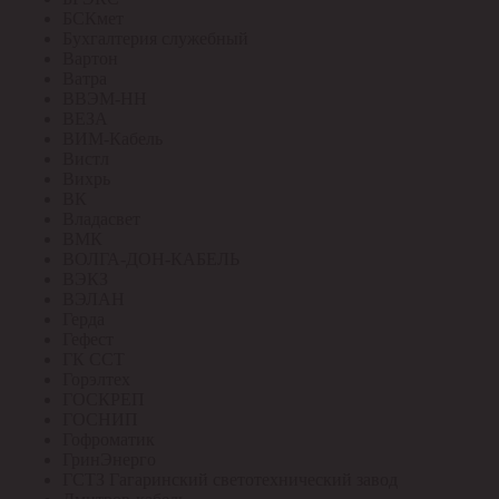
БСКмет
Бухгалтерия служебный
Вартон
Ватра
ВВЭМ-НН
ВЕЗА
ВИМ-Кабель
Вистл
Вихрь
ВК
Владасвет
ВМК
ВОЛГА-ДОН-КАБЕЛЬ
ВЭКЗ
ВЭЛАН
Герда
Гефест
ГК ССТ
Горэлтех
ГОСКРЕП
ГОСНИП
Гофроматик
ГринЭнерго
ГСТЗ Гагаринский светотехнический завод