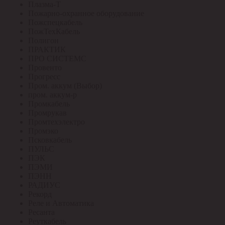
Плазма-Т
Пожарно-охранное оборудование
Пожспецкабель
ПожТехКабель
Полигон
ПРАКТИК
ПРО СИСТЕМС
Провенто
Прогресс
Пром. аккум (Выбор)
пром. аккум-р
Промкабель
Промрукав
Промтехэлектро
Промэко
Псковкабель
ПУЛЬС
ПЭК
ПЭМИ
ПЭНН
РАДИУС
Рекорд
Реле и Автоматика
Ресанта
Реуткабель