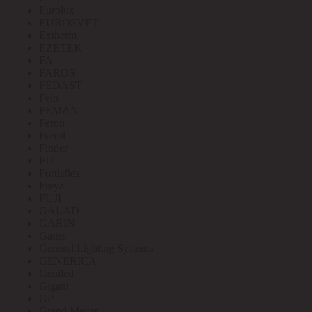
Eurolux
EUROSVET
Extherm
EZETEK
FA
FAROS
FEDAST
Felo
FEMAN
Feron
Ferrol
Finder
FIT
Fortisflex
Freya
FUJI
GALAD
GARIN
Gauss
General Lighting Systems
GENERICA
Geniled
Gigant
GP
Grand Meyer