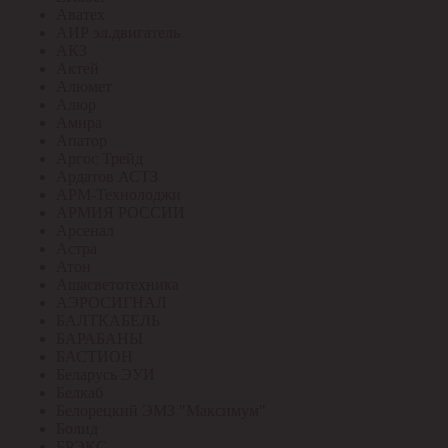
Аватех
АИР эл.двигатель
АКЗ
Актей
Алюмет
Алюр
Амира
Апатор
Аргос Трейд
Ардатов АСТЗ
АРМ-Технолоджи
АРМИЯ РОССИИ
Арсенал
Астра
Атон
Ашасветотехника
АЭРОСИГНАЛ
БАЛТКАБЕЛЬ
БАРАБАНЫ
БАСТИОН
Беларусь ЭУИ
Белкаб
Белорецкий ЭМЗ "Максимум"
Болид
БРЭКС