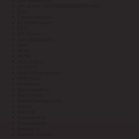
Дмитров-кабель
доп.детали СВЕТИЛЬНИКИ NO name
ДЭА
Евроавтоматика
ЕГ (Еврогарант)
ЕКА
ЖБ Опоры
Завод Пластмасс
Заря
Зебра
ЗКМК
ЗСП (Trilux)
ЗЭТАРУС
ИвКЗ (Ивановский)
ИМПУЛЬС
Интерсвет
Иркутсккабель
КабельМаш
КабельЭлектроСвязь
Кабэкс
КАВИК
Кавказкабель
Кавказкабель
Камкабель
Каспий Электро