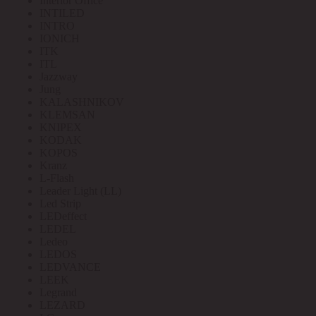
Interior Office
INTILED
INTRO
IONICH
ITK
ITL
Jazzway
Jung
KALASHNIKOV
KLEMSAN
KNIPEX
KODAK
KOPOS
Kranz
L-Flash
Leader Light (LL)
Led Strip
LEDeffect
LEDEL
Ledeo
LEDOS
LEDVANCE
LEEK
Legrand
LEZARD