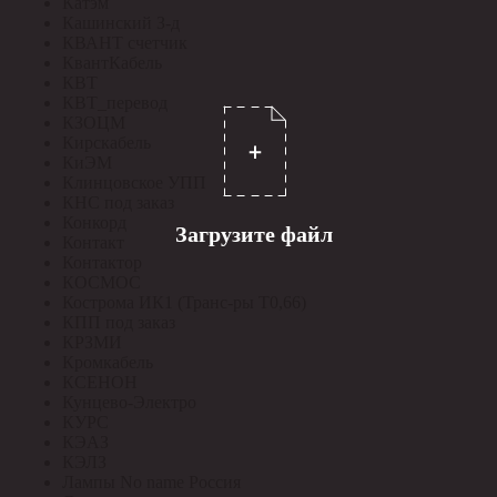
Катэм
Кашинский З-д
КВАНТ счетчик
КвантКабель
КВТ
КВТ_перевод
КЗОЦМ
Кирскабель
КиЭМ
Клинцовское УПП
КНС под заказ
Конкорд
Загрузите файл
Контакт
Контактор
КОСМОС
Кострома ИК1 (Транс-ры Т0,66)
КПП под заказ
КРЗМИ
Кромкабель
КСЕНОН
Кунцево-Электро
КУРС
КЭАЗ
КЭЛЗ
Лампы No name Россия