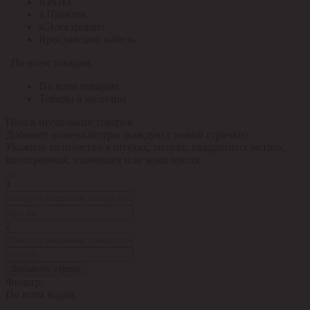
ЮАИЗ
я.Практик
я.Электрощит
Ярославский кабель
По всем товарам
По всем товарам
Товары в наличии
Поиск нескольких товаров
Добавьте номенклатуры (каждую с новой строчки).
Укажите количество в штуках, метрах, квадратных метрах,
килограммах, упаковках или комплектах.
1
2
Добавить строку
Фильтр:
По всем кодам