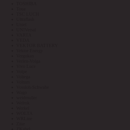
TOSHIBA
Toua
TSC LUCH
Ultraflash
Uniel
UNIVersal
VARTA
VEDA
VEKTOR BATTERY
Vektor Energy
Vergokan
Verlen-Volga
Vivo Luce
Volpe
Voltega
Voltum
Vossloh-Schwabe
Wago
weidmuller
Welrok
Werkel
WOLTA
WRLine
Zitar
ZKabel