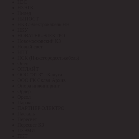
НЗС
НЗЭТК
Нилед
НИПОСТ
НКЗ /Электрокабель НН
НКУ
НОВАТЕК-ЭЛЕКТРО
Новомосковский КЗ
Новый свет
НПТ
НСК (Нижегородсетькабель)
Овен
ОНЛАЙТ
ООО "ЭТЗ" г.Калуга
ООО ГК Склад-Архив
Опора инжиниринг
Ордер
Ореол
Паракс
ПАРТНЕР-ЭЛЕКТРО
Паскаль
Пересвет
Пересвет КЗ
ПЗЭМИ
ПКТ