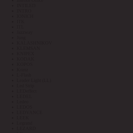
Interior Office
INTILED
INTRO
IONICH
ITK
ITL
Jazzway
Jung
KALASHNIKOV
KLEMSAN
KNIPEX
KODAK
KOPOS
Kranz
L-Flash
Leader Light (LL)
Led Strip
LEDeffect
LEDEL
Ledeo
LEDOS
LEDVANCE
LEEK
Legrand
LEZARD