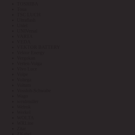
TOSHIBA
Toua
TSC LUCH
Ultraflash
Uniel
UNIVersal
VARTA
VEDA
VEKTOR BATTERY
Vektor Energy
Vergokan
Verlen-Volga
Vivo Luce
Volpe
Voltega
Voltum
Vossloh-Schwabe
Wago
weidmuller
Welrok
Werkel
WOLTA
WRLine
Zitar
ZKabel