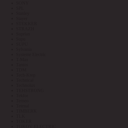
SONY
SPL
Stanley
Stayer
STEKKER
STRAZH
Suprlan
Supu
SUPU
Sylvania
Systeme Electric
T-Max
Tantos
TDM
Tech-Krep
Technical
Technolux
TEHSTRONG
Tekfor
Terneo
Tetenal
TIMBERK
TLK
TOKER
TOKOV ELECTRIC