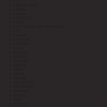
LG
Lighting control
Lightlux
Lightstar
LITEWELL
LIVAL
LKS (группа OBO Bettermann)
LLT
Lomond
LS Electric
LUMIER
LUXE
Mactronic
MAKEL
Makroflex
Mastech
Matrix
Maxell
Maytoni
MEANWELL
MENNEKES
Minamoto
Moeller
MOS
N-Power