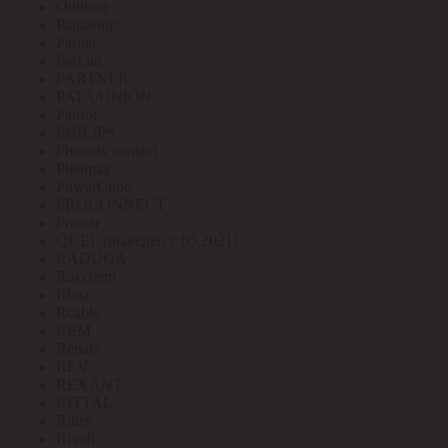
Outdoor
Panasonic
Paritet
ParLan
PARTNER
PATA/UNION
Patriot
PHILIPS
Phoenix contact
Pleomax
PowerCube
PROCONNECT
Prostar
QUEL (выведен с 05.2021)
RADUGA
Raychem
Rbuz
Rcable
REM
Renata
REV
REXANT
RITTAL
Ritter
Rivoli