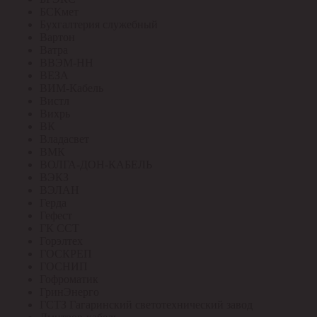
БСКмет
Бухгалтерия служебный
Вартон
Ватра
ВВЭМ-НН
ВЕЗА
ВИМ-Кабель
Вистл
Вихрь
ВК
Владасвет
ВМК
ВОЛГА-ДОН-КАБЕЛЬ
ВЭКЗ
ВЭЛАН
Герда
Гефест
ГК ССТ
Горэлтех
ГОСКРЕП
ГОСНИП
Гофроматик
ГринЭнерго
ГСТЗ Гагаринский светотехнический завод