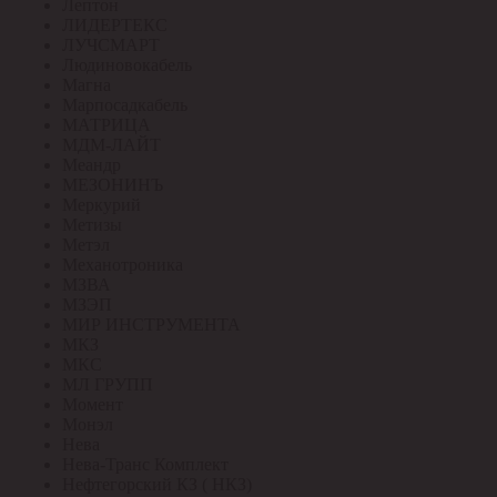
Лептон
ЛИДЕРТЕКС
ЛУЧСМАРТ
Людиновокабель
Магна
Марпосадкабель
МАТРИЦА
МДМ-ЛАЙТ
Меандр
МЕЗОНИНЪ
Меркурий
Метизы
Метэл
Механотроника
МЗВА
МЗЭП
МИР ИНСТРУМЕНТА
МКЗ
МКС
МЛ ГРУПП
Момент
Монэл
Нева
Нева-Транс Комплект
Нефтегорский КЗ ( НКЗ)