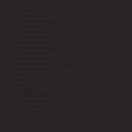
Штиль
Э-Пласт
Экотон
Эксперт-кабель
Эл. Бытовые изделия
Электрокабель
Электрокабель АО
Электроконтакт
Электролоток
Электрооборудование под ЗАКАЗ
Электротехмаш
Электротехник
Электротехника и Автоматика
Электрофидер
Элетех
Элкаб
ЭМ-КАБЕЛЬ
ЭНЕРГИЯ
ЭНЕРГОЗАЩИТА
Энергокомплект
Энергомера
ЭНЕРГОМИР
ЭРА
ЭРА АР
ЭРГ