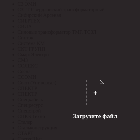
СЗ ЭМИ
СЗТТ Свердловский трансформаторный
Сибирский Арсенал
СИБРТЕХ
СИЛА
Силовые трансформатор ТМГ, ТСЗЛ
Синтэк
Система КМ
СКТ ГРУПП
СмартЭлектро
СМЗ
СОЛЕКС
Сосна
СОЭМИ
Союз (Универсал)
СПЕКТР
СПЕКТР
Спецкабель
Спецресурс
Спецстрой
Загрузите файл
СПКБ Техно
Сталер
Стальконструкция
СТАРТ
СтатусЩит