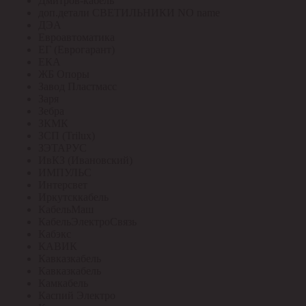
Дмитров-кабель
доп.детали СВЕТИЛЬНИКИ NO name
ДЭА
Евроавтоматика
ЕГ (Еврогарант)
ЕКА
ЖБ Опоры
Завод Пластмасс
Заря
Зебра
ЗКМК
ЗСП (Trilux)
ЗЭТАРУС
ИвКЗ (Ивановский)
ИМПУЛЬС
Интерсвет
Иркутсккабель
КабельМаш
КабельЭлектроСвязь
Кабэкс
КАВИК
Кавказкабель
Кавказкабель
Камкабель
Каспий Электро