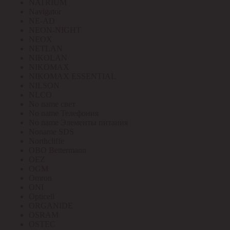
NATRIUM
Navigator
NE-AD
NEON-NIGHT
NEOX
NETLAN
NIKOLAN
NIKOMAX
NIKOMAX ESSENTIAL
NILSON
NLCO
No name свет
No name Телефония
No name Элементы питания
Noname SDS
Northcliffe
OBO Bettermann
OEZ
OGM
Omron
ONI
Opticell
ORGANIDE
OSRAM
OSTEC