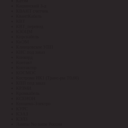
Катэм
Кашинский З-д
КВАНТ счетчик
КвантКабель
КВТ
КВТ_перевод
КЗОЦМ
Кирскабель
КиЭМ
Клинцовское УПП
КНС под заказ
Конкорд
Контакт
Контактор
КОСМОС
Кострома ИК1 (Транс-ры Т0,66)
КПП под заказ
КРЗМИ
Кромкабель
КСЕНОН
Кунцево-Электро
КУРС
КЭАЗ
КЭЛЗ
Лампы No name Россия