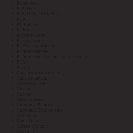
Росдюбель
РОСМЕН
РОСТОК-ЭЛЕКТРО
РСК
РТ-Кабель
Рубеж
Русский Свет
Русское тепло
РусЭлектроКабель
Рыбинсккабель
Рыбинскэлектрокабель(Призмиан)
РЭМ
РЭМЗ
Саранск лампа (Лисма)
Сарансккабель
САРМАТ-ЭМ
Сварог
Сварог
Свет Витебск
Световые Решения
Световые Технологии
СДСПЛАСТ
Севкабель
СегментЭнерго
Секунда