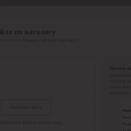
Отдел продаж
8 800 6000-600
Каталог
Акции
йла по каталогу
Сервис
ка список товаров, таблицу или смету.
Инструкция по работе
с сервисом
Оплата
Сервис ЭДО
Сервис ИТС-КА
Пример ф
Сервис API
Загружаемы
Контакты
О компании
столбцов, г
Вход
Регистрация
товара, вто
количество 
Крупнейший поставщик электро-технической продукции в
Выберите файл
России
Найти
перенесите файл в область окна
Искать по всем разделам