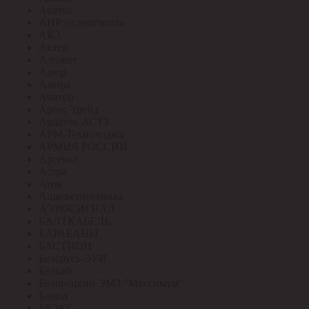
Аватех
АИР эл.двигатель
АКЗ
Актей
Алюмет
Алюр
Амира
Апатор
Аргос Трейд
Ардатов АСТЗ
АРМ-Технолоджи
АРМИЯ РОССИИ
Арсенал
Астра
Атон
Ашасветотехника
АЭРОСИГНАЛ
БАЛТКАБЕЛЬ
БАРАБАНЫ
БАСТИОН
Беларусь ЭУИ
Белкаб
Белорецкий ЭМЗ "Максимум"
Болид
БРЭКС