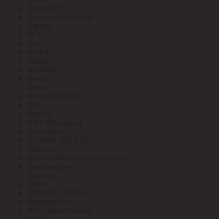
УралПласт
Услуги бухгалтерия
Уфакор
Ф-Т
ФА
ФАZА
Фабер
ФЕРЕКС
Фокус
Фотон
ФотоРАЗОВЫЕ
ФП
Фрунзе
ХКА (Кольчуга)
Хозтовары
ХОМОВ ЭЛЕКТРО
Цветлит
Центр кабельных технологий
Центркабель
Циркон
ЦМО
ЧЕТЫРЕ СЕЗОНА
Чувашкабель
ЧУП Элект Белтиз