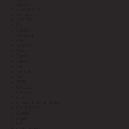
Eurolux
EUROSVET
Extherm
EZETEK
FA
FAROS
FEDAST
Felo
FEMAN
Feron
Ferrol
Finder
FIT
Fortisflex
Freya
FUJI
GALAD
GARIN
Gauss
General Lighting Systems
GENERICA
Geniled
Gigant
GP
Grand Meyer