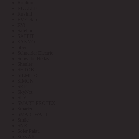
Robiton
RUCELF
Ruvinil
RVElektro
RVi
Safeline
SAFFIT
SANYO
Sber
Schneider Electric
Schwabe Hellas
Shenler
SHTOK
SIEMENS
SIMON
SKP
SkyNet
SLV
SMART PROTEX
Smartec
SMARTWATT
Smile
SNR
Soler Palau
SONAR