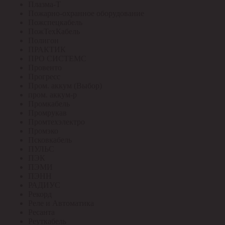
Плазма-Т
Пожарно-охранное оборудование
Пожспецкабель
ПожТехКабель
Полигон
ПРАКТИК
ПРО СИСТЕМС
Провенто
Прогресс
Пром. аккум (Выбор)
пром. аккум-р
Промкабель
Промрукав
Промтехэлектро
Промэко
Псковкабель
ПУЛЬС
ПЭК
ПЭМИ
ПЭНН
РАДИУС
Рекорд
Реле и Автоматика
Ресанта
Реуткабель