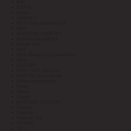
НЗС
НЗЭТК
Нилед
НИПОСТ
НКЗ /Электрокабель НН
НКУ
НОВАТЕК-ЭЛЕКТРО
Новомосковский КЗ
Новый свет
НПТ
НСК (Нижегородсетькабель)
Овен
ОНЛАЙТ
ООО "ЭТЗ" г.Калуга
ООО ГК Склад-Архив
Опора инжиниринг
Ордер
Ореол
Паракс
ПАРТНЕР-ЭЛЕКТРО
Паскаль
Пересвет
Пересвет КЗ
ПЗЭМИ
ПКТ