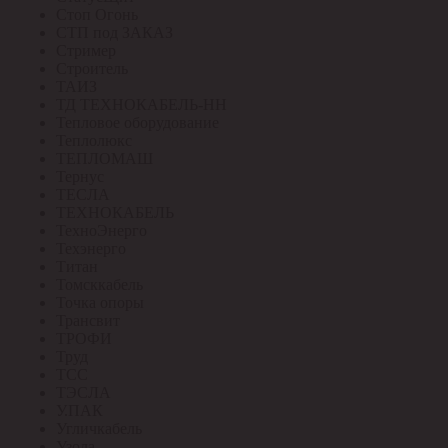
Стоп Огонь
СТП под ЗАКАЗ
Стример
Строитель
ТАИЗ
ТД ТЕХНОКАБЕЛЬ-НН
Тепловое оборудование
Теплолюкс
ТЕПЛОМАШ
Тернус
ТЕСЛА
ТЕХНОКАБЕЛЬ
ТехноЭнерго
Техэнерго
Титан
Томсккабель
Точка опоры
Трансвит
ТРОФИ
Труд
ТСС
ТЭСЛА
У.ПАК
Угличкабель
Узола