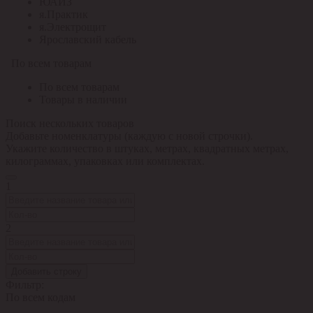
ЮАИЗ
я.Практик
я.Электрощит
Ярославский кабель
По всем товарам
По всем товарам
Товары в наличии
Поиск нескольких товаров
Добавьте номенклатуры (каждую с новой строчки).
Укажите количество в штуках, метрах, квадратных метрах,
килограммах, упаковках или комплектах.
1
2
Добавить строку
Фильтр:
По всем кодам