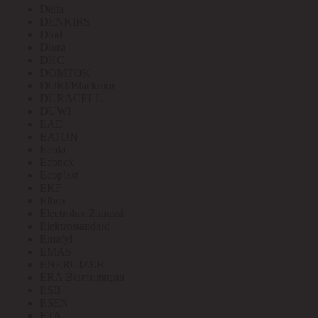
Delta
DENKIRS
Diod
Diora
DKC
DOMTOK
DORI/Blackmor
DURACELL
DUWI
EAE
EATON
Ecola
Econex
Ecoplast
EKF
Elbox
Electrolux Zanussi
Elektrostandard
Emafyl
EMAS
ENERGIZER
ERA Вентиляция
ESB
ESEN
ETA