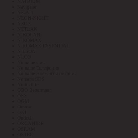
NATRIUM
Navigator
NE-AD
NEON-NIGHT
NEOX
NETLAN
NIKOLAN
NIKOMAX
NIKOMAX ESSENTIAL
NILSON
NLCO
No name свет
No name Телефония
No name Элементы питания
Noname SDS
Northcliffe
OBO Bettermann
OEZ
OGM
Omron
ONI
Opticell
ORGANIDE
OSRAM
OSTEC