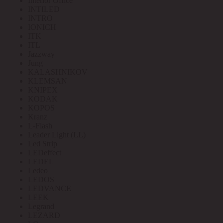
Interior Office
INTILED
INTRO
IONICH
ITK
ITL
Jazzway
Jung
KALASHNIKOV
KLEMSAN
KNIPEX
KODAK
KOPOS
Kranz
L-Flash
Leader Light (LL)
Led Strip
LEDeffect
LEDEL
Ledeo
LEDOS
LEDVANCE
LEEK
Legrand
LEZARD