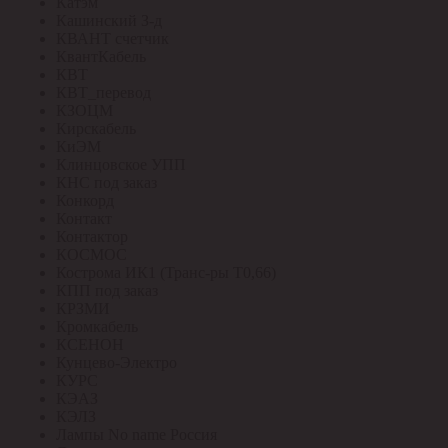
Катэм
Кашинский З-д
КВАНТ счетчик
КвантКабель
КВТ
КВТ_перевод
КЗОЦМ
Кирскабель
КиЭМ
Клинцовское УПП
КНС под заказ
Конкорд
Контакт
Контактор
КОСМОС
Кострома ИК1 (Транс-ры Т0,66)
КПП под заказ
КРЗМИ
Кромкабель
КСЕНОН
Кунцево-Электро
КУРС
КЭАЗ
КЭЛЗ
Лампы No name Россия