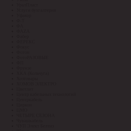
УралПласт
Услуги бухгалтерия
Уфакор
Ф-Т
ФА
ФАZА
Фабер
ФЕРЕКС
Фокус
Фотон
ФотоРАЗОВЫЕ
ФП
Фрунзе
ХКА (Кольчуга)
Хозтовары
ХОМОВ ЭЛЕКТРО
Цветлит
Центр кабельных технологий
Центркабель
Циркон
ЦМО
ЧЕТЫРЕ СЕЗОНА
Чувашкабель
ЧУП Элект Белтиз