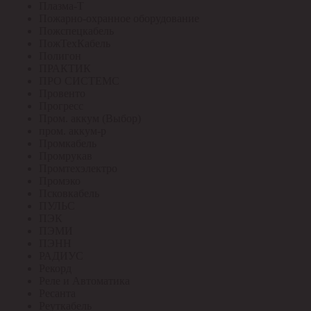
Плазма-Т
Пожарно-охранное оборудование
Пожспецкабель
ПожТехКабель
Полигон
ПРАКТИК
ПРО СИСТЕМС
Провенто
Прогресс
Пром. аккум (Выбор)
пром. аккум-р
Промкабель
Промрукав
Промтехэлектро
Промэко
Псковкабель
ПУЛЬС
ПЭК
ПЭМИ
ПЭНН
РАДИУС
Рекорд
Реле и Автоматика
Ресанта
Реуткабель