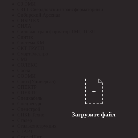
СЗ ЭМИ
СЗТТ Свердловский трансформаторный
Сибирский Арсенал
СИБРТЕХ
СИЛА
Силовые трансформатор ТМГ, ТСЗЛ
Синтэк
Система КМ
СКТ ГРУПП
СмартЭлектро
СМЗ
СОЛЕКС
Сосна
СОЭМИ
Союз (Универсал)
СПЕКТР
СПЕКТР
Спецкабель
Спецресурс
Спецстрой
Загрузите файл
СПКБ Техно
Сталер
Стальконструкция
СТАРТ
СтатусЩит