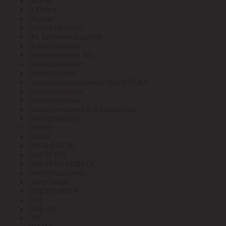
Штиль
Э-Пласт
Экотон
Эксперт-кабель
Эл. Бытовые изделия
Электрокабель
Электрокабель АО
Электроконтакт
Электролоток
Электрооборудование под ЗАКАЗ
Электротехмаш
Электротехник
Электротехника и Автоматика
Электрофидер
Элетех
Элкаб
ЭМ-КАБЕЛЬ
ЭНЕРГИЯ
ЭНЕРГОЗАЩИТА
Энергокомплект
Энергомера
ЭНЕРГОМИР
ЭРА
ЭРА АР
ЭРГ