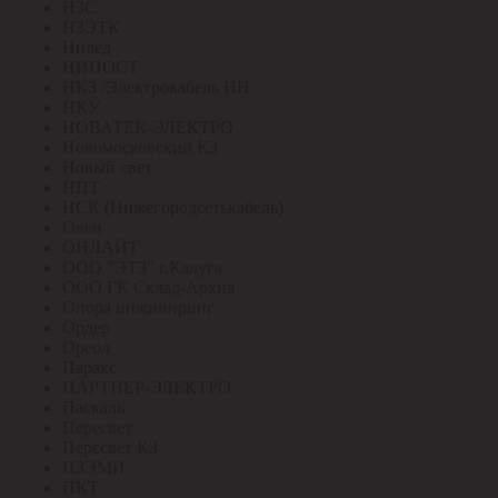
НЗС
НЗЭТК
Нилед
НИПОСТ
НКЗ /Электрокабель НН
НКУ
НОВАТЕК-ЭЛЕКТРО
Новомосковский КЗ
Новый свет
НПТ
НСК (Нижегородсетькабель)
Овен
ОНЛАЙТ
ООО "ЭТЗ" г.Калуга
ООО ГК Склад-Архив
Опора инжиниринг
Ордер
Ореол
Паракс
ПАРТНЕР-ЭЛЕКТРО
Паскаль
Пересвет
Пересвет КЗ
ПЗЭМИ
ПКТ