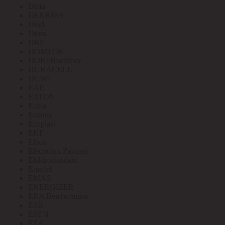
Delta
DENKIRS
Diod
Diora
DKC
DOMTOK
DORI/Blackmor
DURACELL
DUWI
EAE
EATON
Ecola
Econex
Ecoplast
EKF
Elbox
Electrolux Zanussi
Elektrostandard
Emafyl
EMAS
ENERGIZER
ERA Вентиляция
ESB
ESEN
ETA