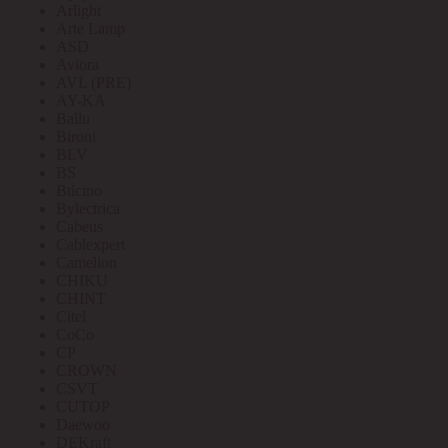
Arlight
Arte Lamp
ASD
Aviora
AVL (PRE)
AY-KA
Ballu
Bironi
BLV
BS
Bticino
Bylectrica
Cabeus
Cablexpert
Camelion
CHIKU
CHINT
Citel
CoCo
CP
CROWN
CSVT
CUTOP
Daewoo
DEKraft