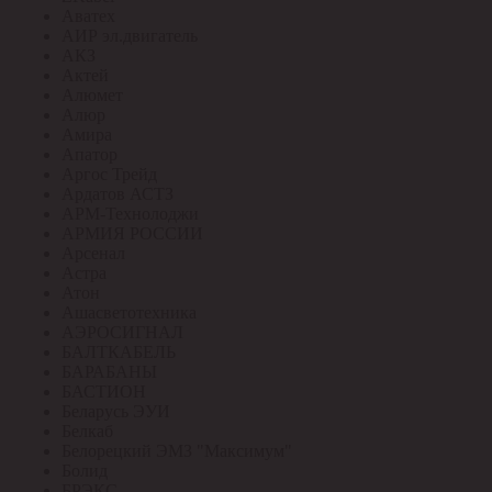
Аватех
АИР эл.двигатель
АКЗ
Актей
Алюмет
Алюр
Амира
Апатор
Аргос Трейд
Ардатов АСТЗ
АРМ-Технолоджи
АРМИЯ РОССИИ
Арсенал
Астра
Атон
Ашасветотехника
АЭРОСИГНАЛ
БАЛТКАБЕЛЬ
БАРАБАНЫ
БАСТИОН
Беларусь ЭУИ
Белкаб
Белорецкий ЭМЗ "Максимум"
Болид
БРЭКС