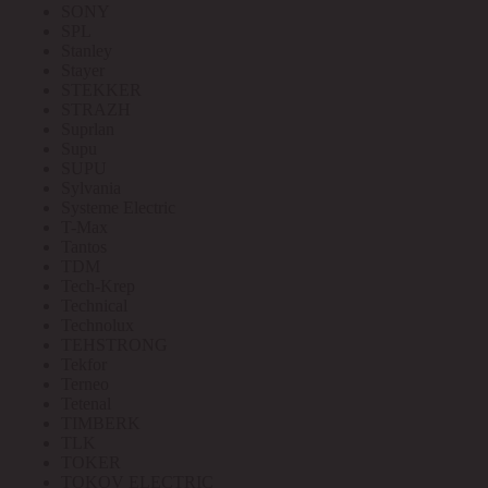
SONY
SPL
Stanley
Stayer
STEKKER
STRAZH
Suprlan
Supu
SUPU
Sylvania
Systeme Electric
T-Max
Tantos
TDM
Tech-Krep
Technical
Technolux
TEHSTRONG
Tekfor
Terneo
Tetenal
TIMBERK
TLK
TOKER
TOKOV ELECTRIC