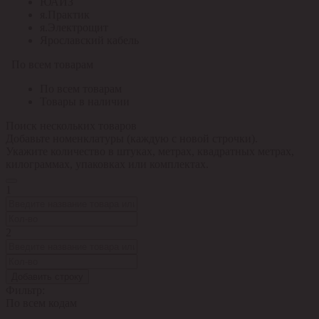
ЮАИЗ
я.Практик
я.Электрощит
Ярославский кабель
По всем товарам
По всем товарам
Товары в наличии
Поиск нескольких товаров
Добавьте номенклатуры (каждую с новой строчки).
Укажите количество в штуках, метрах, квадратных метрах,
килограммах, упаковках или комплектах.
1
2
Добавить строку
Фильтр:
По всем кодам