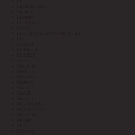
LG
Lighting control
Lightlux
Lightstar
LITEWELL
LIVAL
LKS (группа OBO Bettermann)
LLT
Lomond
LS Electric
LUMIER
LUXE
Mactronic
MAKEL
Makroflex
Mastech
Matrix
Maxell
Maytoni
MEANWELL
MENNEKES
Minamoto
Moeller
MOS
N-Power