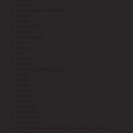
БСКмет
Бухгалтерия служебный
Вартон
Ватра
ВВЭМ-НН
ВЕЗА
ВИМ-Кабель
Вистл
Вихрь
ВК
Владасвет
ВМК
ВОЛГА-ДОН-КАБЕЛЬ
ВЭКЗ
ВЭЛАН
Герда
Гефест
ГК ССТ
Горэлтех
ГОСКРЕП
ГОСНИП
Гофроматик
ГринЭнерго
ГСТЗ Гагаринский светотехнический завод