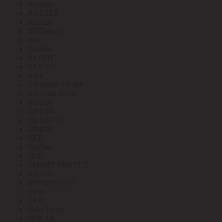
Robiton
RUCELF
Ruvinil
RVElektro
RVi
Safeline
SAFFIT
SANYO
Sber
Schneider Electric
Schwabe Hellas
Shenler
SHTOK
SIEMENS
SIMON
SKP
SkyNet
SLV
SMART PROTEX
Smartec
SMARTWATT
Smile
SNR
Soler Palau
SONAR