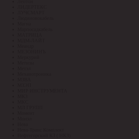
Лептон
ЛИДЕРТЕКС
ЛУЧСМАРТ
Людиновокабель
Магна
Марпосадкабель
МАТРИЦА
МДМ-ЛАЙТ
Меандр
МЕЗОНИНЪ
Меркурий
Метизы
Метэл
Механотроника
МЗВА
МЗЭП
МИР ИНСТРУМЕНТА
МКЗ
МКС
МЛ ГРУПП
Момент
Монэл
Нева
Нева-Транс Комплект
Нефтегорский КЗ ( НКЗ)