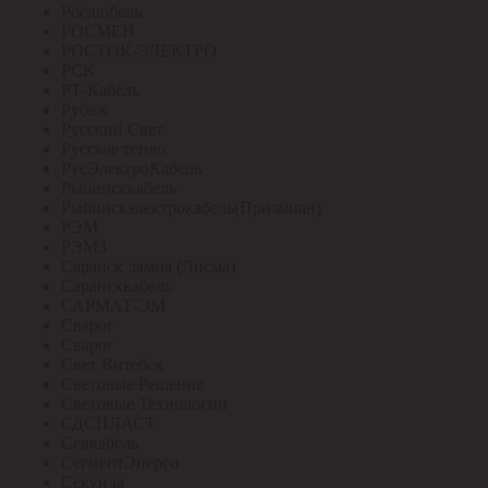
Росдюбель
РОСМЕН
РОСТОК-ЭЛЕКТРО
РСК
РТ-Кабель
Рубеж
Русский Свет
Русское тепло
РусЭлектроКабель
Рыбинсккабель
Рыбинскэлектрокабель(Призмиан)
РЭМ
РЭМЗ
Саранск лампа (Лисма)
Сарансккабель
САРМАТ-ЭМ
Сварог
Сварог
Свет Витебск
Световые Решения
Световые Технологии
СДСПЛАСТ
Севкабель
СегментЭнерго
Секунда