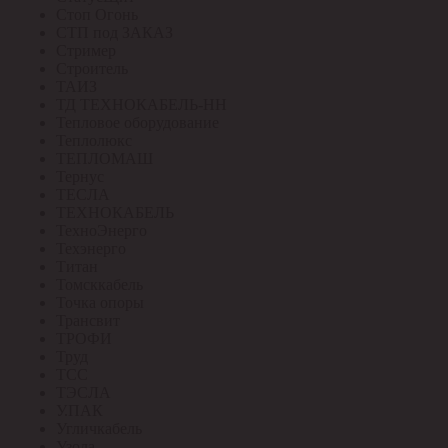
Стоп Огонь
СТП под ЗАКАЗ
Стример
Строитель
ТАИЗ
ТД ТЕХНОКАБЕЛЬ-НН
Тепловое оборудование
Теплолюкс
ТЕПЛОМАШ
Тернус
ТЕСЛА
ТЕХНОКАБЕЛЬ
ТехноЭнерго
Техэнерго
Титан
Томсккабель
Точка опоры
Трансвит
ТРОФИ
Труд
ТСС
ТЭСЛА
У.ПАК
Угличкабель
Узола