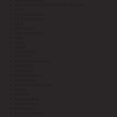
Дмитров-кабель
доп.детали СВЕТИЛЬНИКИ NO name
ДЭА
Евроавтоматика
ЕГ (Еврогарант)
ЕКА
ЖБ Опоры
Завод Пластмасс
Заря
Зебра
ЗКМК
ЗСП (Trilux)
ЗЭТАРУС
ИвКЗ (Ивановский)
ИМПУЛЬС
Интерсвет
Иркутсккабель
КабельМаш
КабельЭлектроСвязь
Кабэкс
КАВИК
Кавказкабель
Кавказкабель
Камкабель
Каспий Электро