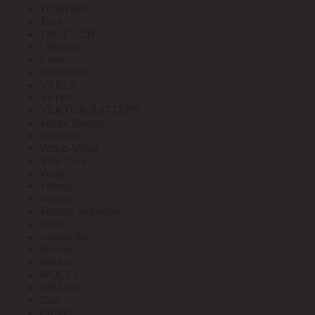
TOSHIBA
Toua
TSC LUCH
Ultraflash
Uniel
UNIVersal
VARTA
VEDA
VEKTOR BATTERY
Vektor Energy
Vergokan
Verlen-Volga
Vivo Luce
Volpe
Voltega
Voltum
Vossloh-Schwabe
Wago
weidmuller
Welrok
Werkel
WOLTA
WRLine
Zitar
ZKabel