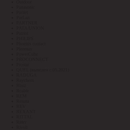
Outdoor
Panasonic
Paritet
ParLan
PARTNER
PATA/UNION
Patriot
PHILIPS
Phoenix contact
Pleomax
PowerCube
PROCONNECT
Prostar
QUEL (выведен с 05.2021)
RADUGA
Raychem
Rbuz
Rcable
REM
Renata
REV
REXANT
RITTAL
Ritter
Rivoli