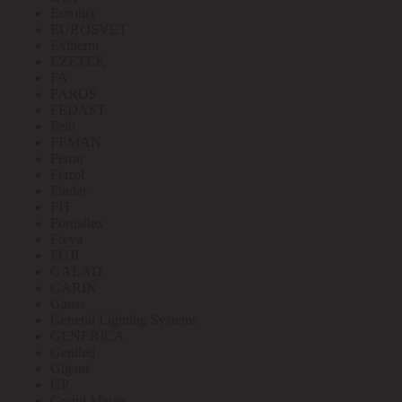
Eurolux
EUROSVET
Extherm
EZETEK
FA
FAROS
FEDAST
Felo
FEMAN
Feron
Ferrol
Finder
FIT
Fortisflex
Freya
FUJI
GALAD
GARIN
Gauss
General Lighting Systems
GENERICA
Geniled
Gigant
GP
Grand Meyer