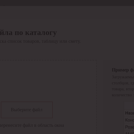
Отдел продаж
8 800 6000-600
Каталог
Акции
йла по каталогу
Сервис
ка список товаров, таблицу или смету.
Инструкция по работе
с сервисом
Оплата
Сервис ЭДО
Сервис ИТС-КА
Пример ф
Сервис API
Загружаемы
Контакты
О компании
столбцов, г
Вход
Регистрация
товара, вто
количество 
Крупнейший поставщик электро-технической продукции в
Выберите файл
России
Найти
перенесите файл в область окна
Искать по всем разделам