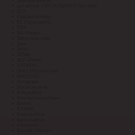
Дмитров-кабель
доп.детали СВЕТИЛЬНИКИ NO name
ДЭА
Евроавтоматика
ЕГ (Еврогарант)
ЕКА
ЖБ Опоры
Завод Пластмасс
Заря
Зебра
ЗКМК
ЗСП (Trilux)
ЗЭТАРУС
ИвКЗ (Ивановский)
ИМПУЛЬС
Интерсвет
Иркутсккабель
КабельМаш
КабельЭлектроСвязь
Кабэкс
КАВИК
Кавказкабель
Кавказкабель
Камкабель
Каспий Электро