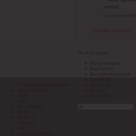
По всем кодам
Поддерживаемые форма
По всем кодам
Код Толедо
Код производителя
Скачать образец
Код РАЭК
Код ETIM
Код РС
Код ЭТМ
По всем кодам
Прочие
По всем кодам
По всем производителям
Код Толедо
Код производителя
Код РАЭК
По всем производителям
Код ETIM
.Systeme Electric
Код РС
ABB
Код ЭТМ
ABL
AGIS Profile
ALB
ALTECO
Ansmann
APC
Apeyron Electrics