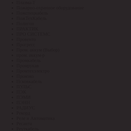
Плазма-Т
Пожарно-охранное оборудование
Пожспецкабель
ПожТехКабель
Полигон
ПРАКТИК
ПРО СИСТЕМС
Провенто
Прогресс
Пром. аккум (Выбор)
пром. аккум-р
Промкабель
Промрукав
Промтехэлектро
Промэко
Псковкабель
ПУЛЬС
ПЭК
ПЭМИ
ПЭНН
РАДИУС
Рекорд
Реле и Автоматика
Ресанта
Реуткабель