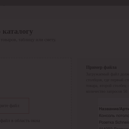
Отдел продаж
8 800 6000-600
Каталог
Акции
 каталогу
Сервис
товаров, таблицу или смету.
Инструкция по работе
с сервисом
Оплата
Сервис ЭДО
Сервис ИТС-КА
Пример файла
Сервис API
Загружаемый файл долж
Контакты
О компании
столбцов, где первый с
Вход
Регистрация
товара, второй столбец
количество запросов 50.
Крупнейший поставщик электро-технической продукции в
рите файл
России
Найти
файл в область окна
Искать по всем разделам