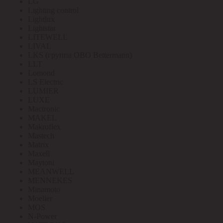
LG
Lighting control
Lightlux
Lightstar
LITEWELL
LIVAL
LKS (группа OBO Bettermann)
LLT
Lomond
LS Electric
LUMIER
LUXE
Mactronic
MAKEL
Makroflex
Mastech
Matrix
Maxell
Maytoni
MEANWELL
MENNEKES
Minamoto
Moeller
MOS
N-Power