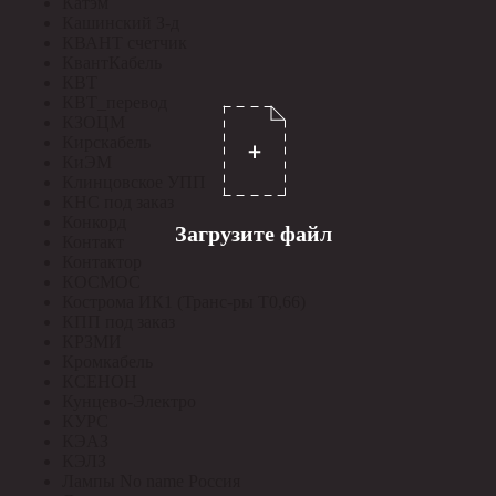
Катэм
Кашинский З-д
КВАНТ счетчик
КвантКабель
КВТ
КВТ_перевод
КЗОЦМ
Кирскабель
КиЭМ
Клинцовское УПП
КНС под заказ
Конкорд
Загрузите файл
Контакт
Контактор
КОСМОС
Кострома ИК1 (Транс-ры Т0,66)
КПП под заказ
КРЗМИ
Кромкабель
КСЕНОН
Кунцево-Электро
КУРС
КЭАЗ
КЭЛЗ
Лампы No name Россия