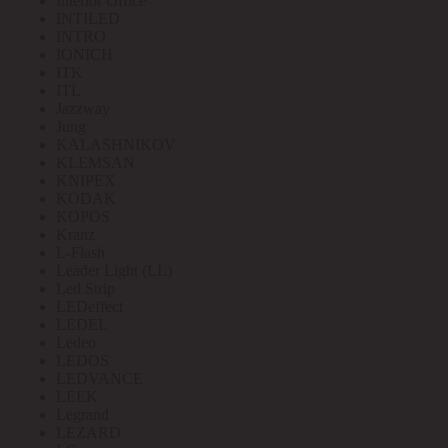
Interior Office
INTILED
INTRO
IONICH
ITK
ITL
Jazzway
Jung
KALASHNIKOV
KLEMSAN
KNIPEX
KODAK
KOPOS
Kranz
L-Flash
Leader Light (LL)
Led Strip
LEDeffect
LEDEL
Ledeo
LEDOS
LEDVANCE
LEEK
Legrand
LEZARD