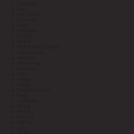
TOSHIBA
Toua
TSC LUCH
Ultraflash
Uniel
UNIVersal
VARTA
VEDA
VEKTOR BATTERY
Vektor Energy
Vergokan
Verlen-Volga
Vivo Luce
Volpe
Voltega
Voltum
Vossloh-Schwabe
Wago
weidmuller
Welrok
Werkel
WOLTA
WRLine
Zitar
ZKabel