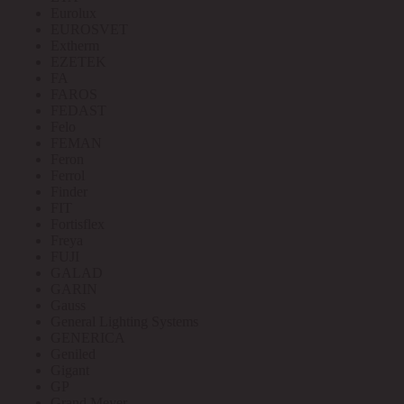
Eurolux
EUROSVET
Extherm
EZETEK
FA
FAROS
FEDAST
Felo
FEMAN
Feron
Ferrol
Finder
FIT
Fortisflex
Freya
FUJI
GALAD
GARIN
Gauss
General Lighting Systems
GENERICA
Geniled
Gigant
GP
Grand Meyer