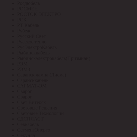
Росдюбель
РОСМЕН
РОСТОК-ЭЛЕКТРО
РСК
РТ-Кабель
Рубеж
Русский Свет
Русское тепло
РусЭлектроКабель
Рыбинсккабель
Рыбинскэлектрокабель(Призмиан)
РЭМ
РЭМЗ
Саранск лампа (Лисма)
Сарансккабель
САРМАТ-ЭМ
Сварог
Сварог
Свет Витебск
Световые Решения
Световые Технологии
СДСПЛАСТ
Севкабель
СегментЭнерго
Секунда