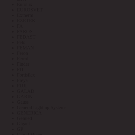
Eurolux
EUROSVET
Extherm
EZETEK
FA
FAROS
FEDAST
Felo
FEMAN
Feron
Ferrol
Finder
FIT
Fortisflex
Freya
FUJI
GALAD
GARIN
Gauss
General Lighting Systems
GENERICA
Geniled
Gigant
GP
Grand Meyer