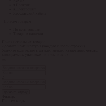
ЮАИЗ
я.Практик
я.Электрощит
Ярославский кабель
По всем товарам
По всем товарам
Товары в наличии
Поиск нескольких товаров
Добавьте номенклатуры (каждую с новой строчки).
Укажите количество в штуках, метрах, квадратных метрах,
килограммах, упаковках или комплектах.
1
2
Добавить строку
Фильтр:
По всем кодам