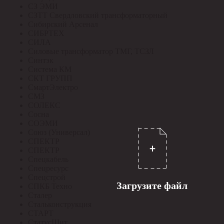
СЗ ЭМИ
СЗТТ Свердловский трансформаторный
Сибирский Арсенал
СИБРТЕХ
СИЛА
Силовые трансформатор ТМГ, ТСЗЛ
Синтэк
Система КМ
СКТ ГРУПП
СмартЭлектро
СМЗ
СОЛЕКС
Сосна
СОЭМИ
Союз (Универсал)
СПЕКТР
СПЕКТР
Спецкабель
Спецресурс
Спецстрой
Загрузите файл
СПКБ Техно
Сталер
Стальконструкция
СТАРТ
СтатусЩит