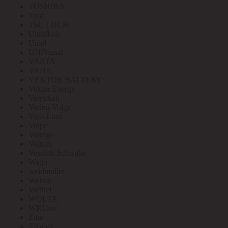
TOSHIBA
Toua
TSC LUCH
Ultraflash
Uniel
UNIVersal
VARTA
VEDA
VEKTOR BATTERY
Vektor Energy
Vergokan
Verlen-Volga
Vivo Luce
Volpe
Voltega
Voltum
Vossloh-Schwabe
Wago
weidmuller
Welrok
Werkel
WOLTA
WRLine
Zitar
ZKabel