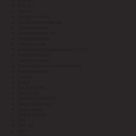
Штиль
Э-Пласт
Экотон
Эксперт-кабель
Эл. Бытовые изделия
Электрокабель
Электрокабель АО
Электроконтакт
Электролоток
Электрооборудование под ЗАКАЗ
Электротехмаш
Электротехник
Электротехника и Автоматика
Электрофидер
Элетех
Элкаб
ЭМ-КАБЕЛЬ
ЭНЕРГИЯ
ЭНЕРГОЗАЩИТА
Энергокомплект
Энергомера
ЭНЕРГОМИР
ЭРА
ЭРА АР
ЭРГ