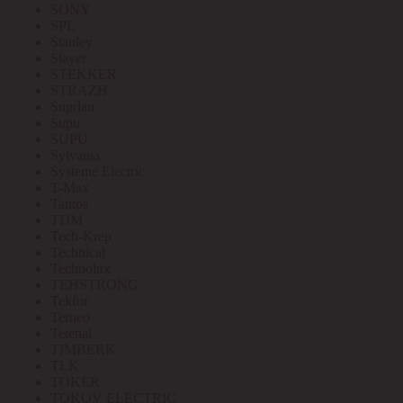
SONY
SPL
Stanley
Stayer
STEKKER
STRAZH
Suprlan
Supu
SUPU
Sylvania
Systeme Electric
T-Max
Tantos
TDM
Tech-Krep
Technical
Technolux
TEHSTRONG
Tekfor
Terneo
Tetenal
TIMBERK
TLK
TOKER
TOKOV ELECTRIC