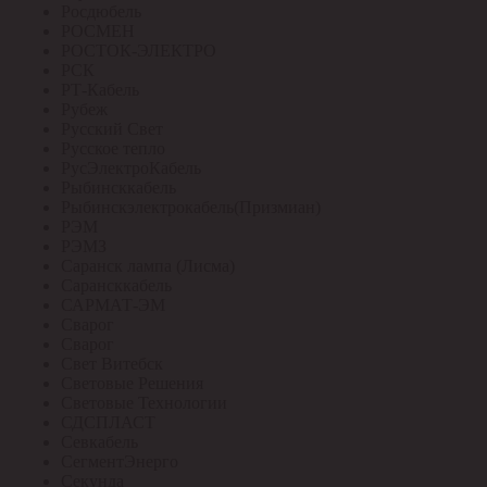
Росдюбель
РОСМЕН
РОСТОК-ЭЛЕКТРО
РСК
РТ-Кабель
Рубеж
Русский Свет
Русское тепло
РусЭлектроКабель
Рыбинсккабель
Рыбинскэлектрокабель(Призмиан)
РЭМ
РЭМЗ
Саранск лампа (Лисма)
Сарансккабель
САРМАТ-ЭМ
Сварог
Сварог
Свет Витебск
Световые Решения
Световые Технологии
СДСПЛАСТ
Севкабель
СегментЭнерго
Секунда