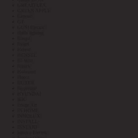
GREATFLEX
GREEN APPLE
Greenel
GT
GUSI Electric
Halla lighting
Haupa
Hegel
Helvar
HENSEL
Hi-Watt
Hintek
Hofmann
Horoz
HUTER
Hyperline
HYUNDAI
IEK
Image Art
IN HOME
INNOLUX
INSTALL
INSTART
Interior Electric