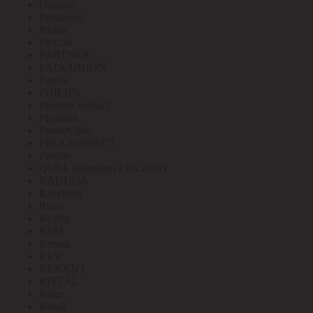
Outdoor
Panasonic
Paritet
ParLan
PARTNER
PATA/UNION
Patriot
PHILIPS
Phoenix contact
Pleomax
PowerCube
PROCONNECT
Prostar
QUEL (выведен с 05.2021)
RADUGA
Raychem
Rbuz
Rcable
REM
Renata
REV
REXANT
RITTAL
Ritter
Rivoli