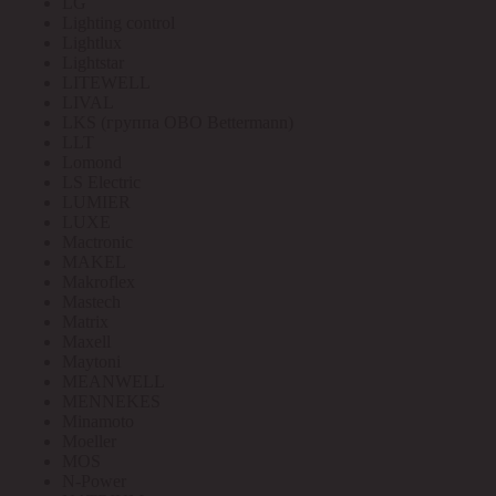
LG
Lighting control
Lightlux
Lightstar
LITEWELL
LIVAL
LKS (группа OBO Bettermann)
LLT
Lomond
LS Electric
LUMIER
LUXE
Mactronic
MAKEL
Makroflex
Mastech
Matrix
Maxell
Maytoni
MEANWELL
MENNEKES
Minamoto
Moeller
MOS
N-Power