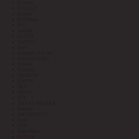
Robiton
RUCELF
Ruvinil
RVElektro
RVi
Safeline
SAFFIT
SANYO
Sber
Schneider Electric
Schwabe Hellas
Shenler
SHTOK
SIEMENS
SIMON
SKP
SkyNet
SLV
SMART PROTEX
Smartec
SMARTWATT
Smile
SNR
Soler Palau
SONAR