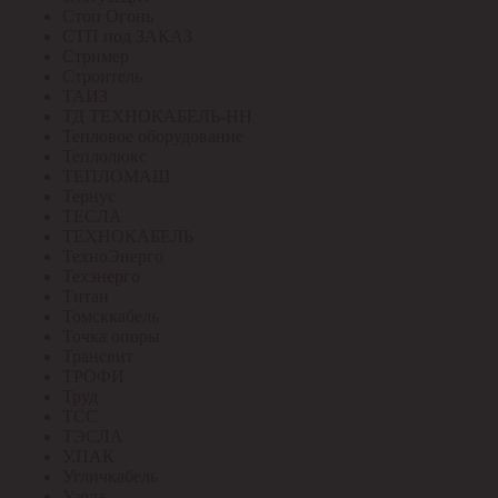
Стоп Огонь
СТП под ЗАКАЗ
Стример
Строитель
ТАИЗ
ТД ТЕХНОКАБЕЛЬ-НН
Тепловое оборудование
Теплолюкс
ТЕПЛОМАШ
Тернус
ТЕСЛА
ТЕХНОКАБЕЛЬ
ТехноЭнерго
Техэнерго
Титан
Томсккабель
Точка опоры
Трансвит
ТРОФИ
Труд
ТСС
ТЭСЛА
У.ПАК
Угличкабель
Узола