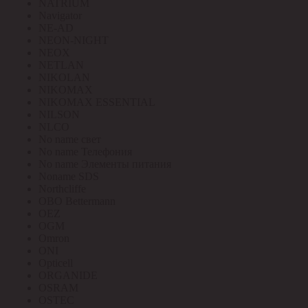
NATRIUM
Navigator
NE-AD
NEON-NIGHT
NEOX
NETLAN
NIKOLAN
NIKOMAX
NIKOMAX ESSENTIAL
NILSON
NLCO
No name свет
No name Телефония
No name Элементы питания
Noname SDS
Northcliffe
OBO Bettermann
OEZ
OGM
Omron
ONI
Opticell
ORGANIDE
OSRAM
OSTEC