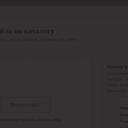
Отдел продаж
8 800 6000-600
Каталог
Акции
йла по каталогу
Сервис
ка список товаров, таблицу или смету.
Инструкция по работе
с сервисом
Оплата
Сервис ЭДО
Сервис ИТС-КА
Пример ф
Сервис API
Загружаемы
Контакты
О компании
столбцов, г
Вход
Регистрация
товара, вто
количество 
Крупнейший поставщик электро-технической продукции в
Выберите файл
России
Найти
перенесите файл в область окна
Искать по всем разделам