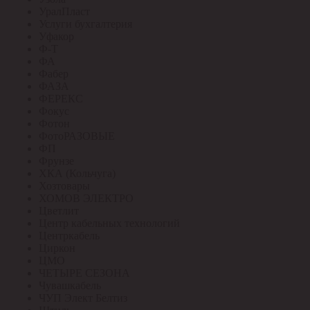
УралПласт
Услуги бухгалтерия
Уфакор
Ф-Т
ФА
Фабер
ФАЗА
ФЕРЕКС
Фокус
Фотон
ФотоРАЗОВЫЕ
ФП
Фрунзе
ХКА (Кольчуга)
Хозтовары
ХОМОВ ЭЛЕКТРО
Цветлит
Центр кабельных технологий
Центркабель
Циркон
ЦМО
ЧЕТЫРЕ СЕЗОНА
Чувашкабель
ЧУП Элект Белтиз