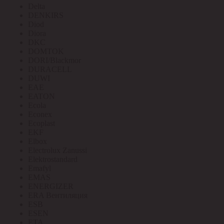
Delta
DENKIRS
Diod
Diora
DKC
DOMTOK
DORI/Blackmor
DURACELL
DUWI
EAE
EATON
Ecola
Econex
Ecoplast
EKF
Elbox
Electrolux Zanussi
Elektrostandard
Emafyl
EMAS
ENERGIZER
ERA Вентиляция
ESB
ESEN
ETA