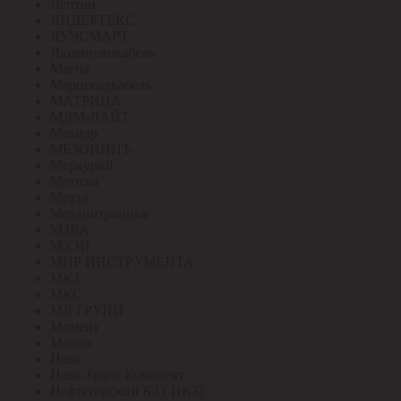
Лептон
ЛИДЕРТЕКС
ЛУЧСМАРТ
Людиновокабель
Магна
Марпосадкабель
МАТРИЦА
МДМ-ЛАЙТ
Меандр
МЕЗОНИНЪ
Меркурий
Метизы
Метэл
Механотроника
МЗВА
МЗЭП
МИР ИНСТРУМЕНТА
МКЗ
МКС
МЛ ГРУПП
Момент
Монэл
Нева
Нева-Транс Комплект
Нефтегорский КЗ ( НКЗ)