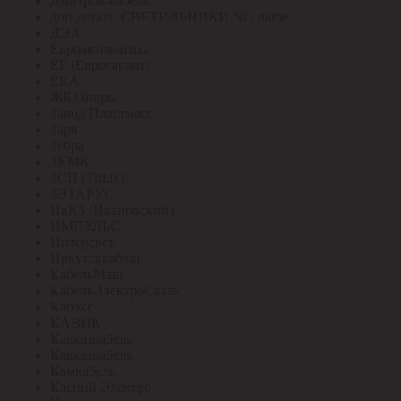
Дмитров-кабель
доп.детали СВЕТИЛЬНИКИ NO name
ДЭА
Евроавтоматика
ЕГ (Еврогарант)
ЕКА
ЖБ Опоры
Завод Пластмасс
Заря
Зебра
ЗКМК
ЗСП (Trilux)
ЗЭТАРУС
ИвКЗ (Ивановский)
ИМПУЛЬС
Интерсвет
Иркутсккабель
КабельМаш
КабельЭлектроСвязь
Кабэкс
КАВИК
Кавказкабель
Кавказкабель
Камкабель
Каспий Электро