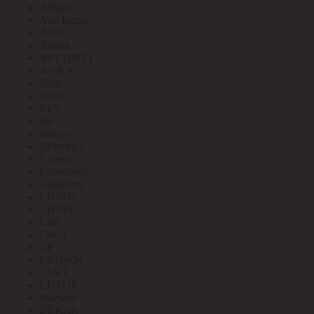
Arlight
Arte Lamp
ASD
Aviora
AVL (PRE)
AY-KA
Ballu
Bironi
BLV
BS
Bticino
Bylectrica
Cabeus
Cablexpert
Camelion
CHIKU
CHINT
Citel
CoCo
CP
CROWN
CSVT
CUTOP
Daewoo
DEKraft