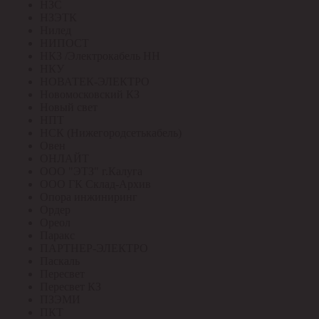
НЗС
НЗЭТК
Нилед
НИПОСТ
НКЗ /Электрокабель НН
НКУ
НОВАТЕК-ЭЛЕКТРО
Новомосковский КЗ
Новый свет
НПТ
НСК (Нижегородсетькабель)
Овен
ОНЛАЙТ
ООО "ЭТЗ" г.Калуга
ООО ГК Склад-Архив
Опора инжиниринг
Ордер
Ореол
Паракс
ПАРТНЕР-ЭЛЕКТРО
Паскаль
Пересвет
Пересвет КЗ
ПЗЭМИ
ПКТ