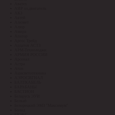
Аватех
АИР эл.двигатель
АКЗ
Актей
Алюмет
Алюр
Амира
Апатор
Аргос Трейд
Ардатов АСТЗ
АРМ-Технолоджи
АРМИЯ РОССИИ
Арсенал
Астра
Атон
Ашасветотехника
АЭРОСИГНАЛ
БАЛТКАБЕЛЬ
БАРАБАНЫ
БАСТИОН
Беларусь ЭУИ
Белкаб
Белорецкий ЭМЗ "Максимум"
Болид
БРЭКС