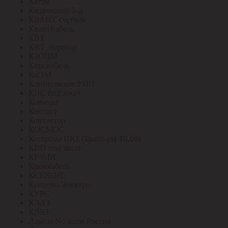
Катэм
Кашинский З-д
КВАНТ счетчик
КвантКабель
КВТ
КВТ_перевод
КЗОЦМ
Кирскабель
КиЭМ
Клинцовское УПП
КНС под заказ
Конкорд
Контакт
Контактор
КОСМОС
Кострома ИК1 (Транс-ры Т0,66)
КПП под заказ
КРЗМИ
Кромкабель
КСЕНОН
Кунцево-Электро
КУРС
КЭАЗ
КЭЛЗ
Лампы No name Россия