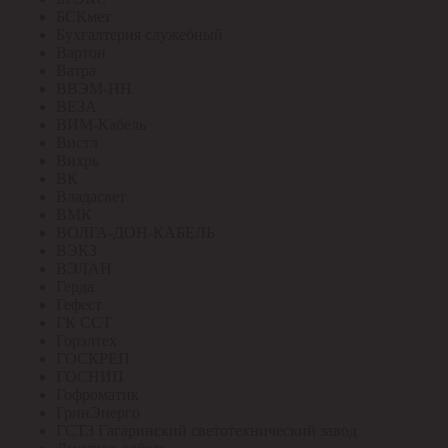
БСКмет
Бухгалтерия служебный
Вартон
Ватра
ВВЭМ-НН
ВЕЗА
ВИМ-Кабель
Вистл
Вихрь
ВК
Владасвет
ВМК
ВОЛГА-ДОН-КАБЕЛЬ
ВЭКЗ
ВЭЛАН
Герда
Гефест
ГК ССТ
Горэлтех
ГОСКРЕП
ГОСНИП
Гофроматик
ГринЭнерго
ГСТЗ Гагаринский светотехнический завод