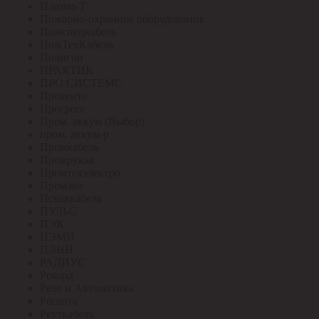
Плазма-Т
Пожарно-охранное оборудование
Пожспецкабель
ПожТехКабель
Полигон
ПРАКТИК
ПРО СИСТЕМС
Провенто
Прогресс
Пром. аккум (Выбор)
пром. аккум-р
Промкабель
Промрукав
Промтехэлектро
Промэко
Псковкабель
ПУЛЬС
ПЭК
ПЭМИ
ПЭНН
РАДИУС
Рекорд
Реле и Автоматика
Ресанта
Реуткабель