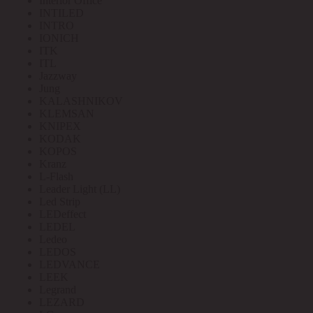
Interior Office
INTILED
INTRO
IONICH
ITK
ITL
Jazzway
Jung
KALASHNIKOV
KLEMSAN
KNIPEX
KODAK
KOPOS
Kranz
L-Flash
Leader Light (LL)
Led Strip
LEDeffect
LEDEL
Ledeo
LEDOS
LEDVANCE
LEEK
Legrand
LEZARD