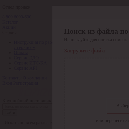
Отдел продаж
8 800 6000-600
Каталог
Акции
Поиск из файла по
Сервис
Используйте для поиска список 
Инструкция по работе
с сервисом
Загрузите файл
Оплата
Сервис ЭДО
Сервис ИТС-КА
Сервис API
Контакты
О компании
Вход
Регистрация
Крупнейший поставщик электро-технической продукции в Рос
Выбер
Найти
или перенесите 
Искать по всем разделам