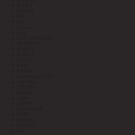
INTILED
INTRO
IONICH
ITK
ITL
Jazzway
Jung
KALASHNIKOV
KLEMSAN
KNIPEX
KODAK
KOPOS
Kranz
L-Flash
Leader Light (LL)
Led Strip
LEDeffect
LEDEL
Ledeo
LEDOS
LEDVANCE
LEEK
Legrand
LEZARD
LG