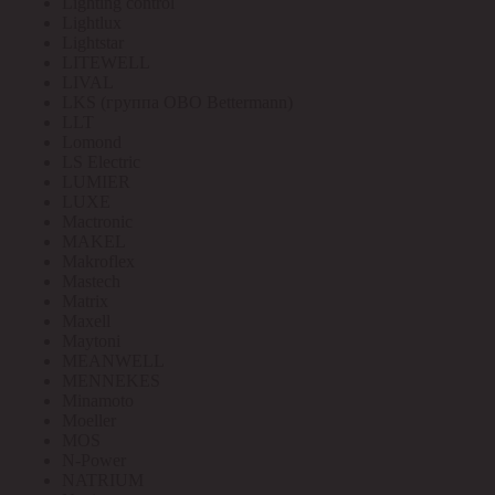
Lighting control
Lightlux
Lightstar
LITEWELL
LIVAL
LKS (группа OBO Bettermann)
LLT
Lomond
LS Electric
LUMIER
LUXE
Mactronic
MAKEL
Makroflex
Mastech
Matrix
Maxell
Maytoni
MEANWELL
MENNEKES
Minamoto
Moeller
MOS
N-Power
NATRIUM