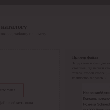
 каталогу
товаров, таблицу или смету.
Пример файла
Загружаемый файл долже
столбцов, где первый ст
товара, второй столбец 
количество запросов 50.
сии
ите файл
файл в область окна