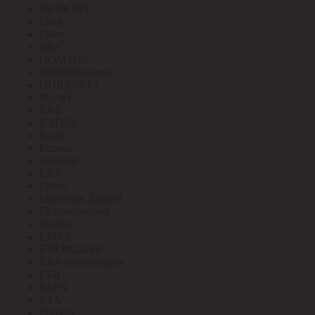
DENKIRS
Diod
Diora
DKC
DOMTOK
DORI/Blackmor
DURACELL
DUWI
EAE
EATON
Ecola
Econex
Ecoplast
EKF
Elbox
Electrolux Zanussi
Elektrostandard
Emafyl
EMAS
ENERGIZER
ERA Вентиляция
ESB
ESEN
ETA
Eurolux