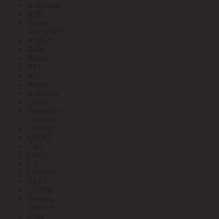
Arte Lamp
ASD
Aviora
AVL (PRE)
AY-KA
Ballu
Bironi
BLV
BS
Bticino
Bylectrica
Cabeus
Cablexpert
Camelion
CHIKU
CHINT
Citel
CoCo
CP
CROWN
CSVT
CUTOP
Daewoo
DEKraft
Delta