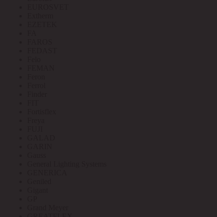
EUROSVET
Extherm
EZETEK
FA
FAROS
FEDAST
Felo
FEMAN
Feron
Ferrol
Finder
FIT
Fortisflex
Freya
FUJI
GALAD
GARIN
Gauss
General Lighting Systems
GENERICA
Geniled
Gigant
GP
Grand Meyer
GREATFLEX