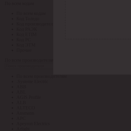
По всем кодам
По всем кодам
Код Толедо
Код производителя
Код РАЭК
Код ETIM
Код РС
Код ЭТМ
Прочие
По всем производителям
По всем производителям
.Systeme Electric
ABB
ABL
AGIS Profile
ALB
ALTECO
Ansmann
APC
Apeyron Electrics
Arlight