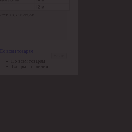
ы: .xls,.xlsx,.csv,.ods
По всем товарам
Найти
По всем товарам
Товары в наличии