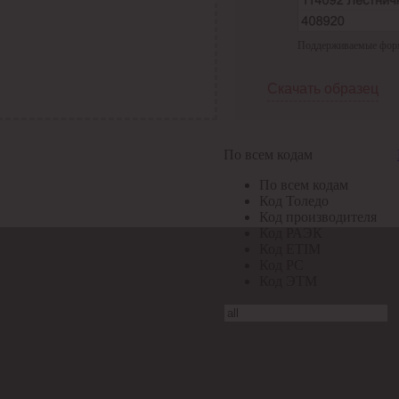
Поддерживаемые формат
Скачать образец
По всем кодам
По всем кодам
Код Толедо
Код производителя
Код РАЭК
Код ETIM
Код РС
Код ЭТМ