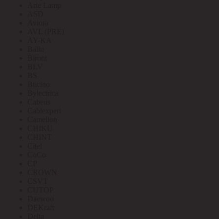
Arte Lamp
ASD
Aviora
AVL (PRE)
AY-KA
Ballu
Bironi
BLV
BS
Bticino
Bylectrica
Cabeus
Cablexpert
Camelion
CHIKU
CHINT
Citel
CoCo
CP
CROWN
CSVT
CUTOP
Daewoo
DEKraft
Delta