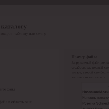
 каталогу
товаров, таблицу или смету.
Пример файла
Загружаемый файл долже
столбцов, где первый ст
товара, второй столбец 
количество запросов 50.
сии
ите файл
файл в область окна