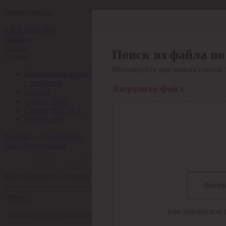
Отдел продаж
8 800 6000-600
Каталог
Акции
Поиск из файла по
Сервис
Используйте для поиска список 
Инструкция по работе
с сервисом
Загрузите файл
Оплата
Сервис ЭДО
Сервис ИТС-КА
Сервис API
Контакты
О компании
Вход
Регистрация
Крупнейший поставщик электро-технической продукции в Рос
Выбер
Найти
или перенесите 
Искать по всем разделам