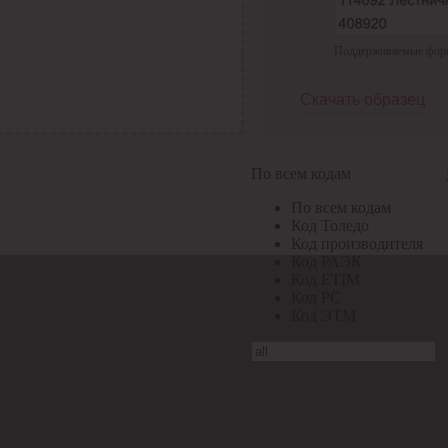
Поддерживаемые формат
Скачать образец
По всем кодам
По всем кодам
Код Толедо
Код производителя
Код РАЭК
Код ETIM
Код РС
Код ЭТМ