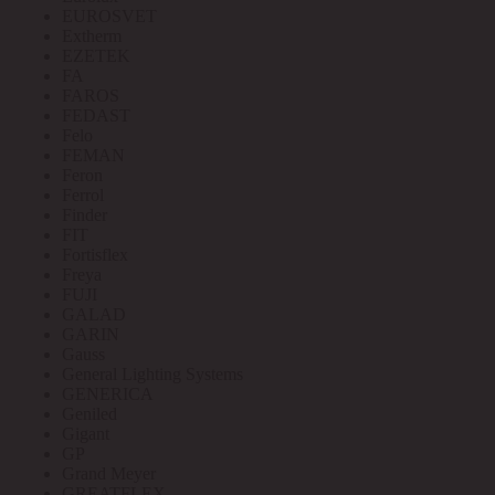
EUROSVET
Extherm
EZETEK
FA
FAROS
FEDAST
Felo
FEMAN
Feron
Ferrol
Finder
FIT
Fortisflex
Freya
FUJI
GALAD
GARIN
Gauss
General Lighting Systems
GENERICA
Geniled
Gigant
GP
Grand Meyer
GREATFLEX