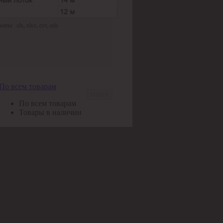
ы: .xls,.xlsx,.csv,.ods
По всем товарам
Найти
По всем товарам
Товары в наличии