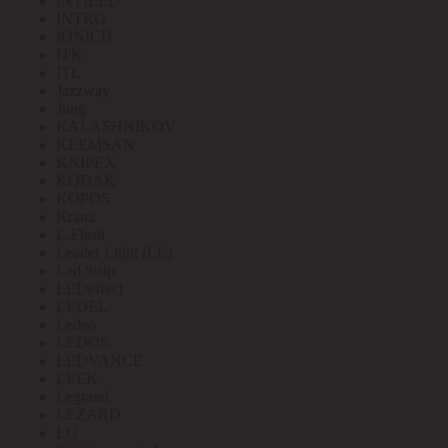
INTILED
INTRO
IONICH
ITK
ITL
Jazzway
Jung
KALASHNIKOV
KLEMSAN
KNIPEX
KODAK
KOPOS
Kranz
L-Flash
Leader Light (LL)
Led Strip
LEDeffect
LEDEL
Ledeo
LEDOS
LEDVANCE
LEEK
Legrand
LEZARD
LG