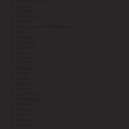
Lighting control
Lightlux
Lightstar
LITEWELL
LIVAL
LKS (группа OBO Bettermann)
LLT
Lomond
LS Electric
LUMIER
LUXE
Mactronic
MAKEL
Makroflex
Mastech
Matrix
Maxell
Maytoni
MEANWELL
MENNEKES
Minamoto
Moeller
MOS
N-Power
NATRIUM