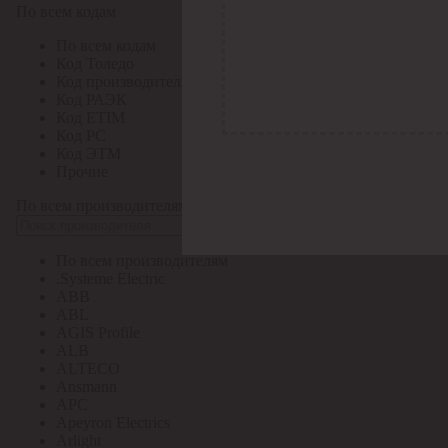
По всем кодам
По всем кодам
Код Толедо
Код производителя
Код РАЭК
Код ETIM
Код РС
Код ЭТМ
Прочие
По всем производителям
По всем производителям
.Systeme Electric
ABB
ABL
AGIS Profile
ALB
ALTECO
Ansmann
APC
Apeyron Electrics
Arlight