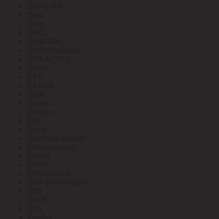
DENKIRS
Diod
Diora
DKC
DOMTOK
DORI/Blackmor
DURACELL
DUWI
EAE
EATON
Ecola
Econex
Ecoplast
EKF
Elbox
Electrolux Zanussi
Elektrostandard
Emafyl
EMAS
ENERGIZER
ERA Вентиляция
ESB
ESEN
ETA
Eurolux