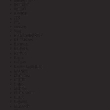
Interior Office
INTILED
INTRO
IONICH
ITK
ITL
Jazzway
Jung
KALASHNIKOV
KLEMSAN
KNIPEX
KODAK
KOPOS
Kranz
L-Flash
Leader Light (LL)
Led Strip
LEDeffect
LEDEL
Ledeo
LEDOS
LEDVANCE
LEEK
Legrand
LEZARD