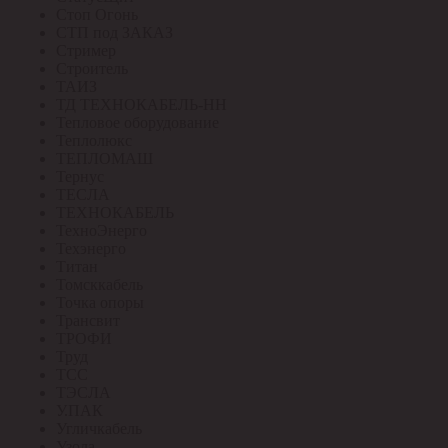
Стоп Огонь
СТП под ЗАКАЗ
Стример
Строитель
ТАИЗ
ТД ТЕХНОКАБЕЛЬ-НН
Тепловое оборудование
Теплолюкс
ТЕПЛОМАШ
Тернус
ТЕСЛА
ТЕХНОКАБЕЛЬ
ТехноЭнерго
Техэнерго
Титан
Томсккабель
Точка опоры
Трансвит
ТРОФИ
Труд
ТСС
ТЭСЛА
У.ПАК
Угличкабель
Узола