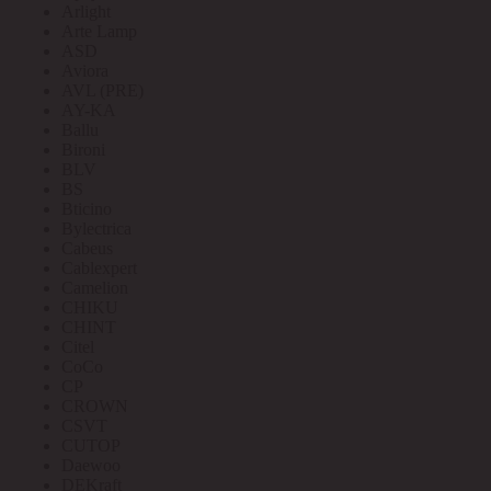
Arlight
Arte Lamp
ASD
Aviora
AVL (PRE)
AY-KA
Ballu
Bironi
BLV
BS
Bticino
Bylectrica
Cabeus
Cablexpert
Camelion
CHIKU
CHINT
Citel
CoCo
CP
CROWN
CSVT
CUTOP
Daewoo
DEKraft