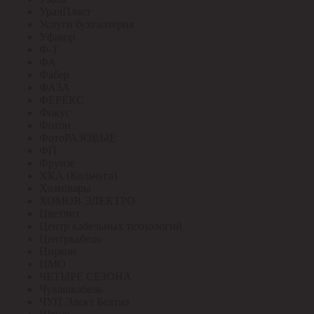
УралПласт
Услуги бухгалтерия
Уфакор
Ф-Т
ФА
Фабер
ФАЗА
ФЕРЕКС
Фокус
Фотон
ФотоРАЗОВЫЕ
ФП
Фрунзе
ХКА (Кольчуга)
Хозтовары
ХОМОВ ЭЛЕКТРО
Цветлит
Центр кабельных технологий
Центркабель
Циркон
ЦМО
ЧЕТЫРЕ СЕЗОНА
Чувашкабель
ЧУП Элект Белтиз