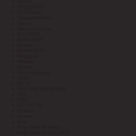
Лептон
ЛИДЕРТЕКС
ЛУЧСМАРТ
Людиновокабель
Магна
Марпосадкабель
МАТРИЦА
МДМ-ЛАЙТ
Меандр
МЕЗОНИНЪ
Меркурий
Метизы
Метэл
Механотроника
МЗВА
МЗЭП
МИР ИНСТРУМЕНТА
МКЗ
МКС
МЛ ГРУПП
Момент
Монэл
Нева
Нева-Транс Комплект
Нефтегорский КЗ ( НКЗ)