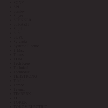
SONY
SPL
Stanley
Stayer
STEKKER
STRAZH
Suprlan
Supu
SUPU
Sylvania
Systeme Electric
T-Max
Tantos
TDM
Tech-Krep
Technical
Technolux
TEHSTRONG
Tekfor
Terneo
Tetenal
TIMBERK
TLK
TOKER
TOKOV ELECTRIC