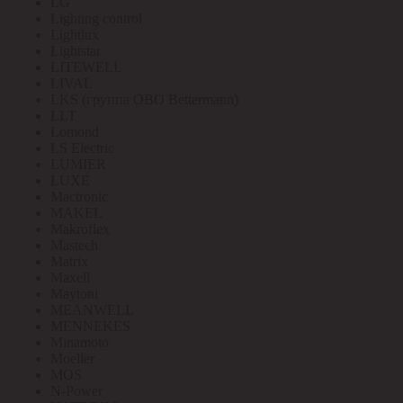
LG
Lighting control
Lightlux
Lightstar
LITEWELL
LIVAL
LKS (группа OBO Bettermann)
LLT
Lomond
LS Electric
LUMIER
LUXE
Mactronic
MAKEL
Makroflex
Mastech
Matrix
Maxell
Maytoni
MEANWELL
MENNEKES
Minamoto
Moeller
MOS
N-Power