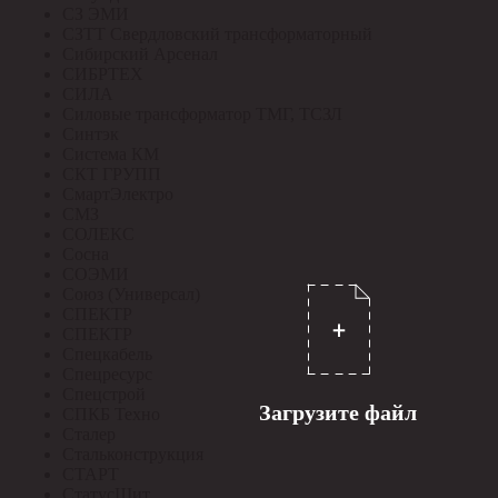
СЗ ЭМИ
СЗТТ Свердловский трансформаторный
Сибирский Арсенал
СИБРТЕХ
СИЛА
Силовые трансформатор ТМГ, ТСЗЛ
Синтэк
Система КМ
СКТ ГРУПП
СмартЭлектро
СМЗ
СОЛЕКС
Сосна
СОЭМИ
Союз (Универсал)
СПЕКТР
СПЕКТР
Спецкабель
Спецресурс
Спецстрой
Загрузите файл
СПКБ Техно
Сталер
Стальконструкция
СТАРТ
СтатусЩит