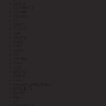
Eurolux
EUROSVET
Extherm
EZETEK
FA
FAROS
FEDAST
Felo
FEMAN
Feron
Ferrol
Finder
FIT
Fortisflex
Freya
FUJI
GALAD
GARIN
Gauss
General Lighting Systems
GENERICA
Geniled
Gigant
GP
Grand Meyer