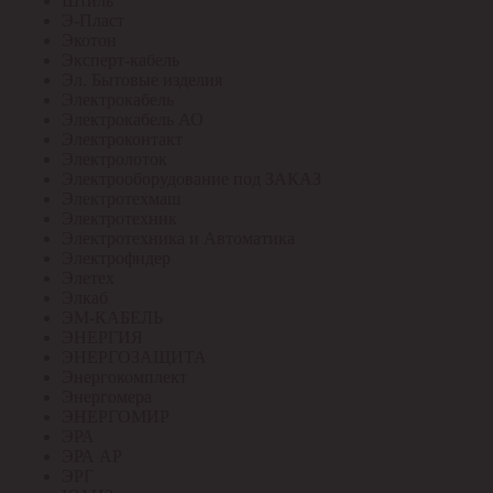
Штиль
Э-Пласт
Экотон
Эксперт-кабель
Эл. Бытовые изделия
Электрокабель
Электрокабель АО
Электроконтакт
Электролоток
Электрооборудование под ЗАКАЗ
Электротехмаш
Электротехник
Электротехника и Автоматика
Электрофидер
Элетех
Элкаб
ЭМ-КАБЕЛЬ
ЭНЕРГИЯ
ЭНЕРГОЗАЩИТА
Энергокомплект
Энергомера
ЭНЕРГОМИР
ЭРА
ЭРА АР
ЭРГ