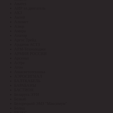
Аватех
АИР эл.двигатель
АКЗ
Актей
Алюмет
Алюр
Амира
Апатор
Аргос Трейд
Ардатов АСТЗ
АРМ-Технолоджи
АРМИЯ РОССИИ
Арсенал
Астра
Атон
Ашасветотехника
АЭРОСИГНАЛ
БАЛТКАБЕЛЬ
БАРАБАНЫ
БАСТИОН
Беларусь ЭУИ
Белкаб
Белорецкий ЭМЗ "Максимум"
Болид
БРЭКС