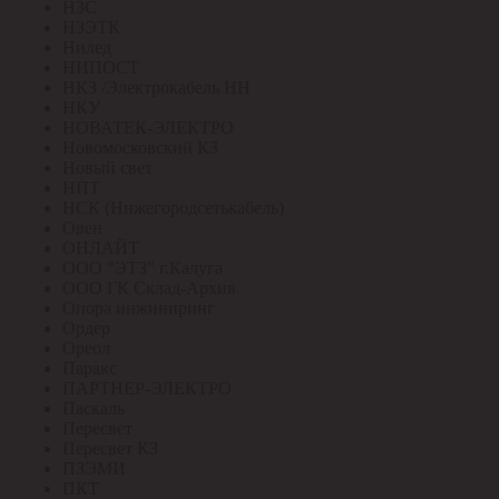
НЗС
НЗЭТК
Нилед
НИПОСТ
НКЗ /Электрокабель НН
НКУ
НОВАТЕК-ЭЛЕКТРО
Новомосковский КЗ
Новый свет
НПТ
НСК (Нижегородсетькабель)
Овен
ОНЛАЙТ
ООО "ЭТЗ" г.Калуга
ООО ГК Склад-Архив
Опора инжиниринг
Ордер
Ореол
Паракс
ПАРТНЕР-ЭЛЕКТРО
Паскаль
Пересвет
Пересвет КЗ
ПЗЭМИ
ПКТ