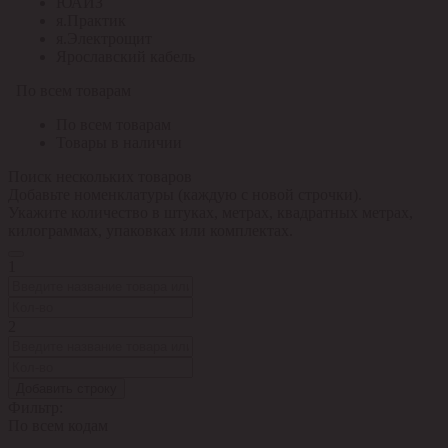
ЮАИЗ
я.Практик
я.Электрощит
Ярославский кабель
По всем товарам
По всем товарам
Товары в наличии
Поиск нескольких товаров
Добавьте номенклатуры (каждую с новой строчки).
Укажите количество в штуках, метрах, квадратных метрах,
килограммах, упаковках или комплектах.
1
2
Добавить строку
Фильтр:
По всем кодам