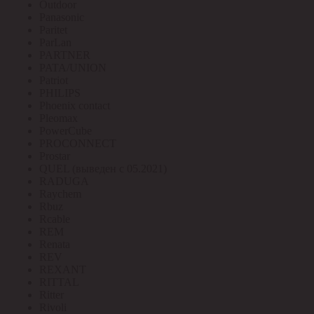
Outdoor
Panasonic
Paritet
ParLan
PARTNER
PATA/UNION
Patriot
PHILIPS
Phoenix contact
Pleomax
PowerCube
PROCONNECT
Prostar
QUEL (выведен с 05.2021)
RADUGA
Raychem
Rbuz
Rcable
REM
Renata
REV
REXANT
RITTAL
Ritter
Rivoli