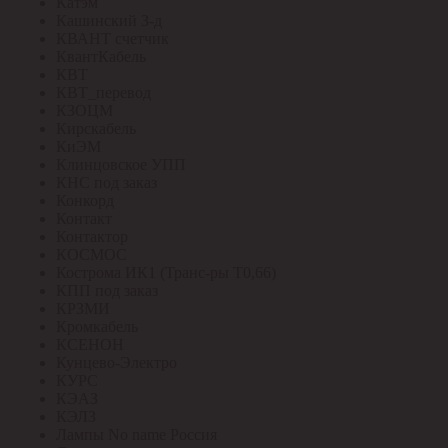
Катэм
Кашинский З-д
КВАНТ счетчик
КвантКабель
КВТ
КВТ_перевод
КЗОЦМ
Кирскабель
КиЭМ
Клинцовское УПП
КНС под заказ
Конкорд
Контакт
Контактор
КОСМОС
Кострома ИК1 (Транс-ры Т0,66)
КПП под заказ
КРЗМИ
Кромкабель
КСЕНОН
Кунцево-Электро
КУРС
КЭАЗ
КЭЛЗ
Лампы No name Россия