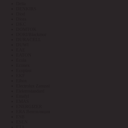
Delta
DENKIRS
Diod
Diora
DKC
DOMTOK
DORI/Blackmor
DURACELL
DUWI
EAE
EATON
Ecola
Econex
Ecoplast
EKF
Elbox
Electrolux Zanussi
Elektrostandard
Emafyl
EMAS
ENERGIZER
ERA Вентиляция
ESB
ESEN
ETA