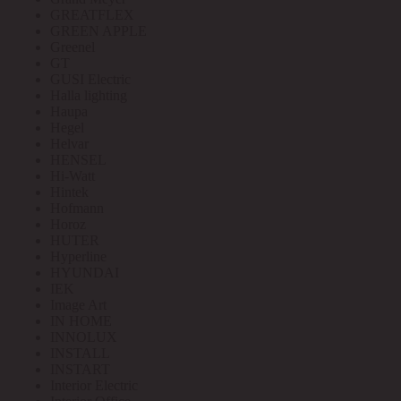
GREATFLEX
GREEN APPLE
Greenel
GT
GUSI Electric
Halla lighting
Haupa
Hegel
Helvar
HENSEL
Hi-Watt
Hintek
Hofmann
Horoz
HUTER
Hyperline
HYUNDAI
IEK
Image Art
IN HOME
INNOLUX
INSTALL
INSTART
Interior Electric