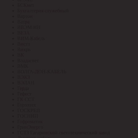
БСКмет
Бухгалтерия служебный
Вартон
Ватра
ВВЭМ-НН
ВЕЗА
ВИМ-Кабель
Вистл
Вихрь
ВК
Владасвет
ВМК
ВОЛГА-ДОН-КАБЕЛЬ
ВЭКЗ
ВЭЛАН
Герда
Гефест
ГК ССТ
Горэлтех
ГОСКРЕП
ГОСНИП
Гофроматик
ГринЭнерго
ГСТЗ Гагаринский светотехнический завод