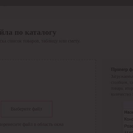
Отдел продаж
8 800 6000-600
Каталог
Акции
йла по каталогу
Сервис
ка список товаров, таблицу или смету.
Инструкция по работе
с сервисом
Оплата
Сервис ЭДО
Сервис ИТС-КА
Пример ф
Сервис API
Загружаемы
Контакты
О компании
столбцов, г
Вход
Регистрация
товара, вто
количество 
Крупнейший поставщик электро-технической продукции в
Выберите файл
России
Найти
перенесите файл в область окна
Искать по всем разделам