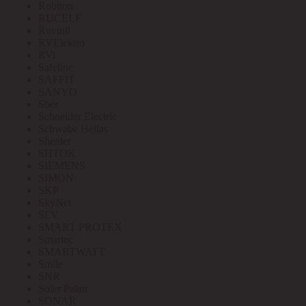
Robiton
RUCELF
Ruvinil
RVElektro
RVi
Safeline
SAFFIT
SANYO
Sber
Schneider Electric
Schwabe Hellas
Shenler
SHTOK
SIEMENS
SIMON
SKP
SkyNet
SLV
SMART PROTEX
Smartec
SMARTWATT
Smile
SNR
Soler Palau
SONAR