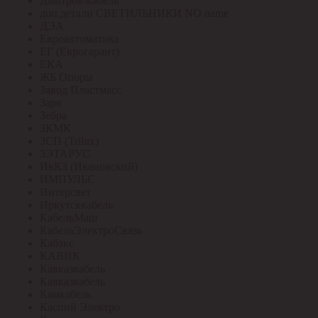
Дмитров-кабель
доп.детали СВЕТИЛЬНИКИ NO name
ДЭА
Евроавтоматика
ЕГ (Еврогарант)
ЕКА
ЖБ Опоры
Завод Пластмасс
Заря
Зебра
ЗКМК
ЗСП (Trilux)
ЗЭТАРУС
ИвКЗ (Ивановский)
ИМПУЛЬС
Интерсвет
Иркутсккабель
КабельМаш
КабельЭлектроСвязь
Кабэкс
КАВИК
Кавказкабель
Кавказкабель
Камкабель
Каспий Электро