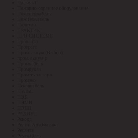
Плазма-Т
Пожарно-охранное оборудование
Пожспецкабель
ПожТехКабель
Полигон
ПРАКТИК
ПРО СИСТЕМС
Провенто
Прогресс
Пром. аккум (Выбор)
пром. аккум-р
Промкабель
Промрукав
Промтехэлектро
Промэко
Псковкабель
ПУЛЬС
ПЭК
ПЭМИ
ПЭНН
РАДИУС
Рекорд
Реле и Автоматика
Ресанта
Реуткабель