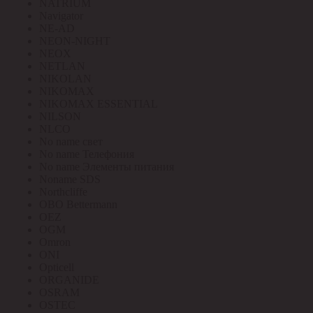
NATRIUM
Navigator
NE-AD
NEON-NIGHT
NEOX
NETLAN
NIKOLAN
NIKOMAX
NIKOMAX ESSENTIAL
NILSON
NLCO
No name свет
No name Телефония
No name Элементы питания
Noname SDS
Northcliffe
OBO Bettermann
OEZ
OGM
Omron
ONI
Opticell
ORGANIDE
OSRAM
OSTEC