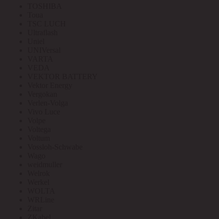
TOSHIBA
Toua
TSC LUCH
Ultraflash
Uniel
UNIVersal
VARTA
VEDA
VEKTOR BATTERY
Vektor Energy
Vergokan
Verlen-Volga
Vivo Luce
Volpe
Voltega
Voltum
Vossloh-Schwabe
Wago
weidmuller
Welrok
Werkel
WOLTA
WRLine
Zitar
ZKabel