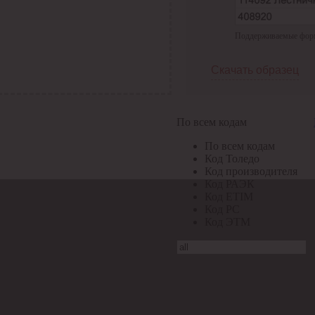
Поддерживаемые формат
Скачать образец
По всем кодам
По всем кодам
Код Толедо
Код производителя
Код РАЭК
Код ETIM
Код РС
Код ЭТМ