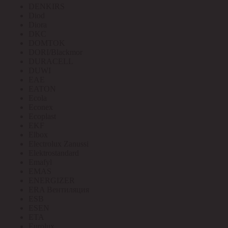
DENKIRS
Diod
Diora
DKC
DOMTOK
DORI/Blackmor
DURACELL
DUWI
EAE
EATON
Ecola
Econex
Ecoplast
EKF
Elbox
Electrolux Zanussi
Elektrostandard
Emafyl
EMAS
ENERGIZER
ERA Вентиляция
ESB
ESEN
ETA
Eurolux