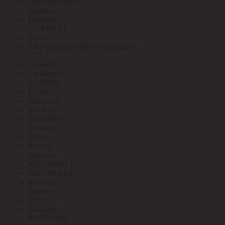
Lighting control
Lightlux
Lightstar
LITEWELL
LIVAL
LKS (группа OBO Bettermann)
LLT
Lomond
LS Electric
LUMIER
LUXE
Mactronic
MAKEL
Makroflex
Mastech
Matrix
Maxell
Maytoni
MEANWELL
MENNEKES
Minamoto
Moeller
MOS
N-Power
NATRIUM