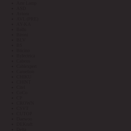
Arte Lamp
ASD
Aviora
AVL (PRE)
AY-KA
Ballu
Bironi
BLV
BS
Bticino
Bylectrica
Cabeus
Cablexpert
Camelion
CHIKU
CHINT
Citel
CoCo
CP
CROWN
CSVT
CUTOP
Daewoo
DEKraft
Delta