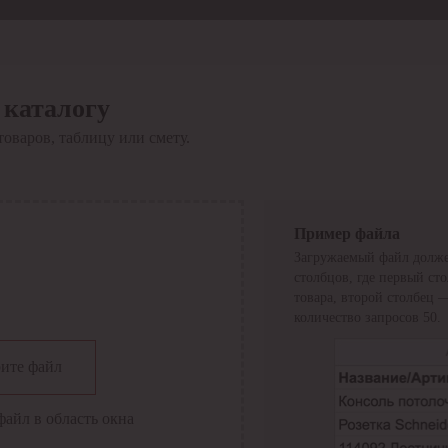
 каталогу
товаров, таблицу или смету.
Пример файла
Загружаемый файл долже
столбцов, где первый ст
товара, второй столбец 
количество запросов 50.
сии
ите файл
файл в область окна