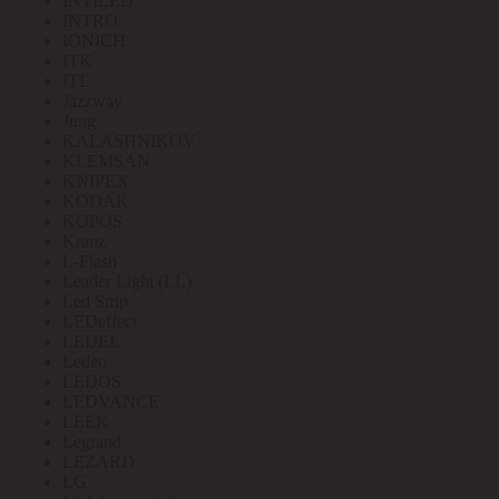
INTILED
INTRO
IONICH
ITK
ITL
Jazzway
Jung
KALASHNIKOV
KLEMSAN
KNIPEX
KODAK
KOPOS
Kranz
L-Flash
Leader Light (LL)
Led Strip
LEDeffect
LEDEL
Ledeo
LEDOS
LEDVANCE
LEEK
Legrand
LEZARD
LG