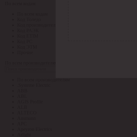
По всем кодам
По всем кодам
Код Толедо
Код производителя
Код РАЭК
Код ETIM
Код РС
Код ЭТМ
Прочие
По всем производителям
По всем производителям
.Systeme Electric
ABB
ABL
AGIS Profile
ALB
ALTECO
Ansmann
APC
Apeyron Electrics
Arlight