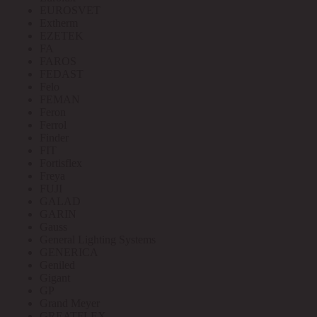
EUROSVET
Extherm
EZETEK
FA
FAROS
FEDAST
Felo
FEMAN
Feron
Ferrol
Finder
FIT
Fortisflex
Freya
FUJI
GALAD
GARIN
Gauss
General Lighting Systems
GENERICA
Geniled
Gigant
GP
Grand Meyer
GREATFLEX