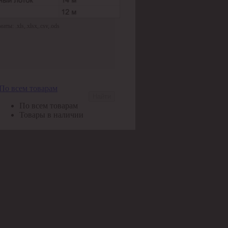
ы: .xls,.xlsx,.csv,.ods
По всем товарам
Найти
По всем товарам
Товары в наличии