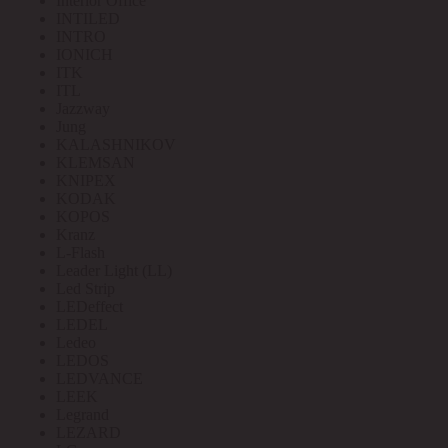
Interior Office
INTILED
INTRO
IONICH
ITK
ITL
Jazzway
Jung
KALASHNIKOV
KLEMSAN
KNIPEX
KODAK
KOPOS
Kranz
L-Flash
Leader Light (LL)
Led Strip
LEDeffect
LEDEL
Ledeo
LEDOS
LEDVANCE
LEEK
Legrand
LEZARD