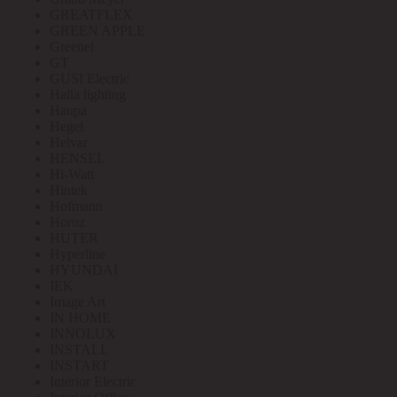
GREATFLEX
GREEN APPLE
Greenel
GT
GUSI Electric
Halla lighting
Haupa
Hegel
Helvar
HENSEL
Hi-Watt
Hintek
Hofmann
Horoz
HUTER
Hyperline
HYUNDAI
IEK
Image Art
IN HOME
INNOLUX
INSTALL
INSTART
Interior Electric