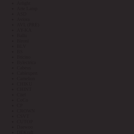
Arlight
Arte Lamp
ASD
Aviora
AVL (PRE)
AY-KA
Ballu
Bironi
BLV
BS
Bticino
Bylectrica
Cabeus
Cablexpert
Camelion
CHIKU
CHINT
Citel
CoCo
CP
CROWN
CSVT
CUTOP
Daewoo
DEKraft