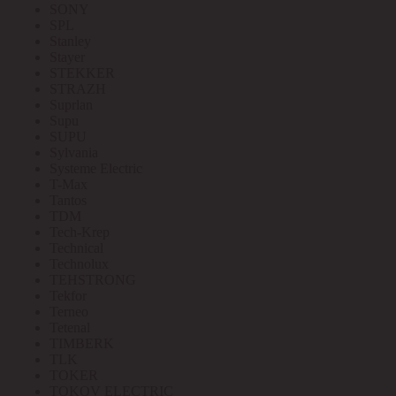
SONY
SPL
Stanley
Stayer
STEKKER
STRAZH
Suprlan
Supu
SUPU
Sylvania
Systeme Electric
T-Max
Tantos
TDM
Tech-Krep
Technical
Technolux
TEHSTRONG
Tekfor
Terneo
Tetenal
TIMBERK
TLK
TOKER
TOKOV ELECTRIC