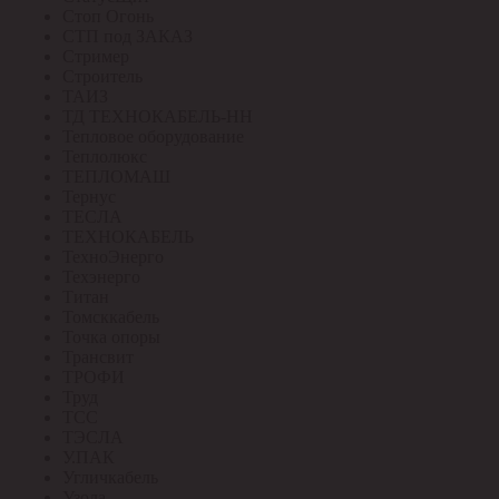
Стоп Огонь
СТП под ЗАКАЗ
Стример
Строитель
ТАИЗ
ТД ТЕХНОКАБЕЛЬ-НН
Тепловое оборудование
Теплолюкс
ТЕПЛОМАШ
Тернус
ТЕСЛА
ТЕХНОКАБЕЛЬ
ТехноЭнерго
Техэнерго
Титан
Томсккабель
Точка опоры
Трансвит
ТРОФИ
Труд
ТСС
ТЭСЛА
У.ПАК
Угличкабель
Узола