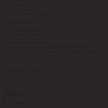
ЮАИЗ
я.Практик
я.Электрощит
Ярославский кабель
По всем товарам
По всем товарам
Товары в наличии
Поиск нескольких товаров
Добавьте номенклатуры (каждую с новой строчки).
Укажите количество в штуках, метрах, квадратных метрах,
килограммах, упаковках или комплектах.
1
2
Добавить строку
Фильтр:
По всем кодам