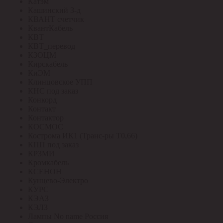
Катэм
Кашинский З-д
КВАНТ счетчик
КвантКабель
КВТ
КВТ_перевод
КЗОЦМ
Кирскабель
КиЭМ
Клинцовское УПП
КНС под заказ
Конкорд
Контакт
Контактор
КОСМОС
Кострома ИК1 (Транс-ры Т0,66)
КПП под заказ
КРЗМИ
Кромкабель
КСЕНОН
Кунцево-Электро
КУРС
КЭАЗ
КЭЛЗ
Лампы No name Россия