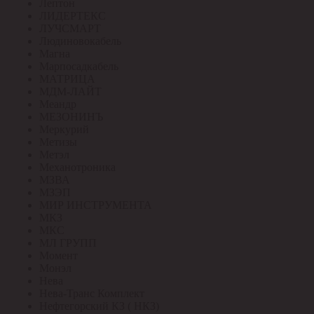
Лептон
ЛИДЕРТЕКС
ЛУЧСМАРТ
Людиновокабель
Магна
Марпосадкабель
МАТРИЦА
МДМ-ЛАЙТ
Меандр
МЕЗОНИНЪ
Меркурий
Метизы
Метэл
Механотроника
МЗВА
МЗЭП
МИР ИНСТРУМЕНТА
МКЗ
МКС
МЛ ГРУПП
Момент
Монэл
Нева
Нева-Транс Комплект
Нефтегорский КЗ ( НКЗ)