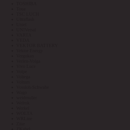
TOSHIBA
Toua
TSC LUCH
Ultraflash
Uniel
UNIVersal
VARTA
VEDA
VEKTOR BATTERY
Vektor Energy
Vergokan
Verlen-Volga
Vivo Luce
Volpe
Voltega
Voltum
Vossloh-Schwabe
Wago
weidmuller
Welrok
Werkel
WOLTA
WRLine
Zitar
ZKabel