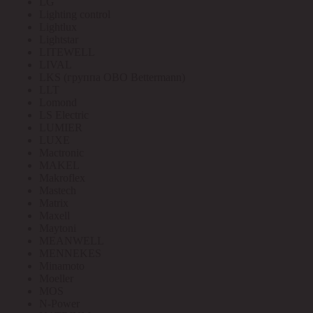
LG
Lighting control
Lightlux
Lightstar
LITEWELL
LIVAL
LKS (группа OBO Bettermann)
LLT
Lomond
LS Electric
LUMIER
LUXE
Mactronic
MAKEL
Makroflex
Mastech
Matrix
Maxell
Maytoni
MEANWELL
MENNEKES
Minamoto
Moeller
MOS
N-Power