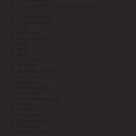
Дмитров-кабель
доп.детали СВЕТИЛЬНИКИ NO name
ДЭА
Евроавтоматика
ЕГ (Еврогарант)
ЕКА
ЖБ Опоры
Завод Пластмасс
Заря
Зебра
ЗКМК
ЗСП (Trilux)
ЗЭТАРУС
ИвКЗ (Ивановский)
ИМПУЛЬС
Интерсвет
Иркутсккабель
КабельМаш
КабельЭлектроСвязь
Кабэкс
КАВИК
Кавказкабель
Кавказкабель
Камкабель
Каспий Электро