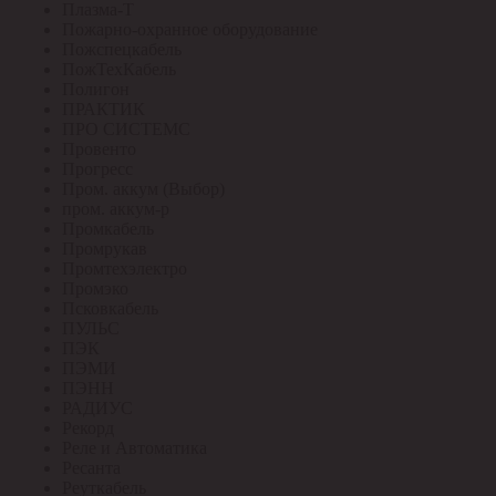
Плазма-Т
Пожарно-охранное оборудование
Пожспецкабель
ПожТехКабель
Полигон
ПРАКТИК
ПРО СИСТЕМС
Провенто
Прогресс
Пром. аккум (Выбор)
пром. аккум-р
Промкабель
Промрукав
Промтехэлектро
Промэко
Псковкабель
ПУЛЬС
ПЭК
ПЭМИ
ПЭНН
РАДИУС
Рекорд
Реле и Автоматика
Ресанта
Реуткабель