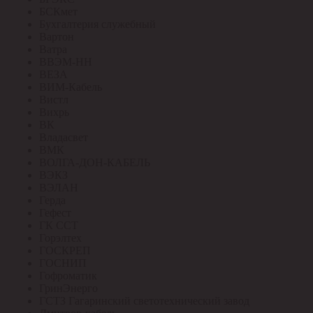
БСКмет
Бухгалтерия служебный
Вартон
Ватра
ВВЭМ-НН
ВЕЗА
ВИМ-Кабель
Вистл
Вихрь
ВК
Владасвет
ВМК
ВОЛГА-ДОН-КАБЕЛЬ
ВЭКЗ
ВЭЛАН
Герда
Гефест
ГК ССТ
Горэлтех
ГОСКРЕП
ГОСНИП
Гофроматик
ГринЭнерго
ГСТЗ Гагаринский светотехнический завод