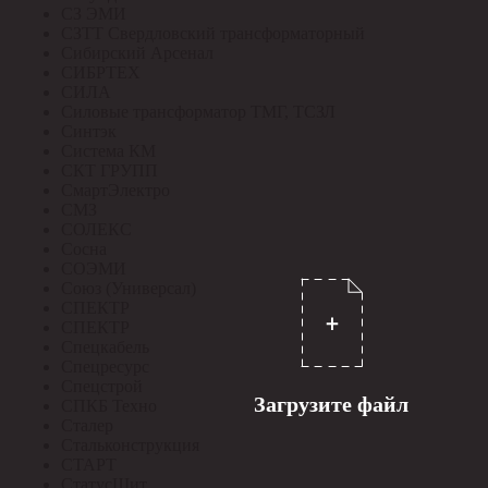
СЗ ЭМИ
СЗТТ Свердловский трансформаторный
Сибирский Арсенал
СИБРТЕХ
СИЛА
Силовые трансформатор ТМГ, ТСЗЛ
Синтэк
Система КМ
СКТ ГРУПП
СмартЭлектро
СМЗ
СОЛЕКС
Сосна
СОЭМИ
Союз (Универсал)
СПЕКТР
СПЕКТР
Спецкабель
Спецресурс
Спецстрой
Загрузите файл
СПКБ Техно
Сталер
Стальконструкция
СТАРТ
СтатусЩит