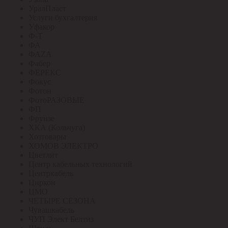
УралПласт
Услуги бухгалтерия
Уфакор
Ф-Т
ФА
ФАZА
Фабер
ФЕРЕКС
Фокус
Фотон
ФотоРАЗОВЫЕ
ФП
Фрунзе
ХКА (Кольчуга)
Хозтовары
ХОМОВ ЭЛЕКТРО
Цветлит
Центр кабельных технологий
Центркабель
Циркон
ЦМО
ЧЕТЫРЕ СЕЗОНА
Чувашкабель
ЧУП Элект Белтиз