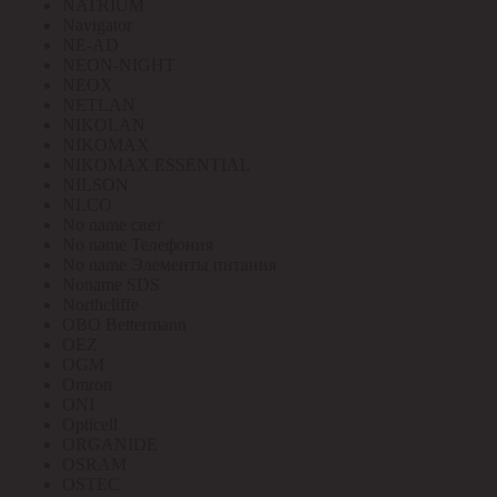
NATRIUM
Navigator
NE-AD
NEON-NIGHT
NEOX
NETLAN
NIKOLAN
NIKOMAX
NIKOMAX ESSENTIAL
NILSON
NLCO
No name свет
No name Телефония
No name Элементы питания
Noname SDS
Northcliffe
OBO Bettermann
OEZ
OGM
Omron
ONI
Opticell
ORGANIDE
OSRAM
OSTEC