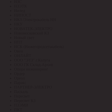
НЗС
НЗЭТК
Нилед
НИПОСТ
НКЗ /Электрокабель НН
НКУ
НОВАТЕК-ЭЛЕКТРО
Новомосковский КЗ
Новый свет
НПТ
НСК (Нижегородсетькабель)
Овен
ОНЛАЙТ
ООО "ЭТЗ" г.Калуга
ООО ГК Склад-Архив
Опора инжиниринг
Ордер
Ореол
Паракс
ПАРТНЕР-ЭЛЕКТРО
Паскаль
Пересвет
Пересвет КЗ
ПЗЭМИ
ПКТ