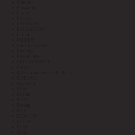
Outdoor
Panasonic
Paritet
ParLan
PARTNER
PATA/UNION
Patriot
PHILIPS
Phoenix contact
Pleomax
PowerCube
PROCONNECT
Prostar
QUEL (выведен с 05.2021)
RADUGA
Raychem
Rbuz
Rcable
REM
Renata
REV
REXANT
RITTAL
Ritter
Rivoli