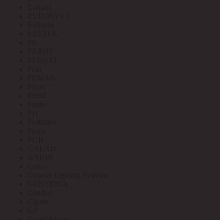
Eurolux
EUROSVET
Extherm
EZETEK
FA
FAROS
FEDAST
Felo
FEMAN
Feron
Ferrol
Finder
FIT
Fortisflex
Freya
FUJI
GALAD
GARIN
Gauss
General Lighting Systems
GENERICA
Geniled
Gigant
GP
Grand Meyer