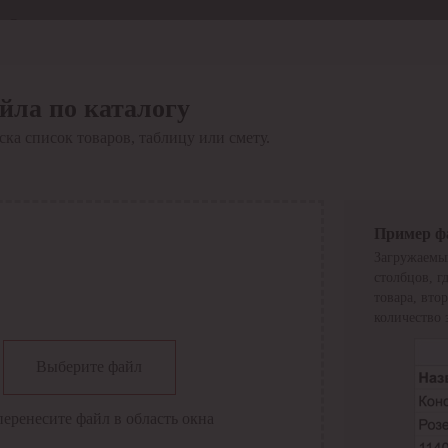
Отдел продаж
8 800 6000-600
Каталог
Акции
йла по каталогу
Сервис
ка список товаров, таблицу или смету.
Инструкция по работе
с сервисом
Оплата
Сервис ЭДО
Сервис ИТС-КА
Пример ф
Сервис API
Загружаемы
Контакты
О компании
столбцов, г
Вход
Регистрация
товара, вто
количество 
Крупнейший поставщик электро-технической продукции в
Выберите файл
России
Найти
перенесите файл в область окна
Искать по всем разделам