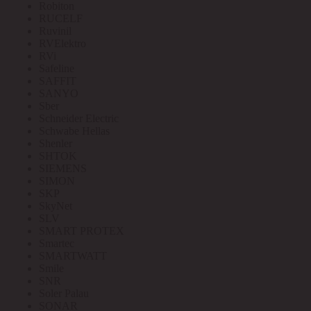
Robiton
RUCELF
Ruvinil
RVElektro
RVi
Safeline
SAFFIT
SANYO
Sber
Schneider Electric
Schwabe Hellas
Shenler
SHTOK
SIEMENS
SIMON
SKP
SkyNet
SLV
SMART PROTEX
Smartec
SMARTWATT
Smile
SNR
Soler Palau
SONAR