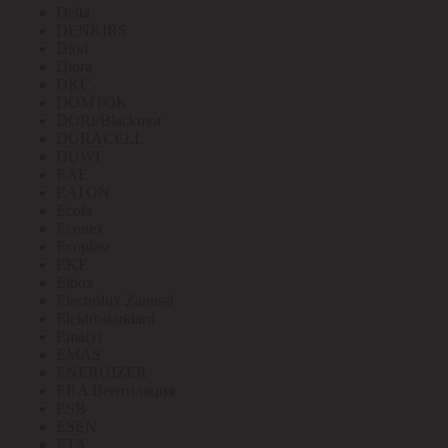
Delta
DENKIRS
Diod
Diora
DKC
DOMTOK
DORI/Blackmor
DURACELL
DUWI
EAE
EATON
Ecola
Econex
Ecoplast
EKF
Elbox
Electrolux Zanussi
Elektrostandard
Emafyl
EMAS
ENERGIZER
ERA Вентиляция
ESB
ESEN
ETA