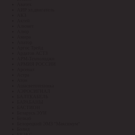
Аватех
АИР эл.двигатель
АКЗ
Актей
Алюмет
Алюр
Амира
Апатор
Аргос Трейд
Ардатов АСТЗ
АРМ-Технолоджи
АРМИЯ РОССИИ
Арсенал
Астра
Атон
Ашасветотехника
АЭРОСИГНАЛ
БАЛТКАБЕЛЬ
БАРАБАНЫ
БАСТИОН
Беларусь ЭУИ
Белкаб
Белорецкий ЭМЗ "Максимум"
Болид
БРЭКС