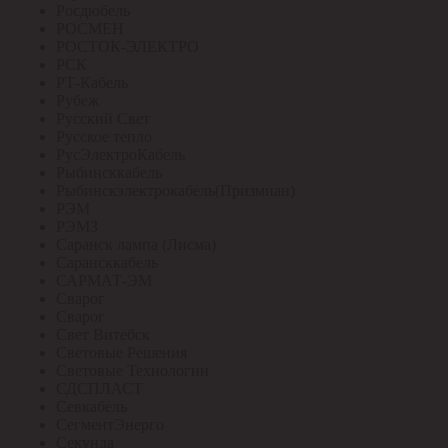
Росдюбель
РОСМЕН
РОСТОК-ЭЛЕКТРО
РСК
РТ-Кабель
Рубеж
Русский Свет
Русское тепло
РусЭлектроКабель
Рыбинсккабель
Рыбинскэлектрокабель(Призмиан)
РЭМ
РЭМЗ
Саранск лампа (Лисма)
Сарансккабель
САРМАТ-ЭМ
Сварог
Сварог
Свет Витебск
Световые Решения
Световые Технологии
СДСПЛАСТ
Севкабель
СегментЭнерго
Секунда