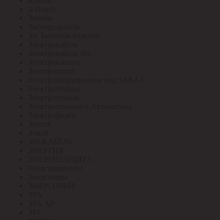
Штиль
Э-Пласт
Экотон
Эксперт-кабель
Эл. Бытовые изделия
Электрокабель
Электрокабель АО
Электроконтакт
Электролоток
Электрооборудование под ЗАКАЗ
Электротехмаш
Электротехник
Электротехника и Автоматика
Электрофидер
Элетех
Элкаб
ЭМ-КАБЕЛЬ
ЭНЕРГИЯ
ЭНЕРГОЗАЩИТА
Энергокомплект
Энергомера
ЭНЕРГОМИР
ЭРА
ЭРА АР
ЭРГ