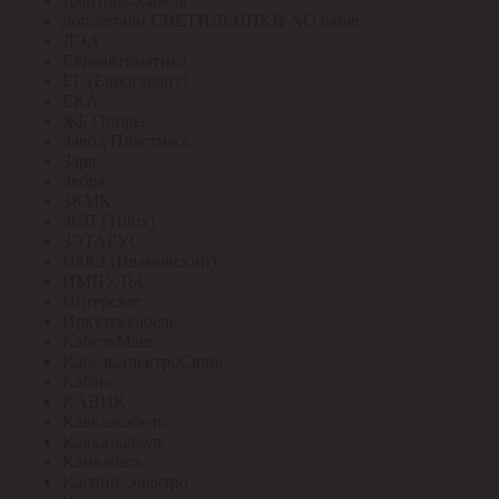
Дмитров-кабель
доп.детали СВЕТИЛЬНИКИ NO name
ДЭА
Евроавтоматика
ЕГ (Еврогарант)
ЕКА
ЖБ Опоры
Завод Пластмасс
Заря
Зебра
ЗКМК
ЗСП (Trilux)
ЗЭТАРУС
ИвКЗ (Ивановский)
ИМПУЛЬС
Интерсвет
Иркутсккабель
КабельМаш
КабельЭлектроСвязь
Кабэкс
КАВИК
Кавказкабель
Кавказкабель
Камкабель
Каспий Электро