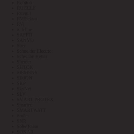
Robiton
RUCELF
Ruvinil
RVElektro
RVi
Safeline
SAFFIT
SANYO
Sber
Schneider Electric
Schwabe Hellas
Shenler
SHTOK
SIEMENS
SIMON
SKP
SkyNet
SLV
SMART PROTEX
Smartec
SMARTWATT
Smile
SNR
Soler Palau
SONAR