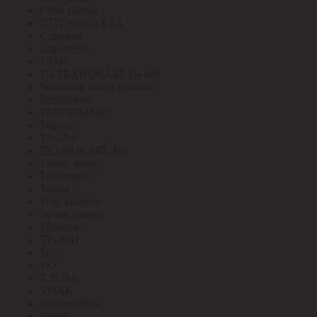
Стоп Огонь
СТП под ЗАКАЗ
Стример
Строитель
ТАИЗ
ТД ТЕХНОКАБЕЛЬ-НН
Тепловое оборудование
Теплолюкс
ТЕПЛОМАШ
Тернус
ТЕСЛА
ТЕХНОКАБЕЛЬ
ТехноЭнерго
Техэнерго
Титан
Томсккабель
Точка опоры
Трансвит
ТРОФИ
Труд
ТСС
ТЭСЛА
У.ПАК
Угличкабель
Узола