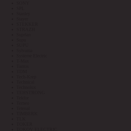
SONY
SPL
Stanley
Stayer
STEKKER
STRAZH
Suprlan
Supu
SUPU
Sylvania
Systeme Electric
T-Max
Tantos
TDM
Tech-Krep
Technical
Technolux
TEHSTRONG
Tekfor
Terneo
Tetenal
TIMBERK
TLK
TOKER
TOKOV ELECTRIC