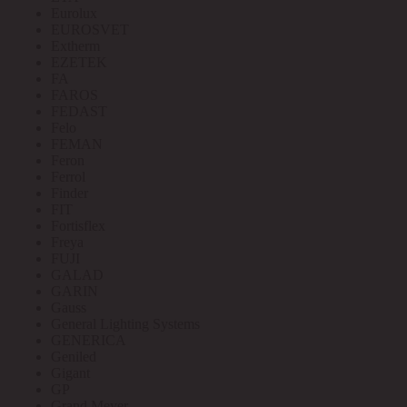
Eurolux
EUROSVET
Extherm
EZETEK
FA
FAROS
FEDAST
Felo
FEMAN
Feron
Ferrol
Finder
FIT
Fortisflex
Freya
FUJI
GALAD
GARIN
Gauss
General Lighting Systems
GENERICA
Geniled
Gigant
GP
Grand Meyer