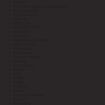
Плазма-Т
Пожарно-охранное оборудование
Пожспецкабель
ПожТехКабель
Полигон
ПРАКТИК
ПРО СИСТЕМС
Провенто
Прогресс
Пром. аккум (Выбор)
пром. аккум-р
Промкабель
Промрукав
Промтехэлектро
Промэко
Псковкабель
ПУЛЬС
ПЭК
ПЭМИ
ПЭНН
РАДИУС
Рекорд
Реле и Автоматика
Ресанта
Реуткабель