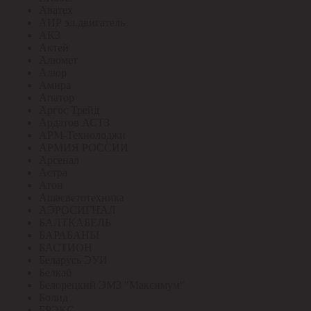
Аватех
АИР эл.двигатель
АКЗ
Актей
Алюмет
Алюр
Амира
Апатор
Аргос Трейд
Ардатов АСТЗ
АРМ-Технолоджи
АРМИЯ РОССИИ
Арсенал
Астра
Атон
Ашасветотехника
АЭРОСИГНАЛ
БАЛТКАБЕЛЬ
БАРАБАНЫ
БАСТИОН
Беларусь ЭУИ
Белкаб
Белорецкий ЭМЗ "Максимум"
Болид
БРЭКС