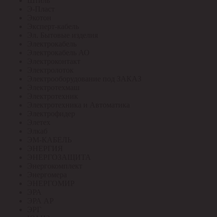
Штиль
Э-Пласт
Экотон
Эксперт-кабель
Эл. Бытовые изделия
Электрокабель
Электрокабель АО
Электроконтакт
Электролоток
Электрооборудование под ЗАКАЗ
Электротехмаш
Электротехник
Электротехника и Автоматика
Электрофидер
Элетех
Элкаб
ЭМ-КАБЕЛЬ
ЭНЕРГИЯ
ЭНЕРГОЗАЩИТА
Энергокомплект
Энергомера
ЭНЕРГОМИР
ЭРА
ЭРА АР
ЭРГ