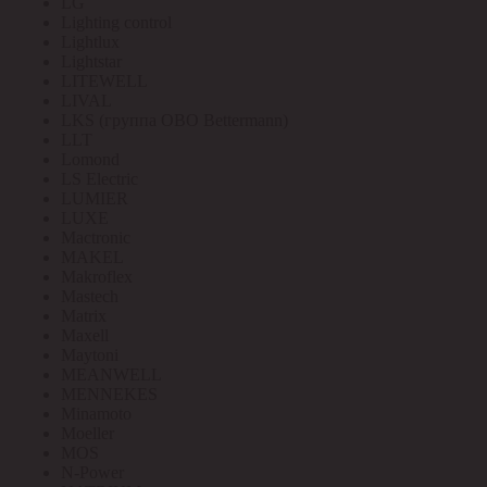
LG
Lighting control
Lightlux
Lightstar
LITEWELL
LIVAL
LKS (группа OBO Bettermann)
LLT
Lomond
LS Electric
LUMIER
LUXE
Mactronic
MAKEL
Makroflex
Mastech
Matrix
Maxell
Maytoni
MEANWELL
MENNEKES
Minamoto
Moeller
MOS
N-Power