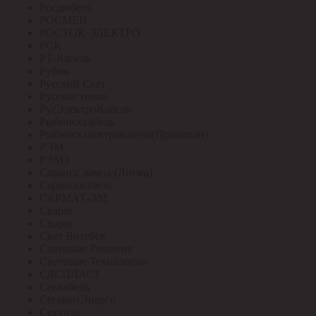
Росдюбель
РОСМЕН
РОСТОК-ЭЛЕКТРО
РСК
РТ-Кабель
Рубеж
Русский Свет
Русское тепло
РусЭлектроКабель
Рыбинсккабель
Рыбинскэлектрокабель(Призмиан)
РЭМ
РЭМЗ
Саранск лампа (Лисма)
Сарансккабель
САРМАТ-ЭМ
Сварог
Сварог
Свет Витебск
Световые Решения
Световые Технологии
СДСПЛАСТ
Севкабель
СегментЭнерго
Секунда