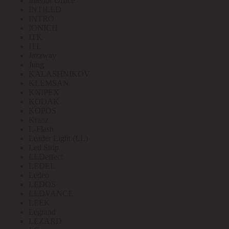
Interior Office
INTILED
INTRO
IONICH
ITK
ITL
Jazzway
Jung
KALASHNIKOV
KLEMSAN
KNIPEX
KODAK
KOPOS
Kranz
L-Flash
Leader Light (LL)
Led Strip
LEDeffect
LEDEL
Ledeo
LEDOS
LEDVANCE
LEEK
Legrand
LEZARD