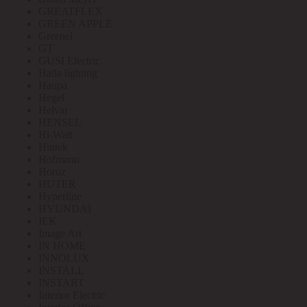
GREATFLEX
GREEN APPLE
Greenel
GT
GUSI Electric
Halla lighting
Haupa
Hegel
Helvar
HENSEL
Hi-Watt
Hintek
Hofmann
Horoz
HUTER
Hyperline
HYUNDAI
IEK
Image Art
IN HOME
INNOLUX
INSTALL
INSTART
Interior Electric