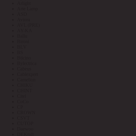
Arlight
Arte Lamp
ASD
Aviora
AVL (PRE)
AY-KA
Ballu
Bironi
BLV
BS
Bticino
Bylectrica
Cabeus
Cablexpert
Camelion
CHIKU
CHINT
Citel
CoCo
CP
CROWN
CSVT
CUTOP
Daewoo
DEKraft