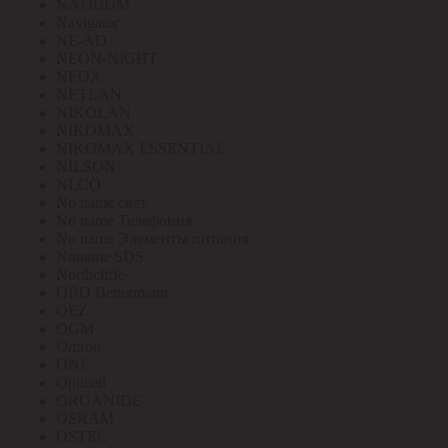
NATRIUM
Navigator
NE-AD
NEON-NIGHT
NEOX
NETLAN
NIKOLAN
NIKOMAX
NIKOMAX ESSENTIAL
NILSON
NLCO
No name свет
No name Телефония
No name Элементы питания
Noname SDS
Northcliffe
OBO Bettermann
OEZ
OGM
Omron
ONI
Opticell
ORGANIDE
OSRAM
OSTEC