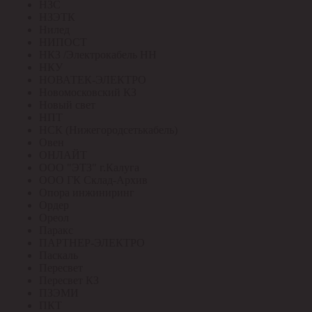
НЗС
НЗЭТК
Нилед
НИПОСТ
НКЗ /Электрокабель НН
НКУ
НОВАТЕК-ЭЛЕКТРО
Новомосковский КЗ
Новый свет
НПТ
НСК (Нижегородсетькабель)
Овен
ОНЛАЙТ
ООО "ЭТЗ" г.Калуга
ООО ГК Склад-Архив
Опора инжиниринг
Ордер
Ореол
Паракс
ПАРТНЕР-ЭЛЕКТРО
Паскаль
Пересвет
Пересвет КЗ
ПЗЭМИ
ПКТ