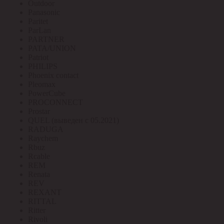
Outdoor
Panasonic
Paritet
ParLan
PARTNER
PATA/UNION
Patriot
PHILIPS
Phoenix contact
Pleomax
PowerCube
PROCONNECT
Prostar
QUEL (выведен с 05.2021)
RADUGA
Raychem
Rbuz
Rcable
REM
Renata
REV
REXANT
RITTAL
Ritter
Rivoli