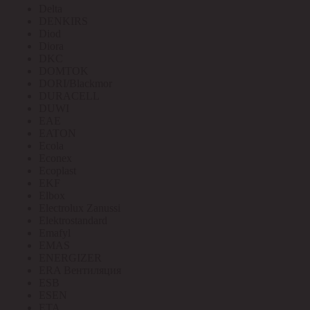
Delta
DENKIRS
Diod
Diora
DKC
DOMTOK
DORI/Blackmor
DURACELL
DUWI
EAE
EATON
Ecola
Econex
Ecoplast
EKF
Elbox
Electrolux Zanussi
Elektrostandard
Emafyl
EMAS
ENERGIZER
ERA Вентиляция
ESB
ESEN
ETA