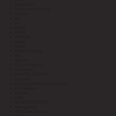
УралПласт
Услуги бухгалтерия
Уфакор
Ф-Т
ФА
Фабер
ФАЗА
ФЕРЕКС
Фокус
Фотон
ФотоРАЗОВЫЕ
ФП
Фрунзе
ХКА (Кольчуга)
Хозтовары
ХОМОВ ЭЛЕКТРО
Цветлит
Центр кабельных технологий
Центркабель
Циркон
ЦМО
ЧЕТЫРЕ СЕЗОНА
Чувашкабель
ЧУП Элект Белтиз