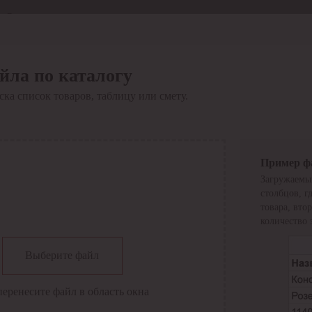
Отдел продаж
8 800 6000-600
Каталог
Акции
йла по каталогу
Сервис
ка список товаров, таблицу или смету.
Инструкция по работе
с сервисом
Оплата
Сервис ЭДО
Сервис ИТС-КА
Пример ф
Сервис API
Загружаемы
Контакты
О компании
столбцов, г
Вход
Регистрация
товара, вто
количество 
Крупнейший поставщик электро-технической продукции в
Выберите файл
России
Найти
перенесите файл в область окна
Искать по всем разделам