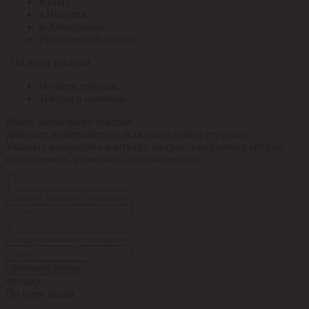
ЮАИЗ
я.Практик
я.Электрощит
Ярославский кабель
По всем товарам
По всем товарам
Товары в наличии
Поиск нескольких товаров
Добавьте номенклатуры (каждую с новой строчки).
Укажите количество в штуках, метрах, квадратных метрах,
килограммах, упаковках или комплектах.
1
2
Добавить строку
Фильтр:
По всем кодам