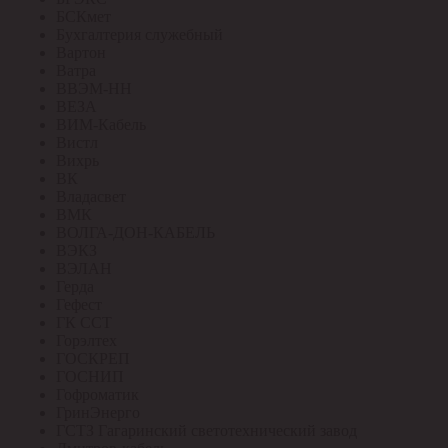
БСКмет
Бухгалтерия служебный
Вартон
Ватра
ВВЭМ-НН
ВЕЗА
ВИМ-Кабель
Вистл
Вихрь
ВК
Владасвет
ВМК
ВОЛГА-ДОН-КАБЕЛЬ
ВЭКЗ
ВЭЛАН
Герда
Гефест
ГК ССТ
Горэлтех
ГОСКРЕП
ГОСНИП
Гофроматик
ГринЭнерго
ГСТЗ Гагаринский светотехнический завод