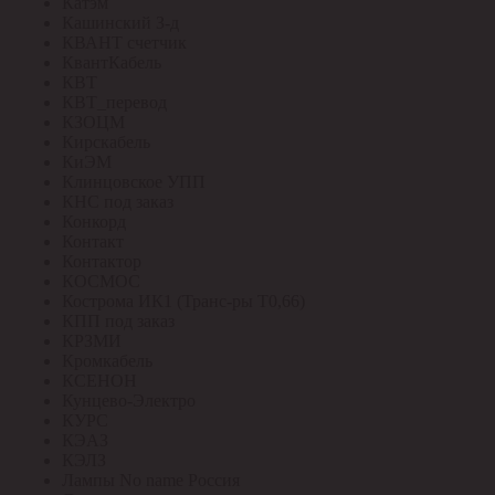
Катэм
Кашинский З-д
КВАНТ счетчик
КвантКабель
КВТ
КВТ_перевод
КЗОЦМ
Кирскабель
КиЭМ
Клинцовское УПП
КНС под заказ
Конкорд
Контакт
Контактор
КОСМОС
Кострома ИК1 (Транс-ры Т0,66)
КПП под заказ
КРЗМИ
Кромкабель
КСЕНОН
Кунцево-Электро
КУРС
КЭАЗ
КЭЛЗ
Лампы No name Россия