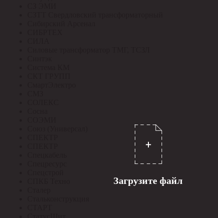
СЗ ЭМИ
СЗТТ Свердловский трансформаторный
Сибирский Арсенал
СИБРТЕХ
СИЛА
Силовые трансформатор ТМГ, ТСЗЛ
Синтэк
Система КМ
СКТ ГРУПП
СмартЭлектро
СМЗ
СОЛЕКС
Сосна
СОЭМИ
Союз (Универсал)
СПЕКТР
СПЕКТР
Спецкабель
Спецресурс
Спецстрой
Загрузите файл
СПКБ Техно
Сталер
Стальконструкция
СТАРТ
СтатусЩит