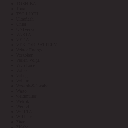
TOSHIBA
Toua
TSC LUCH
Ultraflash
Uniel
UNIVersal
VARTA
VEDA
VEKTOR BATTERY
Vektor Energy
Vergokan
Verlen-Volga
Vivo Luce
Volpe
Voltega
Voltum
Vossloh-Schwabe
Wago
weidmuller
Welrok
Werkel
WOLTA
WRLine
Zitar
ZKabel