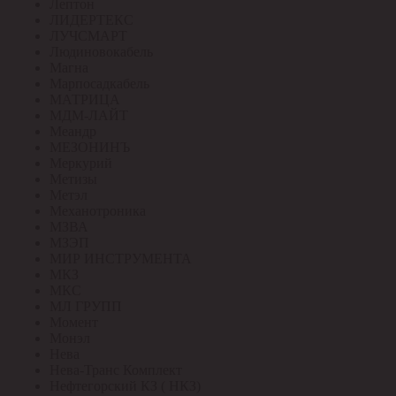
Лептон
ЛИДЕРТЕКС
ЛУЧСМАРТ
Людиновокабель
Магна
Марпосадкабель
МАТРИЦА
МДМ-ЛАЙТ
Меандр
МЕЗОНИНЪ
Меркурий
Метизы
Метэл
Механотроника
МЗВА
МЗЭП
МИР ИНСТРУМЕНТА
МКЗ
МКС
МЛ ГРУПП
Момент
Монэл
Нева
Нева-Транс Комплект
Нефтегорский КЗ ( НКЗ)