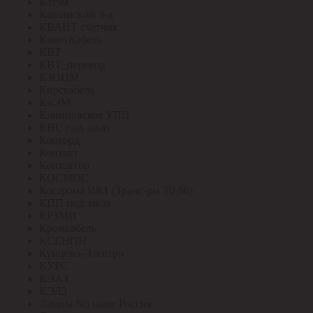
Катэм
Кашинский З-д
КВАНТ счетчик
КвантКабель
КВТ
КВТ_перевод
КЗОЦМ
Кирскабель
КиЭМ
Клинцовское УПП
КНС под заказ
Конкорд
Контакт
Контактор
КОСМОС
Кострома ИК1 (Транс-ры Т0,66)
КПП под заказ
КРЗМИ
Кромкабель
КСЕНОН
Кунцево-Электро
КУРС
КЭАЗ
КЭЛЗ
Лампы No name Россия