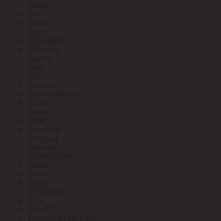
SONY
SPL
Stanley
Stayer
STEKKER
STRAZH
Suprlan
Supu
SUPU
Sylvania
Systeme Electric
T-Max
Tantos
TDM
Tech-Krep
Technical
Technolux
TEHSTRONG
Tekfor
Terneo
Tetenal
TIMBERK
TLK
TOKER
TOKOV ELECTRIC