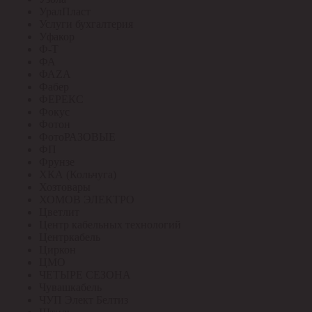
УралПласт
Услуги бухгалтерия
Уфакор
Ф-Т
ФА
ФАZА
Фабер
ФЕРЕКС
Фокус
Фотон
ФотоРАЗОВЫЕ
ФП
Фрунзе
ХКА (Кольчуга)
Хозтовары
ХОМОВ ЭЛЕКТРО
Цветлит
Центр кабельных технологий
Центркабель
Циркон
ЦМО
ЧЕТЫРЕ СЕЗОНА
Чувашкабель
ЧУП Элект Белтиз