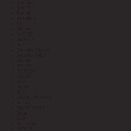
Robiton
RUCELF
Ruvinil
RVElektro
RVi
Safeline
SAFFIT
SANYO
Sber
Schneider Electric
Schwabe Hellas
Shenler
SHTOK
SIEMENS
SIMON
SKP
SkyNet
SLV
SMART PROTEX
Smartec
SMARTWATT
Smile
SNR
Soler Palau
SONAR