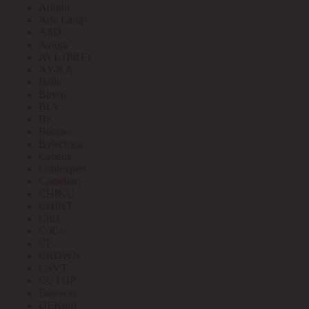
Arlight
Arte Lamp
ASD
Aviora
AVL (PRE)
AY-KA
Ballu
Bironi
BLV
BS
Bticino
Bylectrica
Cabeus
Cablexpert
Camelion
CHIKU
CHINT
Citel
CoCo
CP
CROWN
CSVT
CUTOP
Daewoo
DEKraft