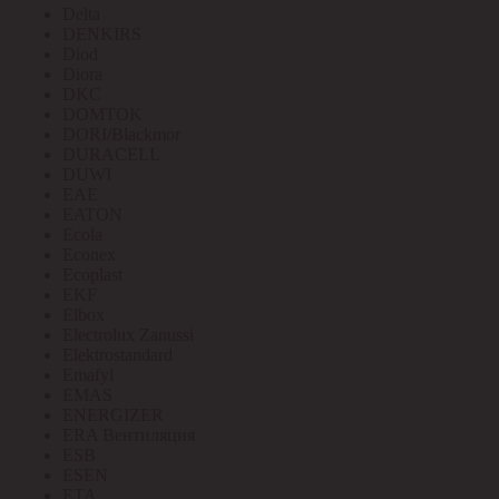
Delta
DENKIRS
Diod
Diora
DKC
DOMTOK
DORI/Blackmor
DURACELL
DUWI
EAE
EATON
Ecola
Econex
Ecoplast
EKF
Elbox
Electrolux Zanussi
Elektrostandard
Emafyl
EMAS
ENERGIZER
ERA Вентиляция
ESB
ESEN
ETA