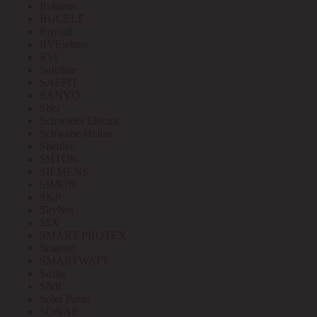
Robiton
RUCELF
Ruvinil
RVElektro
RVi
Safeline
SAFFIT
SANYO
Sber
Schneider Electric
Schwabe Hellas
Shenler
SHTOK
SIEMENS
SIMON
SKP
SkyNet
SLV
SMART PROTEX
Smartec
SMARTWATT
Smile
SNR
Soler Palau
SONAR