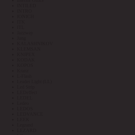
Interior Office
INTILED
INTRO
IONICH
ITK
ITL
Jazzway
Jung
KALASHNIKOV
KLEMSAN
KNIPEX
KODAK
KOPOS
Kranz
L-Flash
Leader Light (LL)
Led Strip
LEDeffect
LEDEL
Ledeo
LEDOS
LEDVANCE
LEEK
Legrand
LEZARD