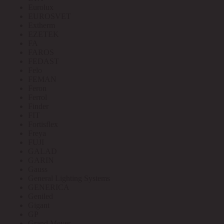
Eurolux
EUROSVET
Extherm
EZETEK
FA
FAROS
FEDAST
Felo
FEMAN
Feron
Ferrol
Finder
FIT
Fortisflex
Freya
FUJI
GALAD
GARIN
Gauss
General Lighting Systems
GENERICA
Geniled
Gigant
GP
Grand Meyer