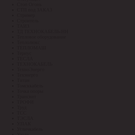
Стоп Огонь
СТП под ЗАКАЗ
Стример
Строитель
ТАИЗ
ТД ТЕХНОКАБЕЛЬ-НН
Тепловое оборудование
Теплолюкс
ТЕПЛОМАШ
Тернус
ТЕСЛА
ТЕХНОКАБЕЛЬ
ТехноЭнерго
Техэнерго
Титан
Томсккабель
Точка опоры
Трансвит
ТРОФИ
Труд
ТСС
ТЭСЛА
У.ПАК
Угличкабель
Узола