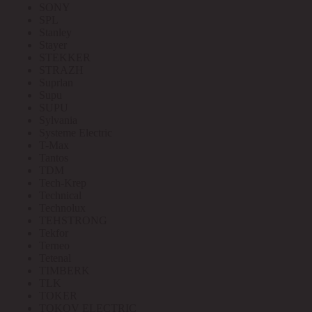
SONY
SPL
Stanley
Stayer
STEKKER
STRAZH
Suprlan
Supu
SUPU
Sylvania
Systeme Electric
T-Max
Tantos
TDM
Tech-Krep
Technical
Technolux
TEHSTRONG
Tekfor
Terneo
Tetenal
TIMBERK
TLK
TOKER
TOKOV ELECTRIC