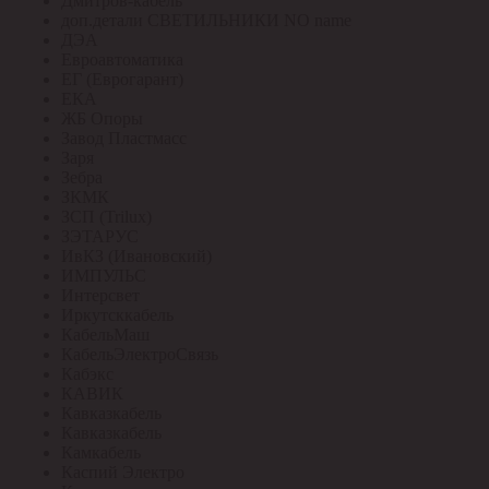
Дмитров-кабель
доп.детали СВЕТИЛЬНИКИ NO name
ДЭА
Евроавтоматика
ЕГ (Еврогарант)
ЕКА
ЖБ Опоры
Завод Пластмасс
Заря
Зебра
ЗКМК
ЗСП (Trilux)
ЗЭТАРУС
ИвКЗ (Ивановский)
ИМПУЛЬС
Интерсвет
Иркутсккабель
КабельМаш
КабельЭлектроСвязь
Кабэкс
КАВИК
Кавказкабель
Кавказкабель
Камкабель
Каспий Электро