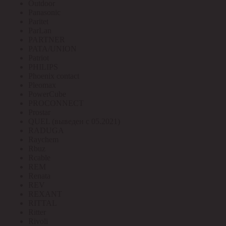
Outdoor
Panasonic
Paritet
ParLan
PARTNER
PATA/UNION
Patriot
PHILIPS
Phoenix contact
Pleomax
PowerCube
PROCONNECT
Prostar
QUEL (выведен с 05.2021)
RADUGA
Raychem
Rbuz
Rcable
REM
Renata
REV
REXANT
RITTAL
Ritter
Rivoli