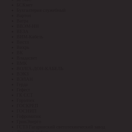
БСКмет
Бухгалтерия служебный
Вартон
Ватра
ВВЭМ-НН
ВЕЗА
ВИМ-Кабель
Вистл
Вихрь
ВК
Владасвет
ВМК
ВОЛГА-ДОН-КАБЕЛЬ
ВЭКЗ
ВЭЛАН
Герда
Гефест
ГК ССТ
Горэлтех
ГОСКРЕП
ГОСНИП
Гофроматик
ГринЭнерго
ГСТЗ Гагаринский светотехнический завод