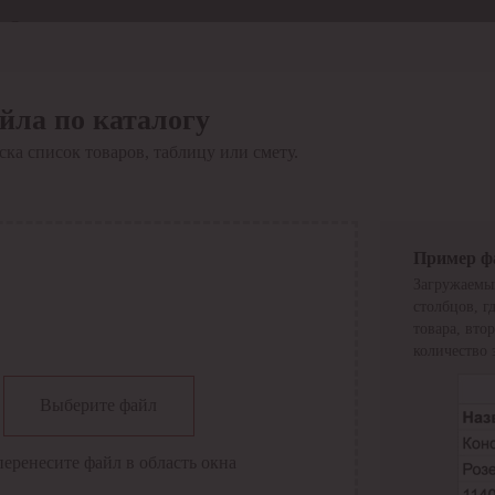
Отдел продаж
8 800 6000-600
Каталог
Акции
йла по каталогу
Сервис
ка список товаров, таблицу или смету.
Инструкция по работе
с сервисом
Оплата
Сервис ЭДО
Сервис ИТС-КА
Пример ф
Сервис API
Загружаемы
Контакты
О компании
столбцов, г
Вход
Регистрация
товара, вто
количество 
Крупнейший поставщик электро-технической продукции в
Выберите файл
России
Найти
перенесите файл в область окна
Искать по всем разделам