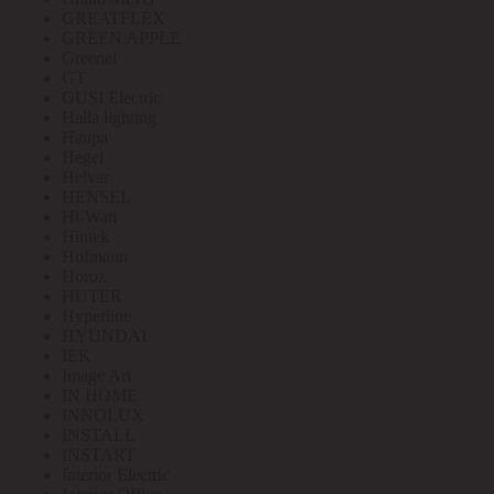
GREATFLEX
GREEN APPLE
Greenel
GT
GUSI Electric
Halla lighting
Haupa
Hegel
Helvar
HENSEL
Hi-Watt
Hintek
Hofmann
Horoz
HUTER
Hyperline
HYUNDAI
IEK
Image Art
IN HOME
INNOLUX
INSTALL
INSTART
Interior Electric