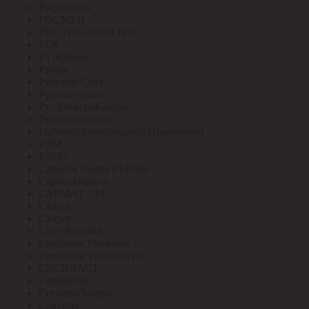
Росдюбель
РОСМЕН
РОСТОК-ЭЛЕКТРО
РСК
РТ-Кабель
Рубеж
Русский Свет
Русское тепло
РусЭлектроКабель
Рыбинсккабель
Рыбинскэлектрокабель(Призмиан)
РЭМ
РЭМЗ
Саранск лампа (Лисма)
Сарансккабель
САРМАТ-ЭМ
Сварог
Сварог
Свет Витебск
Световые Решения
Световые Технологии
СДСПЛАСТ
Севкабель
СегментЭнерго
Секунда