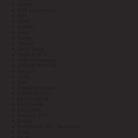
Аватех
АИР эл.двигатель
АКЗ
Актей
Алюмет
Алюр
Амира
Апатор
Аргос Трейд
Ардатов АСТЗ
АРМ-Технолоджи
АРМИЯ РОССИИ
Арсенал
Астра
Атон
Ашасветотехника
АЭРОСИГНАЛ
БАЛТКАБЕЛЬ
БАРАБАНЫ
БАСТИОН
Беларусь ЭУИ
Белкаб
Белорецкий ЭМЗ "Максимум"
Болид
БРЭКС