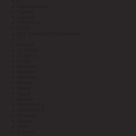
LG
Lighting control
Lightlux
Lightstar
LITEWELL
LIVAL
LKS (группа OBO Bettermann)
LLT
Lomond
LS Electric
LUMIER
LUXE
Mactronic
MAKEL
Makroflex
Mastech
Matrix
Maxell
Maytoni
MEANWELL
MENNEKES
Minamoto
Moeller
MOS
N-Power