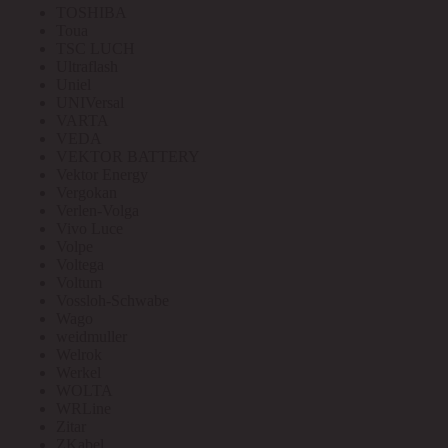
TOSHIBA
Toua
TSC LUCH
Ultraflash
Uniel
UNIVersal
VARTA
VEDA
VEKTOR BATTERY
Vektor Energy
Vergokan
Verlen-Volga
Vivo Luce
Volpe
Voltega
Voltum
Vossloh-Schwabe
Wago
weidmuller
Welrok
Werkel
WOLTA
WRLine
Zitar
ZKabel