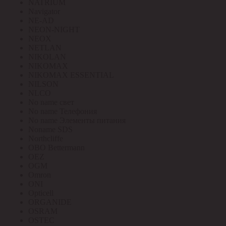
NATRIUM
Navigator
NE-AD
NEON-NIGHT
NEOX
NETLAN
NIKOLAN
NIKOMAX
NIKOMAX ESSENTIAL
NILSON
NLCO
No name свет
No name Телефония
No name Элементы питания
Noname SDS
Northcliffe
OBO Bettermann
OEZ
OGM
Omron
ONI
Opticell
ORGANIDE
OSRAM
OSTEC