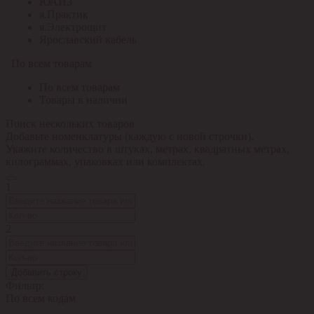
ЮАИЗ
я.Практик
я.Электрощит
Ярославский кабель
По всем товарам
По всем товарам
Товары в наличии
Поиск нескольких товаров
Добавьте номенклатуры (каждую с новой строчки).
Укажите количество в штуках, метрах, квадратных метрах,
килограммах, упаковках или комплектах.
1
2
Добавить строку
Фильтр:
По всем кодам