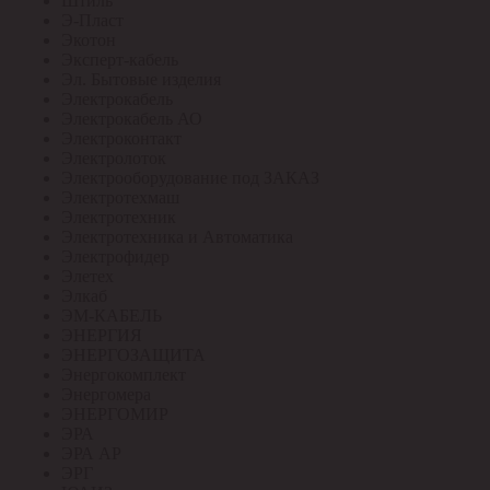
Штиль
Э-Пласт
Экотон
Эксперт-кабель
Эл. Бытовые изделия
Электрокабель
Электрокабель АО
Электроконтакт
Электролоток
Электрооборудование под ЗАКАЗ
Электротехмаш
Электротехник
Электротехника и Автоматика
Электрофидер
Элетех
Элкаб
ЭМ-КАБЕЛЬ
ЭНЕРГИЯ
ЭНЕРГОЗАЩИТА
Энергокомплект
Энергомера
ЭНЕРГОМИР
ЭРА
ЭРА АР
ЭРГ