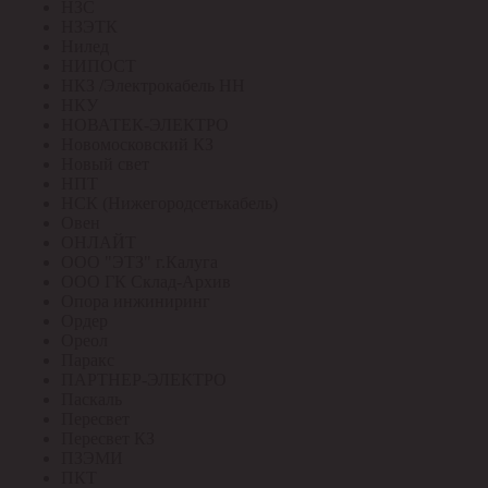
НЗС
НЗЭТК
Нилед
НИПОСТ
НКЗ /Электрокабель НН
НКУ
НОВАТЕК-ЭЛЕКТРО
Новомосковский КЗ
Новый свет
НПТ
НСК (Нижегородсетькабель)
Овен
ОНЛАЙТ
ООО "ЭТЗ" г.Калуга
ООО ГК Склад-Архив
Опора инжиниринг
Ордер
Ореол
Паракс
ПАРТНЕР-ЭЛЕКТРО
Паскаль
Пересвет
Пересвет КЗ
ПЗЭМИ
ПКТ