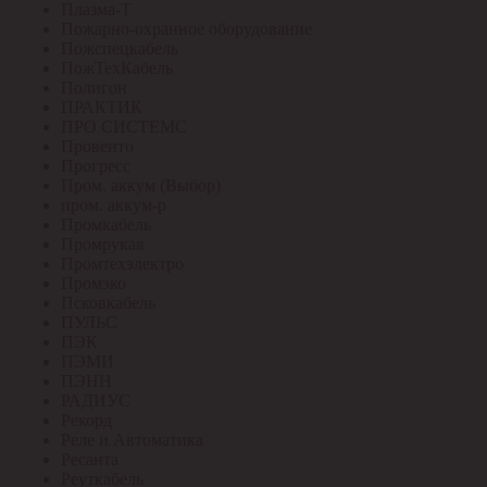
Плазма-Т
Пожарно-охранное оборудование
Пожспецкабель
ПожТехКабель
Полигон
ПРАКТИК
ПРО СИСТЕМС
Провенто
Прогресс
Пром. аккум (Выбор)
пром. аккум-р
Промкабель
Промрукав
Промтехэлектро
Промэко
Псковкабель
ПУЛЬС
ПЭК
ПЭМИ
ПЭНН
РАДИУС
Рекорд
Реле и Автоматика
Ресанта
Реуткабель