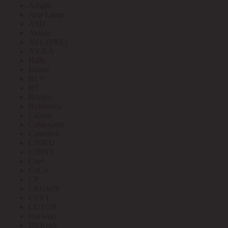
Arlight
Arte Lamp
ASD
Aviora
AVL (PRE)
AY-KA
Ballu
Bironi
BLV
BS
Bticino
Bylectrica
Cabeus
Cablexpert
Camelion
CHIKU
CHINT
Citel
CoCo
CP
CROWN
CSVT
CUTOP
Daewoo
DEKraft