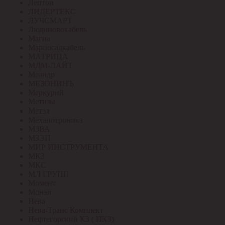
Лептон
ЛИДЕРТЕКС
ЛУЧСМАРТ
Людиновокабель
Магна
Марпосадкабель
МАТРИЦА
МДМ-ЛАЙТ
Меандр
МЕЗОНИНЪ
Меркурий
Метизы
Метэл
Механотроника
МЗВА
МЗЭП
МИР ИНСТРУМЕНТА
МКЗ
МКС
МЛ ГРУПП
Момент
Монэл
Нева
Нева-Транс Комплект
Нефтегорский КЗ ( НКЗ)