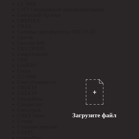
СЗ ЭМИ
СЗТТ Свердловский трансформаторный
Сибирский Арсенал
СИБРТЕХ
СИЛА
Силовые трансформатор ТМГ, ТСЗЛ
Синтэк
Система КМ
СКТ ГРУПП
СмартЭлектро
СМЗ
СОЛЕКС
Сосна
СОЭМИ
Союз (Универсал)
СПЕКТР
СПЕКТР
Спецкабель
Спецресурс
Спецстрой
Загрузите файл
СПКБ Техно
Сталер
Стальконструкция
СТАРТ
СтатусЩит