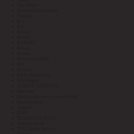
УралПласт
Услуги бухгалтерия
Уфакор
Ф-Т
ФА
ФАZА
Фабер
ФЕРЕКС
Фокус
Фотон
ФотоРАЗОВЫЕ
ФП
Фрунзе
ХКА (Кольчуга)
Хозтовары
ХОМОВ ЭЛЕКТРО
Цветлит
Центр кабельных технологий
Центркабель
Циркон
ЦМО
ЧЕТЫРЕ СЕЗОНА
Чувашкабель
ЧУП Элект Белтиз