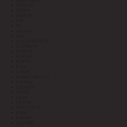
Interior Office
INTILED
INTRO
IONICH
ITK
ITL
Jazzway
Jung
KALASHNIKOV
KLEMSAN
KNIPEX
KODAK
KOPOS
Kranz
L-Flash
Leader Light (LL)
Led Strip
LEDeffect
LEDEL
Ledeo
LEDOS
LEDVANCE
LEEK
Legrand
LEZARD