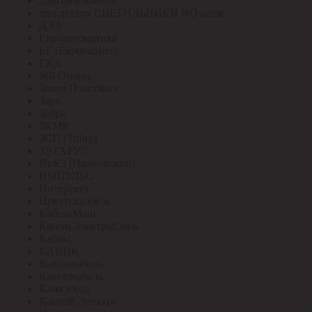
Дмитров-кабель
доп.детали СВЕТИЛЬНИКИ NO name
ДЭА
Евроавтоматика
ЕГ (Еврогарант)
ЕКА
ЖБ Опоры
Завод Пластмасс
Заря
Зебра
ЗКМК
ЗСП (Trilux)
ЗЭТАРУС
ИвКЗ (Ивановский)
ИМПУЛЬС
Интерсвет
Иркутсккабель
КабельМаш
КабельЭлектроСвязь
Кабэкс
КАВИК
Кавказкабель
Кавказкабель
Камкабель
Каспий Электро