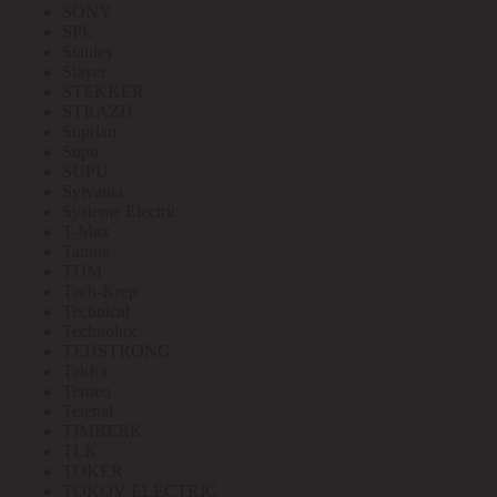
SONY
SPL
Stanley
Stayer
STEKKER
STRAZH
Suprlan
Supu
SUPU
Sylvania
Systeme Electric
T-Max
Tantos
TDM
Tech-Krep
Technical
Technolux
TEHSTRONG
Tekfor
Terneo
Tetenal
TIMBERK
TLK
TOKER
TOKOV ELECTRIC