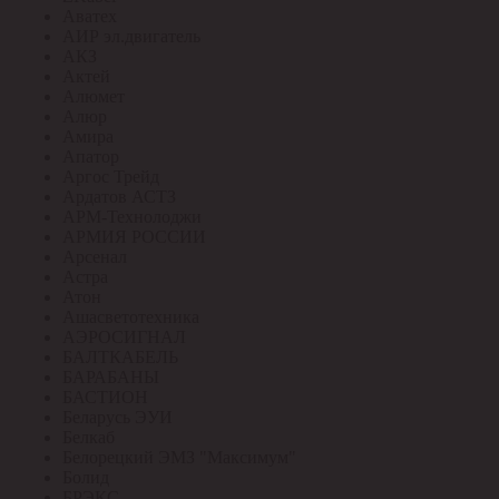
Аватех
АИР эл.двигатель
АКЗ
Актей
Алюмет
Алюр
Амира
Апатор
Аргос Трейд
Ардатов АСТЗ
АРМ-Технолоджи
АРМИЯ РОССИИ
Арсенал
Астра
Атон
Ашасветотехника
АЭРОСИГНАЛ
БАЛТКАБЕЛЬ
БАРАБАНЫ
БАСТИОН
Беларусь ЭУИ
Белкаб
Белорецкий ЭМЗ "Максимум"
Болид
БРЭКС