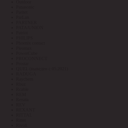
Outdoor
Panasonic
Paritet
ParLan
PARTNER
PATA/UNION
Patriot
PHILIPS
Phoenix contact
Pleomax
PowerCube
PROCONNECT
Prostar
QUEL (выведен с 05.2021)
RADUGA
Raychem
Rbuz
Rcable
REM
Renata
REV
REXANT
RITTAL
Ritter
Rivoli