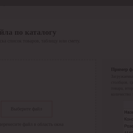
Отдел продаж
8 800 6000-600
Каталог
Акции
йла по каталогу
Сервис
ка список товаров, таблицу или смету.
Инструкция по работе
с сервисом
Оплата
Сервис ЭДО
Сервис ИТС-КА
Пример ф
Сервис API
Загружаемы
Контакты
О компании
столбцов, г
Вход
Регистрация
товара, вто
количество 
Крупнейший поставщик электро-технической продукции в
Выберите файл
России
Найти
перенесите файл в область окна
Искать по всем разделам