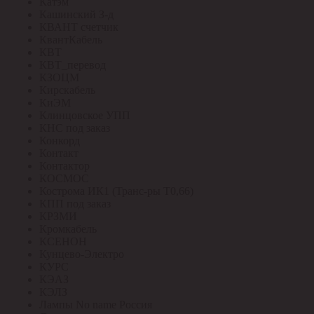
Катэм
Кашинский З-д
КВАНТ счетчик
КвантКабель
КВТ
КВТ_перевод
КЗОЦМ
Кирскабель
КиЭМ
Клинцовское УПП
КНС под заказ
Конкорд
Контакт
Контактор
КОСМОС
Кострома ИК1 (Транс-ры Т0,66)
КПП под заказ
КРЗМИ
Кромкабель
КСЕНОН
Кунцево-Электро
КУРС
КЭАЗ
КЭЛЗ
Лампы No name Россия