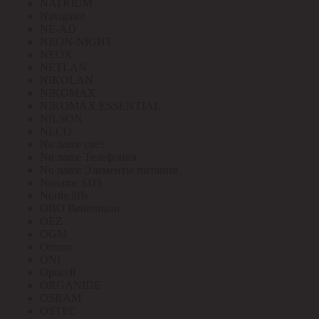
NATRIUM
Navigator
NE-AD
NEON-NIGHT
NEOX
NETLAN
NIKOLAN
NIKOMAX
NIKOMAX ESSENTIAL
NILSON
NLCO
No name свет
No name Телефония
No name Элементы питания
Noname SDS
Northcliffe
OBO Bettermann
OEZ
OGM
Omron
ONI
Opticell
ORGANIDE
OSRAM
OSTEC