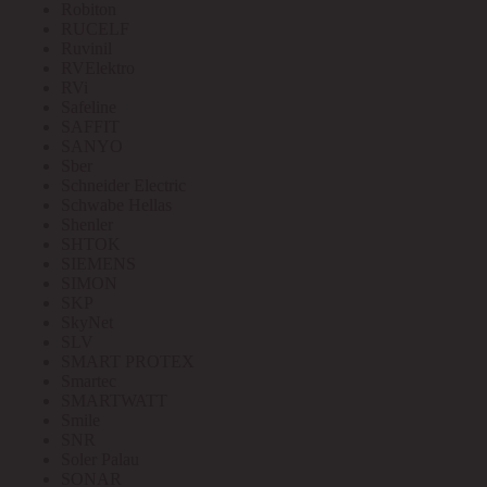
Robiton
RUCELF
Ruvinil
RVElektro
RVi
Safeline
SAFFIT
SANYO
Sber
Schneider Electric
Schwabe Hellas
Shenler
SHTOK
SIEMENS
SIMON
SKP
SkyNet
SLV
SMART PROTEX
Smartec
SMARTWATT
Smile
SNR
Soler Palau
SONAR