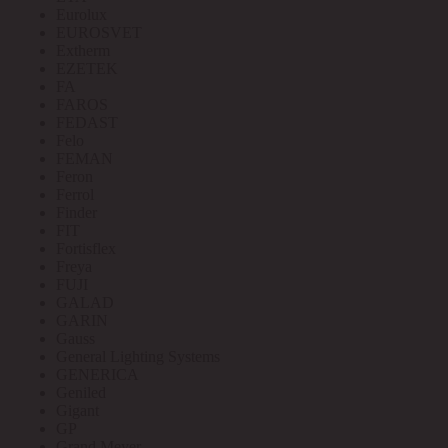
Eurolux
EUROSVET
Extherm
EZETEK
FA
FAROS
FEDAST
Felo
FEMAN
Feron
Ferrol
Finder
FIT
Fortisflex
Freya
FUJI
GALAD
GARIN
Gauss
General Lighting Systems
GENERICA
Geniled
Gigant
GP
Grand Meyer