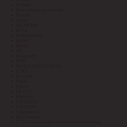
БСКмет
Бухгалтерия служебный
Вартон
Ватра
ВВЭМ-НН
ВЕЗА
ВИМ-Кабель
Вистл
Вихрь
ВК
Владасвет
ВМК
ВОЛГА-ДОН-КАБЕЛЬ
ВЭКЗ
ВЭЛАН
Герда
Гефест
ГК ССТ
Горэлтех
ГОСКРЕП
ГОСНИП
Гофроматик
ГринЭнерго
ГСТЗ Гагаринский светотехнический завод