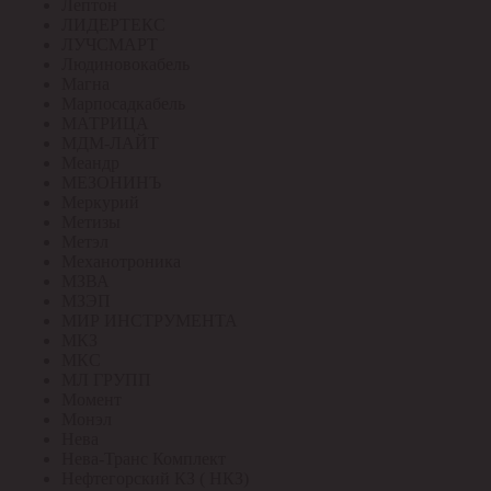
Лептон
ЛИДЕРТЕКС
ЛУЧСМАРТ
Людиновокабель
Магна
Марпосадкабель
МАТРИЦА
МДМ-ЛАЙТ
Меандр
МЕЗОНИНЪ
Меркурий
Метизы
Метэл
Механотроника
МЗВА
МЗЭП
МИР ИНСТРУМЕНТА
МКЗ
МКС
МЛ ГРУПП
Момент
Монэл
Нева
Нева-Транс Комплект
Нефтегорский КЗ ( НКЗ)