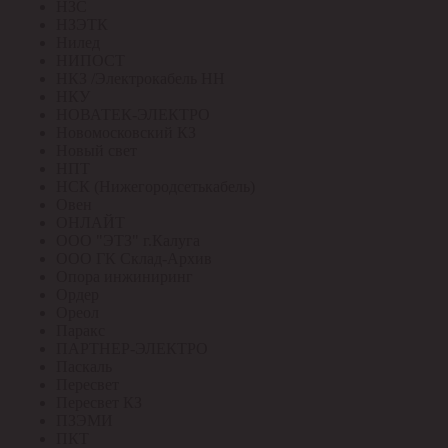
НЗС
НЗЭТК
Нилед
НИПОСТ
НКЗ /Электрокабель НН
НКУ
НОВАТЕК-ЭЛЕКТРО
Новомосковский КЗ
Новый свет
НПТ
НСК (Нижегородсетькабель)
Овен
ОНЛАЙТ
ООО "ЭТЗ" г.Калуга
ООО ГК Склад-Архив
Опора инжиниринг
Ордер
Ореол
Паракс
ПАРТНЕР-ЭЛЕКТРО
Паскаль
Пересвет
Пересвет КЗ
ПЗЭМИ
ПКТ