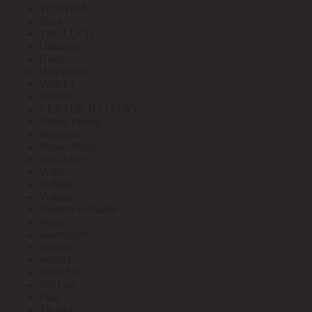
TOSHIBA
Toua
TSC LUCH
Ultraflash
Uniel
UNIVersal
VARTA
VEDA
VEKTOR BATTERY
Vektor Energy
Vergokan
Verlen-Volga
Vivo Luce
Volpe
Voltega
Voltum
Vossloh-Schwabe
Wago
weidmuller
Welrok
Werkel
WOLTA
WRLine
Zitar
ZKabel