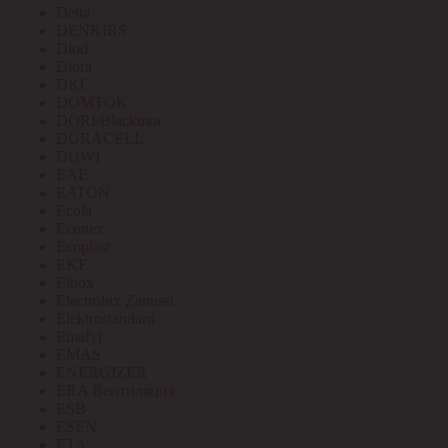
Delta
DENKIRS
Diod
Diora
DKC
DOMTOK
DORI/Blackmor
DURACELL
DUWI
EAE
EATON
Ecola
Econex
Ecoplast
EKF
Elbox
Electrolux Zanussi
Elektrostandard
Emafyl
EMAS
ENERGIZER
ERA Вентиляция
ESB
ESEN
ETA