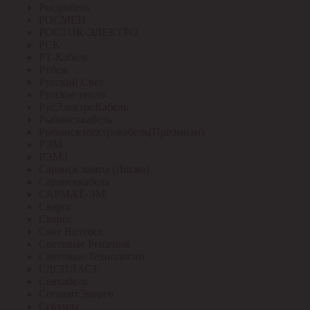
Росдюбель
РОСМЕН
РОСТОК-ЭЛЕКТРО
РСК
РТ-Кабель
Рубеж
Русский Свет
Русское тепло
РусЭлектроКабель
Рыбинсккабель
Рыбинскэлектрокабель(Призмиан)
РЭМ
РЭМЗ
Саранск лампа (Лисма)
Сарансккабель
САРМАТ-ЭМ
Сварог
Сварог
Свет Витебск
Световые Решения
Световые Технологии
СДСПЛАСТ
Севкабель
СегментЭнерго
Секунда