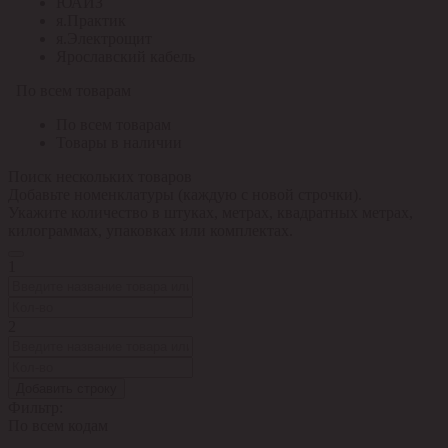
ЮАИЗ
я.Практик
я.Электрощит
Ярославский кабель
По всем товарам
По всем товарам
Товары в наличии
Поиск нескольких товаров
Добавьте номенклатуры (каждую с новой строчки).
Укажите количество в штуках, метрах, квадратных метрах,
килограммах, упаковках или комплектах.
1
2
Добавить строку
Фильтр:
По всем кодам