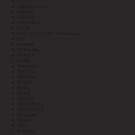
LG
Lighting control
Lightlux
Lightstar
LITEWELL
LIVAL
LKS (группа OBO Bettermann)
LLT
Lomond
LS Electric
LUMIER
LUXE
Mactronic
MAKEL
Makroflex
Mastech
Matrix
Maxell
Maytoni
MEANWELL
MENNEKES
Minamoto
Moeller
MOS
N-Power