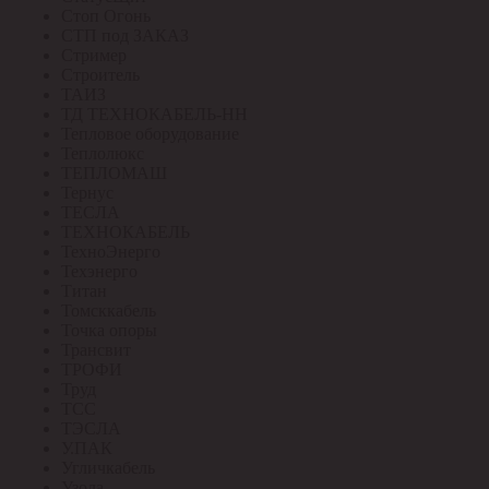
Стоп Огонь
СТП под ЗАКАЗ
Стример
Строитель
ТАИЗ
ТД ТЕХНОКАБЕЛЬ-НН
Тепловое оборудование
Теплолюкс
ТЕПЛОМАШ
Тернус
ТЕСЛА
ТЕХНОКАБЕЛЬ
ТехноЭнерго
Техэнерго
Титан
Томсккабель
Точка опоры
Трансвит
ТРОФИ
Труд
ТСС
ТЭСЛА
У.ПАК
Угличкабель
Узола