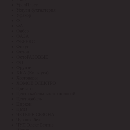
УралПласт
Услуги бухгалтерия
Уфакор
Ф-Т
ФА
Фабер
ФАЗА
ФЕРЕКС
Фокус
Фотон
ФотоРАЗОВЫЕ
ФП
Фрунзе
ХКА (Кольчуга)
Хозтовары
ХОМОВ ЭЛЕКТРО
Цветлит
Центр кабельных технологий
Центркабель
Циркон
ЦМО
ЧЕТЫРЕ СЕЗОНА
Чувашкабель
ЧУП Элект Белтиз