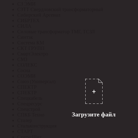
СЗ ЭМИ
СЗТТ Свердловский трансформаторный
Сибирский Арсенал
СИБРТЕХ
СИЛА
Силовые трансформатор ТМГ, ТСЗЛ
Синтэк
Система КМ
СКТ ГРУПП
СмартЭлектро
СМЗ
СОЛЕКС
Сосна
СОЭМИ
Союз (Универсал)
СПЕКТР
СПЕКТР
Спецкабель
Спецресурс
Спецстрой
Загрузите файл
СПКБ Техно
Сталер
Стальконструкция
СТАРТ
СтатусЩит