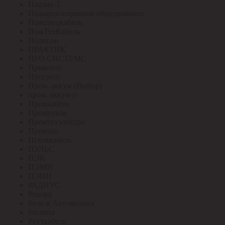
Плазма-Т
Пожарно-охранное оборудование
Пожспецкабель
ПожТехКабель
Полигон
ПРАКТИК
ПРО СИСТЕМС
Провенто
Прогресс
Пром. аккум (Выбор)
пром. аккум-р
Промкабель
Промрукав
Промтехэлектро
Промэко
Псковкабель
ПУЛЬС
ПЭК
ПЭМИ
ПЭНН
РАДИУС
Рекорд
Реле и Автоматика
Ресанта
Реуткабель