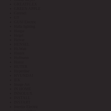
GREATFLEX
GREEN APPLE
Greenel
GT
GUSI Electric
Halla lighting
Haupa
Hegel
Helvar
HENSEL
Hi-Watt
Hintek
Hofmann
Horoz
HUTER
Hyperline
HYUNDAI
IEK
Image Art
IN HOME
INNOLUX
INSTALL
INSTART
Interior Electric