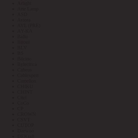
Arlight
Arte Lamp
ASD
Aviora
AVL (PRE)
AY-KA
Ballu
Bironi
BLV
BS
Bticino
Bylectrica
Cabeus
Cablexpert
Camelion
CHIKU
CHINT
Citel
CoCo
CP
CROWN
CSVT
CUTOP
Daewoo
DEKraft