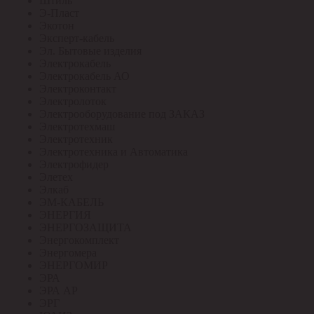
Штиль
Э-Пласт
Экотон
Эксперт-кабель
Эл. Бытовые изделия
Электрокабель
Электрокабель АО
Электроконтакт
Электролоток
Электрооборудование под ЗАКАЗ
Электротехмаш
Электротехник
Электротехника и Автоматика
Электрофидер
Элетех
Элкаб
ЭМ-КАБЕЛЬ
ЭНЕРГИЯ
ЭНЕРГОЗАЩИТА
Энергокомплект
Энергомера
ЭНЕРГОМИР
ЭРА
ЭРА АР
ЭРГ