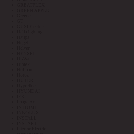
GREATFLEX
GREEN APPLE
Greenel
GT
GUSI Electric
Halla lighting
Haupa
Hegel
Helvar
HENSEL
Hi-Watt
Hintek
Hofmann
Horoz
HUTER
Hyperline
HYUNDAI
IEK
Image Art
IN HOME
INNOLUX
INSTALL
INSTART
Interior Electric