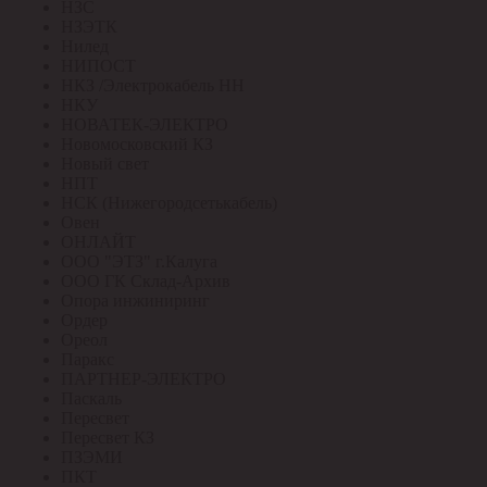
НЗС
НЗЭТК
Нилед
НИПОСТ
НКЗ /Электрокабель НН
НКУ
НОВАТЕК-ЭЛЕКТРО
Новомосковский КЗ
Новый свет
НПТ
НСК (Нижегородсетькабель)
Овен
ОНЛАЙТ
ООО "ЭТЗ" г.Калуга
ООО ГК Склад-Архив
Опора инжиниринг
Ордер
Ореол
Паракс
ПАРТНЕР-ЭЛЕКТРО
Паскаль
Пересвет
Пересвет КЗ
ПЗЭМИ
ПКТ