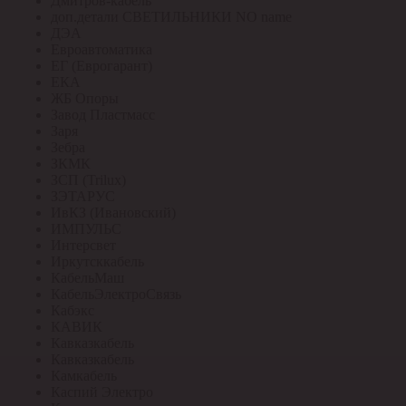
Дмитров-кабель
доп.детали СВЕТИЛЬНИКИ NO name
ДЭА
Евроавтоматика
ЕГ (Еврогарант)
ЕКА
ЖБ Опоры
Завод Пластмасс
Заря
Зебра
ЗКМК
ЗСП (Trilux)
ЗЭТАРУС
ИвКЗ (Ивановский)
ИМПУЛЬС
Интерсвет
Иркутсккабель
КабельМаш
КабельЭлектроСвязь
Кабэкс
КАВИК
Кавказкабель
Кавказкабель
Камкабель
Каспий Электро