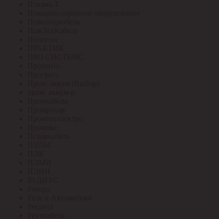
Плазма-Т
Пожарно-охранное оборудование
Пожспецкабель
ПожТехКабель
Полигон
ПРАКТИК
ПРО СИСТЕМС
Провенто
Прогресс
Пром. аккум (Выбор)
пром. аккум-р
Промкабель
Промрукав
Промтехэлектро
Промэко
Псковкабель
ПУЛЬС
ПЭК
ПЭМИ
ПЭНН
РАДИУС
Рекорд
Реле и Автоматика
Ресанта
Реуткабель