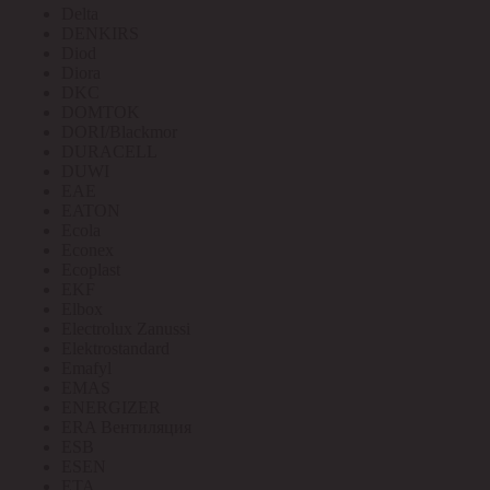
Delta
DENKIRS
Diod
Diora
DKC
DOMTOK
DORI/Blackmor
DURACELL
DUWI
EAE
EATON
Ecola
Econex
Ecoplast
EKF
Elbox
Electrolux Zanussi
Elektrostandard
Emafyl
EMAS
ENERGIZER
ERA Вентиляция
ESB
ESEN
ETA