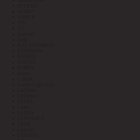
Interior Office
INTILED
INTRO
IONICH
ITK
ITL
Jazzway
Jung
KALASHNIKOV
KLEMSAN
KNIPEX
KODAK
KOPOS
Kranz
L-Flash
Leader Light (LL)
Led Strip
LEDeffect
LEDEL
Ledeo
LEDOS
LEDVANCE
LEEK
Legrand
LEZARD