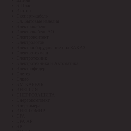
Штиль
Э-Пласт
Экотон
Эксперт-кабель
Эл. Бытовые изделия
Электрокабель
Электрокабель АО
Электроконтакт
Электролоток
Электрооборудование под ЗАКАЗ
Электротехмаш
Электротехник
Электротехника и Автоматика
Электрофидер
Элетех
Элкаб
ЭМ-КАБЕЛЬ
ЭНЕРГИЯ
ЭНЕРГОЗАЩИТА
Энергокомплект
Энергомера
ЭНЕРГОМИР
ЭРА
ЭРА АР
ЭРГ