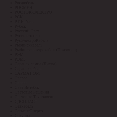
Росдюбель
РОСМЕН
РОСТОК-ЭЛЕКТРО
РСК
РТ-Кабель
Рубеж
Русский Свет
Русское тепло
РусЭлектроКабель
Рыбинсккабель
Рыбинскэлектрокабель(Призмиан)
РЭМ
РЭМЗ
Саранск лампа (Лисма)
Сарансккабель
САРМАТ-ЭМ
Сварог
Сварог
Свет Витебск
Световые Решения
Световые Технологии
СДСПЛАСТ
Севкабель
СегментЭнерго
Секунда