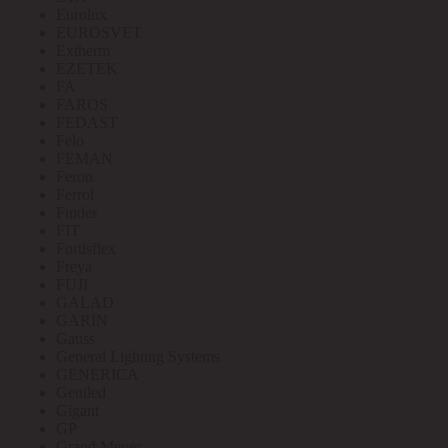
Eurolux
EUROSVET
Extherm
EZETEK
FA
FAROS
FEDAST
Felo
FEMAN
Feron
Ferrol
Finder
FIT
Fortisflex
Freya
FUJI
GALAD
GARIN
Gauss
General Lighting Systems
GENERICA
Geniled
Gigant
GP
Grand Meyer