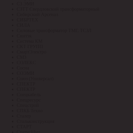
СЗ ЭМИ
СЗТТ Свердловский трансформаторный
Сибирский Арсенал
СИБРТЕХ
СИЛА
Силовые трансформатор ТМГ, ТСЗЛ
Синтэк
Система КМ
СКТ ГРУПП
СмартЭлектро
СМЗ
СОЛЕКС
Сосна
СОЭМИ
Союз (Универсал)
СПЕКТР
СПЕКТР
Спецкабель
Спецресурс
Спецстрой
СПКБ Техно
Сталер
Стальконструкция
СТАРТ
СтатусЩит