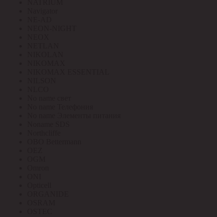
NATRIUM
Navigator
NE-AD
NEON-NIGHT
NEOX
NETLAN
NIKOLAN
NIKOMAX
NIKOMAX ESSENTIAL
NILSON
NLCO
No name свет
No name Телефония
No name Элементы питания
Noname SDS
Northcliffe
OBO Bettermann
OEZ
OGM
Omron
ONI
Opticell
ORGANIDE
OSRAM
OSTEC