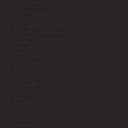
Стоп Огонь
СТП под ЗАКАЗ
Стример
Строитель
ТАИЗ
ТД ТЕХНОКАБЕЛЬ-НН
Тепловое оборудование
Теплолюкс
ТЕПЛОМАШ
Тернус
ТЕСЛА
ТЕХНОКАБЕЛЬ
ТехноЭнерго
Техэнерго
Титан
Томсккабель
Точка опоры
Трансвит
ТРОФИ
Труд
ТСС
ТЭСЛА
У.ПАК
Угличкабель
Узола