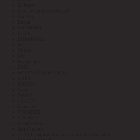
БСКмет
Бухгалтерия служебный
Вартон
Ватра
ВВЭМ-НН
ВЕЗА
ВИМ-Кабель
Вистл
Вихрь
ВК
Владасвет
ВМК
ВОЛГА-ДОН-КАБЕЛЬ
ВЭКЗ
ВЭЛАН
Герда
Гефест
ГК ССТ
Горэлтех
ГОСКРЕП
ГОСНИП
Гофроматик
ГринЭнерго
ГСТЗ Гагаринский светотехнический завод