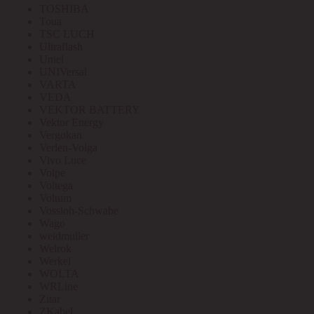
TOSHIBA
Toua
TSC LUCH
Ultraflash
Uniel
UNIVersal
VARTA
VEDA
VEKTOR BATTERY
Vektor Energy
Vergokan
Verlen-Volga
Vivo Luce
Volpe
Voltega
Voltum
Vossloh-Schwabe
Wago
weidmuller
Welrok
Werkel
WOLTA
WRLine
Zitar
ZKabel