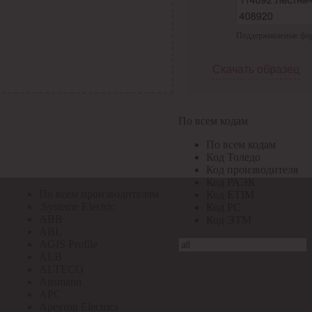
По всем кодам
Поддерживаемые форма
По всем кодам
Код Толедо
Код производителя
Скачать образец
Код РАЭК
Код ETIM
Код РС
Код ЭТМ
По всем кодам
Прочие
По всем кодам
По всем производителям
Код Толедо
Код производителя
Код РАЭК
По всем производителям
Код ETIM
.Systeme Electric
Код РС
ABB
Код ЭТМ
ABL
AGIS Profile
ALB
ALTECO
Ansmann
APC
Apeyron Electrics