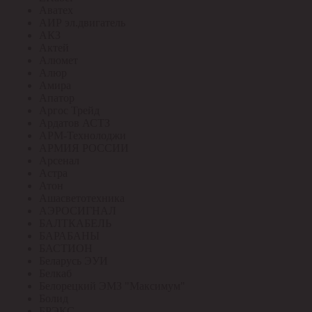
Аватех
АИР эл.двигатель
АКЗ
Актей
Алюмет
Алюр
Амира
Апатор
Аргос Трейд
Ардатов АСТЗ
АРМ-Технолоджи
АРМИЯ РОССИИ
Арсенал
Астра
Атон
Ашасветотехника
АЭРОСИГНАЛ
БАЛТКАБЕЛЬ
БАРАБАНЫ
БАСТИОН
Беларусь ЭУИ
Белкаб
Белорецкий ЭМЗ "Максимум"
Болид
БРЭКС