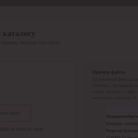
Отдел продаж
8 800 6000-600
Каталог
Акции
 каталогу
Сервис
товаров, таблицу или смету.
Инструкция по работе
с сервисом
Оплата
Сервис ЭДО
Сервис ИТС-КА
Пример файла
Сервис API
Загружаемый файл долж
Контакты
О компании
столбцов, где первый с
Вход
Регистрация
товара, второй столбец
количество запросов 50.
Крупнейший поставщик электро-технической продукции в
рите файл
России
Найти
файл в область окна
Искать по всем разделам