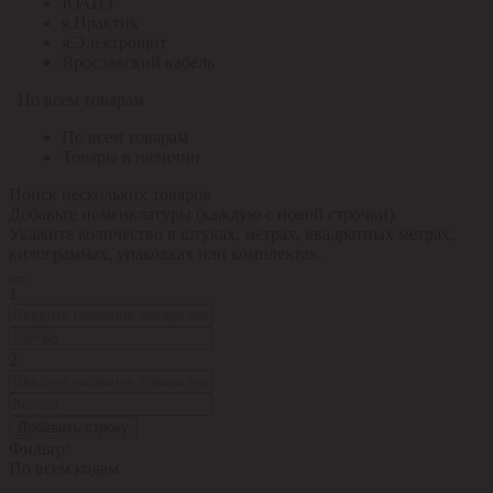
ЮАИЗ
я.Практик
я.Электрощит
Ярославский кабель
По всем товарам
По всем товарам
Товары в наличии
Поиск нескольких товаров
Добавьте номенклатуры (каждую с новой строчки).
Укажите количество в штуках, метрах, квадратных метрах,
килограммах, упаковках или комплектах.
1
2
Добавить строку
Фильтр:
По всем кодам