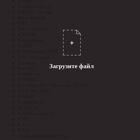
Катэм
Кашинский З-д
КВАНТ счетчик
КвантКабель
КВТ
КВТ_перевод
КЗОЦМ
Кирскабель
КиЭМ
Клинцовское УПП
КНС под заказ
Конкорд
Загрузите файл
Контакт
Контактор
КОСМОС
Кострома ИК1 (Транс-ры Т0,66)
КПП под заказ
КРЗМИ
Кромкабель
КСЕНОН
Кунцево-Электро
КУРС
КЭАЗ
КЭЛЗ
Лампы No name Россия