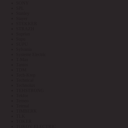
SONY
SPL
Stanley
Stayer
STEKKER
STRAZH
Suprlan
Supu
SUPU
Sylvania
Systeme Electric
T-Max
Tantos
TDM
Tech-Krep
Technical
Technolux
TEHSTRONG
Tekfor
Terneo
Tetenal
TIMBERK
TLK
TOKER
TOKOV ELECTRIC