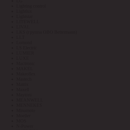
LG
Lighting control
Lightlux
Lightstar
LITEWELL
LIVAL
LKS (группа OBO Bettermann)
LLT
Lomond
LS Electric
LUMIER
LUXE
Mactronic
MAKEL
Makroflex
Mastech
Matrix
Maxell
Maytoni
MEANWELL
MENNEKES
Minamoto
Moeller
MOS
N-Power