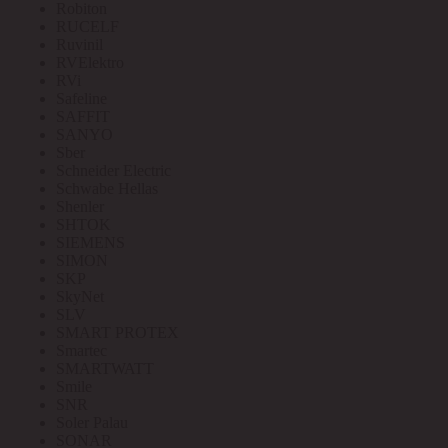
Robiton
RUCELF
Ruvinil
RVElektro
RVi
Safeline
SAFFIT
SANYO
Sber
Schneider Electric
Schwabe Hellas
Shenler
SHTOK
SIEMENS
SIMON
SKP
SkyNet
SLV
SMART PROTEX
Smartec
SMARTWATT
Smile
SNR
Soler Palau
SONAR