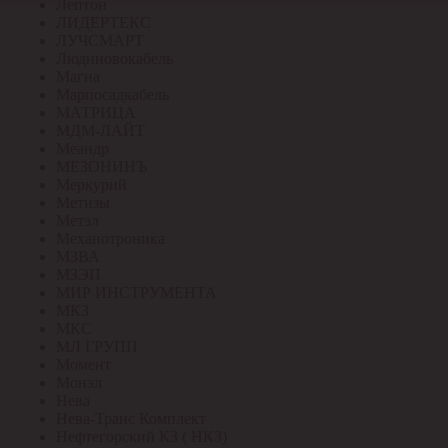
Лептон
ЛИДЕРТЕКС
ЛУЧСМАРТ
Людиновокабель
Магна
Марпосадкабель
МАТРИЦА
МДМ-ЛАЙТ
Меандр
МЕЗОНИНЪ
Меркурий
Метизы
Метэл
Механотроника
МЗВА
МЗЭП
МИР ИНСТРУМЕНТА
МКЗ
МКС
МЛ ГРУПП
Момент
Монэл
Нева
Нева-Транс Комплект
Нефтегорский КЗ ( НКЗ)