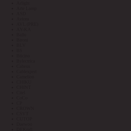
Arlight
Arte Lamp
ASD
Aviora
AVL (PRE)
AY-KA
Ballu
Bironi
BLV
BS
Bticino
Bylectrica
Cabeus
Cablexpert
Camelion
CHIKU
CHINT
Citel
CoCo
CP
CROWN
CSVT
CUTOP
Daewoo
DEKraft