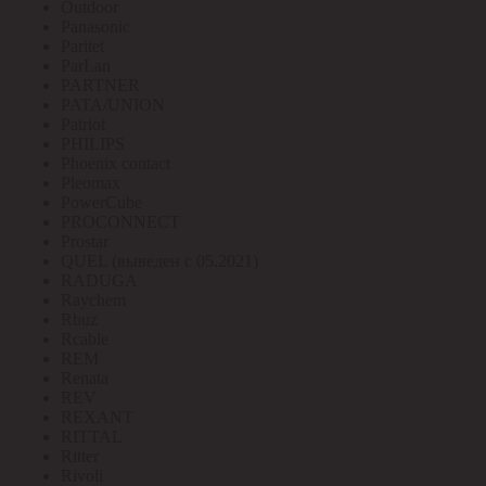
Outdoor
Panasonic
Paritet
ParLan
PARTNER
PATA/UNION
Patriot
PHILIPS
Phoenix contact
Pleomax
PowerCube
PROCONNECT
Prostar
QUEL (выведен с 05.2021)
RADUGA
Raychem
Rbuz
Rcable
REM
Renata
REV
REXANT
RITTAL
Ritter
Rivoli