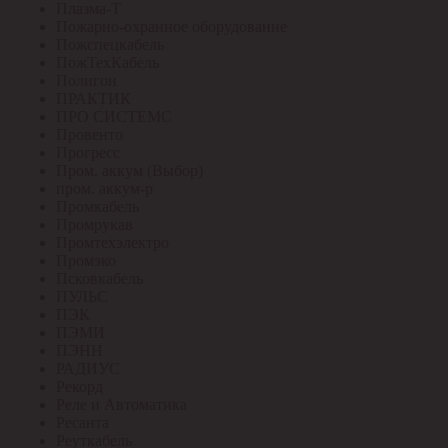
Плазма-Т
Пожарно-охранное оборудование
Пожспецкабель
ПожТехКабель
Полигон
ПРАКТИК
ПРО СИСТЕМС
Провенто
Прогресс
Пром. аккум (Выбор)
пром. аккум-р
Промкабель
Промрукав
Промтехэлектро
Промэко
Псковкабель
ПУЛЬС
ПЭК
ПЭМИ
ПЭНН
РАДИУС
Рекорд
Реле и Автоматика
Ресанта
Реуткабель