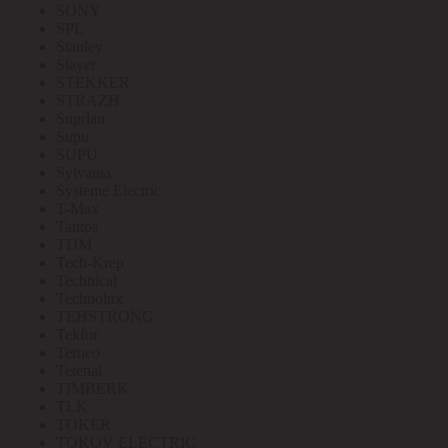
SONY
SPL
Stanley
Stayer
STEKKER
STRAZH
Suprlan
Supu
SUPU
Sylvania
Systeme Electric
T-Max
Tantos
TDM
Tech-Krep
Technical
Technolux
TEHSTRONG
Tekfor
Terneo
Tetenal
TIMBERK
TLK
TOKER
TOKOV ELECTRIC