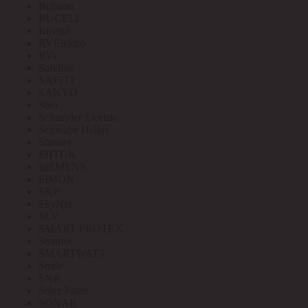
Robiton
RUCELF
Ruvinil
RVElektro
RVi
Safeline
SAFFIT
SANYO
Sber
Schneider Electric
Schwabe Hellas
Shenler
SHTOK
SIEMENS
SIMON
SKP
SkyNet
SLV
SMART PROTEX
Smartec
SMARTWATT
Smile
SNR
Soler Palau
SONAR