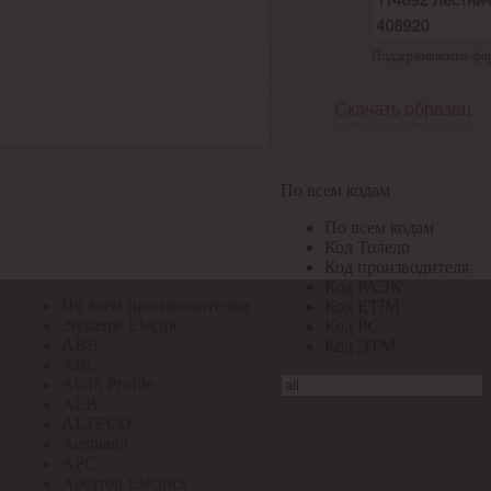
По всем кодам
Поддерживаемые форма
По всем кодам
Код Толедо
Код производителя
Скачать образец
Код РАЭК
Код ETIM
Код РС
Код ЭТМ
По всем кодам
Прочие
По всем кодам
По всем производителям
Код Толедо
Код производителя
Код РАЭК
По всем производителям
Код ETIM
.Systeme Electric
Код РС
ABB
Код ЭТМ
ABL
AGIS Profile
ALB
ALTECO
Ansmann
APC
Apeyron Electrics