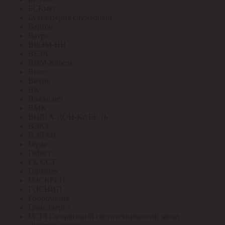
БСКмет
Бухгалтерия служебный
Вартон
Ватра
ВВЭМ-НН
ВЕЗА
ВИМ-Кабель
Вистл
Вихрь
ВК
Владасвет
ВМК
ВОЛГА-ДОН-КАБЕЛЬ
ВЭКЗ
ВЭЛАН
Герда
Гефест
ГК ССТ
Горэлтех
ГОСКРЕП
ГОСНИП
Гофроматик
ГринЭнерго
ГСТЗ Гагаринский светотехнический завод