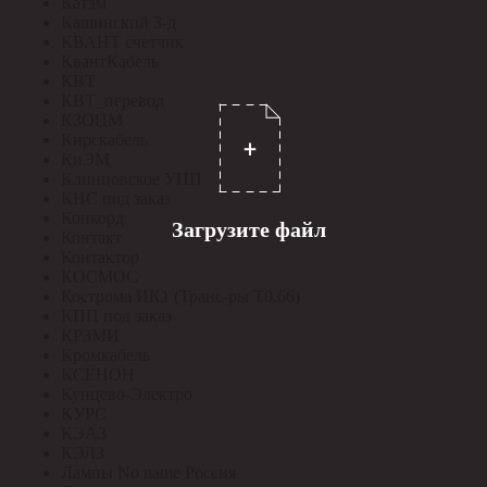
Катэм
Кашинский З-д
КВАНТ счетчик
КвантКабель
КВТ
КВТ_перевод
КЗОЦМ
Кирскабель
КиЭМ
Клинцовское УПП
КНС под заказ
Конкорд
Загрузите файл
Контакт
Контактор
КОСМОС
Кострома ИК1 (Транс-ры Т0,66)
КПП под заказ
КРЗМИ
Кромкабель
КСЕНОН
Кунцево-Электро
КУРС
КЭАЗ
КЭЛЗ
Лампы No name Россия