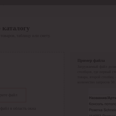
Отдел продаж
8 800 6000-600
Каталог
Акции
 каталогу
Сервис
товаров, таблицу или смету.
Инструкция по работе
с сервисом
Оплата
Сервис ЭДО
Сервис ИТС-КА
Пример файла
Сервис API
Загружаемый файл долж
Контакты
О компании
столбцов, где первый с
Вход
Регистрация
товара, второй столбец
количество запросов 50.
Крупнейший поставщик электро-технической продукции в
рите файл
России
Найти
файл в область окна
Искать по всем разделам