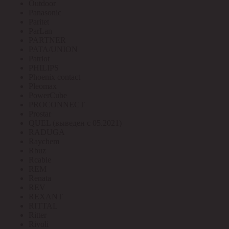
Outdoor
Panasonic
Paritet
ParLan
PARTNER
PATA/UNION
Patriot
PHILIPS
Phoenix contact
Pleomax
PowerCube
PROCONNECT
Prostar
QUEL (выведен с 05.2021)
RADUGA
Raychem
Rbuz
Rcable
REM
Renata
REV
REXANT
RITTAL
Ritter
Rivoli