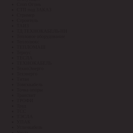
Стоп Огонь
СТП под ЗАКАЗ
Стример
Строитель
ТАИЗ
ТД ТЕХНОКАБЕЛЬ-НН
Тепловое оборудование
Теплолюкс
ТЕПЛОМАШ
Тернус
ТЕСЛА
ТЕХНОКАБЕЛЬ
ТехноЭнерго
Техэнерго
Титан
Томсккабель
Точка опоры
Трансвит
ТРОФИ
Труд
ТСС
ТЭСЛА
У.ПАК
Угличкабель
Узола