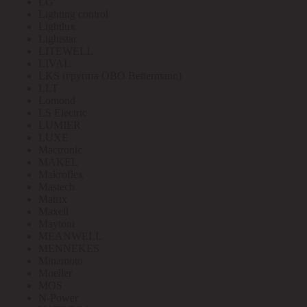
LG
Lighting control
Lightlux
Lightstar
LITEWELL
LIVAL
LKS (группа OBO Bettermann)
LLT
Lomond
LS Electric
LUMIER
LUXE
Mactronic
MAKEL
Makroflex
Mastech
Matrix
Maxell
Maytoni
MEANWELL
MENNEKES
Minamoto
Moeller
MOS
N-Power