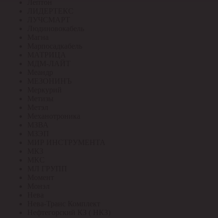
Лептон
ЛИДЕРТЕКС
ЛУЧСМАРТ
Людиновокабель
Магна
Марпосадкабель
МАТРИЦА
МДМ-ЛАЙТ
Меандр
МЕЗОНИНЪ
Меркурий
Метизы
Метэл
Механотроника
МЗВА
МЗЭП
МИР ИНСТРУМЕНТА
МКЗ
МКС
МЛ ГРУПП
Момент
Монэл
Нева
Нева-Транс Комплект
Нефтегорский КЗ ( НКЗ)