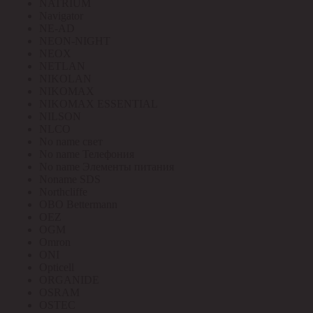
NATRIUM
Navigator
NE-AD
NEON-NIGHT
NEOX
NETLAN
NIKOLAN
NIKOMAX
NIKOMAX ESSENTIAL
NILSON
NLCO
No name свет
No name Телефония
No name Элементы питания
Noname SDS
Northcliffe
OBO Bettermann
OEZ
OGM
Omron
ONI
Opticell
ORGANIDE
OSRAM
OSTEC