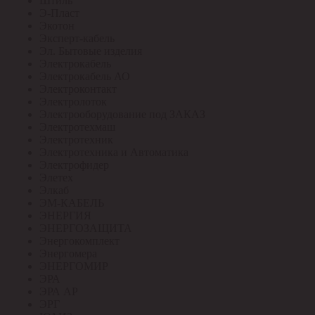
Штиль
Э-Пласт
Экотон
Эксперт-кабель
Эл. Бытовые изделия
Электрокабель
Электрокабель АО
Электроконтакт
Электролоток
Электрооборудование под ЗАКАЗ
Электротехмаш
Электротехник
Электротехника и Автоматика
Электрофидер
Элетех
Элкаб
ЭМ-КАБЕЛЬ
ЭНЕРГИЯ
ЭНЕРГОЗАЩИТА
Энергокомплект
Энергомера
ЭНЕРГОМИР
ЭРА
ЭРА АР
ЭРГ