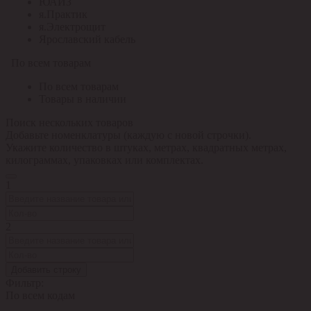
ЮАИЗ
я.Практик
я.Электрощит
Ярославский кабель
По всем товарам
По всем товарам
Товары в наличии
Поиск нескольких товаров
Добавьте номенклатуры (каждую с новой строчки).
Укажите количество в штуках, метрах, квадратных метрах,
килограммах, упаковках или комплектах.
1
2
Добавить строку
Фильтр:
По всем кодам