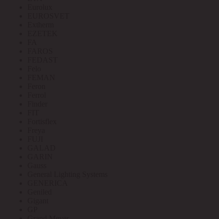
Eurolux
EUROSVET
Extherm
EZETEK
FA
FAROS
FEDAST
Felo
FEMAN
Feron
Ferrol
Finder
FIT
Fortisflex
Freya
FUJI
GALAD
GARIN
Gauss
General Lighting Systems
GENERICA
Geniled
Gigant
GP
Grand Meyer