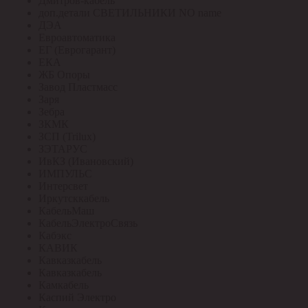
Дмитров-кабель
доп.детали СВЕТИЛЬНИКИ NO name
ДЭА
Евроавтоматика
ЕГ (Еврогарант)
ЕКА
ЖБ Опоры
Завод Пластмасс
Заря
Зебра
ЗКМК
ЗСП (Trilux)
ЗЭТАРУС
ИвКЗ (Ивановский)
ИМПУЛЬС
Интерсвет
Иркутсккабель
КабельМаш
КабельЭлектроСвязь
Кабэкс
КАВИК
Кавказкабель
Кавказкабель
Камкабель
Каспий Электро