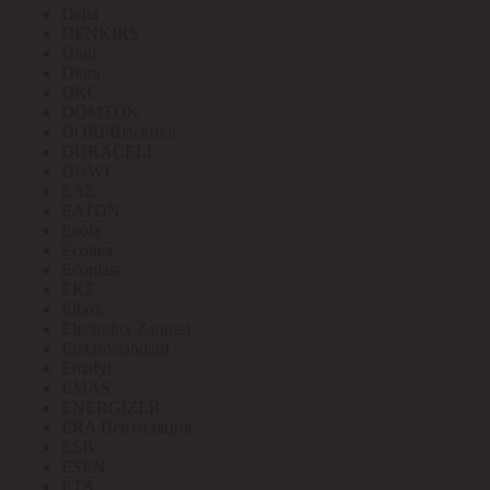
Delta
DENKIRS
Diod
Diora
DKC
DOMTOK
DORI/Blackmor
DURACELL
DUWI
EAE
EATON
Ecola
Econex
Ecoplast
EKF
Elbox
Electrolux Zanussi
Elektrostandard
Emafyl
EMAS
ENERGIZER
ERA Вентиляция
ESB
ESEN
ETA