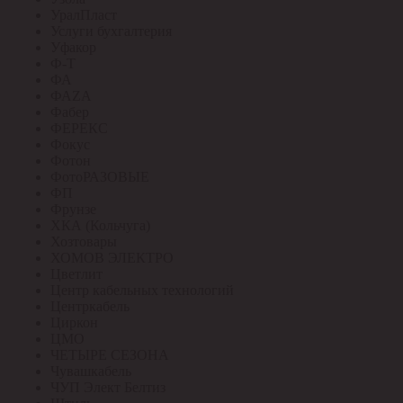
УралПласт
Услуги бухгалтерия
Уфакор
Ф-Т
ФА
ФАZА
Фабер
ФЕРЕКС
Фокус
Фотон
ФотоРАЗОВЫЕ
ФП
Фрунзе
ХКА (Кольчуга)
Хозтовары
ХОМОВ ЭЛЕКТРО
Цветлит
Центр кабельных технологий
Центркабель
Циркон
ЦМО
ЧЕТЫРЕ СЕЗОНА
Чувашкабель
ЧУП Элект Белтиз