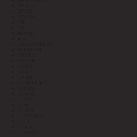
Interior Office
INTILED
INTRO
IONICH
ITK
ITL
Jazzway
Jung
KALASHNIKOV
KLEMSAN
KNIPEX
KODAK
KOPOS
Kranz
L-Flash
Leader Light (LL)
Led Strip
LEDeffect
LEDEL
Ledeo
LEDOS
LEDVANCE
LEEK
Legrand
LEZARD