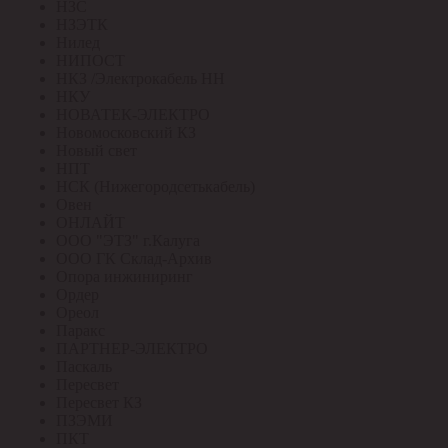
НЗС
НЗЭТК
Нилед
НИПОСТ
НКЗ /Электрокабель НН
НКУ
НОВАТЕК-ЭЛЕКТРО
Новомосковский КЗ
Новый свет
НПТ
НСК (Нижегородсетькабель)
Овен
ОНЛАЙТ
ООО "ЭТЗ" г.Калуга
ООО ГК Склад-Архив
Опора инжиниринг
Ордер
Ореол
Паракс
ПАРТНЕР-ЭЛЕКТРО
Паскаль
Пересвет
Пересвет КЗ
ПЗЭМИ
ПКТ