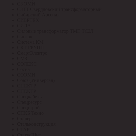
СЗ ЭМИ
СЗТТ Свердловский трансформаторный
Сибирский Арсенал
СИБРТЕХ
СИЛА
Силовые трансформатор ТМГ, ТСЗЛ
Синтэк
Система КМ
СКТ ГРУПП
СмартЭлектро
СМЗ
СОЛЕКС
Сосна
СОЭМИ
Союз (Универсал)
СПЕКТР
СПЕКТР
Спецкабель
Спецресурс
Спецстрой
СПКБ Техно
Сталер
Стальконструкция
СТАРТ
СтатусЩит