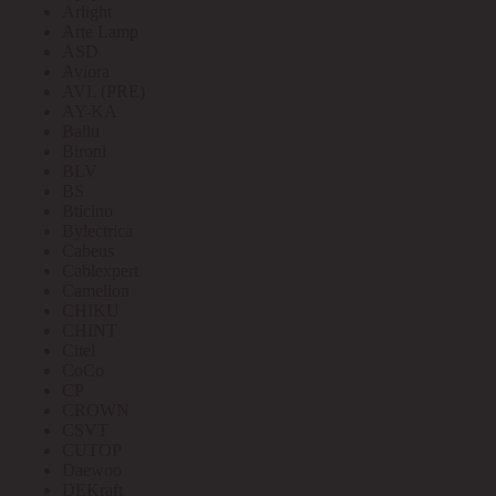
Arlight
Arte Lamp
ASD
Aviora
AVL (PRE)
AY-KA
Ballu
Bironi
BLV
BS
Bticino
Bylectrica
Cabeus
Cablexpert
Camelion
CHIKU
CHINT
Citel
CoCo
CP
CROWN
CSVT
CUTOP
Daewoo
DEKraft