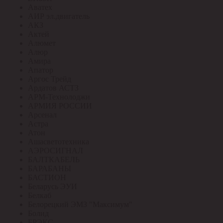
Аватех
АИР эл.двигатель
АКЗ
Актей
Алюмет
Алюр
Амира
Апатор
Аргос Трейд
Ардатов АСТЗ
АРМ-Технолоджи
АРМИЯ РОССИИ
Арсенал
Астра
Атон
Ашасветотехника
АЭРОСИГНАЛ
БАЛТКАБЕЛЬ
БАРАБАНЫ
БАСТИОН
Беларусь ЭУИ
Белкаб
Белорецкий ЭМЗ "Максимум"
Болид
БРЭКС