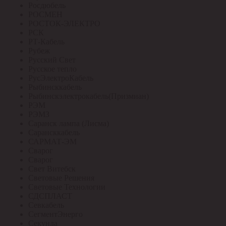
Росдюбель
РОСМЕН
РОСТОК-ЭЛЕКТРО
РСК
РТ-Кабель
Рубеж
Русский Свет
Русское тепло
РусЭлектроКабель
Рыбинсккабель
Рыбинскэлектрокабель(Призмиан)
РЭМ
РЭМЗ
Саранск лампа (Лисма)
Сарансккабель
САРМАТ-ЭМ
Сварог
Сварог
Свет Витебск
Световые Решения
Световые Технологии
СДСПЛАСТ
Севкабель
СегментЭнерго
Секунда