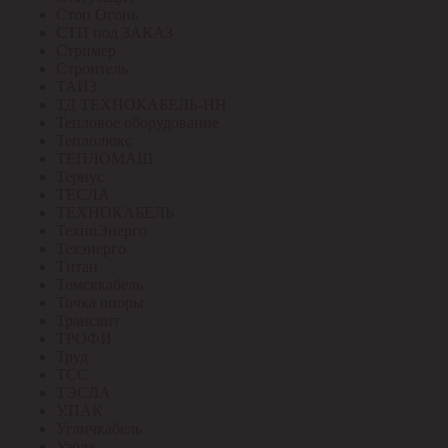
Стоп Огонь
СТП под ЗАКАЗ
Стример
Строитель
ТАИЗ
ТД ТЕХНОКАБЕЛЬ-НН
Тепловое оборудование
Теплолюкс
ТЕПЛОМАШ
Тернус
ТЕСЛА
ТЕХНОКАБЕЛЬ
ТехноЭнерго
Техэнерго
Титан
Томсккабель
Точка опоры
Трансвит
ТРОФИ
Труд
ТСС
ТЭСЛА
У.ПАК
Угличкабель
Узола