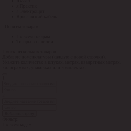
ЮАИЗ
я.Практик
я.Электрощит
Ярославский кабель
По всем товарам
По всем товарам
Товары в наличии
Поиск нескольких товаров
Добавьте номенклатуры (каждую с новой строчки).
Укажите количество в штуках, метрах, квадратных метрах,
килограммах, упаковках или комплектах.
1
2
Добавить строку
Фильтр:
По всем кодам