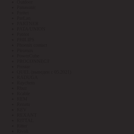
Outdoor
Panasonic
Paritet
ParLan
PARTNER
PATA/UNION
Patriot
PHILIPS
Phoenix contact
Pleomax
PowerCube
PROCONNECT
Prostar
QUEL (выведен с 05.2021)
RADUGA
Raychem
Rbuz
Rcable
REM
Renata
REV
REXANT
RITTAL
Ritter
Rivoli