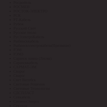
Росдюбель
РОСМЕН
РОСТОК-ЭЛЕКТРО
РСК
РТ-Кабель
Рубеж
Русский Свет
Русское тепло
РусЭлектроКабель
Рыбинсккабель
Рыбинскэлектрокабель(Призмиан)
РЭМ
РЭМЗ
Саранск лампа (Лисма)
Сарансккабель
САРМАТ-ЭМ
Сварог
Сварог
Свет Витебск
Световые Решения
Световые Технологии
СДСПЛАСТ
Севкабель
СегментЭнерго
Секунда