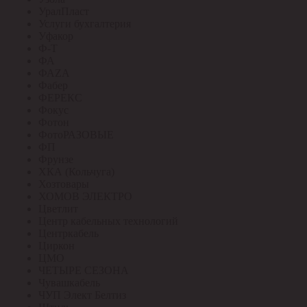
УралПласт
Услуги бухгалтерия
Уфакор
Ф-Т
ФА
ФАZА
Фабер
ФЕРЕКС
Фокус
Фотон
ФотоРАЗОВЫЕ
ФП
Фрунзе
ХКА (Кольчуга)
Хозтовары
ХОМОВ ЭЛЕКТРО
Цветлит
Центр кабельных технологий
Центркабель
Циркон
ЦМО
ЧЕТЫРЕ СЕЗОНА
Чувашкабель
ЧУП Элект Белтиз