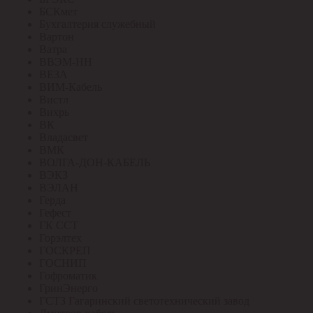
БСКмет
Бухгалтерия служебный
Вартон
Ватра
ВВЭМ-НН
ВЕЗА
ВИМ-Кабель
Вистл
Вихрь
ВК
Владасвет
ВМК
ВОЛГА-ДОН-КАБЕЛЬ
ВЭКЗ
ВЭЛАН
Герда
Гефест
ГК ССТ
Горэлтех
ГОСКРЕП
ГОСНИП
Гофроматик
ГринЭнерго
ГСТЗ Гагаринский светотехнический завод