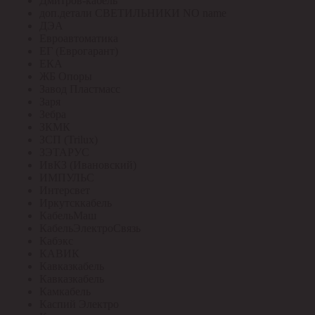
Дмитров-кабель
доп.детали СВЕТИЛЬНИКИ NO name
ДЭА
Евроавтоматика
ЕГ (Еврогарант)
ЕКА
ЖБ Опоры
Завод Пластмасс
Заря
Зебра
ЗКМК
ЗСП (Trilux)
ЗЭТАРУС
ИвКЗ (Ивановский)
ИМПУЛЬС
Интерсвет
Иркутсккабель
КабельМаш
КабельЭлектроСвязь
Кабэкс
КАВИК
Кавказкабель
Кавказкабель
Камкабель
Каспий Электро