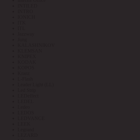
Interior Office
INTILED
INTRO
IONICH
ITK
ITL
Jazzway
Jung
KALASHNIKOV
KLEMSAN
KNIPEX
KODAK
KOPOS
Kranz
L-Flash
Leader Light (LL)
Led Strip
LEDeffect
LEDEL
Ledeo
LEDOS
LEDVANCE
LEEK
Legrand
LEZARD