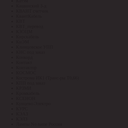
Катэм
Кашинский З-д
КВАНТ счетчик
КвантКабель
КВТ
КВТ_перевод
КЗОЦМ
Кирскабель
КиЭМ
Клинцовское УПП
КНС под заказ
Конкорд
Контакт
Контактор
КОСМОС
Кострома ИК1 (Транс-ры Т0,66)
КПП под заказ
КРЗМИ
Кромкабель
КСЕНОН
Кунцево-Электро
КУРС
КЭАЗ
КЭЛЗ
Лампы No name Россия