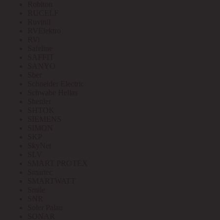
Robiton
RUCELF
Ruvinil
RVElektro
RVi
Safeline
SAFFIT
SANYO
Sber
Schneider Electric
Schwabe Hellas
Shenler
SHTOK
SIEMENS
SIMON
SKP
SkyNet
SLV
SMART PROTEX
Smartec
SMARTWATT
Smile
SNR
Soler Palau
SONAR