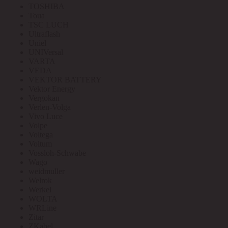
TOSHIBA
Toua
TSC LUCH
Ultraflash
Uniel
UNIVersal
VARTA
VEDA
VEKTOR BATTERY
Vektor Energy
Vergokan
Verlen-Volga
Vivo Luce
Volpe
Voltega
Voltum
Vossloh-Schwabe
Wago
weidmuller
Welrok
Werkel
WOLTA
WRLine
Zitar
ZKabel