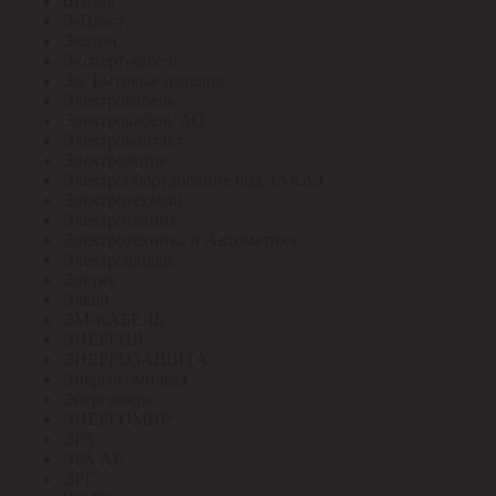
Штиль
Э-Пласт
Экотон
Эксперт-кабель
Эл. Бытовые изделия
Электрокабель
Электрокабель АО
Электроконтакт
Электролоток
Электрооборудование под ЗАКАЗ
Электротехмаш
Электротехник
Электротехника и Автоматика
Электрофидер
Элетех
Элкаб
ЭМ-КАБЕЛЬ
ЭНЕРГИЯ
ЭНЕРГОЗАЩИТА
Энергокомплект
Энергомера
ЭНЕРГОМИР
ЭРА
ЭРА АР
ЭРГ