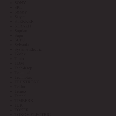
SONY
SPL
Stanley
Stayer
STEKKER
STRAZH
Suprlan
Supu
SUPU
Sylvania
Systeme Electric
T-Max
Tantos
TDM
Tech-Krep
Technical
Technolux
TEHSTRONG
Tekfor
Terneo
Tetenal
TIMBERK
TLK
TOKER
TOKOV ELECTRIC