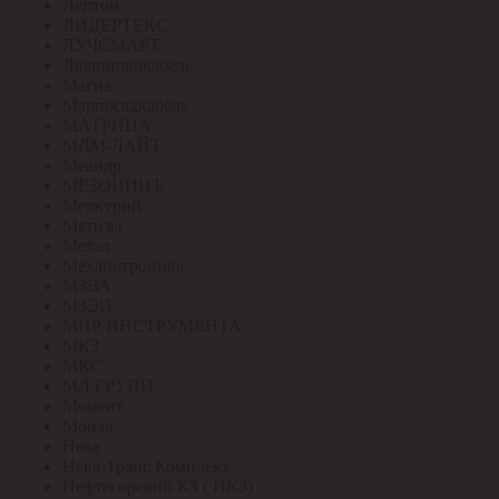
Лептон
ЛИДЕРТЕКС
ЛУЧСМАРТ
Людиновокабель
Магна
Марпосадкабель
МАТРИЦА
МДМ-ЛАЙТ
Меандр
МЕЗОНИНЪ
Меркурий
Метизы
Метэл
Механотроника
МЗВА
МЗЭП
МИР ИНСТРУМЕНТА
МКЗ
МКС
МЛ ГРУПП
Момент
Монэл
Нева
Нева-Транс Комплект
Нефтегорский КЗ ( НКЗ)