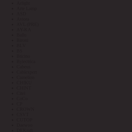
Arlight
Arte Lamp
ASD
Aviora
AVL (PRE)
AY-KA
Ballu
Bironi
BLV
BS
Bticino
Bylectrica
Cabeus
Cablexpert
Camelion
CHIKU
CHINT
Citel
CoCo
CP
CROWN
CSVT
CUTOP
Daewoo
DEKraft