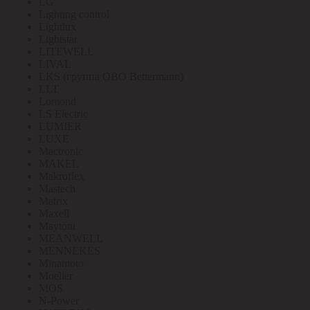
LG
Lighting control
Lightlux
Lightstar
LITEWELL
LIVAL
LKS (группа OBO Bettermann)
LLT
Lomond
LS Electric
LUMIER
LUXE
Mactronic
MAKEL
Makroflex
Mastech
Matrix
Maxell
Maytoni
MEANWELL
MENNEKES
Minamoto
Moeller
MOS
N-Power