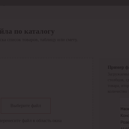
Отдел продаж
8 800 6000-600
Каталог
Акции
йла по каталогу
Сервис
ка список товаров, таблицу или смету.
Инструкция по работе
с сервисом
Оплата
Сервис ЭДО
Сервис ИТС-КА
Пример ф
Сервис API
Загружаемы
Контакты
О компании
столбцов, г
Вход
Регистрация
товара, вто
количество 
Крупнейший поставщик электро-технической продукции в
Выберите файл
России
Найти
перенесите файл в область окна
Искать по всем разделам