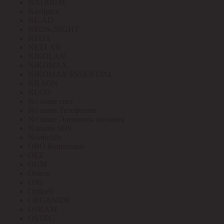
NATRIUM
Navigator
NE-AD
NEON-NIGHT
NEOX
NETLAN
NIKOLAN
NIKOMAX
NIKOMAX ESSENTIAL
NILSON
NLCO
No name свет
No name Телефония
No name Элементы питания
Noname SDS
Northcliffe
OBO Bettermann
OEZ
OGM
Omron
ONI
Opticell
ORGANIDE
OSRAM
OSTEC