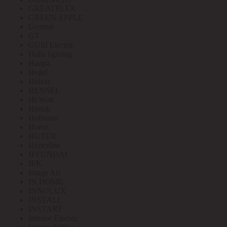
GREATFLEX
GREEN APPLE
Greenel
GT
GUSI Electric
Halla lighting
Haupa
Hegel
Helvar
HENSEL
Hi-Watt
Hintek
Hofmann
Horoz
HUTER
Hyperline
HYUNDAI
IEK
Image Art
IN HOME
INNOLUX
INSTALL
INSTART
Interior Electric