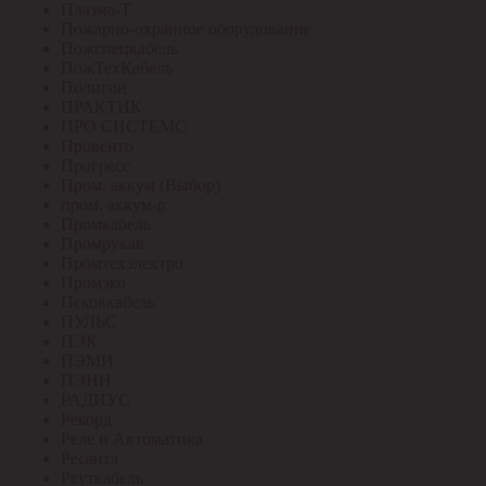
Плазма-Т
Пожарно-охранное оборудование
Пожспецкабель
ПожТехКабель
Полигон
ПРАКТИК
ПРО СИСТЕМС
Провенто
Прогресс
Пром. аккум (Выбор)
пром. аккум-р
Промкабель
Промрукав
Промтехэлектро
Промэко
Псковкабель
ПУЛЬС
ПЭК
ПЭМИ
ПЭНН
РАДИУС
Рекорд
Реле и Автоматика
Ресанта
Реуткабель