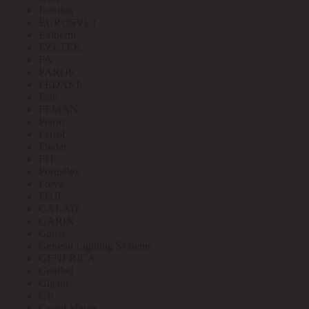
Eurolux
EUROSVET
Extherm
EZETEK
FA
FAROS
FEDAST
Felo
FEMAN
Feron
Ferrol
Finder
FIT
Fortisflex
Freya
FUJI
GALAD
GARIN
Gauss
General Lighting Systems
GENERICA
Geniled
Gigant
GP
Grand Meyer