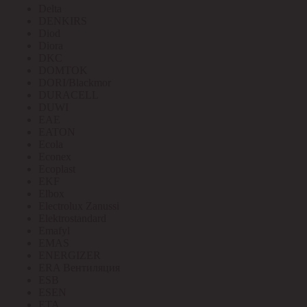
Delta
DENKIRS
Diod
Diora
DKC
DOMTOK
DORI/Blackmor
DURACELL
DUWI
EAE
EATON
Ecola
Econex
Ecoplast
EKF
Elbox
Electrolux Zanussi
Elektrostandard
Emafyl
EMAS
ENERGIZER
ERA Вентиляция
ESB
ESEN
ETA