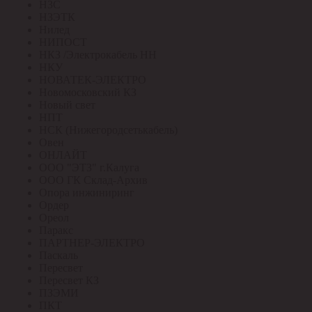
НЗС
НЗЭТК
Нилед
НИПОСТ
НКЗ /Электрокабель НН
НКУ
НОВАТЕК-ЭЛЕКТРО
Новомосковский КЗ
Новый свет
НПТ
НСК (Нижегородсетькабель)
Овен
ОНЛАЙТ
ООО "ЭТЗ" г.Калуга
ООО ГК Склад-Архив
Опора инжиниринг
Ордер
Ореол
Паракс
ПАРТНЕР-ЭЛЕКТРО
Паскаль
Пересвет
Пересвет КЗ
ПЗЭМИ
ПКТ