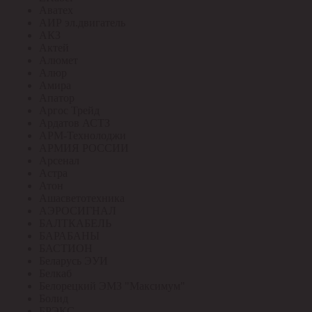
Аватех
АИР эл.двигатель
АКЗ
Актей
Алюмет
Алюр
Амира
Апатор
Аргос Трейд
Ардатов АСТЗ
АРМ-Технолоджи
АРМИЯ РОССИИ
Арсенал
Астра
Атон
Ашасветотехника
АЭРОСИГНАЛ
БАЛТКАБЕЛЬ
БАРАБАНЫ
БАСТИОН
Беларусь ЭУИ
Белкаб
Белорецкий ЭМЗ "Максимум"
Болид
БРЭКС