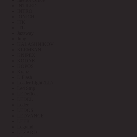
Interior Office
INTILED
INTRO
IONICH
ITK
ITL
Jazzway
Jung
KALASHNIKOV
KLEMSAN
KNIPEX
KODAK
KOPOS
Kranz
L-Flash
Leader Light (LL)
Led Strip
LEDeffect
LEDEL
Ledeo
LEDOS
LEDVANCE
LEEK
Legrand
LEZARD