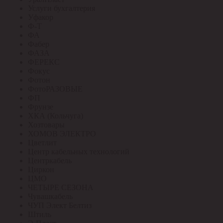
Услуги бухгалтерия
Уфакор
Ф-Т
ФА
Фабер
ФАЗА
ФЕРЕКС
Фокус
Фотон
ФотоРАЗОВЫЕ
ФП
Фрунзе
ХКА (Кольчуга)
Хозтовары
ХОМОВ ЭЛЕКТРО
Цветлит
Центр кабельных технологий
Центркабель
Циркон
ЦМО
ЧЕТЫРЕ СЕЗОНА
Чувашкабель
ЧУП Элект Белтиз
Штиль