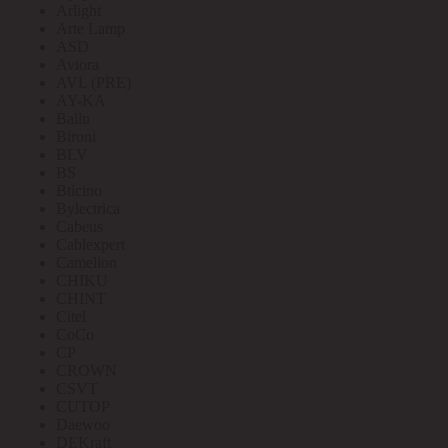
Arlight
Arte Lamp
ASD
Aviora
AVL (PRE)
AY-KA
Ballu
Bironi
BLV
BS
Bticino
Bylectrica
Cabeus
Cablexpert
Camelion
CHIKU
CHINT
Citel
CoCo
CP
CROWN
CSVT
CUTOP
Daewoo
DEKraft