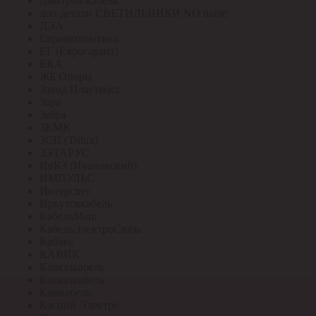
Дмитров-кабель
доп.детали СВЕТИЛЬНИКИ NO name
ДЭА
Евроавтоматика
ЕГ (Еврогарант)
ЕКА
ЖБ Опоры
Завод Пластмасс
Заря
Зебра
ЗКМК
ЗСП (Trilux)
ЗЭТАРУС
ИвКЗ (Ивановский)
ИМПУЛЬС
Интерсвет
Иркутсккабель
КабельМаш
КабельЭлектроСвязь
Кабэкс
КАВИК
Кавказкабель
Кавказкабель
Камкабель
Каспий Электро