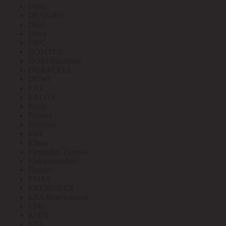
Delta
DENKIRS
Diod
Diora
DKC
DOMTOK
DORI/Blackmor
DURACELL
DUWI
EAE
EATON
Ecola
Econex
Ecoplast
EKF
Elbox
Electrolux Zanussi
Elektrostandard
Emafyl
EMAS
ENERGIZER
ERA Вентиляция
ESB
ESEN
ETA