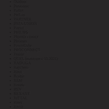
Outdoor
Panasonic
Paritet
ParLan
PARTNER
PATA/UNION
Patriot
PHILIPS
Phoenix contact
Pleomax
PowerCube
PROCONNECT
Prostar
QUEL (выведен с 05.2021)
RADUGA
Raychem
Rbuz
Rcable
REM
Renata
REV
REXANT
RITTAL
Ritter
Rivoli