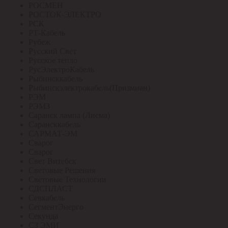
РОСМЕН
РОСТОК-ЭЛЕКТРО
РСК
РТ-Кабель
Рубеж
Русский Свет
Русское тепло
РусЭлектроКабель
Рыбинсккабель
Рыбинскэлектрокабель(Призмиан)
РЭМ
РЭМЗ
Саранск лампа (Лисма)
Сарансккабель
САРМАТ-ЭМ
Сварог
Сварог
Свет Витебск
Световые Решения
Световые Технологии
СДСПЛАСТ
Севкабель
СегментЭнерго
Секунда
СЗ ЭМИ