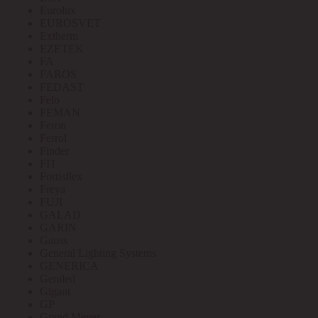
Eurolux
EUROSVET
Extherm
EZETEK
FA
FAROS
FEDAST
Felo
FEMAN
Feron
Ferrol
Finder
FIT
Fortisflex
Freya
FUJI
GALAD
GARIN
Gauss
General Lighting Systems
GENERICA
Geniled
Gigant
GP
Grand Meyer