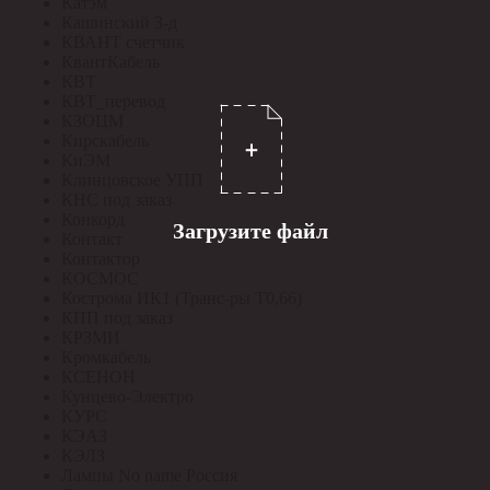
Катэм
Кашинский З-д
КВАНТ счетчик
КвантКабель
КВТ
КВТ_перевод
КЗОЦМ
Кирскабель
КиЭМ
Клинцовское УПП
КНС под заказ
Конкорд
Загрузите файл
Контакт
Контактор
КОСМОС
Кострома ИК1 (Транс-ры Т0,66)
КПП под заказ
КРЗМИ
Кромкабель
КСЕНОН
Кунцево-Электро
КУРС
КЭАЗ
КЭЛЗ
Лампы No name Россия