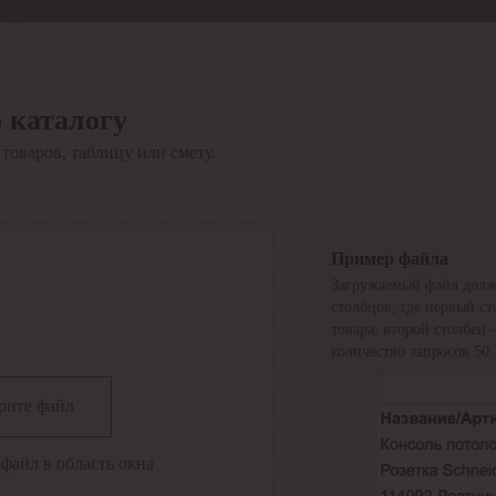
Отдел продаж
8 800 6000-600
Каталог
Акции
 каталогу
Сервис
товаров, таблицу или смету.
Инструкция по работе
с сервисом
Оплата
Сервис ЭДО
Сервис ИТС-КА
Пример файла
Сервис API
Загружаемый файл долж
Контакты
О компании
столбцов, где первый с
Вход
Регистрация
товара, второй столбец
количество запросов 50.
Крупнейший поставщик электро-технической продукции в
рите файл
России
Найти
файл в область окна
Искать по всем разделам