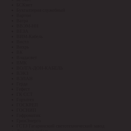
БСКмет
Бухгалтерия служебный
Вартон
Ватра
ВВЭМ-НН
ВЕЗА
ВИМ-Кабель
Вистл
Вихрь
ВК
Владасвет
ВМК
ВОЛГА-ДОН-КАБЕЛЬ
ВЭКЗ
ВЭЛАН
Герда
Гефест
ГК ССТ
Горэлтех
ГОСКРЕП
ГОСНИП
Гофроматик
ГринЭнерго
ГСТЗ Гагаринский светотехнический завод