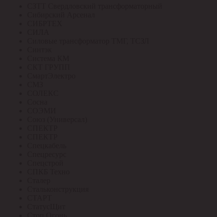
СЗТТ Свердловский трансформаторный
Сибирский Арсенал
СИБРТЕХ
СИЛА
Силовые трансформатор ТМГ, ТСЗЛ
Синтэк
Система КМ
СКТ ГРУПП
СмартЭлектро
СМЗ
СОЛЕКС
Сосна
СОЭМИ
Союз (Универсал)
СПЕКТР
СПЕКТР
Спецкабель
Спецресурс
Спецстрой
СПКБ Техно
Сталер
Стальконструкция
СТАРТ
СтатусЩит
Стоп Огонь