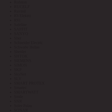
Robiton
RUCELF
Ruvinil
RVElektro
RVi
Safeline
SAFFIT
SANYO
Sber
Schneider Electric
Schwabe Hellas
Shenler
SHTOK
SIEMENS
SIMON
SKP
SkyNet
SLV
SMART PROTEX
Smartec
SMARTWATT
Smile
SNR
Soler Palau
SONAR