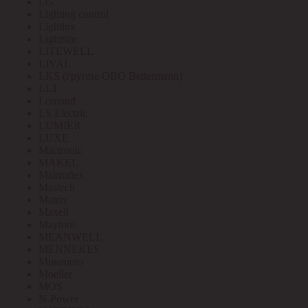
LG
Lighting control
Lightlux
Lightstar
LITEWELL
LIVAL
LKS (группа OBO Bettermann)
LLT
Lomond
LS Electric
LUMIER
LUXE
Mactronic
MAKEL
Makroflex
Mastech
Matrix
Maxell
Maytoni
MEANWELL
MENNEKES
Minamoto
Moeller
MOS
N-Power