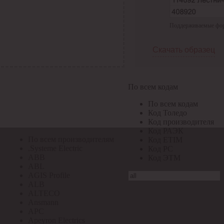
По всем кодам
Поддерживаемые форма
По всем кодам
Код Толедо
Код производителя
Скачать образец
Код РАЭК
Код ETIM
Код РС
Код ЭТМ
По всем кодам
Прочие
По всем кодам
По всем производителям
Код Толедо
Код производителя
Код РАЭК
По всем производителям
Код ETIM
.Systeme Electric
Код РС
ABB
Код ЭТМ
ABL
AGIS Profile
ALB
ALTECO
Ansmann
APC
Apeyron Electrics