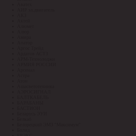
Аватех
АИР эл.двигатель
АКЗ
Актей
Алюмет
Алюр
Амира
Апатор
Аргос Трейд
Ардатов АСТЗ
АРМ-Технолоджи
АРМИЯ РОССИИ
Арсенал
Астра
Атон
Ашасветотехника
АЭРОСИГНАЛ
БАЛТКАБЕЛЬ
БАРАБАНЫ
БАСТИОН
Беларусь ЭУИ
Белкаб
Белорецкий ЭМЗ "Максимум"
Болид
БРЭКС