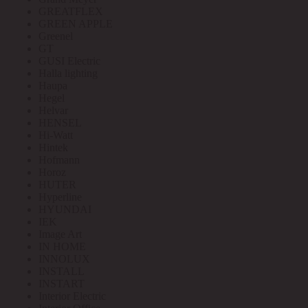
GREATFLEX
GREEN APPLE
Greenel
GT
GUSI Electric
Halla lighting
Haupa
Hegel
Helvar
HENSEL
Hi-Watt
Hintek
Hofmann
Horoz
HUTER
Hyperline
HYUNDAI
IEK
Image Art
IN HOME
INNOLUX
INSTALL
INSTART
Interior Electric