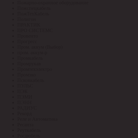
Пожарно-охранное оборудование
Пожспецкабель
ПожТехКабель
Полигон
ПРАКТИК
ПРО СИСТЕМС
Провенто
Прогресс
Пром. аккум (Выбор)
пром. аккум-р
Промкабель
Промрукав
Промтехэлектро
Промэко
Псковкабель
ПУЛЬС
ПЭК
ПЭМИ
ПЭНН
РАДИУС
Рекорд
Реле и Автоматика
Ресанта
Реуткабель
Росдюбель