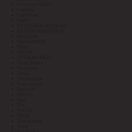
СТП под ЗАКАЗ
Стример
Строитель
ТАИЗ
ТД ТЕХНОКАБЕЛЬ-НН
Тепловое оборудование
Теплолюкс
ТЕПЛОМАШ
Тернус
ТЕСЛА
ТЕХНОКАБЕЛЬ
ТехноЭнерго
Техэнерго
Титан
Томсккабель
Точка опоры
Трансвит
ТРОФИ
Труд
ТСС
ТЭСЛА
У.ПАК
Угличкабель
Узола
УралПласт