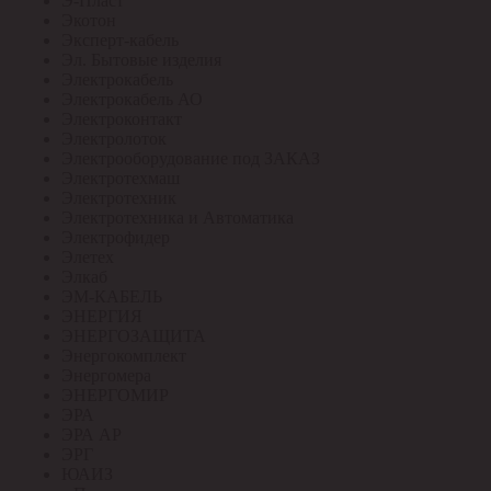
Э-Пласт
Экотон
Эксперт-кабель
Эл. Бытовые изделия
Электрокабель
Электрокабель АО
Электроконтакт
Электролоток
Электрооборудование под ЗАКАЗ
Электротехмаш
Электротехник
Электротехника и Автоматика
Электрофидер
Элетех
Элкаб
ЭМ-КАБЕЛЬ
ЭНЕРГИЯ
ЭНЕРГОЗАЩИТА
Энергокомплект
Энергомера
ЭНЕРГОМИР
ЭРА
ЭРА АР
ЭРГ
ЮАИЗ