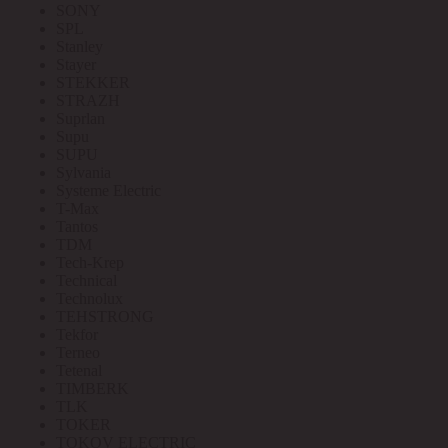
SONY
SPL
Stanley
Stayer
STEKKER
STRAZH
Suprlan
Supu
SUPU
Sylvania
Systeme Electric
T-Max
Tantos
TDM
Tech-Krep
Technical
Technolux
TEHSTRONG
Tekfor
Terneo
Tetenal
TIMBERK
TLK
TOKER
TOKOV ELECTRIC