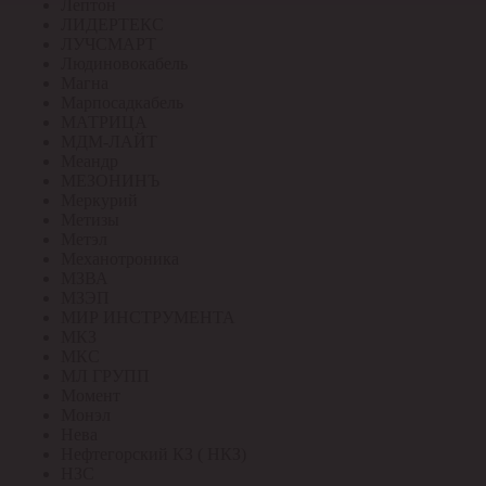
Лептон
ЛИДЕРТЕКС
ЛУЧСМАРТ
Людиновокабель
Магна
Марпосадкабель
МАТРИЦА
МДМ-ЛАЙТ
Меандр
МЕЗОНИНЪ
Меркурий
Метизы
Метэл
Механотроника
МЗВА
МЗЭП
МИР ИНСТРУМЕНТА
МКЗ
МКС
МЛ ГРУПП
Момент
Монэл
Нева
Нефтегорский КЗ ( НКЗ)
НЗС