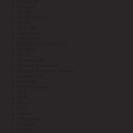
NATRIUM
Navigator
NE-AD
NEON-NIGHT
NEOX
NETLAN
NIKOLAN
NIKOMAX
NIKOMAX ESSENTIAL
NILSON
NLCO
No name свет
No name Телефония
No name Элементы питания
Noname SDS
Northcliffe
OBO Bettermann
OEZ
OGM
Omron
ONI
Opticell
ORGANIDE
OSRAM
OSTEC