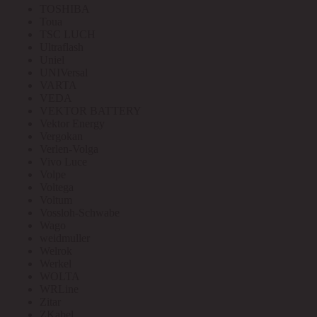
TOSHIBA
Toua
TSC LUCH
Ultraflash
Uniel
UNIVersal
VARTA
VEDA
VEKTOR BATTERY
Vektor Energy
Vergokan
Verlen-Volga
Vivo Luce
Volpe
Voltega
Voltum
Vossloh-Schwabe
Wago
weidmuller
Welrok
Werkel
WOLTA
WRLine
Zitar
ZKabel