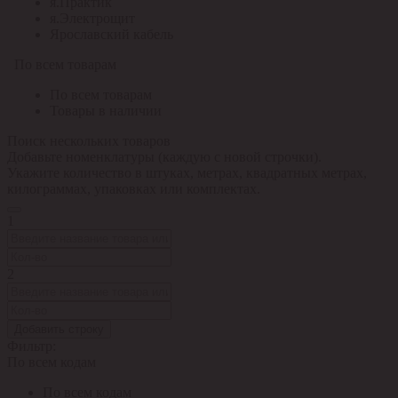
я.Практик
я.Электрощит
Ярославский кабель
По всем товарам
По всем товарам
Товары в наличии
Поиск нескольких товаров
Добавьте номенклатуры (каждую с новой строчки).
Укажите количество в штуках, метрах, квадратных метрах,
килограммах, упаковках или комплектах.
1
2
Добавить строку
Фильтр:
По всем кодам
По всем кодам