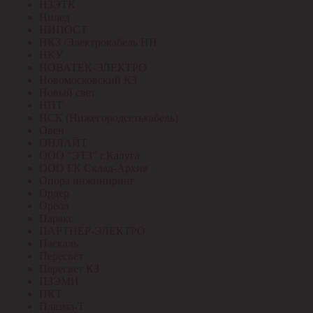
НЗЭТК
Нилед
НИПОСТ
НКЗ /Электрокабель НН
НКУ
НОВАТЕК-ЭЛЕКТРО
Новомосковский КЗ
Новый свет
НПТ
НСК (Нижегородсетькабель)
Овен
ОНЛАЙТ
ООО "ЭТЗ" г.Калуга
ООО ГК Склад-Архив
Опора инжиниринг
Ордер
Ореол
Паракс
ПАРТНЕР-ЭЛЕКТРО
Паскаль
Пересвет
Пересвет КЗ
ПЗЭМИ
ПКТ
Плазма-Т