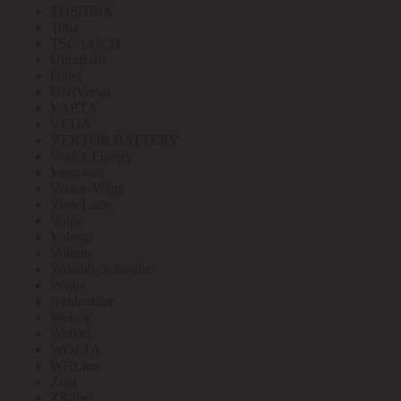
TOSHIBA
Toua
TSC LUCH
Ultraflash
Uniel
UNIVersal
VARTA
VEDA
VEKTOR BATTERY
Vektor Energy
Vergokan
Verlen-Volga
Vivo Luce
Volpe
Voltega
Voltum
Vossloh-Schwabe
Wago
weidmuller
Welrok
Werkel
WOLTA
WRLine
Zitar
ZKabel