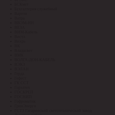
БСКмет
Бухгалтерия служебный
Вартон
Ватра
ВВЭМ-НН
ВЕЗА
ВИМ-Кабель
Вистл
Вихрь
ВК
Владасвет
ВМК
ВОЛГА-ДОН-КАБЕЛЬ
ВЭКЗ
ВЭЛАН
Герда
Гефест
ГК ССТ
Горэлтех
ГОСКРЕП
ГОСНИП
Гофроматик
ГринЭнерго
ГСТЗ Гагаринский светотехнический завод