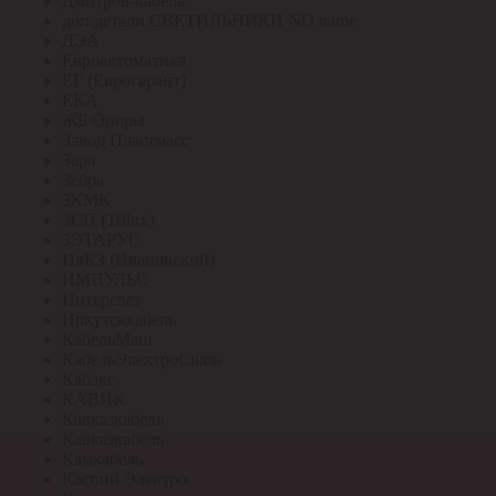
Дмитров-кабель
доп.детали СВЕТИЛЬНИКИ NO name
ДЭА
Евроавтоматика
ЕГ (Еврогарант)
ЕКА
ЖБ Опоры
Завод Пластмасс
Заря
Зебра
ЗКМК
ЗСП (Trilux)
ЗЭТАРУС
ИвКЗ (Ивановский)
ИМПУЛЬС
Интерсвет
Иркутсккабель
КабельМаш
КабельЭлектроСвязь
Кабэкс
КАВИК
Кавказкабель
Кавказкабель
Камкабель
Каспий Электро