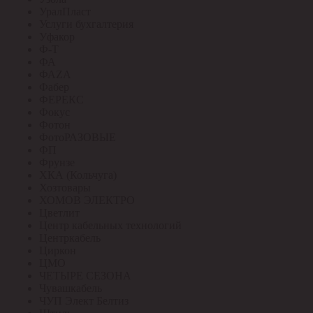
УралПласт
Услуги бухгалтерия
Уфакор
Ф-Т
ФА
ФАZА
Фабер
ФЕРЕКС
Фокус
Фотон
ФотоРАЗОВЫЕ
ФП
Фрунзе
ХКА (Кольчуга)
Хозтовары
ХОМОВ ЭЛЕКТРО
Цветлит
Центр кабельных технологий
Центркабель
Циркон
ЦМО
ЧЕТЫРЕ СЕЗОНА
Чувашкабель
ЧУП Элект Белтиз