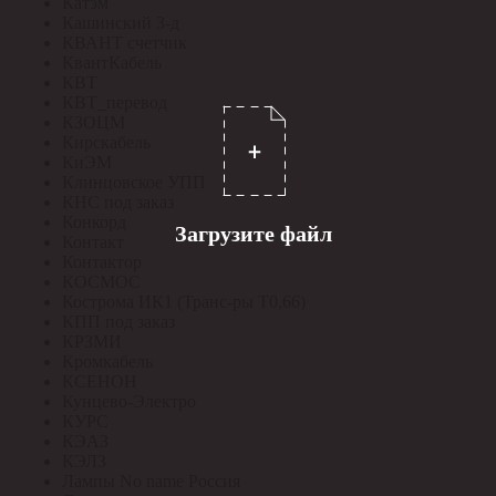
Катэм
Кашинский З-д
КВАНТ счетчик
КвантКабель
КВТ
КВТ_перевод
КЗОЦМ
Кирскабель
КиЭМ
Клинцовское УПП
КНС под заказ
Конкорд
Загрузите файл
Контакт
Контактор
КОСМОС
Кострома ИК1 (Транс-ры Т0,66)
КПП под заказ
КРЗМИ
Кромкабель
КСЕНОН
Кунцево-Электро
КУРС
КЭАЗ
КЭЛЗ
Лампы No name Россия