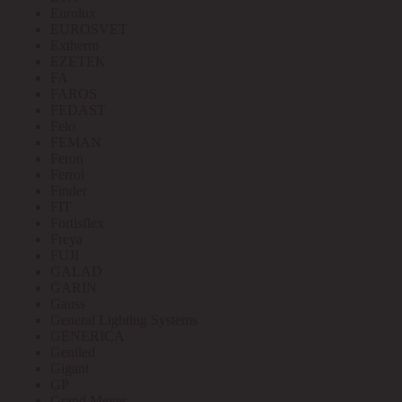
Eurolux
EUROSVET
Extherm
EZETEK
FA
FAROS
FEDAST
Felo
FEMAN
Feron
Ferrol
Finder
FIT
Fortisflex
Freya
FUJI
GALAD
GARIN
Gauss
General Lighting Systems
GENERICA
Geniled
Gigant
GP
Grand Meyer