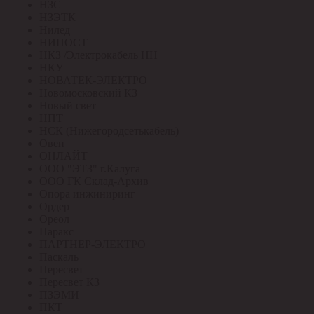
НЗС
НЗЭТК
Нилед
НИПОСТ
НКЗ /Электрокабель НН
НКУ
НОВАТЕК-ЭЛЕКТРО
Новомосковский КЗ
Новый свет
НПТ
НСК (Нижегородсетькабель)
Овен
ОНЛАЙТ
ООО "ЭТЗ" г.Калуга
ООО ГК Склад-Архив
Опора инжиниринг
Ордер
Ореол
Паракс
ПАРТНЕР-ЭЛЕКТРО
Паскаль
Пересвет
Пересвет КЗ
ПЗЭМИ
ПКТ