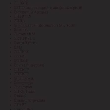
СЗ ЭМИ
СЗТТ Свердловский трансформаторный
Сибирский Арсенал
СИБРТЕХ
СИЛА
Силовые трансформатор ТМГ, ТСЗЛ
Синтэк
Система КМ
СКТ ГРУПП
СмартЭлектро
СМЗ
СОЛЕКС
Сосна
СОЭМИ
Союз (Универсал)
СПЕКТР
СПЕКТР
Спецкабель
Спецресурс
Спецстрой
СПКБ Техно
Сталер
Стальконструкция
СТАРТ
СтатусЩит