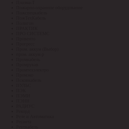
Плазма-Т
Пожарно-охранное оборудование
Пожспецкабель
ПожТехКабель
Полигон
ПРАКТИК
ПРО СИСТЕМС
Провенто
Прогресс
Пром. аккум (Выбор)
пром. аккум-р
Промкабель
Промрукав
Промтехэлектро
Промэко
Псковкабель
ПУЛЬС
ПЭК
ПЭМИ
ПЭНН
РАДИУС
Рекорд
Реле и Автоматика
Ресанта
Реуткабель