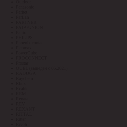
Outdoor
Panasonic
Paritet
ParLan
PARTNER
PATA/UNION
Patriot
PHILIPS
Phoenix contact
Pleomax
PowerCube
PROCONNECT
Prostar
QUEL (выведен с 05.2021)
RADUGA
Raychem
Rbuz
Rcable
REM
Renata
REV
REXANT
RITTAL
Ritter
Rivoli