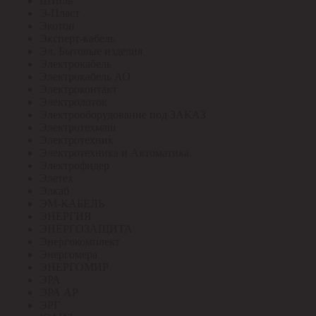
Штиль
Э-Пласт
Экотон
Эксперт-кабель
Эл. Бытовые изделия
Электрокабель
Электрокабель АО
Электроконтакт
Электролоток
Электрооборудование под ЗАКАЗ
Электротехмаш
Электротехник
Электротехника и Автоматика
Электрофидер
Элетех
Элкаб
ЭМ-КАБЕЛЬ
ЭНЕРГИЯ
ЭНЕРГОЗАЩИТА
Энергокомплект
Энергомера
ЭНЕРГОМИР
ЭРА
ЭРА АР
ЭРГ