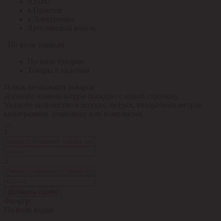
ЮАИЗ
я.Практик
я.Электрощит
Ярославский кабель
По всем товарам
По всем товарам
Товары в наличии
Поиск нескольких товаров
Добавьте номенклатуры (каждую с новой строчки).
Укажите количество в штуках, метрах, квадратных метрах,
килограммах, упаковках или комплектах.
1
2
Добавить строку
Фильтр:
По всем кодам