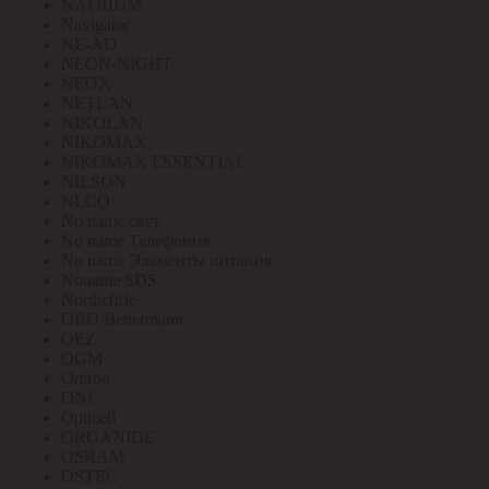
NATRIUM
Navigator
NE-AD
NEON-NIGHT
NEOX
NETLAN
NIKOLAN
NIKOMAX
NIKOMAX ESSENTIAL
NILSON
NLCO
No name свет
No name Телефония
No name Элементы питания
Noname SDS
Northcliffe
OBO Bettermann
OEZ
OGM
Omron
ONI
Opticell
ORGANIDE
OSRAM
OSTEC