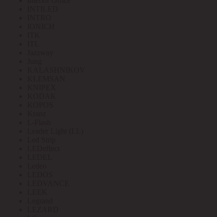
Interior Office
INTILED
INTRO
IONICH
ITK
ITL
Jazzway
Jung
KALASHNIKOV
KLEMSAN
KNIPEX
KODAK
KOPOS
Kranz
L-Flash
Leader Light (LL)
Led Strip
LEDeffect
LEDEL
Ledeo
LEDOS
LEDVANCE
LEEK
Legrand
LEZARD