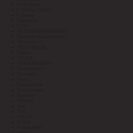
Стоп Огонь
СТП под ЗАКАЗ
Стример
Строитель
ТАИЗ
ТД ТЕХНОКАБЕЛЬ-НН
Тепловое оборудование
Теплолюкс
ТЕПЛОМАШ
Тернус
ТЕСЛА
ТЕХНОКАБЕЛЬ
ТехноЭнерго
Техэнерго
Титан
Томсккабель
Точка опоры
Трансвит
ТРОФИ
Труд
ТСС
ТЭСЛА
У.ПАК
Угличкабель
Узола