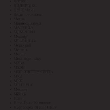
Лептон
ЛИДЕРТЕКС
ЛУЧСМАРТ
Людиновокабель
Магна
Марпосадкабель
МАТРИЦА
МДМ-ЛАЙТ
Меандр
МЕЗОНИНЪ
Меркурий
Метизы
Метэл
Механотроника
МЗВА
МЗЭП
МИР ИНСТРУМЕНТА
МКЗ
МКС
МЛ ГРУПП
Момент
Монэл
Нева
Нева-Транс Комплект
Нефтегорский КЗ ( НКЗ)