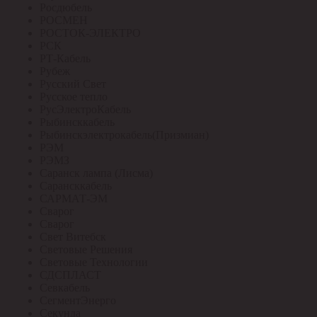
Росдюбель
РОСМЕН
РОСТОК-ЭЛЕКТРО
РСК
РТ-Кабель
Рубеж
Русский Свет
Русское тепло
РусЭлектроКабель
Рыбинсккабель
Рыбинскэлектрокабель(Призмиан)
РЭМ
РЭМЗ
Саранск лампа (Лисма)
Сарансккабель
САРМАТ-ЭМ
Сварог
Сварог
Свет Витебск
Световые Решения
Световые Технологии
СДСПЛАСТ
Севкабель
СегментЭнерго
Секунда