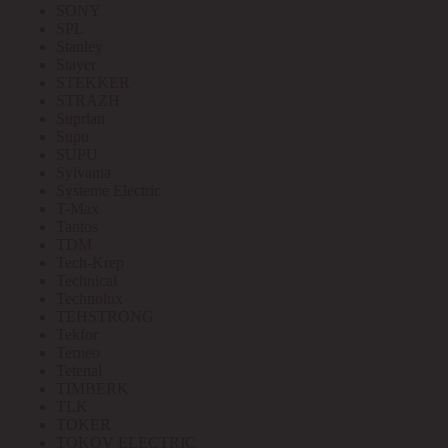
SONY
SPL
Stanley
Stayer
STEKKER
STRAZH
Suprlan
Supu
SUPU
Sylvania
Systeme Electric
T-Max
Tantos
TDM
Tech-Krep
Technical
Technolux
TEHSTRONG
Tekfor
Terneo
Tetenal
TIMBERK
TLK
TOKER
TOKOV ELECTRIC