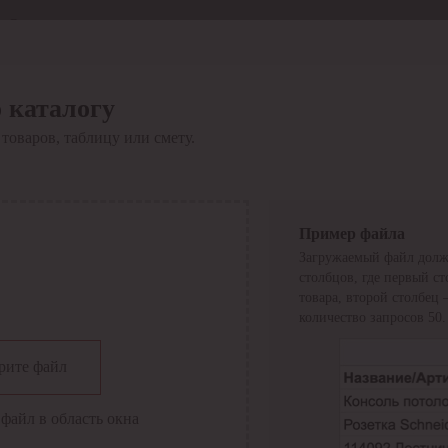
Отдел продаж
8 800 6000-600
Каталог
Акции
 каталогу
Сервис
товаров, таблицу или смету.
Инструкция по работе
с сервисом
Оплата
Сервис ЭДО
Сервис ИТС-КА
Пример файла
Сервис API
Загружаемый файл долж
Контакты
О компании
столбцов, где первый с
Вход
Регистрация
товара, второй столбец
количество запросов 50.
Крупнейший поставщик электро-технической продукции в
рите файл
России
Найти
файл в область окна
Искать по всем разделам