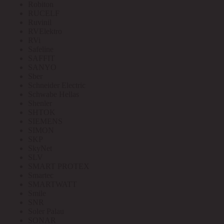
Robiton
RUCELF
Ruvinil
RVElektro
RVi
Safeline
SAFFIT
SANYO
Sber
Schneider Electric
Schwabe Hellas
Shenler
SHTOK
SIEMENS
SIMON
SKP
SkyNet
SLV
SMART PROTEX
Smartec
SMARTWATT
Smile
SNR
Soler Palau
SONAR