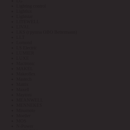
LG
Lighting control
Lightlux
Lightstar
LITEWELL
LIVAL
LKS (группа OBO Bettermann)
LLT
Lomond
LS Electric
LUMIER
LUXE
Mactronic
MAKEL
Makroflex
Mastech
Matrix
Maxell
Maytoni
MEANWELL
MENNEKES
Minamoto
Moeller
MOS
N-Power