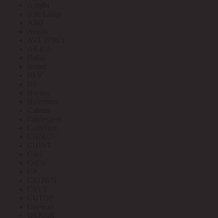
Arlight
Arte Lamp
ASD
Aviora
AVL (PRE)
AY-KA
Ballu
Bironi
BLV
BS
Bticino
Bylectrica
Cabeus
Cablexpert
Camelion
CHIKU
CHINT
Citel
CoCo
CP
CROWN
CSVT
CUTOP
Daewoo
DEKraft