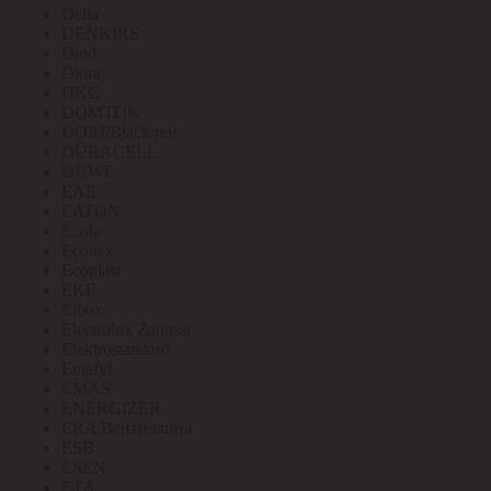
Delta
DENKIRS
Diod
Diora
DKC
DOMTOK
DORI/Blackmor
DURACELL
DUWI
EAE
EATON
Ecola
Econex
Ecoplast
EKF
Elbox
Electrolux Zanussi
Elektrostandard
Emafyl
EMAS
ENERGIZER
ERA Вентиляция
ESB
ESEN
ETA