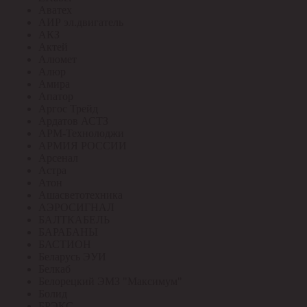
Аватех
АИР эл.двигатель
АКЗ
Актей
Алюмет
Алюр
Амира
Апатор
Аргос Трейд
Ардатов АСТЗ
АРМ-Технолоджи
АРМИЯ РОССИИ
Арсенал
Астра
Атон
Ашасветотехника
АЭРОСИГНАЛ
БАЛТКАБЕЛЬ
БАРАБАНЫ
БАСТИОН
Беларусь ЭУИ
Белкаб
Белорецкий ЭМЗ "Максимум"
Болид
БРЭКС