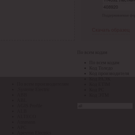
По всем кодам
Поддерживаемые форма
По всем кодам
Код Толедо
Код производителя
Скачать образец
Код РАЭК
Код ETIM
Код РС
Код ЭТМ
По всем кодам
Прочие
По всем кодам
По всем производителям
Код Толедо
Код производителя
Код РАЭК
По всем производителям
Код ETIM
.Systeme Electric
Код РС
ABB
Код ЭТМ
ABL
AGIS Profile
ALB
ALTECO
Ansmann
APC
Apeyron Electrics