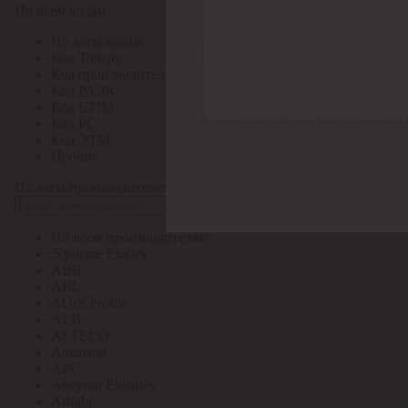
По всем кодам
По всем кодам
Код Толедо
Код производителя
Код РАЭК
Код ETIM
Код РС
Код ЭТМ
Прочие
По всем производителям
По всем производителям
.Systeme Electric
ABB
ABL
AGIS Profile
ALB
ALTECO
Ansmann
APC
Apeyron Electrics
Arlight