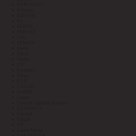
EUROSVET
Extherm
EZETEK
FA
FAROS
FEDAST
Felo
FEMAN
Feron
Ferrol
Finder
FIT
Fortisflex
Freya
FUJI
GALAD
GARIN
Gauss
General Lighting Systems
GENERICA
Geniled
Gigant
GP
Grand Meyer
GREATFLEX