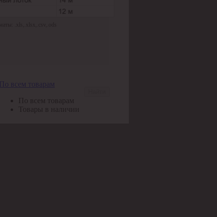
ы: .xls,.xlsx,.csv,.ods
По всем товарам
Найти
По всем товарам
Товары в наличии