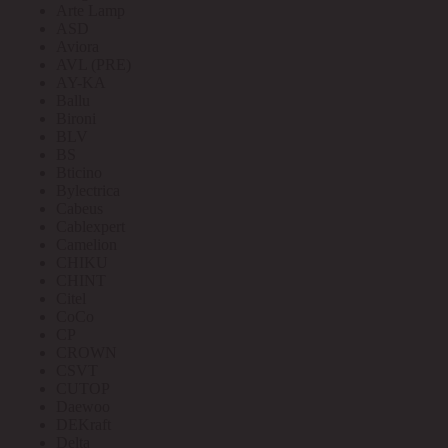
Arte Lamp
ASD
Aviora
AVL (PRE)
AY-KA
Ballu
Bironi
BLV
BS
Bticino
Bylectrica
Cabeus
Cablexpert
Camelion
CHIKU
CHINT
Citel
CoCo
CP
CROWN
CSVT
CUTOP
Daewoo
DEKraft
Delta