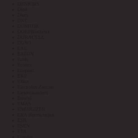
DENKIRS
Diod
Diora
DKC
DOMTOK
DORI/Blackmor
DURACELL
DUWI
EAE
EATON
Ecola
Econex
Ecoplast
EKF
Elbox
Electrolux Zanussi
Elektrostandard
Emafyl
EMAS
ENERGIZER
ERA Вентиляция
ESB
ESEN
ETA
Eurolux