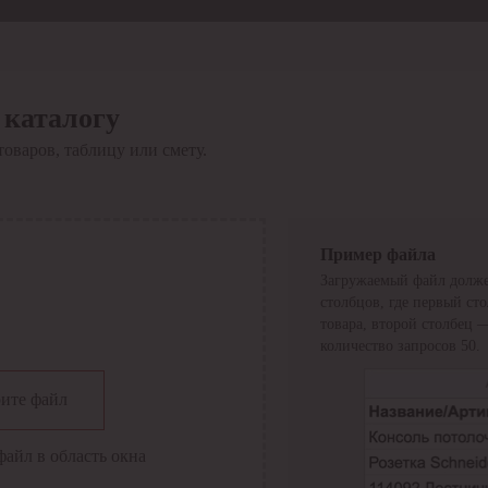
 каталогу
товаров, таблицу или смету.
Пример файла
Загружаемый файл долже
столбцов, где первый ст
товара, второй столбец 
количество запросов 50.
сии
ите файл
файл в область окна