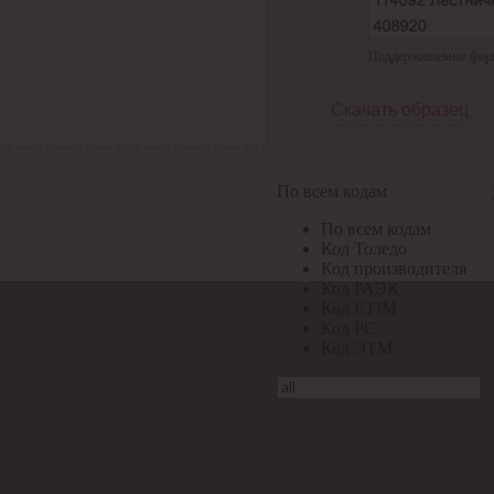
Поддерживаемые формат
Скачать образец
По всем кодам
По всем кодам
Код Толедо
Код производителя
Код РАЭК
Код ETIM
Код РС
Код ЭТМ