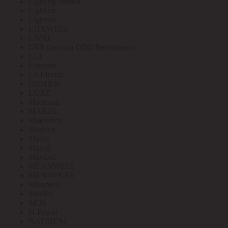
Lighting control
Lightlux
Lightstar
LITEWELL
LIVAL
LKS (группа OBO Bettermann)
LLT
Lomond
LS Electric
LUMIER
LUXE
Mactronic
MAKEL
Makroflex
Mastech
Matrix
Maxell
Maytoni
MEANWELL
MENNEKES
Minamoto
Moeller
MOS
N-Power
NATRIUM