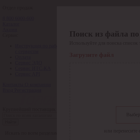
Отдел продаж
8 800 6000-600
Каталог
Акции
Поиск из файла по
Сервис
Используйте для поиска список 
Инструкция по работе
с сервисом
Загрузите файл
Оплата
Сервис ЭДО
Сервис ИТС-КА
Сервис API
Контакты
О компании
Вход
Регистрация
Крупнейший поставщик электро-технической продукции в Рос
Выбер
Найти
или перенесите 
Искать по всем разделам