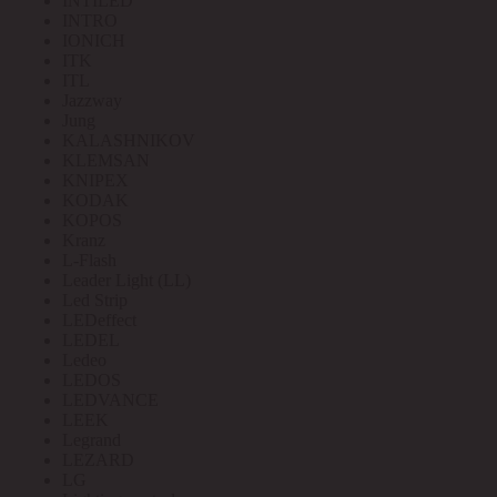
INTILED
INTRO
IONICH
ITK
ITL
Jazzway
Jung
KALASHNIKOV
KLEMSAN
KNIPEX
KODAK
KOPOS
Kranz
L-Flash
Leader Light (LL)
Led Strip
LEDeffect
LEDEL
Ledeo
LEDOS
LEDVANCE
LEEK
Legrand
LEZARD
LG