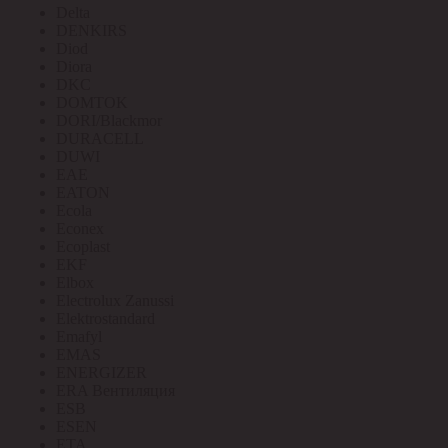
Delta
DENKIRS
Diod
Diora
DKC
DOMTOK
DORI/Blackmor
DURACELL
DUWI
EAE
EATON
Ecola
Econex
Ecoplast
EKF
Elbox
Electrolux Zanussi
Elektrostandard
Emafyl
EMAS
ENERGIZER
ERA Вентиляция
ESB
ESEN
ETA