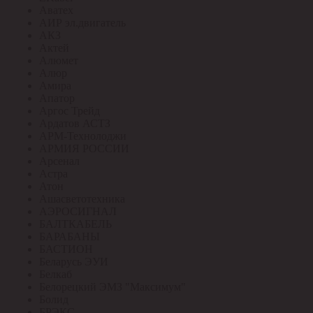
Аватех
АИР эл.двигатель
АКЗ
Актей
Алюмет
Алюр
Амира
Апатор
Аргос Трейд
Ардатов АСТЗ
АРМ-Технолоджи
АРМИЯ РОССИИ
Арсенал
Астра
Атон
Ашасветотехника
АЭРОСИГНАЛ
БАЛТКАБЕЛЬ
БАРАБАНЫ
БАСТИОН
Беларусь ЭУИ
Белкаб
Белорецкий ЭМЗ "Максимум"
Болид
БРЭКС