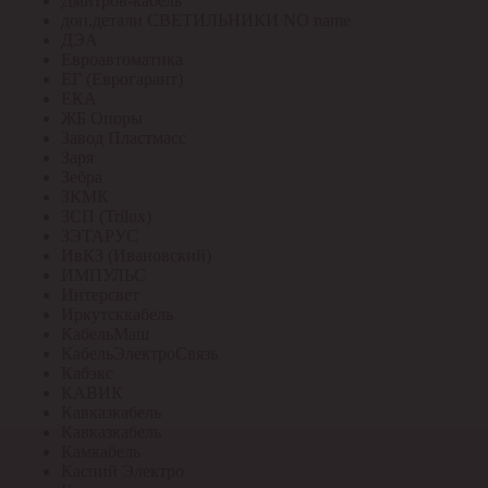
Дмитров-кабель
доп.детали СВЕТИЛЬНИКИ NO name
ДЭА
Евроавтоматика
ЕГ (Еврогарант)
ЕКА
ЖБ Опоры
Завод Пластмасс
Заря
Зебра
ЗКМК
ЗСП (Trilux)
ЗЭТАРУС
ИвКЗ (Ивановский)
ИМПУЛЬС
Интерсвет
Иркутсккабель
КабельМаш
КабельЭлектроСвязь
Кабэкс
КАВИК
Кавказкабель
Кавказкабель
Камкабель
Каспий Электро