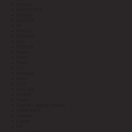
Eurolux
EUROSVET
Extherm
EZETEK
FA
FAROS
FEDAST
Felo
FEMAN
Feron
Ferrol
Finder
FIT
Fortisflex
Freya
FUJI
GALAD
GARIN
Gauss
General Lighting Systems
GENERICA
Geniled
Gigant
GP
Grand Meyer