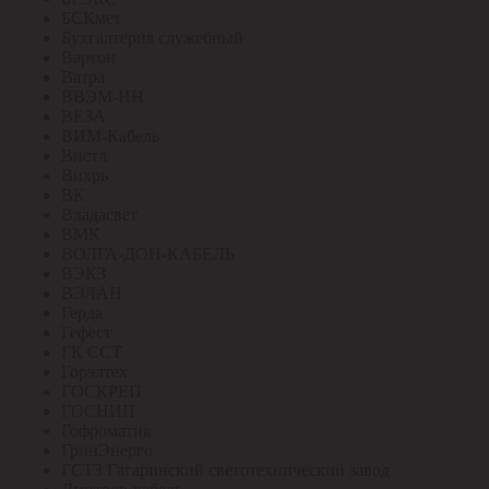
БСКмет
Бухгалтерия служебный
Вартон
Ватра
ВВЭМ-НН
ВЕЗА
ВИМ-Кабель
Вистл
Вихрь
ВК
Владасвет
ВМК
ВОЛГА-ДОН-КАБЕЛЬ
ВЭКЗ
ВЭЛАН
Герда
Гефест
ГК ССТ
Горэлтех
ГОСКРЕП
ГОСНИП
Гофроматик
ГринЭнерго
ГСТЗ Гагаринский светотехнический завод