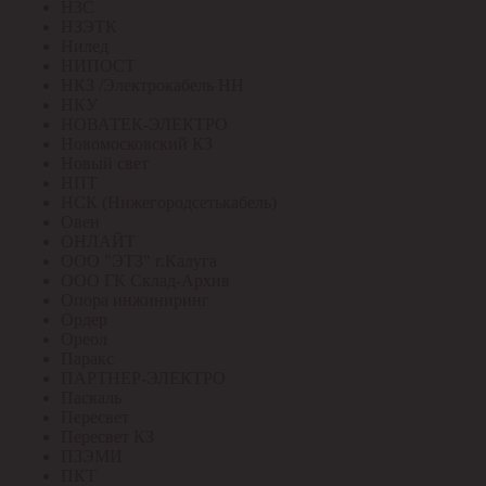
НЗС
НЗЭТК
Нилед
НИПОСТ
НКЗ /Электрокабель НН
НКУ
НОВАТЕК-ЭЛЕКТРО
Новомосковский КЗ
Новый свет
НПТ
НСК (Нижегородсетькабель)
Овен
ОНЛАЙТ
ООО "ЭТЗ" г.Калуга
ООО ГК Склад-Архив
Опора инжиниринг
Ордер
Ореол
Паракс
ПАРТНЕР-ЭЛЕКТРО
Паскаль
Пересвет
Пересвет КЗ
ПЗЭМИ
ПКТ