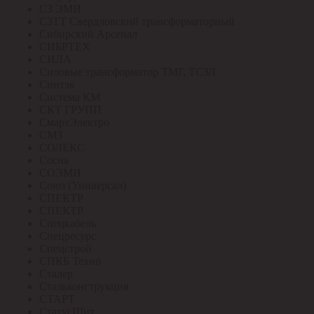
СЗ ЭМИ
СЗТТ Свердловский трансформаторный
Сибирский Арсенал
СИБРТЕХ
СИЛА
Силовые трансформатор ТМГ, ТСЗЛ
Синтэк
Система КМ
СКТ ГРУПП
СмартЭлектро
СМЗ
СОЛЕКС
Сосна
СОЭМИ
Союз (Универсал)
СПЕКТР
СПЕКТР
Спецкабель
Спецресурс
Спецстрой
СПКБ Техно
Сталер
Стальконструкция
СТАРТ
СтатусЩит