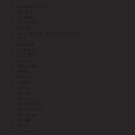
LG
Lighting control
Lightlux
Lightstar
LITEWELL
LIVAL
LKS (группа OBO Bettermann)
LLT
Lomond
LS Electric
LUMIER
LUXE
Mactronic
MAKEL
Makroflex
Mastech
Matrix
Maxell
Maytoni
MEANWELL
MENNEKES
Minamoto
Moeller
MOS
N-Power