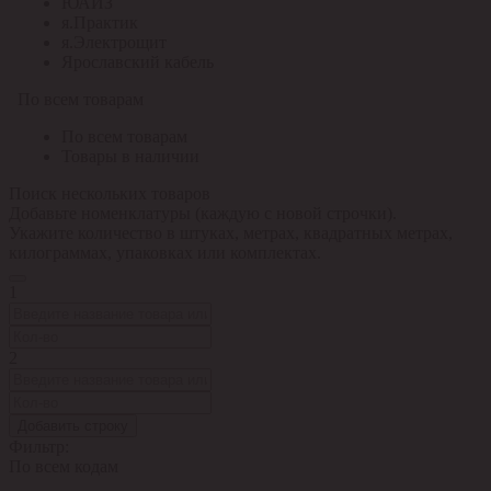
ЮАИЗ
я.Практик
я.Электрощит
Ярославский кабель
По всем товарам
По всем товарам
Товары в наличии
Поиск нескольких товаров
Добавьте номенклатуры (каждую с новой строчки).
Укажите количество в штуках, метрах, квадратных метрах,
килограммах, упаковках или комплектах.
1
2
Добавить строку
Фильтр:
По всем кодам