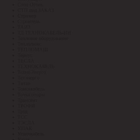
Стоп Огонь
СТП под ЗАКАЗ
Стример
Строитель
ТАИЗ
ТД ТЕХНОКАБЕЛЬ-НН
Тепловое оборудование
Теплолюкс
ТЕПЛОМАШ
Тернус
ТЕСЛА
ТЕХНОКАБЕЛЬ
ТехноЭнерго
Техэнерго
Титан
Томсккабель
Точка опоры
Трансвит
ТРОФИ
Труд
ТСС
ТЭСЛА
У.ПАК
Угличкабель
Узола