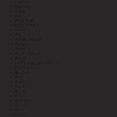
Outdoor
Panasonic
Paritet
ParLan
PARTNER
PATA/UNION
Patriot
PHILIPS
Phoenix contact
Pleomax
PowerCube
PROCONNECT
Prostar
QUEL (выведен с 05.2021)
RADUGA
Raychem
Rbuz
Rcable
REM
Renata
REV
REXANT
RITTAL
Ritter
Rivoli