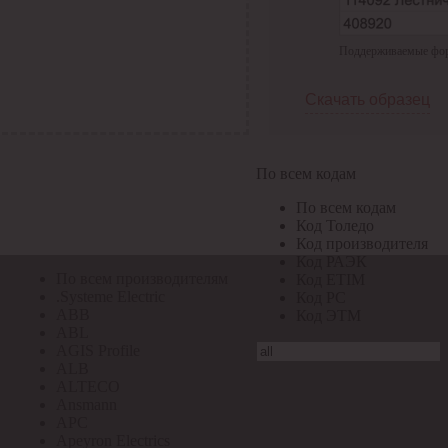
По всем кодам
Поддерживаемые форма
По всем кодам
Код Толедо
Код производителя
Скачать образец
Код РАЭК
Код ETIM
Код РС
Код ЭТМ
По всем кодам
Прочие
По всем кодам
По всем производителям
Код Толедо
Код производителя
Код РАЭК
По всем производителям
Код ETIM
.Systeme Electric
Код РС
ABB
Код ЭТМ
ABL
AGIS Profile
ALB
ALTECO
Ansmann
APC
Apeyron Electrics