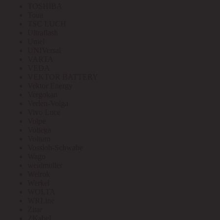
TOSHIBA
Toua
TSC LUCH
Ultraflash
Uniel
UNIVersal
VARTA
VEDA
VEKTOR BATTERY
Vektor Energy
Vergokan
Verlen-Volga
Vivo Luce
Volpe
Voltega
Voltum
Vossloh-Schwabe
Wago
weidmuller
Welrok
Werkel
WOLTA
WRLine
Zitar
ZKabel