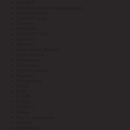
Плазма-Т
Пожарно-охранное оборудование
Пожспецкабель
ПожТехКабель
Полигон
ПРАКТИК
ПРО СИСТЕМС
Провенто
Прогресс
Пром. аккум (Выбор)
пром. аккум-р
Промкабель
Промрукав
Промтехэлектро
Промэко
Псковкабель
ПУЛЬС
ПЭК
ПЭМИ
ПЭНН
РАДИУС
Рекорд
Реле и Автоматика
Ресанта
Реуткабель