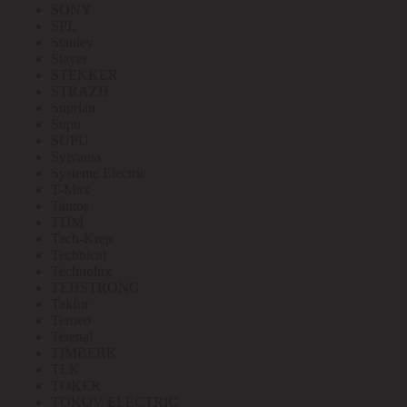
SONY
SPL
Stanley
Stayer
STEKKER
STRAZH
Suprlan
Supu
SUPU
Sylvania
Systeme Electric
T-Max
Tantos
TDM
Tech-Krep
Technical
Technolux
TEHSTRONG
Tekfor
Terneo
Tetenal
TIMBERK
TLK
TOKER
TOKOV ELECTRIC