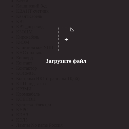
Катэм
Кашинский З-д
КВАНТ счетчик
КвантКабель
КВТ
КВТ_перевод
КЗОЦМ
Кирскабель
КиЭМ
Клинцовское УПП
КНС под заказ
Конкорд
Загрузите файл
Контакт
Контактор
КОСМОС
Кострома ИК1 (Транс-ры Т0,66)
КПП под заказ
КРЗМИ
Кромкабель
КСЕНОН
Кунцево-Электро
КУРС
КЭАЗ
КЭЛЗ
Лампы No name Россия