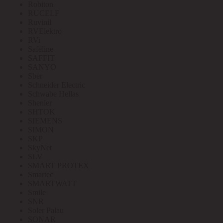
Robiton
RUCELF
Ruvinil
RVElektro
RVi
Safeline
SAFFIT
SANYO
Sber
Schneider Electric
Schwabe Hellas
Shenler
SHTOK
SIEMENS
SIMON
SKP
SkyNet
SLV
SMART PROTEX
Smartec
SMARTWATT
Smile
SNR
Soler Palau
SONAR