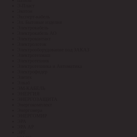
Штиль
Э-Пласт
Экотон
Эксперт-кабель
Эл. Бытовые изделия
Электрокабель
Электрокабель АО
Электроконтакт
Электролоток
Электрооборудование под ЗАКАЗ
Электротехмаш
Электротехник
Электротехника и Автоматика
Электрофидер
Элетех
Элкаб
ЭМ-КАБЕЛЬ
ЭНЕРГИЯ
ЭНЕРГОЗАЩИТА
Энергокомплект
Энергомера
ЭНЕРГОМИР
ЭРА
ЭРА АР
ЭРГ