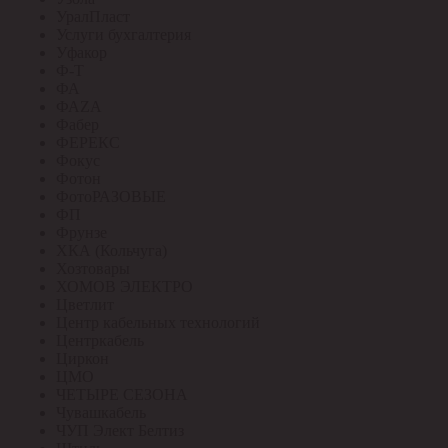
УралПласт
Услуги бухгалтерия
Уфакор
Ф-Т
ФА
ФАZА
Фабер
ФЕРЕКС
Фокус
Фотон
ФотоРАЗОВЫЕ
ФП
Фрунзе
ХКА (Кольчуга)
Хозтовары
ХОМОВ ЭЛЕКТРО
Цветлит
Центр кабельных технологий
Центркабель
Циркон
ЦМО
ЧЕТЫРЕ СЕЗОНА
Чувашкабель
ЧУП Элект Белтиз