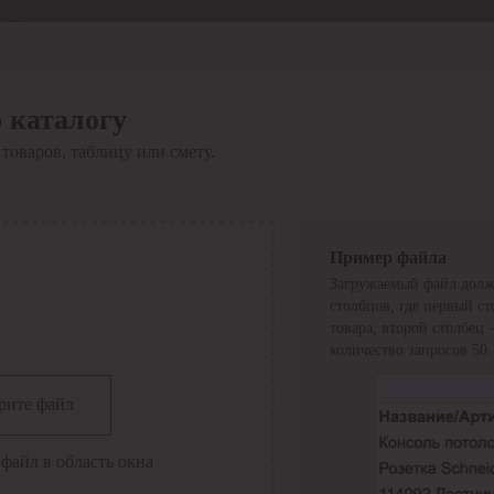
Отдел продаж
8 800 6000-600
Каталог
Акции
 каталогу
Сервис
товаров, таблицу или смету.
Инструкция по работе
с сервисом
Оплата
Сервис ЭДО
Сервис ИТС-КА
Пример файла
Сервис API
Загружаемый файл долж
Контакты
О компании
столбцов, где первый с
Вход
Регистрация
товара, второй столбец
количество запросов 50.
Крупнейший поставщик электро-технической продукции в
рите файл
России
Найти
файл в область окна
Искать по всем разделам