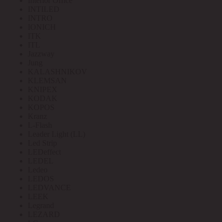
Interior Office
INTILED
INTRO
IONICH
ITK
ITL
Jazzway
Jung
KALASHNIKOV
KLEMSAN
KNIPEX
KODAK
KOPOS
Kranz
L-Flash
Leader Light (LL)
Led Strip
LEDeffect
LEDEL
Ledeo
LEDOS
LEDVANCE
LEEK
Legrand
LEZARD