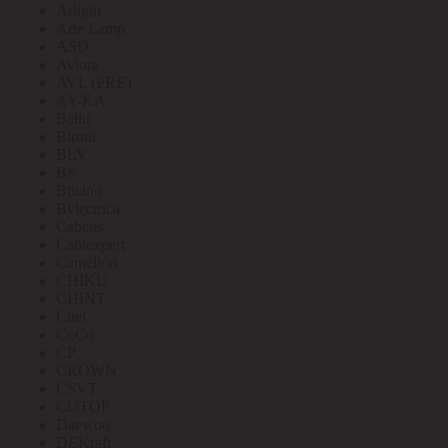
Arlight
Arte Lamp
ASD
Aviora
AVL (PRE)
AY-KA
Ballu
Bironi
BLV
BS
Bticino
Bylectrica
Cabeus
Cablexpert
Camelion
CHIKU
CHINT
Citel
CoCo
CP
CROWN
CSVT
CUTOP
Daewoo
DEKraft