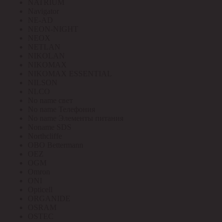
NATRIUM
Navigator
NE-AD
NEON-NIGHT
NEOX
NETLAN
NIKOLAN
NIKOMAX
NIKOMAX ESSENTIAL
NILSON
NLCO
No name свет
No name Телефония
No name Элементы питания
Noname SDS
Northcliffe
OBO Bettermann
OEZ
OGM
Omron
ONI
Opticell
ORGANIDE
OSRAM
OSTEC