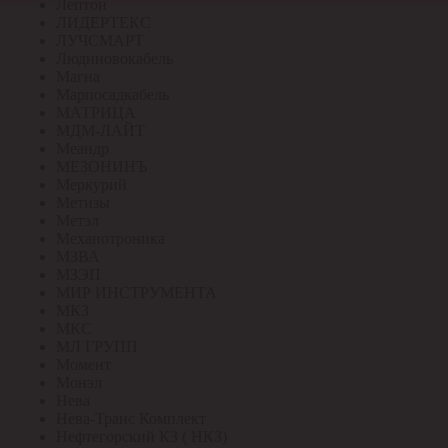
Лептон
ЛИДЕРТЕКС
ЛУЧСМАРТ
Людиновокабель
Магна
Марпосадкабель
МАТРИЦА
МДМ-ЛАЙТ
Меандр
МЕЗОНИНЪ
Меркурий
Метизы
Метэл
Механотроника
МЗВА
МЗЭП
МИР ИНСТРУМЕНТА
МКЗ
МКС
МЛ ГРУПП
Момент
Монэл
Нева
Нева-Транс Комплект
Нефтегорский КЗ ( НКЗ)