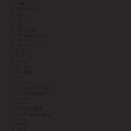
Delta
DENKIRS
Diod
Diora
DKC
DOMTOK
DORI/Blackmor
DURACELL
DUWI
EAE
EATON
Ecola
Econex
Ecoplast
EKF
Elbox
Electrolux Zanussi
Elektrostandard
Emafyl
EMAS
ENERGIZER
ERA Вентиляция
ESB
ESEN
ETA