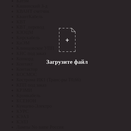
Катэм
Кашинский З-д
КВАНТ счетчик
КвантКабель
КВТ
КВТ_перевод
КЗОЦМ
Кирскабель
КиЭМ
Клинцовское УПП
КНС под заказ
Конкорд
Загрузите файл
Контакт
Контактор
КОСМОС
Кострома ИК1 (Транс-ры Т0,66)
КПП под заказ
КРЗМИ
Кромкабель
КСЕНОН
Кунцево-Электро
КУРС
КЭАЗ
КЭЛЗ
Лампы No name Россия