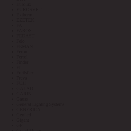
Eurolux
EUROSVET
Extherm
EZETEK
FA
FAROS
FEDAST
Felo
FEMAN
Feron
Ferrol
Finder
FIT
Fortisflex
Freya
FUJI
GALAD
GARIN
Gauss
General Lighting Systems
GENERICA
Geniled
Gigant
GP
Grand Meyer