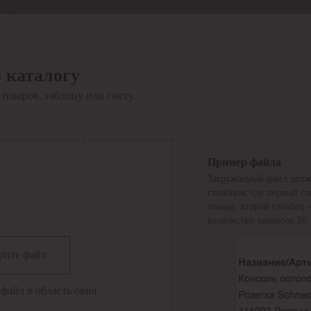
Отдел продаж
8 800 6000-600
Каталог
Акции
 каталогу
Сервис
товаров, таблицу или смету.
Инструкция по работе
с сервисом
Оплата
Сервис ЭДО
Сервис ИТС-КА
Пример файла
Сервис API
Загружаемый файл долж
Контакты
О компании
столбцов, где первый с
Вход
Регистрация
товара, второй столбец
количество запросов 50.
Крупнейший поставщик электро-технической продукции в
рите файл
России
Найти
файл в область окна
Искать по всем разделам