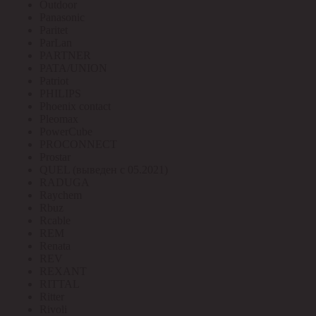
Outdoor
Panasonic
Paritet
ParLan
PARTNER
PATA/UNION
Patriot
PHILIPS
Phoenix contact
Pleomax
PowerCube
PROCONNECT
Prostar
QUEL (выведен с 05.2021)
RADUGA
Raychem
Rbuz
Rcable
REM
Renata
REV
REXANT
RITTAL
Ritter
Rivoli