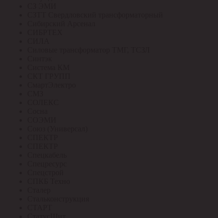
СЗ ЭМИ
СЗТТ Свердловский трансформаторный
Сибирский Арсенал
СИБРТЕХ
СИЛА
Силовые трансформатор ТМГ, ТСЗЛ
Синтэк
Система КМ
СКТ ГРУПП
СмартЭлектро
СМЗ
СОЛЕКС
Сосна
СОЭМИ
Союз (Универсал)
СПЕКТР
СПЕКТР
Спецкабель
Спецресурс
Спецстрой
СПКБ Техно
Сталер
Стальконструкция
СТАРТ
СтатусЩит