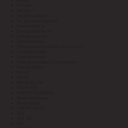
Штиль
Э-Пласт
Экотон
Эксперт-кабель
Эл. Бытовые изделия
Электрокабель
Электрокабель АО
Электроконтакт
Электролоток
Электрооборудование под ЗАКАЗ
Электротехмаш
Электротехник
Электротехника и Автоматика
Электрофидер
Элетех
Элкаб
ЭМ-КАБЕЛЬ
ЭНЕРГИЯ
ЭНЕРГОЗАЩИТА
Энергокомплект
Энергомера
ЭНЕРГОМИР
ЭРА
ЭРА АР
ЭРГ