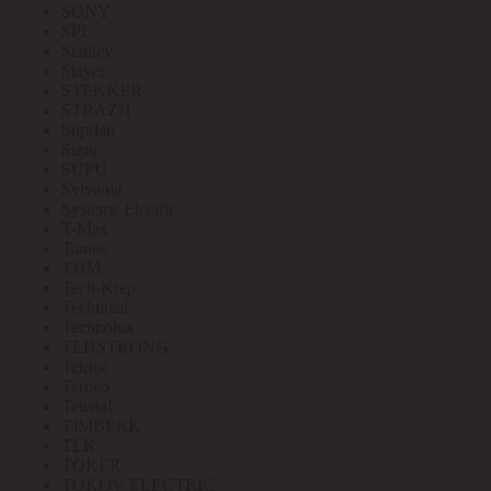
SONY
SPL
Stanley
Stayer
STEKKER
STRAZH
Suprlan
Supu
SUPU
Sylvania
Systeme Electric
T-Max
Tantos
TDM
Tech-Krep
Technical
Technolux
TEHSTRONG
Tekfor
Terneo
Tetenal
TIMBERK
TLK
TOKER
TOKOV ELECTRIC