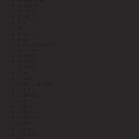
Interior Office
INTILED
INTRO
IONICH
ITK
ITL
Jazzway
Jung
KALASHNIKOV
KLEMSAN
KNIPEX
KODAK
KOPOS
Kranz
L-Flash
Leader Light (LL)
Led Strip
LEDeffect
LEDEL
Ledeo
LEDOS
LEDVANCE
LEEK
Legrand
LEZARD