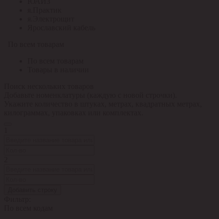
ЮАИЗ
я.Практик
я.Электрощит
Ярославский кабель
По всем товарам
По всем товарам
Товары в наличии
Поиск нескольких товаров
Добавьте номенклатуры (каждую с новой строчки).
Укажите количество в штуках, метрах, квадратных метрах,
килограммах, упаковках или комплектах.
1
2
Добавить строку
Фильтр:
По всем кодам