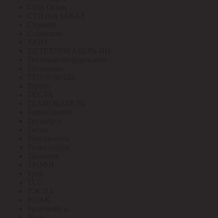
Стоп Огонь
СТП под ЗАКАЗ
Стример
Строитель
ТАИЗ
ТД ТЕХНОКАБЕЛЬ-НН
Тепловое оборудование
Теплолюкс
ТЕПЛОМАШ
Тернус
ТЕСЛА
ТЕХНОКАБЕЛЬ
ТехноЭнерго
Техэнерго
Титан
Томсккабель
Точка опоры
Трансвит
ТРОФИ
Труд
ТСС
ТЭСЛА
У.ПАК
Угличкабель
Узола