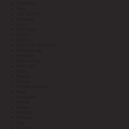
TOSHIBA
Toua
TSC LUCH
Ultraflash
Uniel
UNIVersal
VARTA
VEDA
VEKTOR BATTERY
Vektor Energy
Vergokan
Verlen-Volga
Vivo Luce
Volpe
Voltega
Voltum
Vossloh-Schwabe
Wago
weidmuller
Welrok
Werkel
WOLTA
WRLine
Zitar
ZKabel