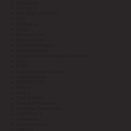
Росдюбель
РОСМЕН
РОСТОК-ЭЛЕКТРО
РСК
РТ-Кабель
Рубеж
Русский Свет
Русское тепло
РусЭлектроКабель
Рыбинсккабель
Рыбинскэлектрокабель(Призмиан)
РЭМ
РЭМЗ
Саранск лампа (Лисма)
Сарансккабель
САРМАТ-ЭМ
Сварог
Сварог
Свет Витебск
Световые Решения
Световые Технологии
СДСПЛАСТ
Севкабель
СегментЭнерго
Секунда