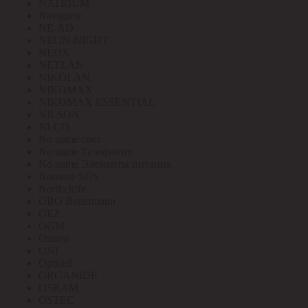
NATRIUM
Navigator
NE-AD
NEON-NIGHT
NEOX
NETLAN
NIKOLAN
NIKOMAX
NIKOMAX ESSENTIAL
NILSON
NLCO
No name свет
No name Телефония
No name Элементы питания
Noname SDS
Northcliffe
OBO Bettermann
OEZ
OGM
Omron
ONI
Opticell
ORGANIDE
OSRAM
OSTEC