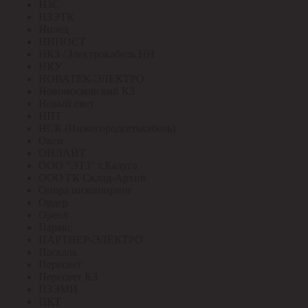
НЗС
НЗЭТК
Нилед
НИПОСТ
НКЗ /Электрокабель НН
НКУ
НОВАТЕК-ЭЛЕКТРО
Новомосковский КЗ
Новый свет
НПТ
НСК (Нижегородсетькабель)
Овен
ОНЛАЙТ
ООО "ЭТЗ" г.Калуга
ООО ГК Склад-Архив
Опора инжиниринг
Ордер
Ореол
Паракс
ПАРТНЕР-ЭЛЕКТРО
Паскаль
Пересвет
Пересвет КЗ
ПЗЭМИ
ПКТ