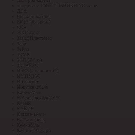
Дмитров-кабель
доп.детали СВЕТИЛЬНИКИ NO name
ДЭА
Евроавтоматика
ЕГ (Еврогарант)
ЕКА
ЖБ Опоры
Завод Пластмасс
Заря
Зебра
ЗКМК
ЗСП (Trilux)
ЗЭТАРУС
ИвКЗ (Ивановский)
ИМПУЛЬС
Интерсвет
Иркутсккабель
КабельМаш
КабельЭлектроСвязь
Кабэкс
КАВИК
Кавказкабель
Кавказкабель
Камкабель
Каспий Электро