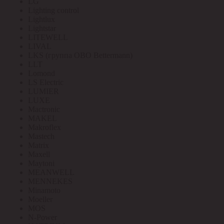
LG
Lighting control
Lightlux
Lightstar
LITEWELL
LIVAL
LKS (группа OBO Bettermann)
LLT
Lomond
LS Electric
LUMIER
LUXE
Mactronic
MAKEL
Makroflex
Mastech
Matrix
Maxell
Maytoni
MEANWELL
MENNEKES
Minamoto
Moeller
MOS
N-Power