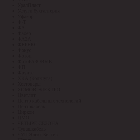
УралПласт
Услуги бухгалтерия
Уфакор
Ф-Т
ФА
Фабер
ФАЗА
ФЕРЕКС
Фокус
Фотон
ФотоРАЗОВЫЕ
ФП
Фрунзе
ХКА (Кольчуга)
Хозтовары
ХОМОВ ЭЛЕКТРО
Цветлит
Центр кабельных технологий
Центркабель
Циркон
ЦМО
ЧЕТЫРЕ СЕЗОНА
Чувашкабель
ЧУП Элект Белтиз