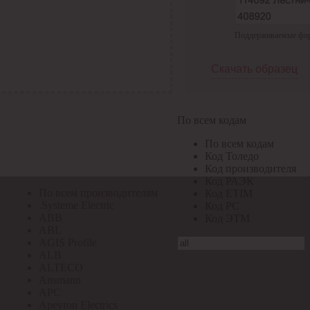
По всем кодам
Поддерживаемые форма
По всем кодам
Код Толедо
Код производителя
Скачать образец
Код РАЭК
Код ETIM
Код РС
Код ЭТМ
По всем кодам
Прочие
По всем кодам
По всем производителям
Код Толедо
Код производителя
Код РАЭК
По всем производителям
Код ETIM
.Systeme Electric
Код РС
ABB
Код ЭТМ
ABL
AGIS Profile
ALB
ALTECO
Ansmann
APC
Apeyron Electrics