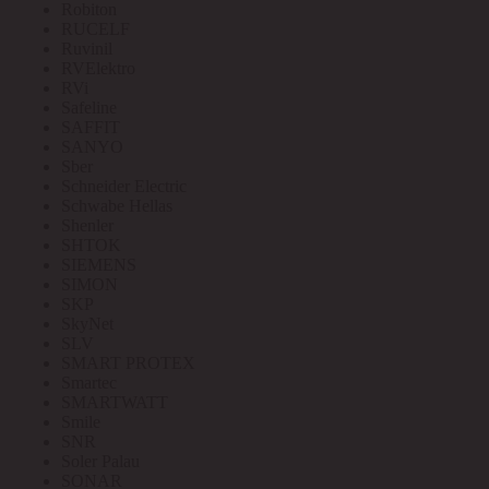
Robiton
RUCELF
Ruvinil
RVElektro
RVi
Safeline
SAFFIT
SANYO
Sber
Schneider Electric
Schwabe Hellas
Shenler
SHTOK
SIEMENS
SIMON
SKP
SkyNet
SLV
SMART PROTEX
Smartec
SMARTWATT
Smile
SNR
Soler Palau
SONAR