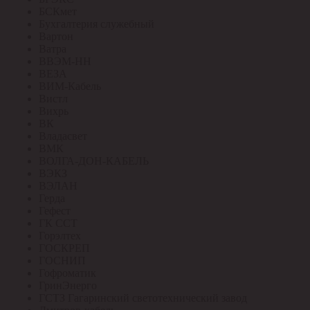
БСКмет
Бухгалтерия служебный
Вартон
Ватра
ВВЭМ-НН
ВЕЗА
ВИМ-Кабель
Вистл
Вихрь
ВК
Владасвет
ВМК
ВОЛГА-ДОН-КАБЕЛЬ
ВЭКЗ
ВЭЛАН
Герда
Гефест
ГК ССТ
Горэлтех
ГОСКРЕП
ГОСНИП
Гофроматик
ГринЭнерго
ГСТЗ Гагаринский светотехнический завод