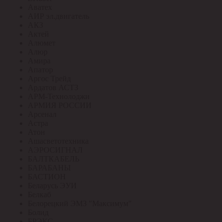
Аватех
АИР эл.двигатель
АКЗ
Актей
Алюмет
Алюр
Амира
Апатор
Аргос Трейд
Ардатов АСТЗ
АРМ-Технолоджи
АРМИЯ РОССИИ
Арсенал
Астра
Атон
Ашасветотехника
АЭРОСИГНАЛ
БАЛТКАБЕЛЬ
БАРАБАНЫ
БАСТИОН
Беларусь ЭУИ
Белкаб
Белорецкий ЭМЗ "Максимум"
Болид
БРЭКС