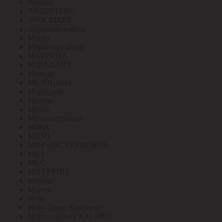
Лептон
ЛИДЕРТЕКС
ЛУЧСМАРТ
Людиновокабель
Магна
Марпосадкабель
МАТРИЦА
МДМ-ЛАЙТ
Меандр
МЕЗОНИНЪ
Меркурий
Метизы
Метэл
Механотроника
МЗВА
МЗЭП
МИР ИНСТРУМЕНТА
МКЗ
МКС
МЛ ГРУПП
Момент
Монэл
Нева
Нева-Транс Комплект
Нефтегорский КЗ ( НКЗ)