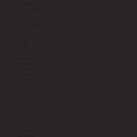
Arlight
Arte Lamp
ASD
Aviora
AVL (PRE)
AY-KA
Ballu
Bironi
BLV
BS
Bticino
Bylectrica
Cabeus
Cablexpert
Camelion
CHIKU
CHINT
Citel
CoCo
CP
CROWN
CSVT
CUTOP
Daewoo
DEKraft