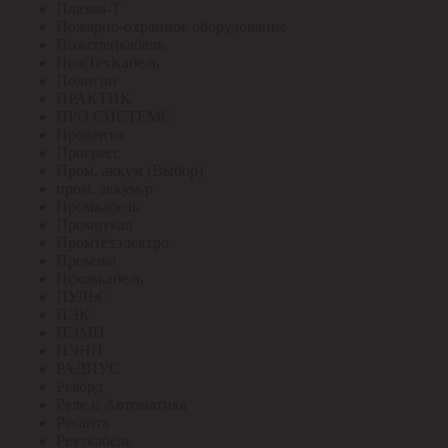
Плазма-Т
Пожарно-охранное оборудование
Пожспецкабель
ПожТехКабель
Полигон
ПРАКТИК
ПРО СИСТЕМС
Провенто
Прогресс
Пром. аккум (Выбор)
пром. аккум-р
Промкабель
Промрукав
Промтехэлектро
Промэко
Псковкабель
ПУЛЬС
ПЭК
ПЭМИ
ПЭНН
РАДИУС
Рекорд
Реле и Автоматика
Ресанта
Реуткабель