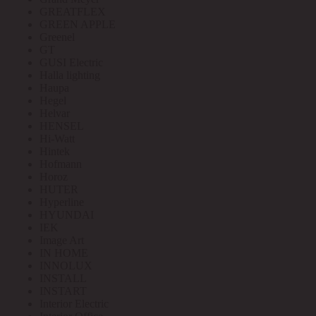
GREATFLEX
GREEN APPLE
Greenel
GT
GUSI Electric
Halla lighting
Haupa
Hegel
Helvar
HENSEL
Hi-Watt
Hintek
Hofmann
Horoz
HUTER
Hyperline
HYUNDAI
IEK
Image Art
IN HOME
INNOLUX
INSTALL
INSTART
Interior Electric