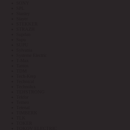
SONY
SPL
Stanley
Stayer
STEKKER
STRAZH
Suprlan
Supu
SUPU
Sylvania
Systeme Electric
T-Max
Tantos
TDM
Tech-Krep
Technical
Technolux
TEHSTRONG
Tekfor
Terneo
Tetenal
TIMBERK
TLK
TOKER
TOKOV ELECTRIC