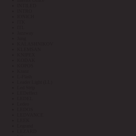
Interior Office
INTILED
INTRO
IONICH
ITK
ITL
Jazzway
Jung
KALASHNIKOV
KLEMSAN
KNIPEX
KODAK
KOPOS
Kranz
L-Flash
Leader Light (LL)
Led Strip
LEDeffect
LEDEL
Ledeo
LEDOS
LEDVANCE
LEEK
Legrand
LEZARD