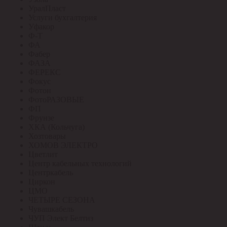
УралПласт
Услуги бухгалтерия
Уфакор
Ф-Т
ФА
Фабер
ФАЗА
ФЕРЕКС
Фокус
Фотон
ФотоРАЗОВЫЕ
ФП
Фрунзе
ХКА (Кольчуга)
Хозтовары
ХОМОВ ЭЛЕКТРО
Цветлит
Центр кабельных технологий
Центркабель
Циркон
ЦМО
ЧЕТЫРЕ СЕЗОНА
Чувашкабель
ЧУП Элект Белтиз