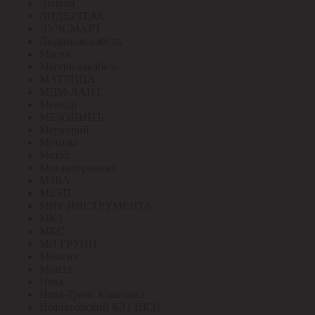
Лептон
ЛИДЕРТЕКС
ЛУЧСМАРТ
Людиновокабель
Магна
Марпосадкабель
МАТРИЦА
МДМ-ЛАЙТ
Меандр
МЕЗОНИНЪ
Меркурий
Метизы
Метэл
Механотроника
МЗВА
МЗЭП
МИР ИНСТРУМЕНТА
МКЗ
МКС
МЛ ГРУПП
Момент
Монэл
Нева
Нева-Транс Комплект
Нефтегорский КЗ ( НКЗ)