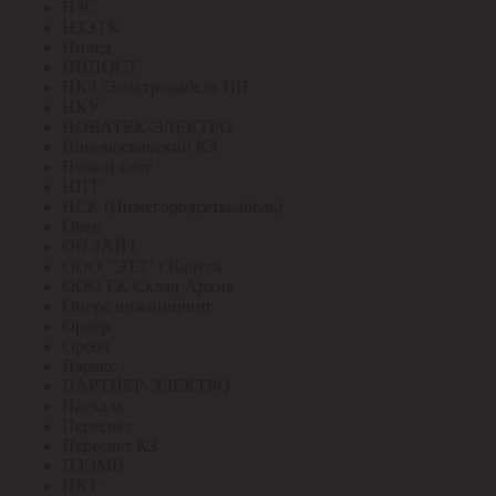
НЗС
НЗЭТК
Нилед
НИПОСТ
НКЗ /Электрокабель НН
НКУ
НОВАТЕК-ЭЛЕКТРО
Новомосковский КЗ
Новый свет
НПТ
НСК (Нижегородсетькабель)
Овен
ОНЛАЙТ
ООО "ЭТЗ" г.Калуга
ООО ГК Склад-Архив
Опора инжиниринг
Ордер
Ореол
Паракс
ПАРТНЕР-ЭЛЕКТРО
Паскаль
Пересвет
Пересвет КЗ
ПЗЭМИ
ПКТ