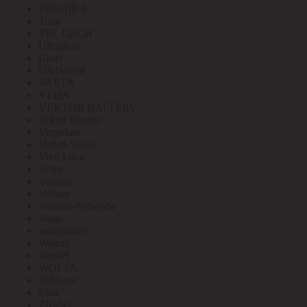
TOSHIBA
Toua
TSC LUCH
Ultraflash
Uniel
UNIVersal
VARTA
VEDA
VEKTOR BATTERY
Vektor Energy
Vergokan
Verlen-Volga
Vivo Luce
Volpe
Voltega
Voltum
Vossloh-Schwabe
Wago
weidmuller
Welrok
Werkel
WOLTA
WRLine
Zitar
ZKabel