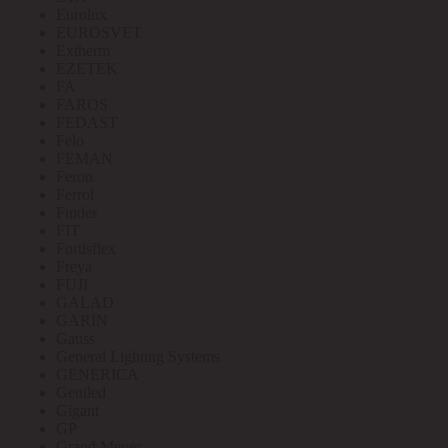
Eurolux
EUROSVET
Extherm
EZETEK
FA
FAROS
FEDAST
Felo
FEMAN
Feron
Ferrol
Finder
FIT
Fortisflex
Freya
FUJI
GALAD
GARIN
Gauss
General Lighting Systems
GENERICA
Geniled
Gigant
GP
Grand Meyer