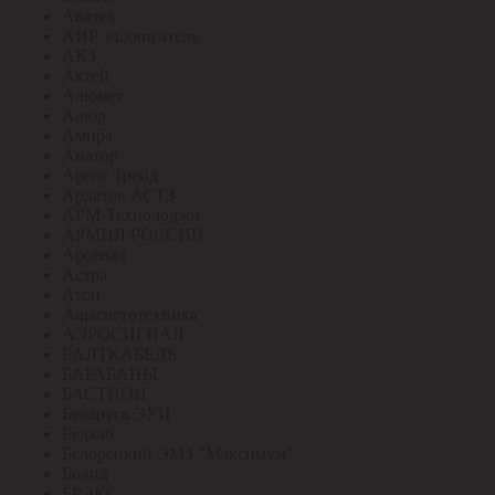
Аватех
АИР эл.двигатель
АКЗ
Актей
Алюмет
Алюр
Амира
Апатор
Аргос Трейд
Ардатов АСТЗ
АРМ-Технолоджи
АРМИЯ РОССИИ
Арсенал
Астра
Атон
Ашасветотехника
АЭРОСИГНАЛ
БАЛТКАБЕЛЬ
БАРАБАНЫ
БАСТИОН
Беларусь ЭУИ
Белкаб
Белорецкий ЭМЗ "Максимум"
Болид
БРЭКС