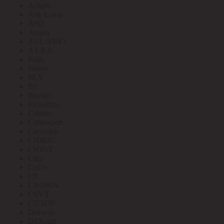
Arlight
Arte Lamp
ASD
Aviora
AVL (PRE)
AY-KA
Ballu
Bironi
BLV
BS
Bticino
Bylectrica
Cabeus
Cablexpert
Camelion
CHIKU
CHINT
Citel
CoCo
CP
CROWN
CSVT
CUTOP
Daewoo
DEKraft