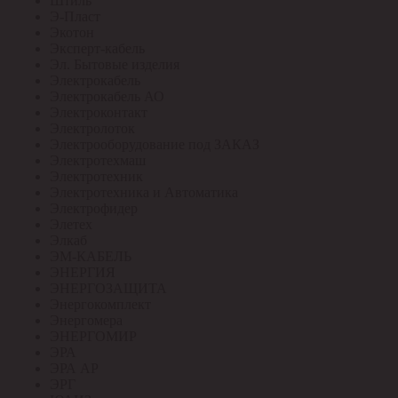
Штиль
Э-Пласт
Экотон
Эксперт-кабель
Эл. Бытовые изделия
Электрокабель
Электрокабель АО
Электроконтакт
Электролоток
Электрооборудование под ЗАКАЗ
Электротехмаш
Электротехник
Электротехника и Автоматика
Электрофидер
Элетех
Элкаб
ЭМ-КАБЕЛЬ
ЭНЕРГИЯ
ЭНЕРГОЗАЩИТА
Энергокомплект
Энергомера
ЭНЕРГОМИР
ЭРА
ЭРА АР
ЭРГ