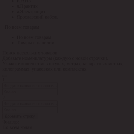
ЮАИЗ
я.Практик
я.Электрощит
Ярославский кабель
По всем товарам
По всем товарам
Товары в наличии
Поиск нескольких товаров
Добавьте номенклатуры (каждую с новой строчки).
Укажите количество в штуках, метрах, квадратных метрах,
килограммах, упаковках или комплектах.
1
2
Добавить строку
Фильтр:
По всем кодам