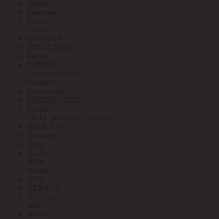
Outdoor
Panasonic
Paritet
ParLan
PARTNER
PATA/UNION
Patriot
PHILIPS
Phoenix contact
Pleomax
PowerCube
PROCONNECT
Prostar
QUEL (выведен с 05.2021)
RADUGA
Raychem
Rbuz
Rcable
REM
Renata
REV
REXANT
RITTAL
Ritter
Rivoli