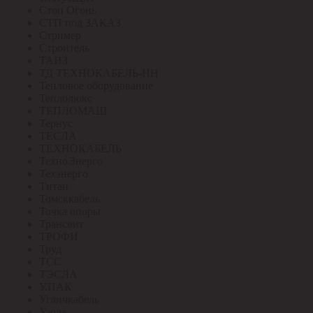
Стоп Огонь
СТП под ЗАКАЗ
Стример
Строитель
ТАИЗ
ТД ТЕХНОКАБЕЛЬ-НН
Тепловое оборудование
Теплолюкс
ТЕПЛОМАШ
Тернус
ТЕСЛА
ТЕХНОКАБЕЛЬ
ТехноЭнерго
Техэнерго
Титан
Томсккабель
Точка опоры
Трансвит
ТРОФИ
Труд
ТСС
ТЭСЛА
У.ПАК
Угличкабель
Узола