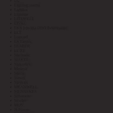
LG
Lighting control
Lightlux
Lightstar
LITEWELL
LIVAL
LKS (группа OBO Bettermann)
LLT
Lomond
LS Electric
LUMIER
LUXE
Mactronic
MAKEL
Makroflex
Mastech
Matrix
Maxell
Maytoni
MEANWELL
MENNEKES
Minamoto
Moeller
MOS
N-Power