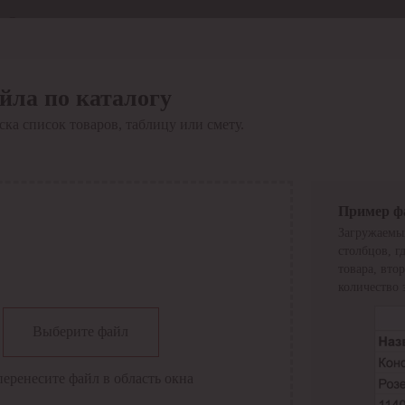
Отдел продаж
8 800 6000-600
Каталог
Акции
йла по каталогу
Сервис
ка список товаров, таблицу или смету.
Инструкция по работе
с сервисом
Оплата
Сервис ЭДО
Сервис ИТС-КА
Пример ф
Сервис API
Загружаемы
Контакты
О компании
столбцов, г
Вход
Регистрация
товара, вто
количество 
Крупнейший поставщик электро-технической продукции в
Выберите файл
России
Найти
перенесите файл в область окна
Искать по всем разделам