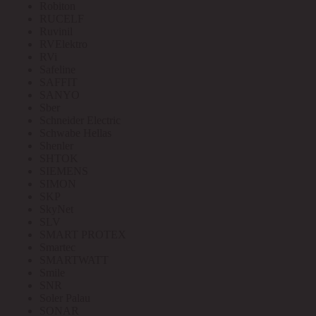
Robiton
RUCELF
Ruvinil
RVElektro
RVi
Safeline
SAFFIT
SANYO
Sber
Schneider Electric
Schwabe Hellas
Shenler
SHTOK
SIEMENS
SIMON
SKP
SkyNet
SLV
SMART PROTEX
Smartec
SMARTWATT
Smile
SNR
Soler Palau
SONAR