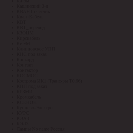
Катэм
Кашинский З-д
КВАНТ счетчик
КвантКабель
КВТ
КВТ_перевод
КЗОЦМ
Кирскабель
КиЭМ
Клинцовское УПП
КНС под заказ
Конкорд
Контакт
Контактор
КОСМОС
Кострома ИК1 (Транс-ры Т0,66)
КПП под заказ
КРЗМИ
Кромкабель
КСЕНОН
Кунцево-Электро
КУРС
КЭАЗ
КЭЛЗ
Лампы No name Россия