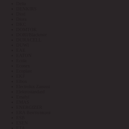
Delta
DENKIRS
Diod
Diora
DKC
DOMTOK
DORI/Blackmor
DURACELL
DUWI
EAE
EATON
Ecola
Econex
Ecoplast
EKF
Elbox
Electrolux Zanussi
Elektrostandard
Emafyl
EMAS
ENERGIZER
ERA Вентиляция
ESB
ESEN
ETA