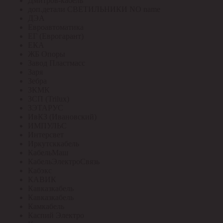
Дмитров-кабель
доп.детали СВЕТИЛЬНИКИ NO name
ДЭА
Евроавтоматика
ЕГ (Еврогарант)
ЕКА
ЖБ Опоры
Завод Пластмасс
Заря
Зебра
ЗКМК
ЗСП (Trilux)
ЗЭТАРУС
ИвКЗ (Ивановский)
ИМПУЛЬС
Интерсвет
Иркутсккабель
КабельМаш
КабельЭлектроСвязь
Кабэкс
КАВИК
Кавказкабель
Кавказкабель
Камкабель
Каспий Электро