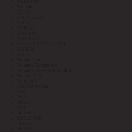
NATRIUM
Navigator
NE-AD
NEON-NIGHT
NEOX
NETLAN
NIKOLAN
NIKOMAX
NIKOMAX ESSENTIAL
NILSON
NLCO
No name свет
No name Телефония
No name Элементы питания
Noname SDS
Northcliffe
OBO Bettermann
OEZ
OGM
Omron
ONI
Opticell
ORGANIDE
OSRAM
OSTEC