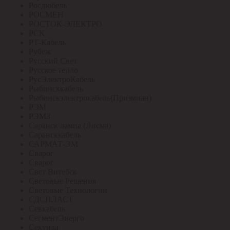
Росдюбель
РОСМЕН
РОСТОК-ЭЛЕКТРО
РСК
РТ-Кабель
Рубеж
Русский Свет
Русское тепло
РусЭлектроКабель
Рыбинсккабель
Рыбинскэлектрокабель(Призмиан)
РЭМ
РЭМЗ
Саранск лампа (Лисма)
Сарансккабель
САРМАТ-ЭМ
Сварог
Сварог
Свет Витебск
Световые Решения
Световые Технологии
СДСПЛАСТ
Севкабель
СегментЭнерго
Секунда