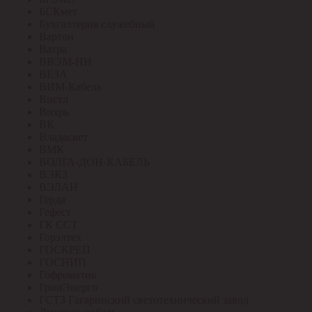
БСКмет
Бухгалтерия служебный
Вартон
Ватра
ВВЭМ-НН
ВЕЗА
ВИМ-Кабель
Вистл
Вихрь
ВК
Владасвет
ВМК
ВОЛГА-ДОН-КАБЕЛЬ
ВЭКЗ
ВЭЛАН
Герда
Гефест
ГК ССТ
Горэлтех
ГОСКРЕП
ГОСНИП
Гофроматик
ГринЭнерго
ГСТЗ Гагаринский светотехнический завод