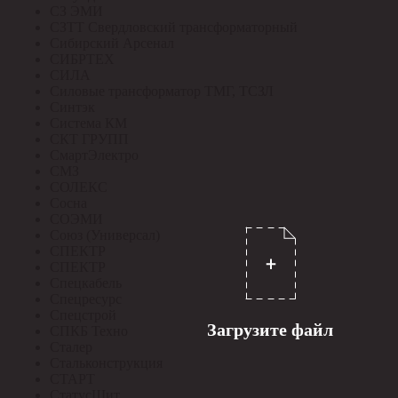
СЗ ЭМИ
СЗТТ Свердловский трансформаторный
Сибирский Арсенал
СИБРТЕХ
СИЛА
Силовые трансформатор ТМГ, ТСЗЛ
Синтэк
Система КМ
СКТ ГРУПП
СмартЭлектро
СМЗ
СОЛЕКС
Сосна
СОЭМИ
Союз (Универсал)
СПЕКТР
СПЕКТР
Спецкабель
Спецресурс
Спецстрой
Загрузите файл
СПКБ Техно
Сталер
Стальконструкция
СТАРТ
СтатусЩит