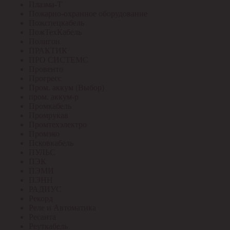
Плазма-Т
Пожарно-охранное оборудование
Пожспецкабель
ПожТехКабель
Полигон
ПРАКТИК
ПРО СИСТЕМС
Провенто
Прогресс
Пром. аккум (Выбор)
пром. аккум-р
Промкабель
Промрукав
Промтехэлектро
Промэко
Псковкабель
ПУЛЬС
ПЭК
ПЭМИ
ПЭНН
РАДИУС
Рекорд
Реле и Автоматика
Ресанта
Реуткабель