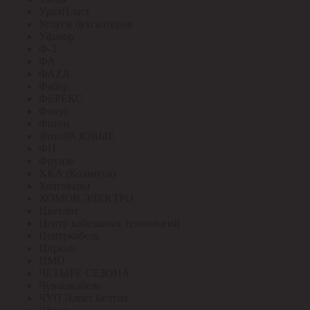
УралПласт
Услуги бухгалтерия
Уфакор
Ф-Т
ФА
ФАZА
Фабер
ФЕРЕКС
Фокус
Фотон
ФотоРАЗОВЫЕ
ФП
Фрунзе
ХКА (Кольчуга)
Хозтовары
ХОМОВ ЭЛЕКТРО
Цветлит
Центр кабельных технологий
Центркабель
Циркон
ЦМО
ЧЕТЫРЕ СЕЗОНА
Чувашкабель
ЧУП Элект Белтиз