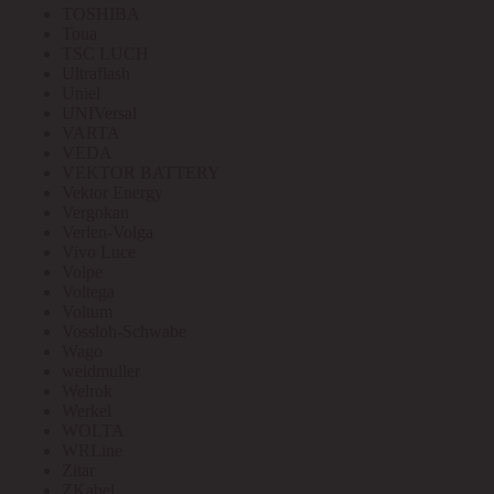
TOSHIBA
Toua
TSC LUCH
Ultraflash
Uniel
UNIVersal
VARTA
VEDA
VEKTOR BATTERY
Vektor Energy
Vergokan
Verlen-Volga
Vivo Luce
Volpe
Voltega
Voltum
Vossloh-Schwabe
Wago
weidmuller
Welrok
Werkel
WOLTA
WRLine
Zitar
ZKabel