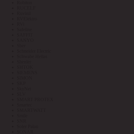
Robiton
RUCELF
Ruvinil
RVElektro
RVi
Safeline
SAFFIT
SANYO
Sber
Schneider Electric
Schwabe Hellas
Shenler
SHTOK
SIEMENS
SIMON
SKP
SkyNet
SLV
SMART PROTEX
Smartec
SMARTWATT
Smile
SNR
Soler Palau
SONAR