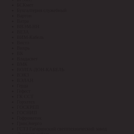
БСКмет
Бухгалтерия служебный
Вартон
Ватра
ВВЭМ-НН
ВЕЗА
ВИМ-Кабель
Вистл
Вихрь
ВК
Владасвет
ВМК
ВОЛГА-ДОН-КАБЕЛЬ
ВЭКЗ
ВЭЛАН
Герда
Гефест
ГК ССТ
Горэлтех
ГОСКРЕП
ГОСНИП
Гофроматик
ГринЭнерго
ГСТЗ Гагаринский светотехнический завод