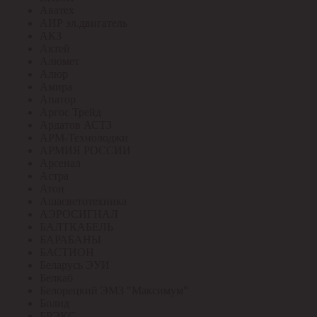
Аватех
АИР эл.двигатель
АКЗ
Актей
Алюмет
Алюр
Амира
Апатор
Аргос Трейд
Ардатов АСТЗ
АРМ-Технолоджи
АРМИЯ РОССИИ
Арсенал
Астра
Атон
Ашасветотехника
АЭРОСИГНАЛ
БАЛТКАБЕЛЬ
БАРАБАНЫ
БАСТИОН
Беларусь ЭУИ
Белкаб
Белорецкий ЭМЗ "Максимум"
Болид
БРЭКС