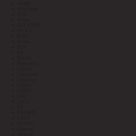
Arlight
Arte Lamp
ASD
Aviora
AVL (PRE)
AY-KA
Ballu
Bironi
BLV
BS
Bticino
Bylectrica
Cabeus
Cablexpert
Camelion
CHIKU
CHINT
Citel
CoCo
CP
CROWN
CSVT
CUTOP
Daewoo
DEKraft