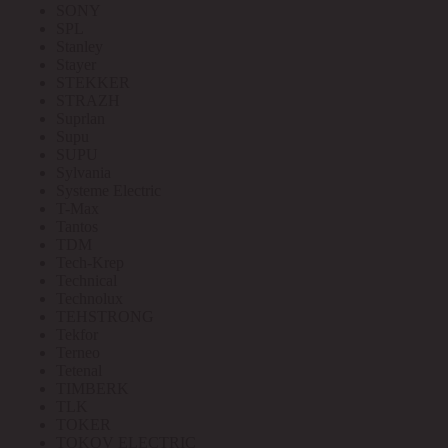
SONY
SPL
Stanley
Stayer
STEKKER
STRAZH
Suprlan
Supu
SUPU
Sylvania
Systeme Electric
T-Max
Tantos
TDM
Tech-Krep
Technical
Technolux
TEHSTRONG
Tekfor
Terneo
Tetenal
TIMBERK
TLK
TOKER
TOKOV ELECTRIC