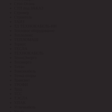
Стоп Огонь
СТП под ЗАКАЗ
Стример
Строитель
ТАИЗ
ТД ТЕХНОКАБЕЛЬ-НН
Тепловое оборудование
Теплолюкс
ТЕПЛОМАШ
Тернус
ТЕСЛА
ТЕХНОКАБЕЛЬ
ТехноЭнерго
Техэнерго
Титан
Томсккабель
Точка опоры
Трансвит
ТРОФИ
Труд
ТСС
ТЭСЛА
У.ПАК
Угличкабель
Узола