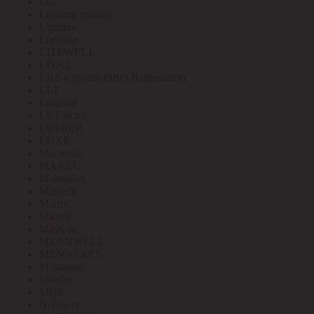
LG
Lighting control
Lightlux
Lightstar
LITEWELL
LIVAL
LKS (группа OBO Bettermann)
LLT
Lomond
LS Electric
LUMIER
LUXE
Mactronic
MAKEL
Makroflex
Mastech
Matrix
Maxell
Maytoni
MEANWELL
MENNEKES
Minamoto
Moeller
MOS
N-Power