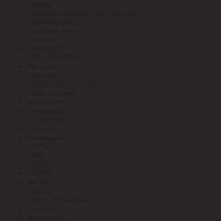
Плазма-Т
Пожарно-охранное оборудование
Пожспецкабель
ПожТехКабель
Полигон
ПРАКТИК
ПРО СИСТЕМС
Провенто
Прогресс
Пром. аккум (Выбор)
пром. аккум-р
Промкабель
Промрукав
Промтехэлектро
Промэко
Псковкабель
ПУЛЬС
ПЭК
ПЭМИ
ПЭНН
РАДИУС
Рекорд
Реле и Автоматика
Ресанта
Реуткабель