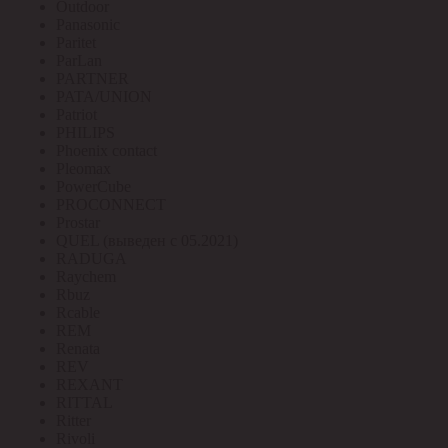
Outdoor
Panasonic
Paritet
ParLan
PARTNER
PATA/UNION
Patriot
PHILIPS
Phoenix contact
Pleomax
PowerCube
PROCONNECT
Prostar
QUEL (выведен с 05.2021)
RADUGA
Raychem
Rbuz
Rcable
REM
Renata
REV
REXANT
RITTAL
Ritter
Rivoli