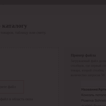
Отдел продаж
8 800 6000-600
Каталог
Акции
 каталогу
Сервис
товаров, таблицу или смету.
Инструкция по работе
с сервисом
Оплата
Сервис ЭДО
Сервис ИТС-КА
Пример файла
Сервис API
Загружаемый файл долж
Контакты
О компании
столбцов, где первый с
Вход
Регистрация
товара, второй столбец
количество запросов 50.
Крупнейший поставщик электро-технической продукции в
рите файл
России
Найти
файл в область окна
Искать по всем разделам