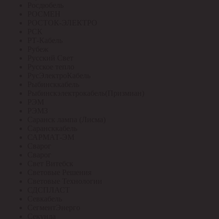
Росдюбель
РОСМЕН
РОСТОК-ЭЛЕКТРО
РСК
РТ-Кабель
Рубеж
Русский Свет
Русское тепло
РусЭлектроКабель
Рыбинсккабель
Рыбинскэлектрокабель(Призмиан)
РЭМ
РЭМЗ
Саранск лампа (Лисма)
Сарансккабель
САРМАТ-ЭМ
Сварог
Сварог
Свет Витебск
Световые Решения
Световые Технологии
СДСПЛАСТ
Севкабель
СегментЭнерго
Секунда