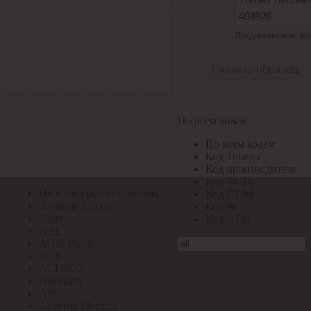
По всем кодам
Поддерживаемые форма
По всем кодам
Код Толедо
Код производителя
Скачать образец
Код РАЭК
Код ETIM
Код РС
Код ЭТМ
По всем кодам
Прочие
По всем кодам
По всем производителям
Код Толедо
Код производителя
Код РАЭК
По всем производителям
Код ETIM
.Systeme Electric
Код РС
ABB
Код ЭТМ
ABL
AGIS Profile
ALB
ALTECO
Ansmann
APC
Apeyron Electrics