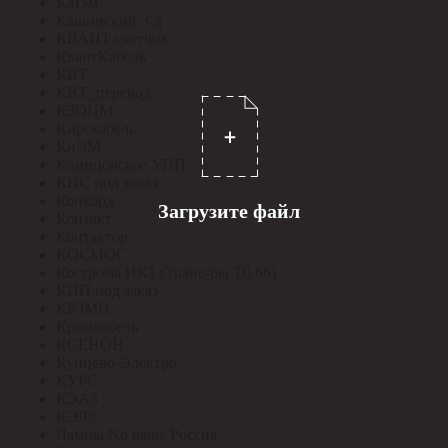
Катэм
Кашинский З-д
КВАНТ счетчик
КвантКабель
КВТ
КВТ_перевод
КЗОЦМ
Кирскабель
КиЭМ
Клинцовское УПП
КНС под заказ
Конкорд
Загрузите файл
Контакт
Контактор
КОСМОС
Кострома ИК1 (Транс-ры Т0,66)
КПП под заказ
КРЗМИ
Кромкабель
КСЕНОН
Кунцево-Электро
КУРС
КЭАЗ
КЭЛЗ
Лампы No name Россия