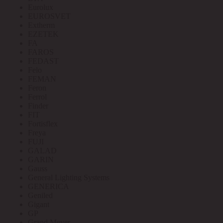
Eurolux
EUROSVET
Extherm
EZETEK
FA
FAROS
FEDAST
Felo
FEMAN
Feron
Ferrol
Finder
FIT
Fortisflex
Freya
FUJI
GALAD
GARIN
Gauss
General Lighting Systems
GENERICA
Geniled
Gigant
GP
Grand Meyer