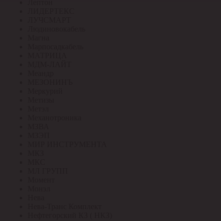
Лептон
ЛИДЕРТЕКС
ЛУЧСМАРТ
Людиновокабель
Магна
Марпосадкабель
МАТРИЦА
МДМ-ЛАЙТ
Меандр
МЕЗОНИНЪ
Меркурий
Метизы
Метэл
Механотроника
МЗВА
МЗЭП
МИР ИНСТРУМЕНТА
МКЗ
МКС
МЛ ГРУПП
Момент
Монэл
Нева
Нева-Транс Комплект
Нефтегорский КЗ ( НКЗ)