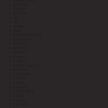
Interior Office
INTILED
INTRO
IONICH
ITK
ITL
Jazzway
Jung
KALASHNIKOV
KLEMSAN
KNIPEX
KODAK
KOPOS
Kranz
L-Flash
Leader Light (LL)
Led Strip
LEDeffect
LEDEL
Ledeo
LEDOS
LEDVANCE
LEEK
Legrand
LEZARD