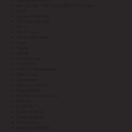
Дмитров-кабель
доп.детали СВЕТИЛЬНИКИ NO name
ДЭА
Евроавтоматика
ЕГ (Еврогарант)
ЕКА
ЖБ Опоры
Завод Пластмасс
Заря
Зебра
ЗКМК
ЗСП (Trilux)
ЗЭТАРУС
ИвКЗ (Ивановский)
ИМПУЛЬС
Интерсвет
Иркутсккабель
КабельМаш
КабельЭлектроСвязь
Кабэкс
КАВИК
Кавказкабель
Кавказкабель
Камкабель
Каспий Электро