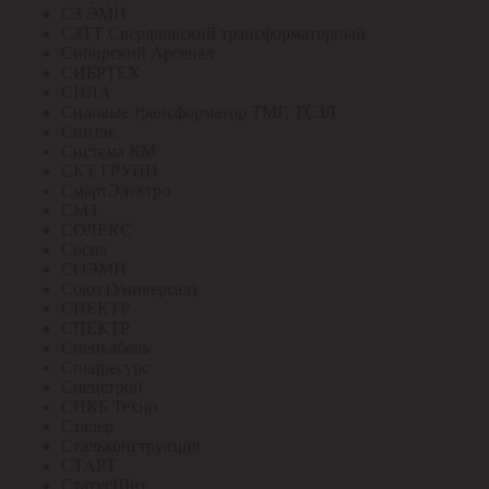
СЗ ЭМИ
СЗТТ Свердловский трансформаторный
Сибирский Арсенал
СИБРТЕХ
СИЛА
Силовые трансформатор ТМГ, ТСЗЛ
Синтэк
Система КМ
СКТ ГРУПП
СмартЭлектро
СМЗ
СОЛЕКС
Сосна
СОЭМИ
Союз (Универсал)
СПЕКТР
СПЕКТР
Спецкабель
Спецресурс
Спецстрой
СПКБ Техно
Сталер
Стальконструкция
СТАРТ
СтатусЩит