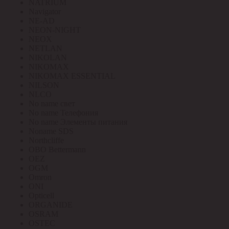
NATRIUM
Navigator
NE-AD
NEON-NIGHT
NEOX
NETLAN
NIKOLAN
NIKOMAX
NIKOMAX ESSENTIAL
NILSON
NLCO
No name свет
No name Телефония
No name Элементы питания
Noname SDS
Northcliffe
OBO Bettermann
OEZ
OGM
Omron
ONI
Opticell
ORGANIDE
OSRAM
OSTEC