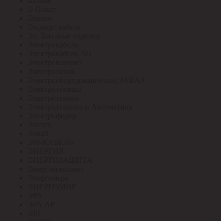
Штиль
Э-Пласт
Экотон
Эксперт-кабель
Эл. Бытовые изделия
Электрокабель
Электрокабель АО
Электроконтакт
Электролоток
Электрооборудование под ЗАКАЗ
Электротехмаш
Электротехник
Электротехника и Автоматика
Электрофидер
Элетех
Элкаб
ЭМ-КАБЕЛЬ
ЭНЕРГИЯ
ЭНЕРГОЗАЩИТА
Энергокомплект
Энергомера
ЭНЕРГОМИР
ЭРА
ЭРА АР
ЭРГ