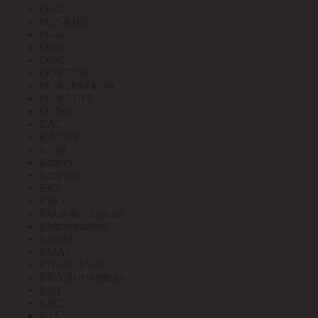
Delta
DENKIRS
Diod
Diora
DKC
DOMTOK
DORI/Blackmor
DURACELL
DUWI
EAE
EATON
Ecola
Econex
Ecoplast
EKF
Elbox
Electrolux Zanussi
Elektrostandard
Emafyl
EMAS
ENERGIZER
ERA Вентиляция
ESB
ESEN
ETA