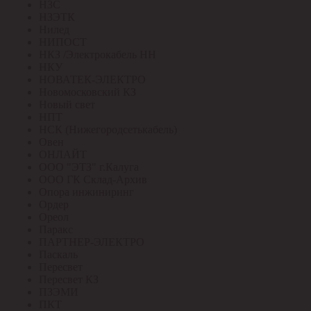
НЗС
НЗЭТК
Нилед
НИПОСТ
НКЗ /Электрокабель НН
НКУ
НОВАТЕК-ЭЛЕКТРО
Новомосковский КЗ
Новый свет
НПТ
НСК (Нижегородсетькабель)
Овен
ОНЛАЙТ
ООО "ЭТЗ" г.Калуга
ООО ГК Склад-Архив
Опора инжиниринг
Ордер
Ореол
Паракс
ПАРТНЕР-ЭЛЕКТРО
Паскаль
Пересвет
Пересвет КЗ
ПЗЭМИ
ПКТ