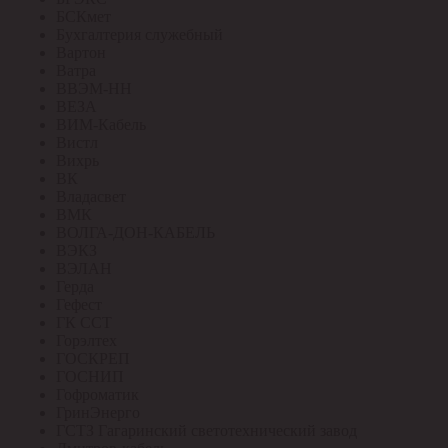
БСКмет
Бухгалтерия служебный
Вартон
Ватра
ВВЭМ-НН
ВЕЗА
ВИМ-Кабель
Вистл
Вихрь
ВК
Владасвет
ВМК
ВОЛГА-ДОН-КАБЕЛЬ
ВЭКЗ
ВЭЛАН
Герда
Гефест
ГК ССТ
Горэлтех
ГОСКРЕП
ГОСНИП
Гофроматик
ГринЭнерго
ГСТЗ Гагаринский светотехнический завод