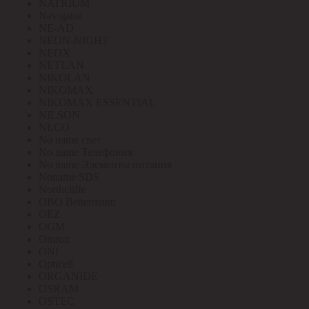
NATRIUM
Navigator
NE-AD
NEON-NIGHT
NEOX
NETLAN
NIKOLAN
NIKOMAX
NIKOMAX ESSENTIAL
NILSON
NLCO
No name свет
No name Телефония
No name Элементы питания
Noname SDS
Northcliffe
OBO Bettermann
OEZ
OGM
Omron
ONI
Opticell
ORGANIDE
OSRAM
OSTEC