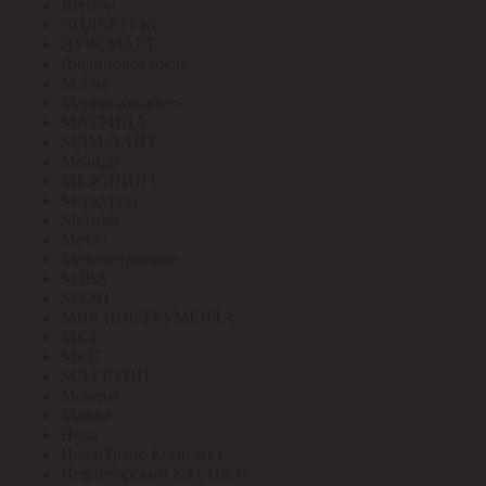
Лептон
ЛИДЕРТЕКС
ЛУЧСМАРТ
Людиновокабель
Магна
Марпосадкабель
МАТРИЦА
МДМ-ЛАЙТ
Меандр
МЕЗОНИНЪ
Меркурий
Метизы
Метэл
Механотроника
МЗВА
МЗЭП
МИР ИНСТРУМЕНТА
МКЗ
МКС
МЛ ГРУПП
Момент
Монэл
Нева
Нева-Транс Комплект
Нефтегорский КЗ ( НКЗ)