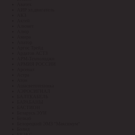
Аватех
АИР эл.двигатель
АКЗ
Актей
Алюмет
Алюр
Амира
Апатор
Аргос Трейд
Ардатов АСТЗ
АРМ-Технолоджи
АРМИЯ РОССИИ
Арсенал
Астра
Атон
Ашасветотехника
АЭРОСИГНАЛ
БАЛТКАБЕЛЬ
БАРАБАНЫ
БАСТИОН
Беларусь ЭУИ
Белкаб
Белорецкий ЭМЗ "Максимум"
Болид
БРЭКС