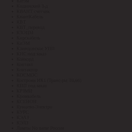
Катэм
Кашинский З-д
КВАНТ счетчик
КвантКабель
КВТ
КВТ_перевод
КЗОЦМ
Кирскабель
КиЭМ
Клинцовское УПП
КНС под заказ
Конкорд
Контакт
Контактор
КОСМОС
Кострома ИК1 (Транс-ры Т0,66)
КПП под заказ
КРЗМИ
Кромкабель
КСЕНОН
Кунцево-Электро
КУРС
КЭАЗ
КЭЛЗ
Лампы No name Россия