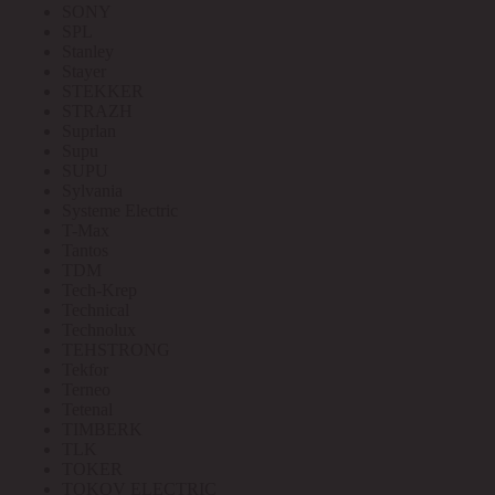
SONY
SPL
Stanley
Stayer
STEKKER
STRAZH
Suprlan
Supu
SUPU
Sylvania
Systeme Electric
T-Max
Tantos
TDM
Tech-Krep
Technical
Technolux
TEHSTRONG
Tekfor
Terneo
Tetenal
TIMBERK
TLK
TOKER
TOKOV ELECTRIC