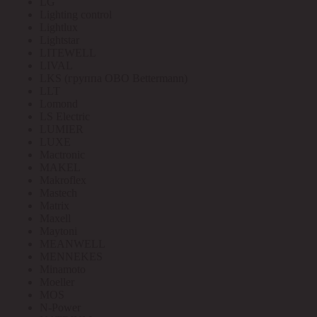
LG
Lighting control
Lightlux
Lightstar
LITEWELL
LIVAL
LKS (группа OBO Bettermann)
LLT
Lomond
LS Electric
LUMIER
LUXE
Mactronic
MAKEL
Makroflex
Mastech
Matrix
Maxell
Maytoni
MEANWELL
MENNEKES
Minamoto
Moeller
MOS
N-Power