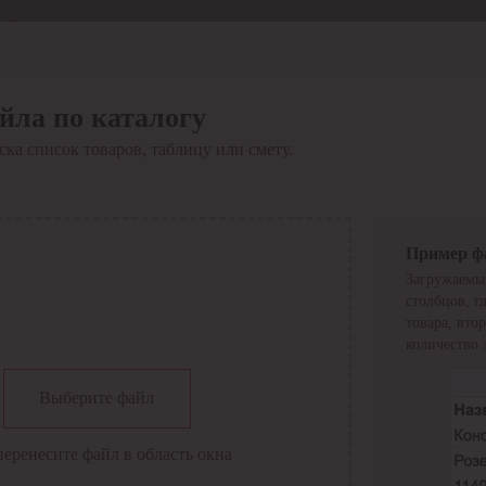
Отдел продаж
8 800 6000-600
Каталог
Акции
йла по каталогу
Сервис
ка список товаров, таблицу или смету.
Инструкция по работе
с сервисом
Оплата
Сервис ЭДО
Сервис ИТС-КА
Пример ф
Сервис API
Загружаемы
Контакты
О компании
столбцов, г
Вход
Регистрация
товара, вто
количество 
Крупнейший поставщик электро-технической продукции в
Выберите файл
России
Найти
перенесите файл в область окна
Искать по всем разделам