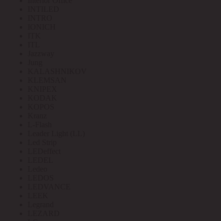
Interior Office
INTILED
INTRO
IONICH
ITK
ITL
Jazzway
Jung
KALASHNIKOV
KLEMSAN
KNIPEX
KODAK
KOPOS
Kranz
L-Flash
Leader Light (LL)
Led Strip
LEDeffect
LEDEL
Ledeo
LEDOS
LEDVANCE
LEEK
Legrand
LEZARD