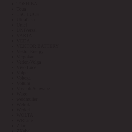
TOSHIBA
Toua
TSC LUCH
Ultraflash
Uniel
UNIVersal
VARTA
VEDA
VEKTOR BATTERY
Vektor Energy
Vergokan
Verlen-Volga
Vivo Luce
Volpe
Voltega
Voltum
Vossloh-Schwabe
Wago
weidmuller
Welrok
Werkel
WOLTA
WRLine
Zitar
ZKabel