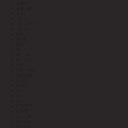
Arlight
Arte Lamp
ASD
Aviora
AVL (PRE)
AY-KA
Ballu
Bironi
BLV
BS
Bticino
Bylectrica
Cabeus
Cablexpert
Camelion
CHIKU
CHINT
Citel
CoCo
CP
CROWN
CSVT
CUTOP
Daewoo
DEKraft