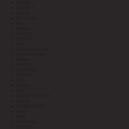
Robiton
RUCELF
Ruvinil
RVElektro
RVi
Safeline
SAFFIT
SANYO
Sber
Schneider Electric
Schwabe Hellas
Shenler
SHTOK
SIEMENS
SIMON
SKP
SkyNet
SLV
SMART PROTEX
Smartec
SMARTWATT
Smile
SNR
Soler Palau
SONAR