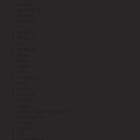
Eurolux
EUROSVET
Extherm
EZETEK
FA
FAROS
FEDAST
Felo
FEMAN
Feron
Ferrol
Finder
FIT
Fortisflex
Freya
FUJI
GALAD
GARIN
Gauss
General Lighting Systems
GENERICA
Geniled
Gigant
GP
Grand Meyer