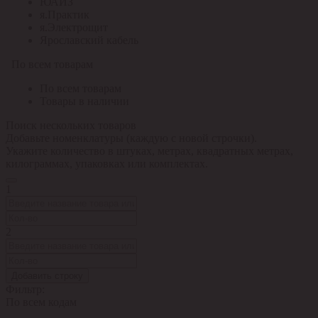
ЮАИЗ
я.Практик
я.Электрощит
Ярославский кабель
По всем товарам
По всем товарам
Товары в наличии
Поиск нескольких товаров
Добавьте номенклатуры (каждую с новой строчки).
Укажите количество в штуках, метрах, квадратных метрах,
килограммах, упаковках или комплектах.
1
2
Добавить строку
Фильтр:
По всем кодам