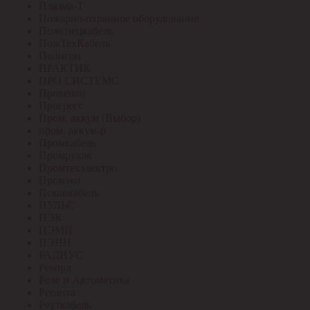
Плазма-Т
Пожарно-охранное оборудование
Пожспецкабель
ПожТехКабель
Полигон
ПРАКТИК
ПРО СИСТЕМС
Провенто
Прогресс
Пром. аккум (Выбор)
пром. аккум-р
Промкабель
Промрукав
Промтехэлектро
Промэко
Псковкабель
ПУЛЬС
ПЭК
ПЭМИ
ПЭНН
РАДИУС
Рекорд
Реле и Автоматика
Ресанта
Реуткабель