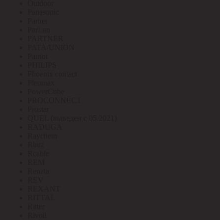
Outdoor
Panasonic
Paritet
ParLan
PARTNER
PATA/UNION
Patriot
PHILIPS
Phoenix contact
Pleomax
PowerCube
PROCONNECT
Prostar
QUEL (выведен с 05.2021)
RADUGA
Raychem
Rbuz
Rcable
REM
Renata
REV
REXANT
RITTAL
Ritter
Rivoli