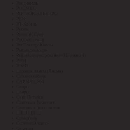
Росдюбель
РОСМЕН
РОСТОК-ЭЛЕКТРО
РСК
РТ-Кабель
Рубеж
Русский Свет
Русское тепло
РусЭлектроКабель
Рыбинсккабель
Рыбинскэлектрокабель(Призмиан)
РЭМ
РЭМЗ
Саранск лампа (Лисма)
Сарансккабель
САРМАТ-ЭМ
Сварог
Сварог
Свет Витебск
Световые Решения
Световые Технологии
СДСПЛАСТ
Севкабель
СегментЭнерго
Секунда