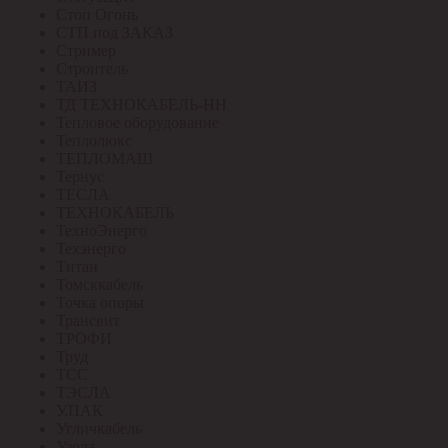
Стоп Огонь
СТП под ЗАКАЗ
Стример
Строитель
ТАИЗ
ТД ТЕХНОКАБЕЛЬ-НН
Тепловое оборудование
Теплолюкс
ТЕПЛОМАШ
Тернус
ТЕСЛА
ТЕХНОКАБЕЛЬ
ТехноЭнерго
Техэнерго
Титан
Томсккабель
Точка опоры
Трансвит
ТРОФИ
Труд
ТСС
ТЭСЛА
У.ПАК
Угличкабель
Узола