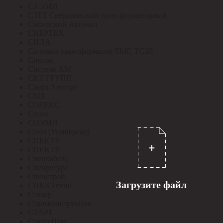
СЗ ЭМИ
СЗТТ Свердловский трансформаторный
Сибирский Арсенал
СИБРТЕХ
СИЛА
Силовые трансформатор ТМГ, ТСЗЛ
Синтэк
Система КМ
СКТ ГРУПП
СмартЭлектро
СМЗ
СОЛЕКС
Сосна
СОЭМИ
Союз (Универсал)
СПЕКТР
СПЕКТР
Спецкабель
Спецресурс
Спецстрой
Загрузите файл
СПКБ Техно
Сталер
Стальконструкция
СТАРТ
СтатусЩит