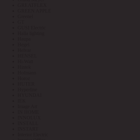
GREATFLEX
GREEN APPLE
Greenel
GT
GUSI Electric
Halla lighting
Haupa
Hegel
Helvar
HENSEL
Hi-Watt
Hintek
Hofmann
Horoz
HUTER
Hyperline
HYUNDAI
IEK
Image Art
IN HOME
INNOLUX
INSTALL
INSTART
Interior Electric