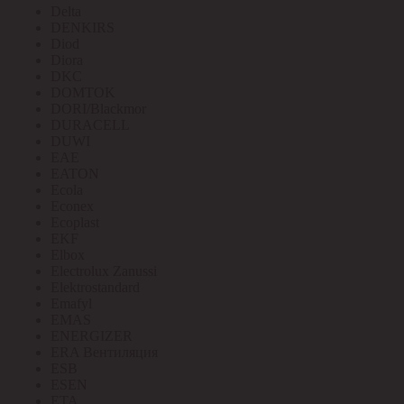
Delta
DENKIRS
Diod
Diora
DKC
DOMTOK
DORI/Blackmor
DURACELL
DUWI
EAE
EATON
Ecola
Econex
Ecoplast
EKF
Elbox
Electrolux Zanussi
Elektrostandard
Emafyl
EMAS
ENERGIZER
ERA Вентиляция
ESB
ESEN
ETA