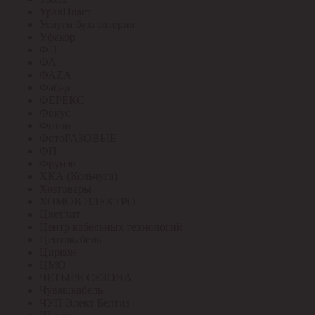
УралПласт
Услуги бухгалтерия
Уфакор
Ф-Т
ФА
ФАZА
Фабер
ФЕРЕКС
Фокус
Фотон
ФотоРАЗОВЫЕ
ФП
Фрунзе
ХКА (Кольчуга)
Хозтовары
ХОМОВ ЭЛЕКТРО
Цветлит
Центр кабельных технологий
Центркабель
Циркон
ЦМО
ЧЕТЫРЕ СЕЗОНА
Чувашкабель
ЧУП Элект Белтиз