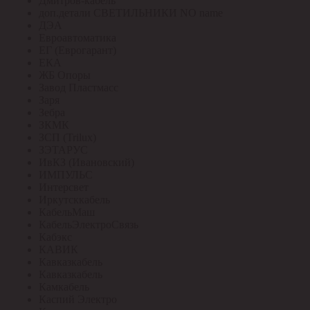
Дмитров-кабель
доп.детали СВЕТИЛЬНИКИ NO name
ДЭА
Евроавтоматика
ЕГ (Еврогарант)
ЕКА
ЖБ Опоры
Завод Пластмасс
Заря
Зебра
ЗКМК
ЗСП (Trilux)
ЗЭТАРУС
ИвКЗ (Ивановский)
ИМПУЛЬС
Интерсвет
Иркутсккабель
КабельМаш
КабельЭлектроСвязь
Кабэкс
КАВИК
Кавказкабель
Кавказкабель
Камкабель
Каспий Электро