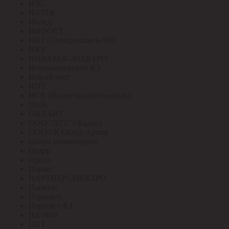
НЗС
НЗЭТК
Нилед
НИПОСТ
НКЗ /Электрокабель НН
НКУ
НОВАТЕК-ЭЛЕКТРО
Новомосковский КЗ
Новый свет
НПТ
НСК (Нижегородсетькабель)
Овен
ОНЛАЙТ
ООО "ЭТЗ" г.Калуга
ООО ГК Склад-Архив
Опора инжиниринг
Ордер
Ореол
Паракс
ПАРТНЕР-ЭЛЕКТРО
Паскаль
Пересвет
Пересвет КЗ
ПЗЭМИ
ПКТ