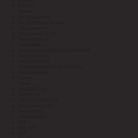
Штиль
Э-Пласт
Экотон
Эксперт-кабель
Эл. Бытовые изделия
Электрокабель
Электрокабель АО
Электроконтакт
Электролоток
Электрооборудование под ЗАКАЗ
Электротехмаш
Электротехник
Электротехника и Автоматика
Электрофидер
Элетех
Элкаб
ЭМ-КАБЕЛЬ
ЭНЕРГИЯ
ЭНЕРГОЗАЩИТА
Энергокомплект
Энергомера
ЭНЕРГОМИР
ЭРА
ЭРА АР
ЭРГ