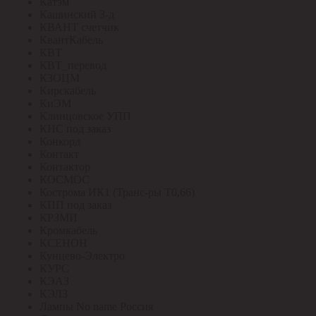
Катэм
Кашинский З-д
КВАНТ счетчик
КвантКабель
КВТ
КВТ_перевод
КЗОЦМ
Кирскабель
КиЭМ
Клинцовское УПП
КНС под заказ
Конкорд
Контакт
Контактор
КОСМОС
Кострома ИК1 (Транс-ры Т0,66)
КПП под заказ
КРЗМИ
Кромкабель
КСЕНОН
Кунцево-Электро
КУРС
КЭАЗ
КЭЛЗ
Лампы No name Россия