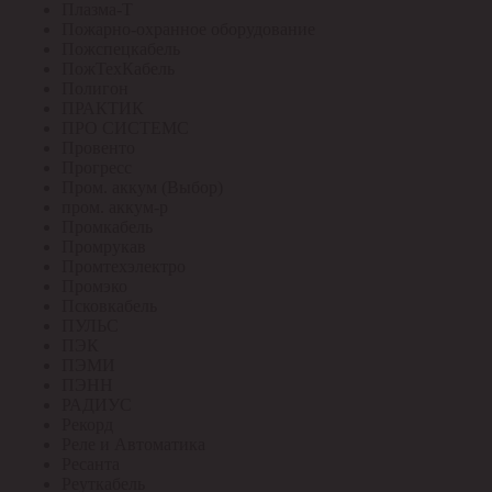
Плазма-Т
Пожарно-охранное оборудование
Пожспецкабель
ПожТехКабель
Полигон
ПРАКТИК
ПРО СИСТЕМС
Провенто
Прогресс
Пром. аккум (Выбор)
пром. аккум-р
Промкабель
Промрукав
Промтехэлектро
Промэко
Псковкабель
ПУЛЬС
ПЭК
ПЭМИ
ПЭНН
РАДИУС
Рекорд
Реле и Автоматика
Ресанта
Реуткабель