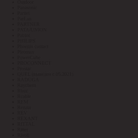
Outdoor
Panasonic
Paritet
ParLan
PARTNER
PATA/UNION
Patriot
PHILIPS
Phoenix contact
Pleomax
PowerCube
PROCONNECT
Prostar
QUEL (выведен с 05.2021)
RADUGA
Raychem
Rbuz
Rcable
REM
Renata
REV
REXANT
RITTAL
Ritter
Rivoli