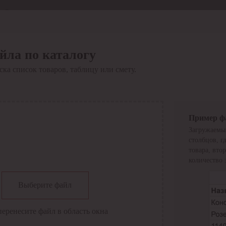
Отдел продаж
8 800 6000-600
Каталог
Акции
йла по каталогу
Сервис
ка список товаров, таблицу или смету.
Инструкция по работе
с сервисом
Оплата
Сервис ЭДО
Сервис ИТС-КА
Пример ф
Сервис API
Загружаемы
Контакты
О компании
столбцов, г
Вход
Регистрация
товара, вто
количество 
Крупнейший поставщик электро-технической продукции в
Выберите файл
России
Найти
перенесите файл в область окна
Искать по всем разделам