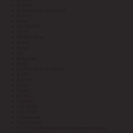
БСКмет
Бухгалтерия служебный
Вартон
Ватра
ВВЭМ-НН
ВЕЗА
ВИМ-Кабель
Вистл
Вихрь
ВК
Владасвет
ВМК
ВОЛГА-ДОН-КАБЕЛЬ
ВЭКЗ
ВЭЛАН
Герда
Гефест
ГК ССТ
Горэлтех
ГОСКРЕП
ГОСНИП
Гофроматик
ГринЭнерго
ГСТЗ Гагаринский светотехнический завод