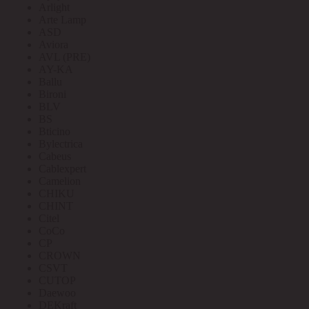
Arlight
Arte Lamp
ASD
Aviora
AVL (PRE)
AY-KA
Ballu
Bironi
BLV
BS
Bticino
Bylectrica
Cabeus
Cablexpert
Camelion
CHIKU
CHINT
Citel
CoCo
CP
CROWN
CSVT
CUTOP
Daewoo
DEKraft