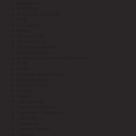
Росдюбель
РОСМЕН
РОСТОК-ЭЛЕКТРО
РСК
РТ-Кабель
Рубеж
Русский Свет
Русское тепло
РусЭлектроКабель
Рыбинсккабель
Рыбинскэлектрокабель(Призмиан)
РЭМ
РЭМЗ
Саранск лампа (Лисма)
Сарансккабель
САРМАТ-ЭМ
Сварог
Сварог
Свет Витебск
Световые Решения
Световые Технологии
СДСПЛАСТ
Севкабель
СегментЭнерго
Секунда