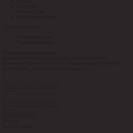
ЮАИЗ
я.Практик
я.Электрощит
Ярославский кабель
По всем товарам
По всем товарам
Товары в наличии
Поиск нескольких товаров
Добавьте номенклатуры (каждую с новой строчки).
Укажите количество в штуках, метрах, квадратных метрах,
килограммах, упаковках или комплектах.
1
2
Добавить строку
Фильтр:
По всем кодам