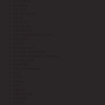
NATRIUM
Navigator
NE-AD
NEON-NIGHT
NEOX
NETLAN
NIKOLAN
NIKOMAX
NIKOMAX ESSENTIAL
NILSON
NLCO
No name свет
No name Телефония
No name Элементы питания
Noname SDS
Northcliffe
OBO Bettermann
OEZ
OGM
Omron
ONI
Opticell
ORGANIDE
OSRAM
OSTEC