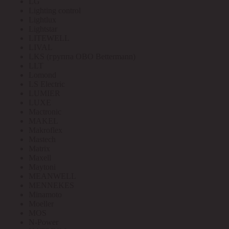
LG
Lighting control
Lightlux
Lightstar
LITEWELL
LIVAL
LKS (группа OBO Bettermann)
LLT
Lomond
LS Electric
LUMIER
LUXE
Mactronic
MAKEL
Makroflex
Mastech
Matrix
Maxell
Maytoni
MEANWELL
MENNEKES
Minamoto
Moeller
MOS
N-Power