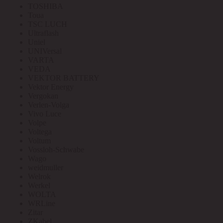
TOSHIBA
Toua
TSC LUCH
Ultraflash
Uniel
UNIVersal
VARTA
VEDA
VEKTOR BATTERY
Vektor Energy
Vergokan
Verlen-Volga
Vivo Luce
Volpe
Voltega
Voltum
Vossloh-Schwabe
Wago
weidmuller
Welrok
Werkel
WOLTA
WRLine
Zitar
ZKabel