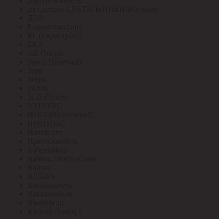
Дмитров-кабель
доп.детали СВЕТИЛЬНИКИ NO name
ДЭА
Евроавтоматика
ЕГ (Еврогарант)
ЕКА
ЖБ Опоры
Завод Пластмасс
Заря
Зебра
ЗКМК
ЗСП (Trilux)
ЗЭТАРУС
ИвКЗ (Ивановский)
ИМПУЛЬС
Интерсвет
Иркутсккабель
КабельМаш
КабельЭлектроСвязь
Кабэкс
КАВИК
Кавказкабель
Кавказкабель
Камкабель
Каспий Электро