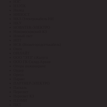
НЗС
НЗЭТК
Нилед
НИПОСТ
НКЗ /Электрокабель НН
НКУ
НОВАТЕК-ЭЛЕКТРО
Новомосковский КЗ
Новый свет
НПТ
НСК (Нижегородсетькабель)
Овен
ОНЛАЙТ
ООО "ЭТЗ" г.Калуга
ООО ГК Склад-Архив
Опора инжиниринг
Ордер
Ореол
Паракс
ПАРТНЕР-ЭЛЕКТРО
Паскаль
Пересвет
Пересвет КЗ
ПЗЭМИ
ПКТ