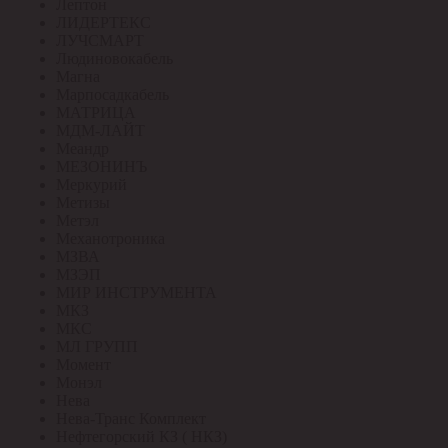
Лептон
ЛИДЕРТЕКС
ЛУЧСМАРТ
Людиновокабель
Магна
Марпосадкабель
МАТРИЦА
МДМ-ЛАЙТ
Меандр
МЕЗОНИНЪ
Меркурий
Метизы
Метэл
Механотроника
МЗВА
МЗЭП
МИР ИНСТРУМЕНТА
МКЗ
МКС
МЛ ГРУПП
Момент
Монэл
Нева
Нева-Транс Комплект
Нефтегорский КЗ ( НКЗ)