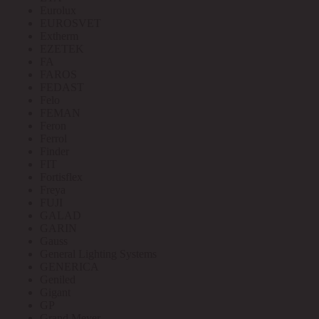
Eurolux
EUROSVET
Extherm
EZETEK
FA
FAROS
FEDAST
Felo
FEMAN
Feron
Ferrol
Finder
FIT
Fortisflex
Freya
FUJI
GALAD
GARIN
Gauss
General Lighting Systems
GENERICA
Geniled
Gigant
GP
Grand Meyer