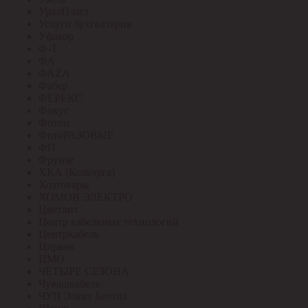
УралПласт
Услуги бухгалтерия
Уфакор
Ф-Т
ФА
ФАZА
Фабер
ФЕРЕКС
Фокус
Фотон
ФотоРАЗОВЫЕ
ФП
Фрунзе
ХКА (Кольчуга)
Хозтовары
ХОМОВ ЭЛЕКТРО
Цветлит
Центр кабельных технологий
Центркабель
Циркон
ЦМО
ЧЕТЫРЕ СЕЗОНА
Чувашкабель
ЧУП Элект Белтиз