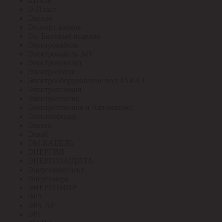
Штиль
Э-Пласт
Экотон
Эксперт-кабель
Эл. Бытовые изделия
Электрокабель
Электрокабель АО
Электроконтакт
Электролоток
Электрооборудование под ЗАКАЗ
Электротехмаш
Электротехник
Электротехника и Автоматика
Электрофидер
Элетех
Элкаб
ЭМ-КАБЕЛЬ
ЭНЕРГИЯ
ЭНЕРГОЗАЩИТА
Энергокомплект
Энергомера
ЭНЕРГОМИР
ЭРА
ЭРА АР
ЭРГ