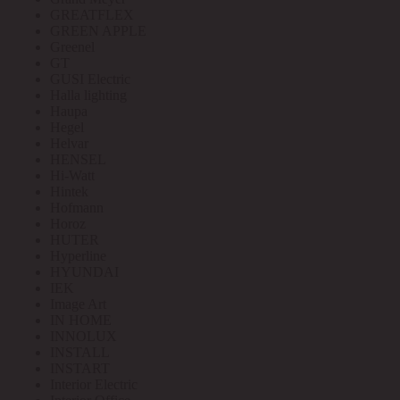
GREATFLEX
GREEN APPLE
Greenel
GT
GUSI Electric
Halla lighting
Haupa
Hegel
Helvar
HENSEL
Hi-Watt
Hintek
Hofmann
Horoz
HUTER
Hyperline
HYUNDAI
IEK
Image Art
IN HOME
INNOLUX
INSTALL
INSTART
Interior Electric