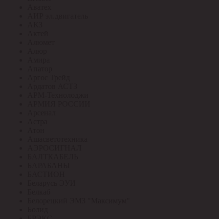
Аватех
АИР эл.двигатель
АКЗ
Актей
Алюмет
Алюр
Амира
Апатор
Аргос Трейд
Ардатов АСТЗ
АРМ-Технолоджи
АРМИЯ РОССИИ
Арсенал
Астра
Атон
Ашасветотехника
АЭРОСИГНАЛ
БАЛТКАБЕЛЬ
БАРАБАНЫ
БАСТИОН
Беларусь ЭУИ
Белкаб
Белорецкий ЭМЗ "Максимум"
Болид
БРЭКС