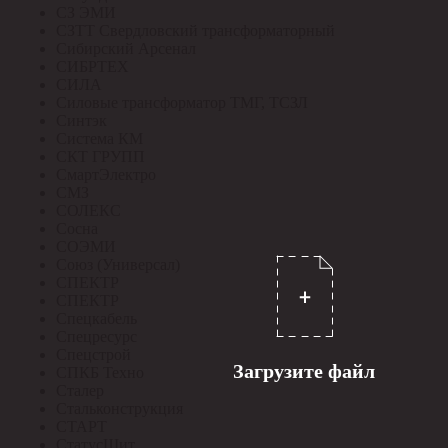
СЗ ЭМИ
СЗТТ Свердловский трансформаторный
Сибирский Арсенал
СИБРТЕХ
СИЛА
Силовые трансформатор ТМГ, ТСЗЛ
Синтэк
Система КМ
СКТ ГРУПП
СмартЭлектро
СМЗ
СОЛЕКС
Сосна
СОЭМИ
Союз (Универсал)
СПЕКТР
СПЕКТР
Спецкабель
Спецресурс
Спецстрой
Загрузите файл
СПКБ Техно
Сталер
Стальконструкция
СТАРТ
СтатусЩит