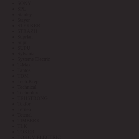
SONY
SPL
Stanley
Stayer
STEKKER
STRAZH
Suprlan
Supu
SUPU
Sylvania
Systeme Electric
T-Max
Tantos
TDM
Tech-Krep
Technical
Technolux
TEHSTRONG
Tekfor
Terneo
Tetenal
TIMBERK
TLK
TOKER
TOKOV ELECTRIC