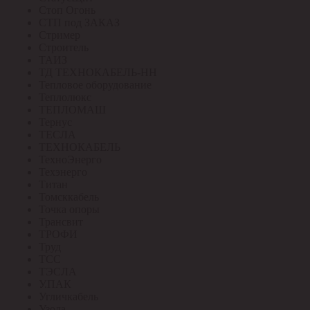
Стоп Огонь
СТП под ЗАКАЗ
Стример
Строитель
ТАИЗ
ТД ТЕХНОКАБЕЛЬ-НН
Тепловое оборудование
Теплолюкс
ТЕПЛОМАШ
Тернус
ТЕСЛА
ТЕХНОКАБЕЛЬ
ТехноЭнерго
Техэнерго
Титан
Томсккабель
Точка опоры
Трансвит
ТРОФИ
Труд
ТСС
ТЭСЛА
У.ПАК
Угличкабель
Узола