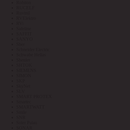
Robiton
RUCELF
Ruvinil
RVElektro
RVi
Safeline
SAFFIT
SANYO
Sber
Schneider Electric
Schwabe Hellas
Shenler
SHTOK
SIEMENS
SIMON
SKP
SkyNet
SLV
SMART PROTEX
Smartec
SMARTWATT
Smile
SNR
Soler Palau
SONAR