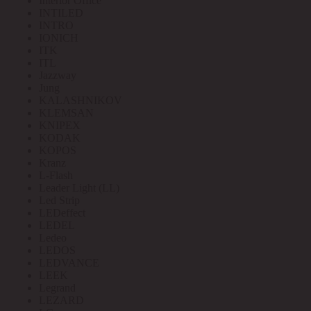
Interior Office
INTILED
INTRO
IONICH
ITK
ITL
Jazzway
Jung
KALASHNIKOV
KLEMSAN
KNIPEX
KODAK
KOPOS
Kranz
L-Flash
Leader Light (LL)
Led Strip
LEDeffect
LEDEL
Ledeo
LEDOS
LEDVANCE
LEEK
Legrand
LEZARD