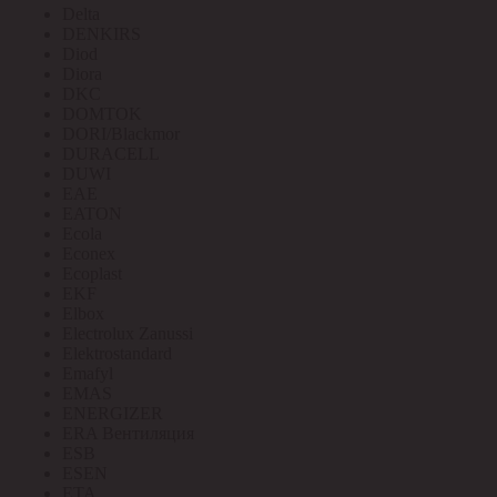
Delta
DENKIRS
Diod
Diora
DKC
DOMTOK
DORI/Blackmor
DURACELL
DUWI
EAE
EATON
Ecola
Econex
Ecoplast
EKF
Elbox
Electrolux Zanussi
Elektrostandard
Emafyl
EMAS
ENERGIZER
ERA Вентиляция
ESB
ESEN
ETA