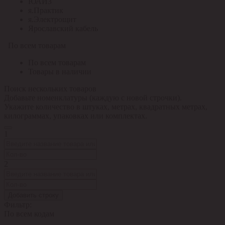
ЮАИЗ
я.Практик
я.Электрощит
Ярославский кабель
По всем товарам
По всем товарам
Товары в наличии
Поиск нескольких товаров
Добавьте номенклатуры (каждую с новой строчки).
Укажите количество в штуках, метрах, квадратных метрах,
килограммах, упаковках или комплектах.
1
2
Добавить строку
Фильтр:
По всем кодам