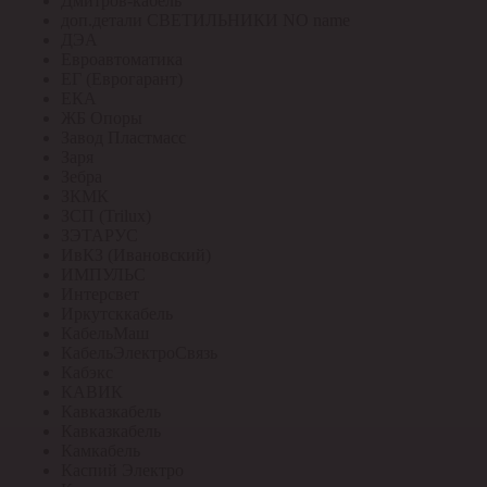
Дмитров-кабель
доп.детали СВЕТИЛЬНИКИ NO name
ДЭА
Евроавтоматика
ЕГ (Еврогарант)
ЕКА
ЖБ Опоры
Завод Пластмасс
Заря
Зебра
ЗКМК
ЗСП (Trilux)
ЗЭТАРУС
ИвКЗ (Ивановский)
ИМПУЛЬС
Интерсвет
Иркутсккабель
КабельМаш
КабельЭлектроСвязь
Кабэкс
КАВИК
Кавказкабель
Кавказкабель
Камкабель
Каспий Электро