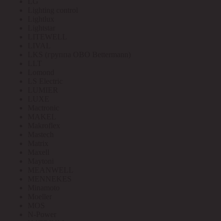
LG
Lighting control
Lightlux
Lightstar
LITEWELL
LIVAL
LKS (группа OBO Bettermann)
LLT
Lomond
LS Electric
LUMIER
LUXE
Mactronic
MAKEL
Makroflex
Mastech
Matrix
Maxell
Maytoni
MEANWELL
MENNEKES
Minamoto
Moeller
MOS
N-Power