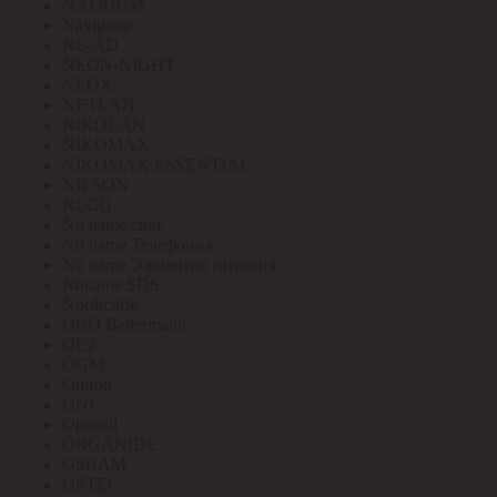
NATRIUM
Navigator
NE-AD
NEON-NIGHT
NEOX
NETLAN
NIKOLAN
NIKOMAX
NIKOMAX ESSENTIAL
NILSON
NLCO
No name свет
No name Телефония
No name Элементы питания
Noname SDS
Northcliffe
OBO Bettermann
OEZ
OGM
Omron
ONI
Opticell
ORGANIDE
OSRAM
OSTEC