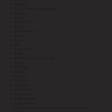
БСКмет
Бухгалтерия служебный
Вартон
Ватра
ВВЭМ-НН
ВЕЗА
ВИМ-Кабель
Вистл
Вихрь
ВК
Владасвет
ВМК
ВОЛГА-ДОН-КАБЕЛЬ
ВЭКЗ
ВЭЛАН
Герда
Гефест
ГК ССТ
Горэлтех
ГОСКРЕП
ГОСНИП
Гофроматик
ГринЭнерго
ГСТЗ Гагаринский светотехнический завод