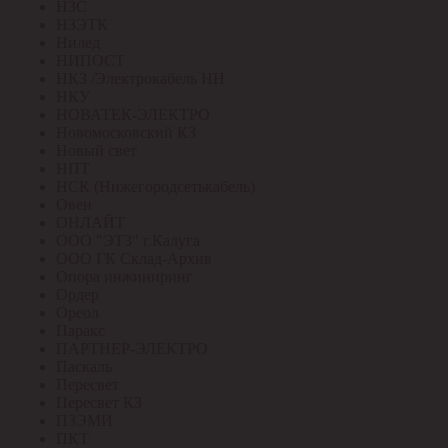
НЗС
НЗЭТК
Нилед
НИПОСТ
НКЗ /Электрокабель НН
НКУ
НОВАТЕК-ЭЛЕКТРО
Новомосковский КЗ
Новый свет
НПТ
НСК (Нижегородсетькабель)
Овен
ОНЛАЙТ
ООО "ЭТЗ" г.Калуга
ООО ГК Склад-Архив
Опора инжиниринг
Ордер
Ореол
Паракс
ПАРТНЕР-ЭЛЕКТРО
Паскаль
Пересвет
Пересвет КЗ
ПЗЭМИ
ПКТ