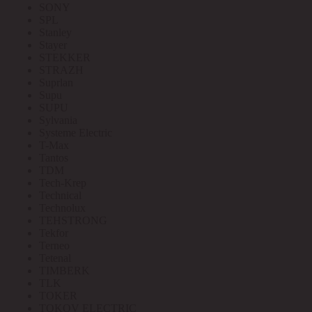
SONY
SPL
Stanley
Stayer
STEKKER
STRAZH
Suprlan
Supu
SUPU
Sylvania
Systeme Electric
T-Max
Tantos
TDM
Tech-Krep
Technical
Technolux
TEHSTRONG
Tekfor
Terneo
Tetenal
TIMBERK
TLK
TOKER
TOKOV ELECTRIC