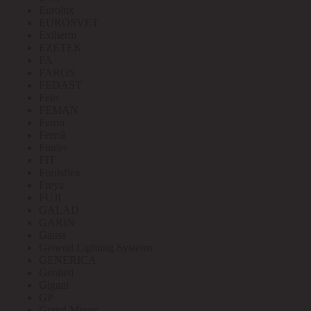
Eurolux
EUROSVET
Extherm
EZETEK
FA
FAROS
FEDAST
Felo
FEMAN
Feron
Ferrol
Finder
FIT
Fortisflex
Freya
FUJI
GALAD
GARIN
Gauss
General Lighting Systems
GENERICA
Geniled
Gigant
GP
Grand Meyer