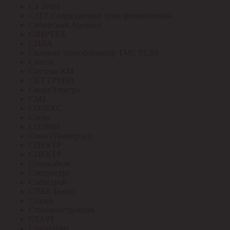
СЗ ЭМИ
СЗТТ Свердловский трансформаторный
Сибирский Арсенал
СИБРТЕХ
СИЛА
Силовые трансформатор ТМГ, ТСЗЛ
Синтэк
Система КМ
СКТ ГРУПП
СмартЭлектро
СМЗ
СОЛЕКС
Сосна
СОЭМИ
Союз (Универсал)
СПЕКТР
СПЕКТР
Спецкабель
Спецресурс
Спецстрой
СПКБ Техно
Сталер
Стальконструкция
СТАРТ
СтатусЩит