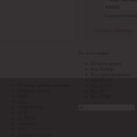
По всем кодам
Поддерживаемые форма
По всем кодам
Код Толедо
Код производителя
Скачать образец
Код РАЭК
Код ETIM
Код РС
Код ЭТМ
По всем кодам
Прочие
По всем кодам
По всем производителям
Код Толедо
Код производителя
Код РАЭК
По всем производителям
Код ETIM
.Systeme Electric
Код РС
ABB
Код ЭТМ
ABL
AGIS Profile
ALB
ALTECO
Ansmann
APC
Apeyron Electrics