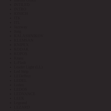
Interior Office
INTILED
INTRO
IONICH
ITK
ITL
Jazzway
Jung
KALASHNIKOV
KLEMSAN
KNIPEX
KODAK
KOPOS
Kranz
L-Flash
Leader Light (LL)
Led Strip
LEDeffect
LEDEL
Ledeo
LEDOS
LEDVANCE
LEEK
Legrand
LEZARD