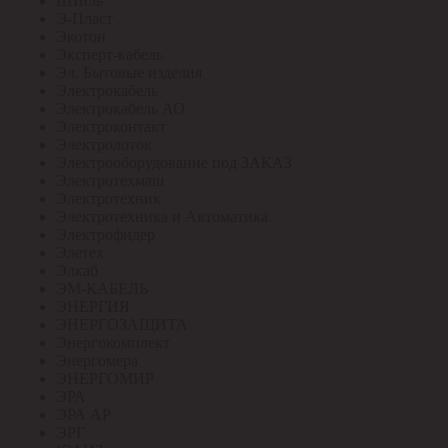
Штиль
Э-Пласт
Экотон
Эксперт-кабель
Эл. Бытовые изделия
Электрокабель
Электрокабель АО
Электроконтакт
Электролоток
Электрооборудование под ЗАКАЗ
Электротехмаш
Электротехник
Электротехника и Автоматика
Электрофидер
Элетех
Элкаб
ЭМ-КАБЕЛЬ
ЭНЕРГИЯ
ЭНЕРГОЗАЩИТА
Энергокомплект
Энергомера
ЭНЕРГОМИР
ЭРА
ЭРА АР
ЭРГ