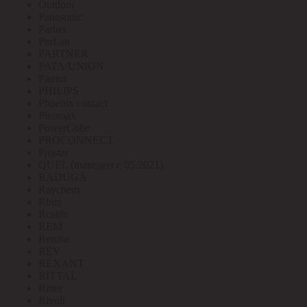
Outdoor
Panasonic
Paritet
ParLan
PARTNER
PATA/UNION
Patriot
PHILIPS
Phoenix contact
Pleomax
PowerCube
PROCONNECT
Prostar
QUEL (выведен с 05.2021)
RADUGA
Raychem
Rbuz
Rcable
REM
Renata
REV
REXANT
RITTAL
Ritter
Rivoli