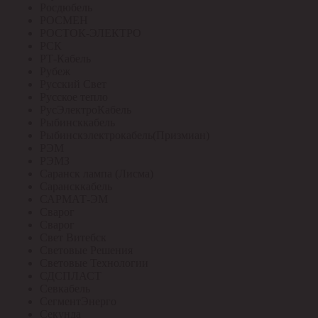
Росдюбель
РОСМЕН
РОСТОК-ЭЛЕКТРО
РСК
РТ-Кабель
Рубеж
Русский Свет
Русское тепло
РусЭлектроКабель
Рыбинсккабель
Рыбинскэлектрокабель(Призмиан)
РЭМ
РЭМЗ
Саранск лампа (Лисма)
Сарансккабель
САРМАТ-ЭМ
Сварог
Сварог
Свет Витебск
Световые Решения
Световые Технологии
СДСПЛАСТ
Севкабель
СегментЭнерго
Секунда