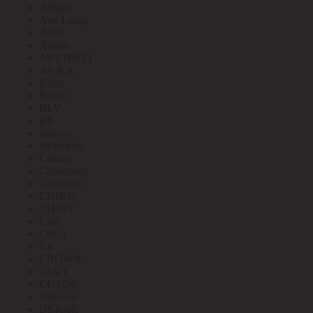
Arlight
Arte Lamp
ASD
Aviora
AVL (PRE)
AY-KA
Ballu
Bironi
BLV
BS
Bticino
Bylectrica
Cabeus
Cablexpert
Camelion
CHIKU
CHINT
Citel
CoCo
CP
CROWN
CSVT
CUTOP
Daewoo
DEKraft