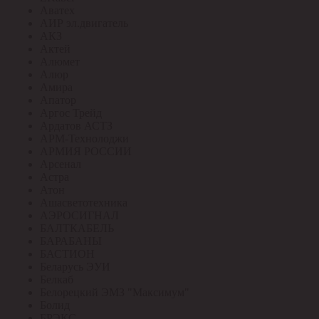
Аватех
АИР эл.двигатель
АКЗ
Актей
Алюмет
Алюр
Амира
Апатор
Аргос Трейд
Ардатов АСТЗ
АРМ-Технолоджи
АРМИЯ РОССИИ
Арсенал
Астра
Атон
Ашасветотехника
АЭРОСИГНАЛ
БАЛТКАБЕЛЬ
БАРАБАНЫ
БАСТИОН
Беларусь ЭУИ
Белкаб
Белорецкий ЭМЗ "Максимум"
Болид
БРЭКС