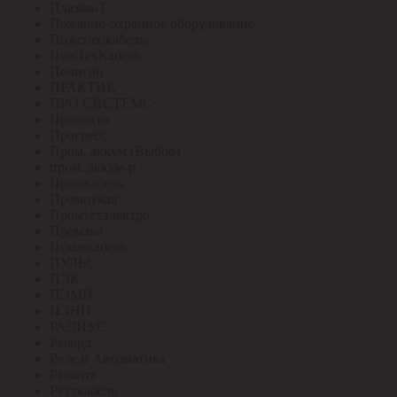
Плазма-Т
Пожарно-охранное оборудование
Пожспецкабель
ПожТехКабель
Полигон
ПРАКТИК
ПРО СИСТЕМС
Провенто
Прогресс
Пром. аккум (Выбор)
пром. аккум-р
Промкабель
Промрукав
Промтехэлектро
Промэко
Псковкабель
ПУЛЬС
ПЭК
ПЭМИ
ПЭНН
РАДИУС
Рекорд
Реле и Автоматика
Ресанта
Реуткабель