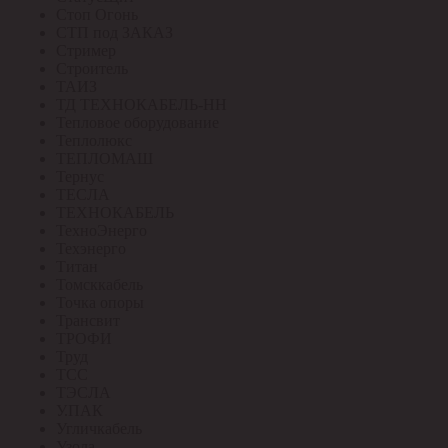
Стоп Огонь
СТП под ЗАКАЗ
Стример
Строитель
ТАИЗ
ТД ТЕХНОКАБЕЛЬ-НН
Тепловое оборудование
Теплолюкс
ТЕПЛОМАШ
Тернус
ТЕСЛА
ТЕХНОКАБЕЛЬ
ТехноЭнерго
Техэнерго
Титан
Томсккабель
Точка опоры
Трансвит
ТРОФИ
Труд
ТСС
ТЭСЛА
У.ПАК
Угличкабель
Узола