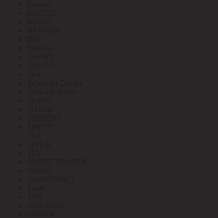
Robiton
RUCELF
Ruvinil
RVElektro
RVi
Safeline
SAFFIT
SANYO
Sber
Schneider Electric
Schwabe Hellas
Shenler
SHTOK
SIEMENS
SIMON
SKP
SkyNet
SLV
SMART PROTEX
Smartec
SMARTWATT
Smile
SNR
Soler Palau
SONAR