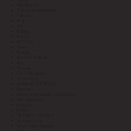
УралПласт
Услуги бухгалтерия
Уфакор
Ф-Т
ФА
Фабер
ФАЗА
ФЕРЕКС
Фокус
Фотон
ФотоРАЗОВЫЕ
ФП
Фрунзе
ХКА (Кольчуга)
Хозтовары
ХОМОВ ЭЛЕКТРО
Цветлит
Центр кабельных технологий
Центркабель
Циркон
ЦМО
ЧЕТЫРЕ СЕЗОНА
Чувашкабель
ЧУП Элект Белтиз