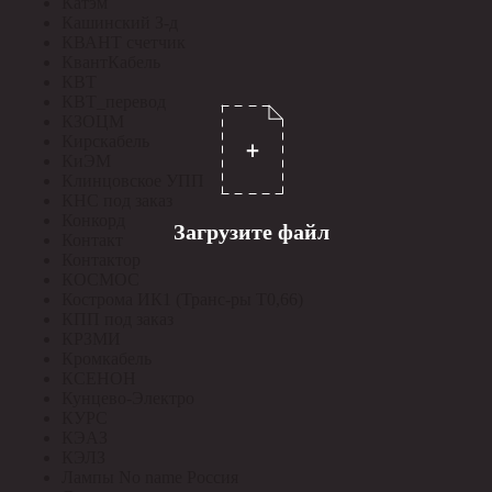
Катэм
Кашинский З-д
КВАНТ счетчик
КвантКабель
КВТ
КВТ_перевод
КЗОЦМ
Кирскабель
КиЭМ
Клинцовское УПП
КНС под заказ
Конкорд
Загрузите файл
Контакт
Контактор
КОСМОС
Кострома ИК1 (Транс-ры Т0,66)
КПП под заказ
КРЗМИ
Кромкабель
КСЕНОН
Кунцево-Электро
КУРС
КЭАЗ
КЭЛЗ
Лампы No name Россия