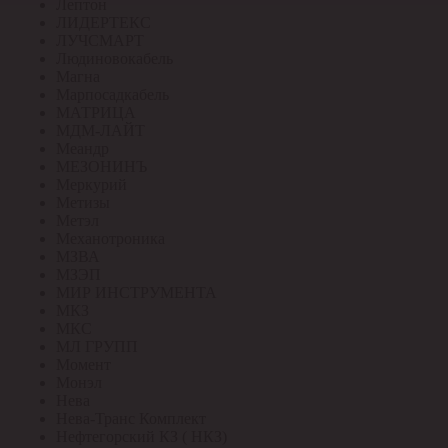
Лептон
ЛИДЕРТЕКС
ЛУЧСМАРТ
Людиновокабель
Магна
Марпосадкабель
МАТРИЦА
МДМ-ЛАЙТ
Меандр
МЕЗОНИНЪ
Меркурий
Метизы
Метэл
Механотроника
МЗВА
МЗЭП
МИР ИНСТРУМЕНТА
МКЗ
МКС
МЛ ГРУПП
Момент
Монэл
Нева
Нева-Транс Комплект
Нефтегорский КЗ ( НКЗ)