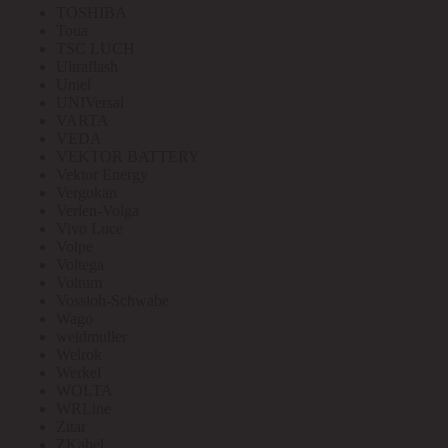
TOSHIBA
Toua
TSC LUCH
Ultraflash
Uniel
UNIVersal
VARTA
VEDA
VEKTOR BATTERY
Vektor Energy
Vergokan
Verlen-Volga
Vivo Luce
Volpe
Voltega
Voltum
Vossloh-Schwabe
Wago
weidmuller
Welrok
Werkel
WOLTA
WRLine
Zitar
ZKabel