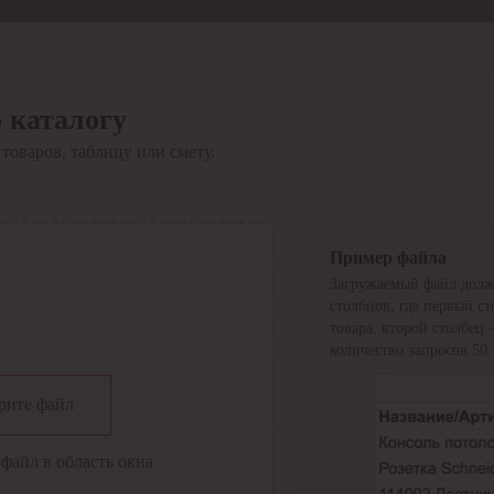
Отдел продаж
8 800 6000-600
Каталог
Акции
 каталогу
Сервис
товаров, таблицу или смету.
Инструкция по работе
с сервисом
Оплата
Сервис ЭДО
Сервис ИТС-КА
Пример файла
Сервис API
Загружаемый файл долж
Контакты
О компании
столбцов, где первый с
Вход
Регистрация
товара, второй столбец
количество запросов 50.
Крупнейший поставщик электро-технической продукции в
рите файл
России
Найти
файл в область окна
Искать по всем разделам