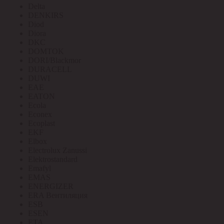
Delta
DENKIRS
Diod
Diora
DKC
DOMTOK
DORI/Blackmor
DURACELL
DUWI
EAE
EATON
Ecola
Econex
Ecoplast
EKF
Elbox
Electrolux Zanussi
Elektrostandard
Emafyl
EMAS
ENERGIZER
ERA Вентиляция
ESB
ESEN
ETA