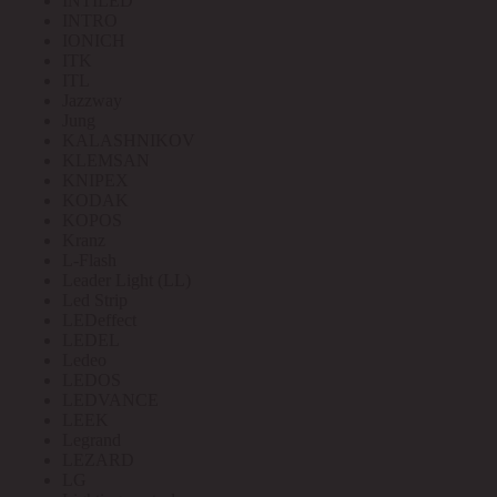
INTILED
INTRO
IONICH
ITK
ITL
Jazzway
Jung
KALASHNIKOV
KLEMSAN
KNIPEX
KODAK
KOPOS
Kranz
L-Flash
Leader Light (LL)
Led Strip
LEDeffect
LEDEL
Ledeo
LEDOS
LEDVANCE
LEEK
Legrand
LEZARD
LG