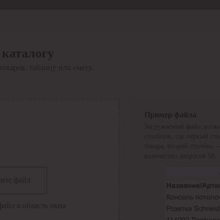
 каталогу
товаров, таблицу или смету.
Пример файла
Загружаемый файл долже
столбцов, где первый ст
товара, второй столбец 
количество запросов 50.
сии
ите файл
файл в область окна