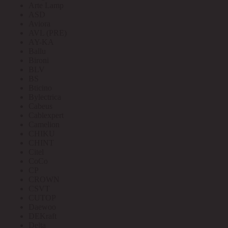
Arte Lamp
ASD
Aviora
AVL (PRE)
AY-KA
Ballu
Bironi
BLV
BS
Bticino
Bylectrica
Cabeus
Cablexpert
Camelion
CHIKU
CHINT
Citel
CoCo
CP
CROWN
CSVT
CUTOP
Daewoo
DEKraft
Delta