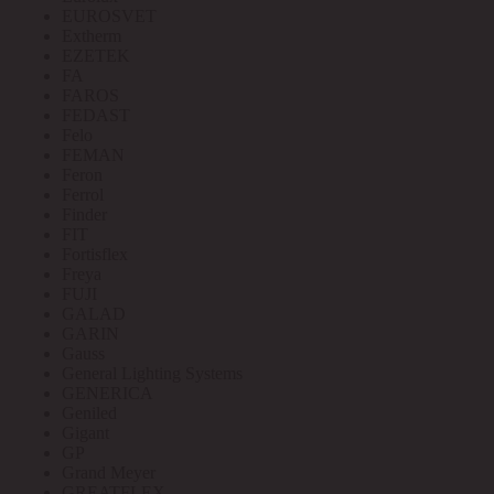
EUROSVET
Extherm
EZETEK
FA
FAROS
FEDAST
Felo
FEMAN
Feron
Ferrol
Finder
FIT
Fortisflex
Freya
FUJI
GALAD
GARIN
Gauss
General Lighting Systems
GENERICA
Geniled
Gigant
GP
Grand Meyer
GREATFLEX