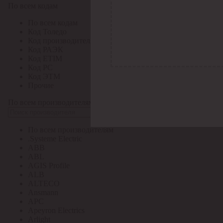
По всем кодам
По всем кодам
Код Толедо
Код производителя
Код РАЭК
Код ETIM
Код РС
Код ЭТМ
Прочие
По всем производителям
По всем производителям
.Systeme Electric
ABB
ABL
AGIS Profile
ALB
ALTECO
Ansmann
APC
Apeyron Electrics
Arlight