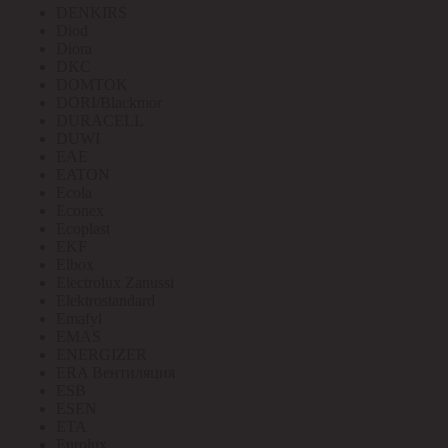
DENKIRS
Diod
Diora
DKC
DOMTOK
DORI/Blackmor
DURACELL
DUWI
EAE
EATON
Ecola
Econex
Ecoplast
EKF
Elbox
Electrolux Zanussi
Elektrostandard
Emafyl
EMAS
ENERGIZER
ERA Вентиляция
ESB
ESEN
ETA
Eurolux