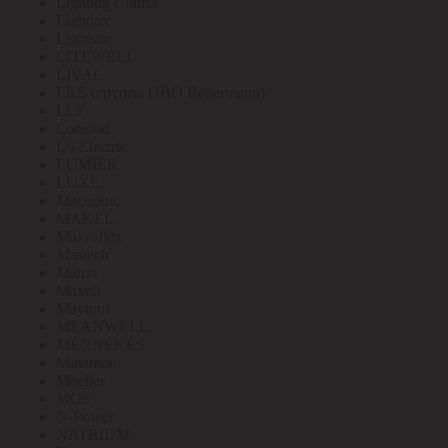
Lighting control
Lightlux
Lightstar
LITEWELL
LIVAL
LKS (группа OBO Bettermann)
LLT
Lomond
LS Electric
LUMIER
LUXE
Mactronic
MAKEL
Makroflex
Mastech
Matrix
Maxell
Maytoni
MEANWELL
MENNEKES
Minamoto
Moeller
MOS
N-Power
NATRIUM