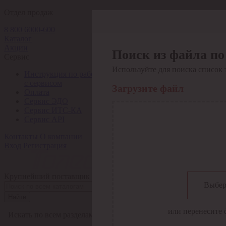
Отдел продаж
8 800 6000-600
Каталог
Акции
Поиск из файла по
Сервис
Используйте для поиска список 
Инструкция по работе
с сервисом
Загрузите файл
Оплата
Сервис ЭДО
Сервис ИТС-КА
Сервис API
Контакты
О компании
Вход
Регистрация
Крупнейший поставщик электро-технической продукции в Рос
Выбер
Найти
или перенесите 
Искать по всем разделам