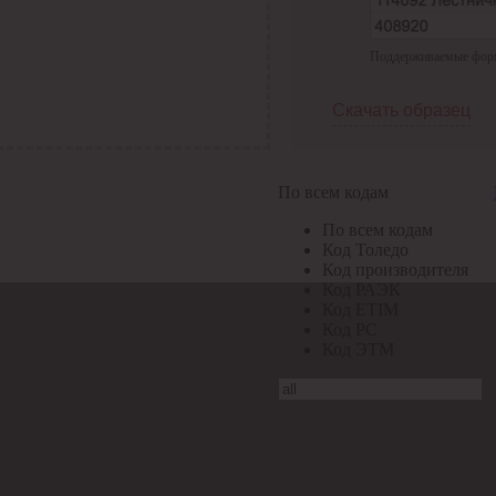
Поддерживаемые формат
Скачать образец
По всем кодам
По всем кодам
Код Толедо
Код производителя
Код РАЭК
Код ETIM
Код РС
Код ЭТМ