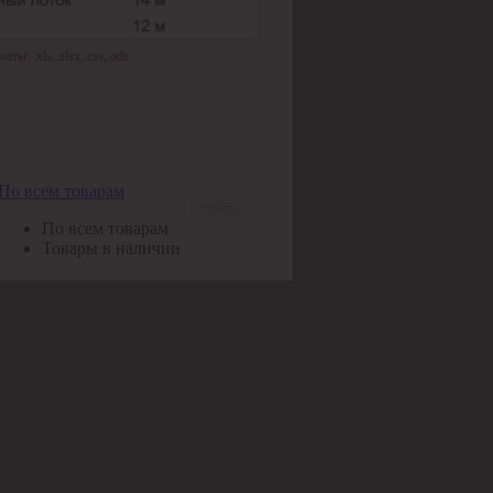
ы: .xls,.xlsx,.csv,.ods
По всем товарам
Найти
По всем товарам
Товары в наличии