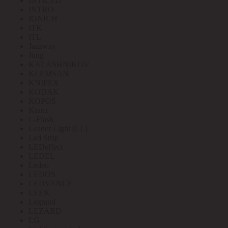
INTILED
INTRO
IONICH
ITK
ITL
Jazzway
Jung
KALASHNIKOV
KLEMSAN
KNIPEX
KODAK
KOPOS
Kranz
L-Flash
Leader Light (LL)
Led Strip
LEDeffect
LEDEL
Ledeo
LEDOS
LEDVANCE
LEEK
Legrand
LEZARD
LG