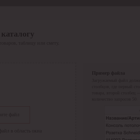
 каталогу
товаров, таблицу или смету.
Пример файла
Загружаемый файл долже
столбцов, где первый ст
товара, второй столбец 
количество запросов 50.
сии
ите файл
файл в область окна