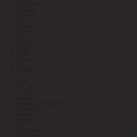
EUROSVET
Extherm
EZETEK
FA
FAROS
FEDAST
Felo
FEMAN
Feron
Ferrol
Finder
FIT
Fortisflex
Freya
FUJI
GALAD
GARIN
Gauss
General Lighting Systems
GENERICA
Geniled
Gigant
GP
Grand Meyer
GREATFLEX