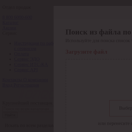
Отдел продаж
8 800 6000-600
Каталог
Акции
Поиск из файла по
Сервис
Используйте для поиска список 
Инструкция по работе
с сервисом
Загрузите файл
Оплата
Сервис ЭДО
Сервис ИТС-КА
Сервис API
Контакты
О компании
Вход
Регистрация
Крупнейший поставщик электро-технической продукции в Рос
Выбер
Найти
или перенесите 
Искать по всем разделам