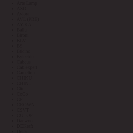
Arte Lamp
ASD
Aviora
AVL (PRE)
AY-KA
Ballu
Bironi
BLV
BS
Bticino
Bylectrica
Cabeus
Cablexpert
Camelion
CHIKU
CHINT
Citel
CoCo
CP
CROWN
CSVT
CUTOP
Daewoo
DEKraft
Delta