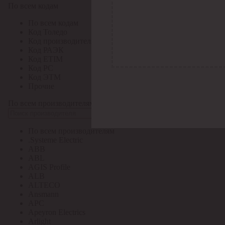
По всем кодам
По всем кодам
Код Толедо
Код производителя
Код РАЭК
Код ETIM
Код РС
Код ЭТМ
Прочие
По всем производителям
По всем производителям
.Systeme Electric
ABB
ABL
AGIS Profile
ALB
ALTECO
Ansmann
APC
Apeyron Electrics
Arlight