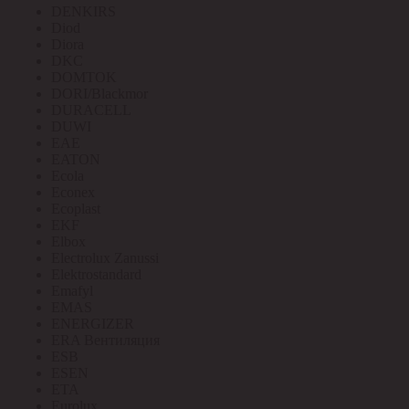
DENKIRS
Diod
Diora
DKC
DOMTOK
DORI/Blackmor
DURACELL
DUWI
EAE
EATON
Ecola
Econex
Ecoplast
EKF
Elbox
Electrolux Zanussi
Elektrostandard
Emafyl
EMAS
ENERGIZER
ERA Вентиляция
ESB
ESEN
ETA
Eurolux