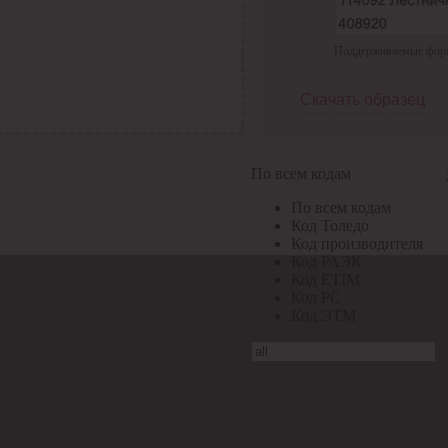
Поддерживаемые формат
Скачать образец
По всем кодам
По всем кодам
Код Толедо
Код производителя
Код РАЭК
Код ETIM
Код РС
Код ЭТМ