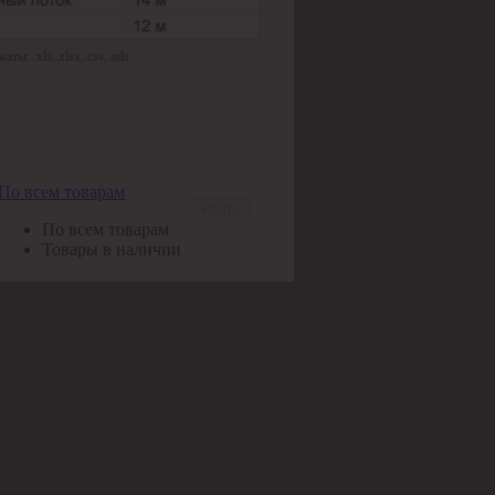
ы: .xls,.xlsx,.csv,.ods
По всем товарам
Найти
По всем товарам
Товары в наличии