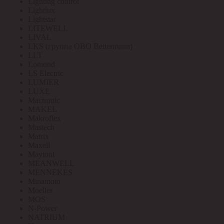
Lighting control
Lightlux
Lightstar
LITEWELL
LIVAL
LKS (группа OBO Bettermann)
LLT
Lomond
LS Electric
LUMIER
LUXE
Mactronic
MAKEL
Makroflex
Mastech
Matrix
Maxell
Maytoni
MEANWELL
MENNEKES
Minamoto
Moeller
MOS
N-Power
NATRIUM