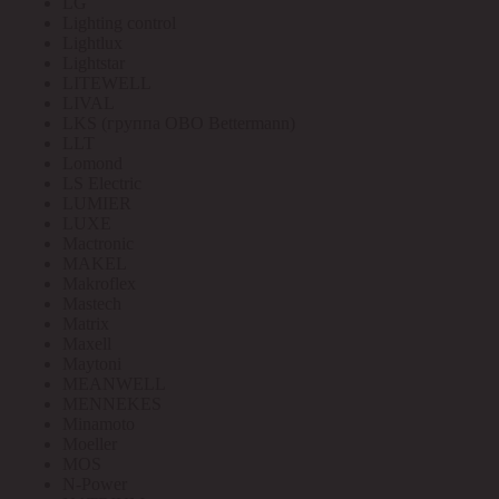
LG
Lighting control
Lightlux
Lightstar
LITEWELL
LIVAL
LKS (группа OBO Bettermann)
LLT
Lomond
LS Electric
LUMIER
LUXE
Mactronic
MAKEL
Makroflex
Mastech
Matrix
Maxell
Maytoni
MEANWELL
MENNEKES
Minamoto
Moeller
MOS
N-Power