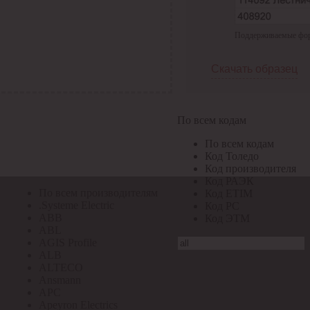
По всем кодам
Поддерживаемые форма
По всем кодам
Код Толедо
Код производителя
Скачать образец
Код РАЭК
Код ETIM
Код РС
Код ЭТМ
По всем кодам
Прочие
По всем кодам
По всем производителям
Код Толедо
Код производителя
Код РАЭК
По всем производителям
Код ETIM
.Systeme Electric
Код РС
ABB
Код ЭТМ
ABL
AGIS Profile
ALB
ALTECO
Ansmann
APC
Apeyron Electrics