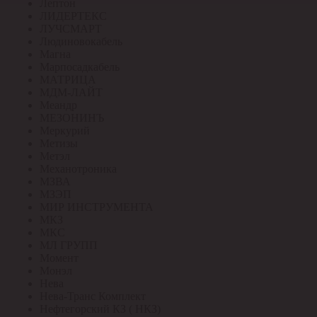
Лептон
ЛИДЕРТЕКС
ЛУЧСМАРТ
Людиновокабель
Магна
Марпосадкабель
МАТРИЦА
МДМ-ЛАЙТ
Меандр
МЕЗОНИНЪ
Меркурий
Метизы
Метэл
Механотроника
МЗВА
МЗЭП
МИР ИНСТРУМЕНТА
МКЗ
МКС
МЛ ГРУПП
Момент
Монэл
Нева
Нева-Транс Комплект
Нефтегорский КЗ ( НКЗ)