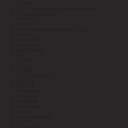
СЗ ЭМИ
СЗТТ Свердловский трансформаторный
Сибирский Арсенал
СИБРТЕХ
СИЛА
Силовые трансформатор ТМГ, ТСЗЛ
Синтэк
Система КМ
СКТ ГРУПП
СмартЭлектро
СМЗ
СОЛЕКС
Сосна
СОЭМИ
Союз (Универсал)
СПЕКТР
СПЕКТР
Спецкабель
Спецресурс
Спецстрой
СПКБ Техно
Сталер
Стальконструкция
СТАРТ
СтатусЩит