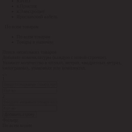
ЮАИЗ
я.Практик
я.Электрощит
Ярославский кабель
По всем товарам
По всем товарам
Товары в наличии
Поиск нескольких товаров
Добавьте номенклатуры (каждую с новой строчки).
Укажите количество в штуках, метрах, квадратных метрах,
килограммах, упаковках или комплектах.
1
2
Добавить строку
Фильтр:
По всем кодам