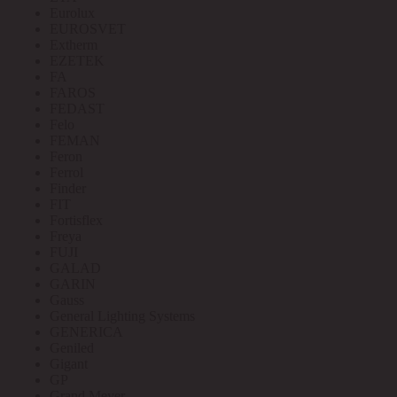
Eurolux
EUROSVET
Extherm
EZETEK
FA
FAROS
FEDAST
Felo
FEMAN
Feron
Ferrol
Finder
FIT
Fortisflex
Freya
FUJI
GALAD
GARIN
Gauss
General Lighting Systems
GENERICA
Geniled
Gigant
GP
Grand Meyer