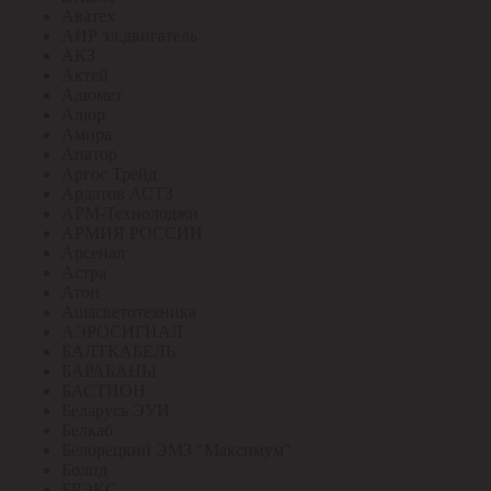
Аватех
АИР эл.двигатель
АКЗ
Актей
Алюмет
Алюр
Амира
Апатор
Аргос Трейд
Ардатов АСТЗ
АРМ-Технолоджи
АРМИЯ РОССИИ
Арсенал
Астра
Атон
Ашасветотехника
АЭРОСИГНАЛ
БАЛТКАБЕЛЬ
БАРАБАНЫ
БАСТИОН
Беларусь ЭУИ
Белкаб
Белорецкий ЭМЗ "Максимум"
Болид
БРЭКС