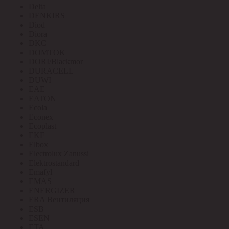
Delta
DENKIRS
Diod
Diora
DKC
DOMTOK
DORI/Blackmor
DURACELL
DUWI
EAE
EATON
Ecola
Econex
Ecoplast
EKF
Elbox
Electrolux Zanussi
Elektrostandard
Emafyl
EMAS
ENERGIZER
ERA Вентиляция
ESB
ESEN
ETA