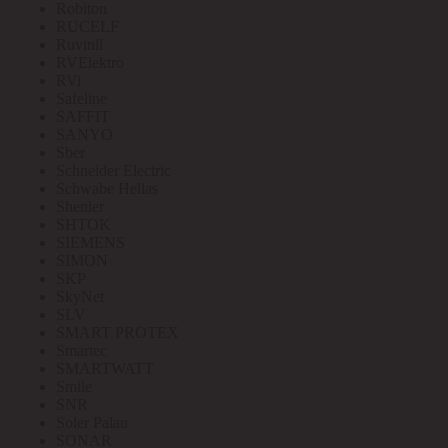
Robiton
RUCELF
Ruvinil
RVElektro
RVi
Safeline
SAFFIT
SANYO
Sber
Schneider Electric
Schwabe Hellas
Shenler
SHTOK
SIEMENS
SIMON
SKP
SkyNet
SLV
SMART PROTEX
Smartec
SMARTWATT
Smile
SNR
Soler Palau
SONAR