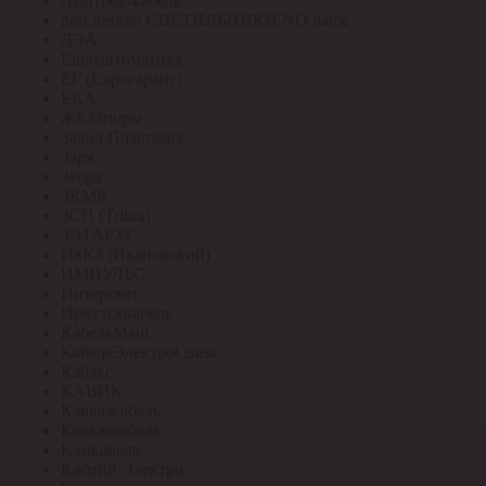
Дмитров-кабель
доп.детали СВЕТИЛЬНИКИ NO name
ДЭА
Евроавтоматика
ЕГ (Еврогарант)
ЕКА
ЖБ Опоры
Завод Пластмасс
Заря
Зебра
ЗКМК
ЗСП (Trilux)
ЗЭТАРУС
ИвКЗ (Ивановский)
ИМПУЛЬС
Интерсвет
Иркутсккабель
КабельМаш
КабельЭлектроСвязь
Кабэкс
КАВИК
Кавказкабель
Кавказкабель
Камкабель
Каспий Электро