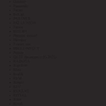
Outdoor
Panasonic
Paritet
ParLan
PARTNER
PATA/UNION
Patriot
PHILIPS
Phoenix contact
Pleomax
PowerCube
PROCONNECT
Prostar
QUEL (выведен с 05.2021)
RADUGA
Raychem
Rbuz
Rcable
REM
Renata
REV
REXANT
RITTAL
Ritter
Rivoli