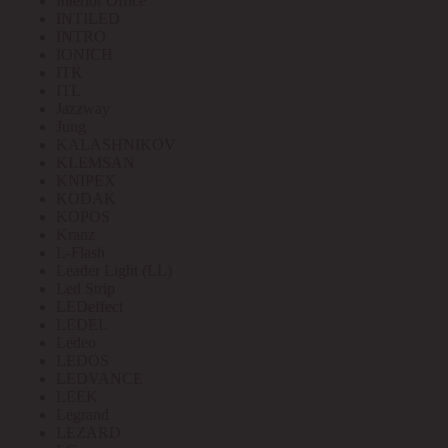
Interior Office
INTILED
INTRO
IONICH
ITK
ITL
Jazzway
Jung
KALASHNIKOV
KLEMSAN
KNIPEX
KODAK
KOPOS
Kranz
L-Flash
Leader Light (LL)
Led Strip
LEDeffect
LEDEL
Ledeo
LEDOS
LEDVANCE
LEEK
Legrand
LEZARD