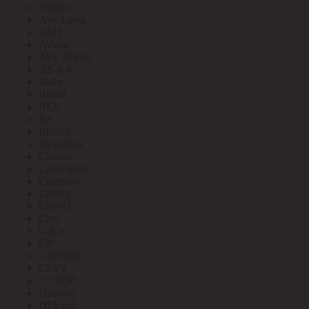
Arlight
Arte Lamp
ASD
Aviora
AVL (PRE)
AY-KA
Ballu
Bironi
BLV
BS
Bticino
Bylectrica
Cabeus
Cablexpert
Camelion
CHIKU
CHINT
Citel
CoCo
CP
CROWN
CSVT
CUTOP
Daewoo
DEKraft