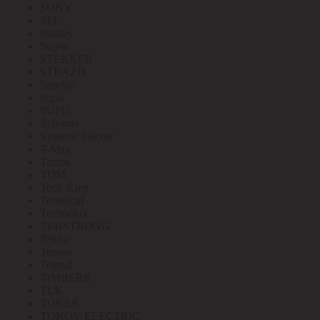
SONY
SPL
Stanley
Stayer
STEKKER
STRAZH
Suprlan
Supu
SUPU
Sylvania
Systeme Electric
T-Max
Tantos
TDM
Tech-Krep
Technical
Technolux
TEHSTRONG
Tekfor
Terneo
Tetenal
TIMBERK
TLK
TOKER
TOKOV ELECTRIC