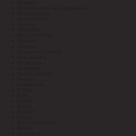
Плазма-Т
Пожарно-охранное оборудование
Пожспецкабель
ПожТехКабель
Полигон
ПРАКТИК
ПРО СИСТЕМС
Провенто
Прогресс
Пром. аккум (Выбор)
пром. аккум-р
Промкабель
Промрукав
Промтехэлектро
Промэко
Псковкабель
ПУЛЬС
ПЭК
ПЭМИ
ПЭНН
РАДИУС
Рекорд
Реле и Автоматика
Ресанта
Реуткабель