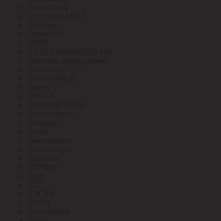
Стоп Огонь
СТП под ЗАКАЗ
Стример
Строитель
ТАИЗ
ТД ТЕХНОКАБЕЛЬ-НН
Тепловое оборудование
Теплолюкс
ТЕПЛОМАШ
Тернус
ТЕСЛА
ТЕХНОКАБЕЛЬ
ТехноЭнерго
Техэнерго
Титан
Томсккабель
Точка опоры
Трансвит
ТРОФИ
Труд
ТСС
ТЭСЛА
У.ПАК
Угличкабель
Узола