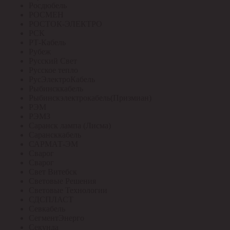
Росдюбель
РОСМЕН
РОСТОК-ЭЛЕКТРО
РСК
РТ-Кабель
Рубеж
Русский Свет
Русское тепло
РусЭлектроКабель
Рыбинсккабель
Рыбинскэлектрокабель(Призмиан)
РЭМ
РЭМЗ
Саранск лампа (Лисма)
Сарансккабель
САРМАТ-ЭМ
Сварог
Сварог
Свет Витебск
Световые Решения
Световые Технологии
СДСПЛАСТ
Севкабель
СегментЭнерго
Секунда