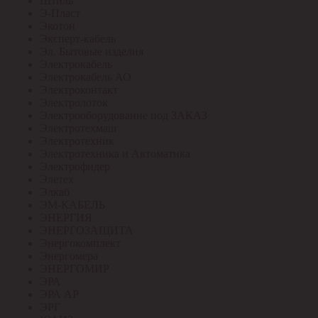
Штиль
Э-Пласт
Экотон
Эксперт-кабель
Эл. Бытовые изделия
Электрокабель
Электрокабель АО
Электроконтакт
Электролоток
Электрооборудование под ЗАКАЗ
Электротехмаш
Электротехник
Электротехника и Автоматика
Электрофидер
Элетех
Элкаб
ЭМ-КАБЕЛЬ
ЭНЕРГИЯ
ЭНЕРГОЗАЩИТА
Энергокомплект
Энергомера
ЭНЕРГОМИР
ЭРА
ЭРА АР
ЭРГ