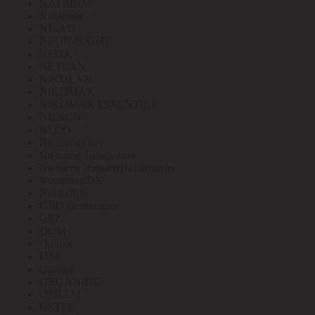
NATRIUM
Navigator
NE-AD
NEON-NIGHT
NEOX
NETLAN
NIKOLAN
NIKOMAX
NIKOMAX ESSENTIAL
NILSON
NLCO
No name свет
No name Телефония
No name Элементы питания
Noname SDS
Northcliffe
OBO Bettermann
OEZ
OGM
Omron
ONI
Opticell
ORGANIDE
OSRAM
OSTEC