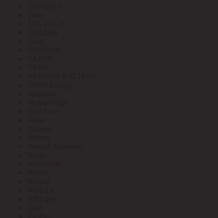
TOSHIBA
Toua
TSC LUCH
Ultraflash
Uniel
UNIVersal
VARTA
VEDA
VEKTOR BATTERY
Vektor Energy
Vergokan
Verlen-Volga
Vivo Luce
Volpe
Voltega
Voltum
Vossloh-Schwabe
Wago
weidmuller
Welrok
Werkel
WOLTA
WRLine
Zitar
ZKabel