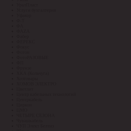
УралПласт
Услуги бухгалтерия
Уфакор
Ф-Т
ФА
ФАZА
Фабер
ФЕРЕКС
Фокус
Фотон
ФотоРАЗОВЫЕ
ФП
Фрунзе
ХКА (Кольчуга)
Хозтовары
ХОМОВ ЭЛЕКТРО
Цветлит
Центр кабельных технологий
Центркабель
Циркон
ЦМО
ЧЕТЫРЕ СЕЗОНА
Чувашкабель
ЧУП Элект Белтиз