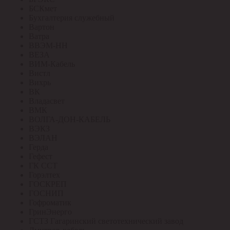
БСКмет
Бухгалтерия служебный
Вартон
Ватра
ВВЭМ-НН
ВЕЗА
ВИМ-Кабель
Вистл
Вихрь
ВК
Владасвет
ВМК
ВОЛГА-ДОН-КАБЕЛЬ
ВЭКЗ
ВЭЛАН
Герда
Гефест
ГК ССТ
Горэлтех
ГОСКРЕП
ГОСНИП
Гофроматик
ГринЭнерго
ГСТЗ Гагаринский светотехнический завод