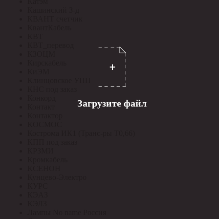
Катэм
Кашинский З-д
КВАНТ счетчик
КвантКабель
КВТ
КВТ_перевод
КЗОЦМ
Кирскабель
КиЭМ
Клинцовское УПП
КНС под заказ
Конкорд
Загрузите файл
Контакт
Контактор
КОСМОС
Кострома ИК1 (Транс-ры Т0,66)
КПП под заказ
КРЗМИ
Кромкабель
КСЕНОН
Кунцево-Электро
КУРС
КЭАЗ
КЭЛЗ
Лампы No name Россия