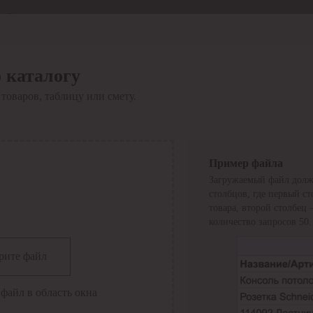
Отдел продаж
8 800 6000-600
Каталог
Акции
 каталогу
Сервис
товаров, таблицу или смету.
Инструкция по работе
с сервисом
Оплата
Сервис ЭДО
Сервис ИТС-КА
Пример файла
Сервис API
Загружаемый файл долж
Контакты
О компании
столбцов, где первый с
Вход
Регистрация
товара, второй столбец
количество запросов 50.
Крупнейший поставщик электро-технической продукции в
рите файл
России
Найти
файл в область окна
Искать по всем разделам