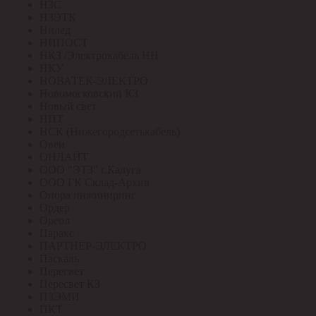
НЗС
НЗЭТК
Нилед
НИПОСТ
НКЗ /Электрокабель НН
НКУ
НОВАТЕК-ЭЛЕКТРО
Новомосковский КЗ
Новый свет
НПТ
НСК (Нижегородсетькабель)
Овен
ОНЛАЙТ
ООО "ЭТЗ" г.Калуга
ООО ГК Склад-Архив
Опора инжиниринг
Ордер
Ореол
Паракс
ПАРТНЕР-ЭЛЕКТРО
Паскаль
Пересвет
Пересвет КЗ
ПЗЭМИ
ПКТ