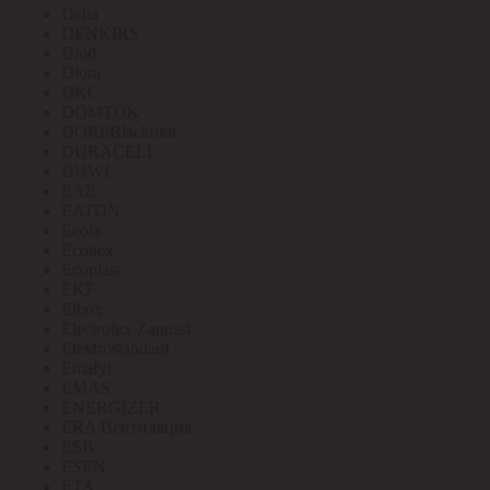
Delta
DENKIRS
Diod
Diora
DKC
DOMTOK
DORI/Blackmor
DURACELL
DUWI
EAE
EATON
Ecola
Econex
Ecoplast
EKF
Elbox
Electrolux Zanussi
Elektrostandard
Emafyl
EMAS
ENERGIZER
ERA Вентиляция
ESB
ESEN
ETA