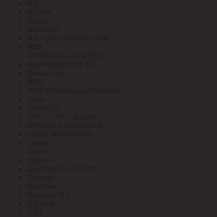
НЗС
НЗЭТК
Нилед
НИПОСТ
НКЗ /Электрокабель НН
НКУ
НОВАТЕК-ЭЛЕКТРО
Новомосковский КЗ
Новый свет
НПТ
НСК (Нижегородсетькабель)
Овен
ОНЛАЙТ
ООО "ЭТЗ" г.Калуга
ООО ГК Склад-Архив
Опора инжиниринг
Ордер
Ореол
Паракс
ПАРТНЕР-ЭЛЕКТРО
Паскаль
Пересвет
Пересвет КЗ
ПЗЭМИ
ПКТ