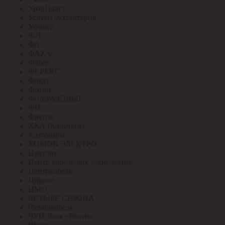
УралПласт
Услуги бухгалтерия
Уфакор
Ф-Т
ФА
ФАZА
Фабер
ФЕРЕКС
Фокус
Фотон
ФотоРАЗОВЫЕ
ФП
Фрунзе
ХКА (Кольчуга)
Хозтовары
ХОМОВ ЭЛЕКТРО
Цветлит
Центр кабельных технологий
Центркабель
Циркон
ЦМО
ЧЕТЫРЕ СЕЗОНА
Чувашкабель
ЧУП Элект Белтиз