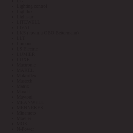
LG
Lighting control
Lightlux
Lightstar
LITEWELL
LIVAL
LKS (группа OBO Bettermann)
LLT
Lomond
LS Electric
LUMIER
LUXE
Mactronic
MAKEL
Makroflex
Mastech
Matrix
Maxell
Maytoni
MEANWELL
MENNEKES
Minamoto
Moeller
MOS
N-Power