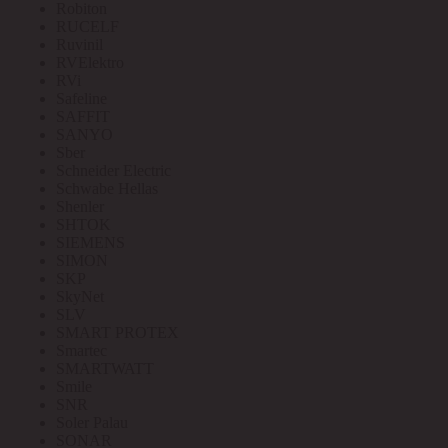
Robiton
RUCELF
Ruvinil
RVElektro
RVi
Safeline
SAFFIT
SANYO
Sber
Schneider Electric
Schwabe Hellas
Shenler
SHTOK
SIEMENS
SIMON
SKP
SkyNet
SLV
SMART PROTEX
Smartec
SMARTWATT
Smile
SNR
Soler Palau
SONAR