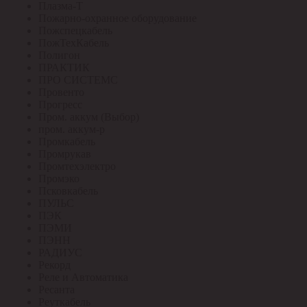
Плазма-Т
Пожарно-охранное оборудование
Пожспецкабель
ПожТехКабель
Полигон
ПРАКТИК
ПРО СИСТЕМС
Провенто
Прогресс
Пром. аккум (Выбор)
пром. аккум-р
Промкабель
Промрукав
Промтехэлектро
Промэко
Псковкабель
ПУЛЬС
ПЭК
ПЭМИ
ПЭНН
РАДИУС
Рекорд
Реле и Автоматика
Ресанта
Реуткабель