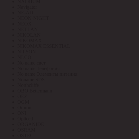
NATRIUM
Navigator
NE-AD
NEON-NIGHT
NEOX
NETLAN
NIKOLAN
NIKOMAX
NIKOMAX ESSENTIAL
NILSON
NLCO
No name свет
No name Телефония
No name Элементы питания
Noname SDS
Northcliffe
OBO Bettermann
OEZ
OGM
Omron
ONI
Opticell
ORGANIDE
OSRAM
OSTEC