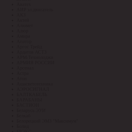
Аватех
АИР эл.двигатель
АКЗ
Актей
Алюмет
Алюр
Амира
Апатор
Аргос Трейд
Ардатов АСТЗ
АРМ-Технолоджи
АРМИЯ РОССИИ
Арсенал
Астра
Атон
Ашасветотехника
АЭРОСИГНАЛ
БАЛТКАБЕЛЬ
БАРАБАНЫ
БАСТИОН
Беларусь ЭУИ
Белкаб
Белорецкий ЭМЗ "Максимум"
Болид
БРЭКС