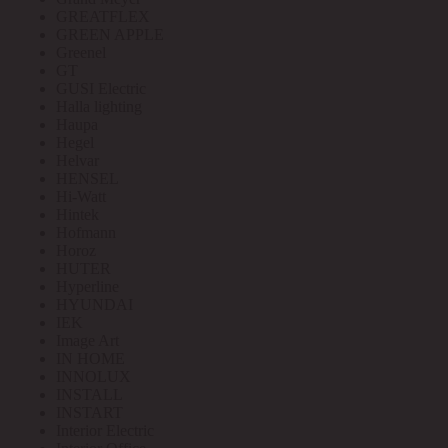
GREATFLEX
GREEN APPLE
Greenel
GT
GUSI Electric
Halla lighting
Haupa
Hegel
Helvar
HENSEL
Hi-Watt
Hintek
Hofmann
Horoz
HUTER
Hyperline
HYUNDAI
IEK
Image Art
IN HOME
INNOLUX
INSTALL
INSTART
Interior Electric