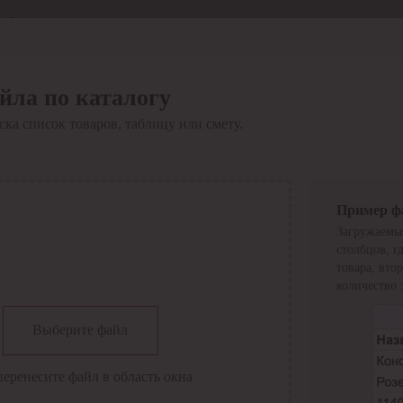
Отдел продаж
8 800 6000-600
Каталог
Акции
йла по каталогу
Сервис
ка список товаров, таблицу или смету.
Инструкция по работе
с сервисом
Оплата
Сервис ЭДО
Сервис ИТС-КА
Пример ф
Сервис API
Загружаемы
Контакты
О компании
столбцов, г
Вход
Регистрация
товара, вто
количество 
Крупнейший поставщик электро-технической продукции в
Выберите файл
России
Найти
перенесите файл в область окна
Искать по всем разделам