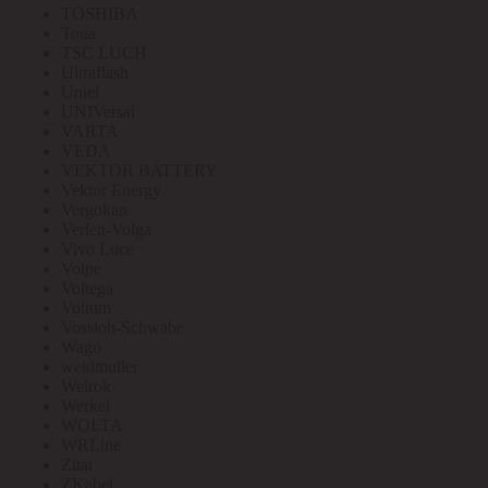
TOSHIBA
Toua
TSC LUCH
Ultraflash
Uniel
UNIVersal
VARTA
VEDA
VEKTOR BATTERY
Vektor Energy
Vergokan
Verlen-Volga
Vivo Luce
Volpe
Voltega
Voltum
Vossloh-Schwabe
Wago
weidmuller
Welrok
Werkel
WOLTA
WRLine
Zitar
ZKabel