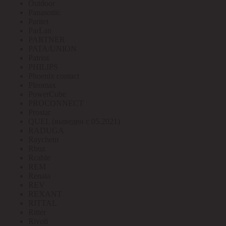
Outdoor
Panasonic
Paritet
ParLan
PARTNER
PATA/UNION
Patriot
PHILIPS
Phoenix contact
Pleomax
PowerCube
PROCONNECT
Prostar
QUEL (выведен с 05.2021)
RADUGA
Raychem
Rbuz
Rcable
REM
Renata
REV
REXANT
RITTAL
Ritter
Rivoli