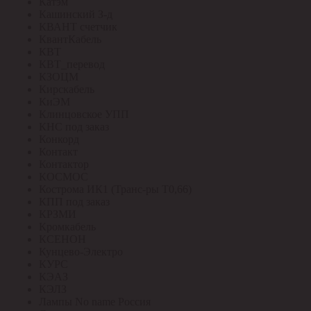
Катэм
Кашинский З-д
КВАНТ счетчик
КвантКабель
КВТ
КВТ_перевод
КЗОЦМ
Кирскабель
КиЭМ
Клинцовское УПП
КНС под заказ
Конкорд
Контакт
Контактор
КОСМОС
Кострома ИК1 (Транс-ры Т0,66)
КПП под заказ
КРЗМИ
Кромкабель
КСЕНОН
Кунцево-Электро
КУРС
КЭАЗ
КЭЛЗ
Лампы No name Россия