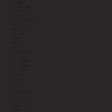
Arlight
Arte Lamp
ASD
Aviora
AVL (PRE)
AY-KA
Ballu
Bironi
BLV
BS
Bticino
Bylectrica
Cabeus
Cablexpert
Camelion
CHIKU
CHINT
Citel
CoCo
CP
CROWN
CSVT
CUTOP
Daewoo
DEKraft