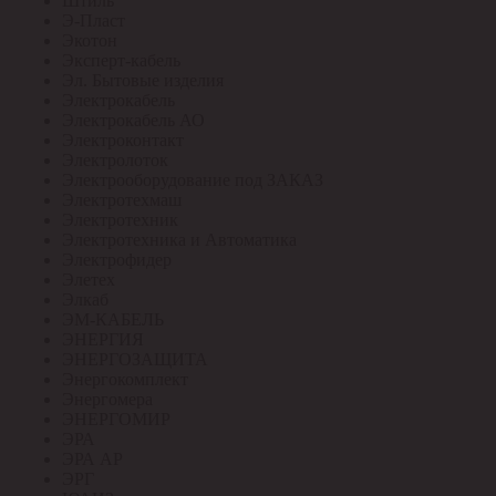
Штиль
Э-Пласт
Экотон
Эксперт-кабель
Эл. Бытовые изделия
Электрокабель
Электрокабель АО
Электроконтакт
Электролоток
Электрооборудование под ЗАКАЗ
Электротехмаш
Электротехник
Электротехника и Автоматика
Электрофидер
Элетех
Элкаб
ЭМ-КАБЕЛЬ
ЭНЕРГИЯ
ЭНЕРГОЗАЩИТА
Энергокомплект
Энергомера
ЭНЕРГОМИР
ЭРА
ЭРА АР
ЭРГ