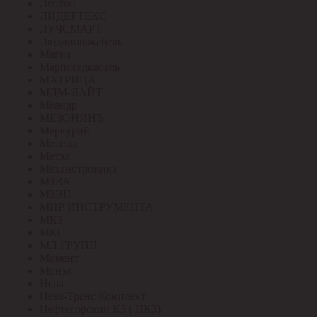
Лептон
ЛИДЕРТЕКС
ЛУЧСМАРТ
Людиновокабель
Магна
Марпосадкабель
МАТРИЦА
МДМ-ЛАЙТ
Меандр
МЕЗОНИНЪ
Меркурий
Метизы
Метэл
Механотроника
МЗВА
МЗЭП
МИР ИНСТРУМЕНТА
МКЗ
МКС
МЛ ГРУПП
Момент
Монэл
Нева
Нева-Транс Комплект
Нефтегорский КЗ ( НКЗ)