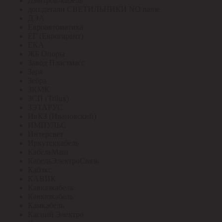
Дмитров-кабель
доп.детали СВЕТИЛЬНИКИ NO name
ДЭА
Евроавтоматика
ЕГ (Еврогарант)
ЕКА
ЖБ Опоры
Завод Пластмасс
Заря
Зебра
ЗКМК
ЗСП (Trilux)
ЗЭТАРУС
ИвКЗ (Ивановский)
ИМПУЛЬС
Интерсвет
Иркутсккабель
КабельМаш
КабельЭлектроСвязь
Кабэкс
КАВИК
Кавказкабель
Кавказкабель
Камкабель
Каспий Электро