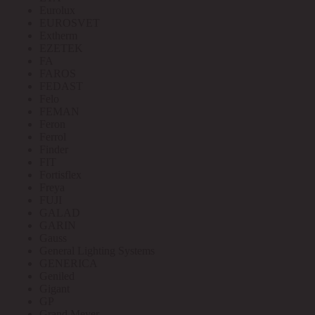
Eurolux
EUROSVET
Extherm
EZETEK
FA
FAROS
FEDAST
Felo
FEMAN
Feron
Ferrol
Finder
FIT
Fortisflex
Freya
FUJI
GALAD
GARIN
Gauss
General Lighting Systems
GENERICA
Geniled
Gigant
GP
Grand Meyer