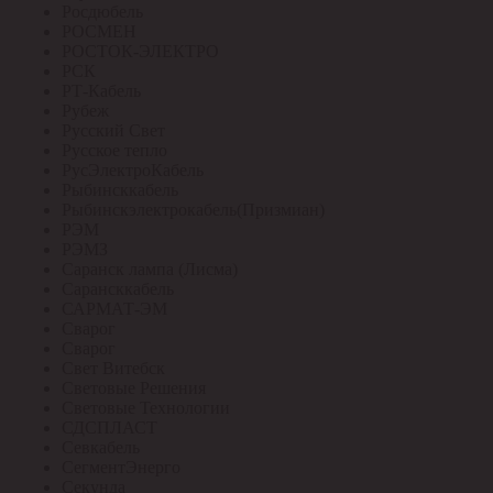
Росдюбель
РОСМЕН
РОСТОК-ЭЛЕКТРО
РСК
РТ-Кабель
Рубеж
Русский Свет
Русское тепло
РусЭлектроКабель
Рыбинсккабель
Рыбинскэлектрокабель(Призмиан)
РЭМ
РЭМЗ
Саранск лампа (Лисма)
Сарансккабель
САРМАТ-ЭМ
Сварог
Сварог
Свет Витебск
Световые Решения
Световые Технологии
СДСПЛАСТ
Севкабель
СегментЭнерго
Секунда