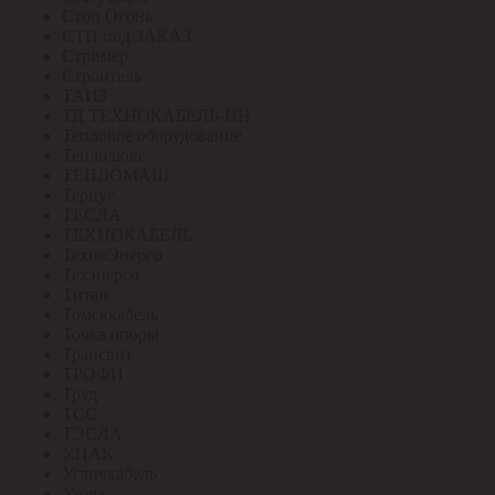
Стоп Огонь
СТП под ЗАКАЗ
Стример
Строитель
ТАИЗ
ТД ТЕХНОКАБЕЛЬ-НН
Тепловое оборудование
Теплолюкс
ТЕПЛОМАШ
Тернус
ТЕСЛА
ТЕХНОКАБЕЛЬ
ТехноЭнерго
Техэнерго
Титан
Томсккабель
Точка опоры
Трансвит
ТРОФИ
Труд
ТСС
ТЭСЛА
У.ПАК
Угличкабель
Узола