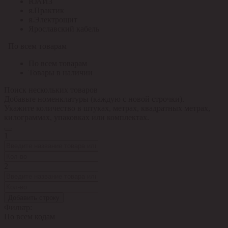
ЮАИЗ
я.Практик
я.Электрощит
Ярославский кабель
По всем товарам
По всем товарам
Товары в наличии
Поиск нескольких товаров
Добавьте номенклатуры (каждую с новой строчки).
Укажите количество в штуках, метрах, квадратных метрах,
килограммах, упаковках или комплектах.
1
2
Добавить строку
Фильтр:
По всем кодам