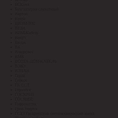
БСКмет
Бухгалтерия служебный
Вартон
Ватра
ВВЭМ-НН
ВЕЗА
ВИМ-Кабель
Вистл
Вихрь
ВК
Владасвет
ВМК
ВОЛГА-ДОН-КАБЕЛЬ
ВЭКЗ
ВЭЛАН
Герда
Гефест
ГК ССТ
Горэлтех
ГОСКРЕП
ГОСНИП
Гофроматик
ГринЭнерго
ГСТЗ Гагаринский светотехнический завод