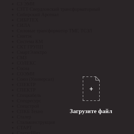
СЗ ЭМИ
СЗТТ Свердловский трансформаторный
Сибирский Арсенал
СИБРТЕХ
СИЛА
Силовые трансформатор ТМГ, ТСЗЛ
Синтэк
Система КМ
СКТ ГРУПП
СмартЭлектро
СМЗ
СОЛЕКС
Сосна
СОЭМИ
Союз (Универсал)
СПЕКТР
СПЕКТР
Спецкабель
Спецресурс
Спецстрой
Загрузите файл
СПКБ Техно
Сталер
Стальконструкция
СТАРТ
СтатусЩит