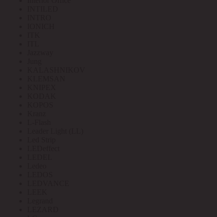
Interior Office
INTILED
INTRO
IONICH
ITK
ITL
Jazzway
Jung
KALASHNIKOV
KLEMSAN
KNIPEX
KODAK
KOPOS
Kranz
L-Flash
Leader Light (LL)
Led Strip
LEDeffect
LEDEL
Ledeo
LEDOS
LEDVANCE
LEEK
Legrand
LEZARD